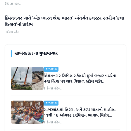
3 દિવસ પહેલા
હિંમતનગર ખાતે 'એક ભારત શ્રેષ્ઠ ભારત' અંતર્ગત ક્લસ્ટર સ્તરીય 'કલા
સાબરકાંઠા
ઉત્સવ'નો પ્રારંભ
3 દિવસ પહેલા
સાબરકાંઠા
ના વધુ સમાચાર
સાબરકાંઠા
હિંમતનગર સિવિલ સર્કલથી દુર્ગા બજાર વચ્ચેના
નવા બ્રિજ પર ચાર વિશાળ સ્ટીલ ગર્ડર
સફળતાપૂર્વક લોન્ચ
1 દિવસ પહેલા
સાબરકાંઠા
સાબરકાંઠામાં તિરંગા અને કળશયાત્રાનો માહોલ:
11થી 16 ઓગસ્ટ દરમિયાન ભાજપ વિશેષ
કાર્યક્રમો યોજશે
1 દિવસ પહેલા