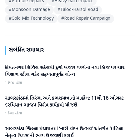
#
Pothole Repairs
#
Heavy Rain Impact
#
Monsoon Damage
#
Talod-Harsol Road
#
Cold Mix Technology
#
Road Repair Campaign
સંબંધિત સમાચાર
હિંમતનગર સિવિલ સર્કલથી દુર્ગા બજાર વચ્ચેના નવા બ્રિજ પર ચાર
સાબરકાંઠા
વિશાળ સ્ટીલ ગર્ડર સફળતાપૂર્વક લોન્ચ
1 દિવસ પહેલા
સાબરકાંઠામાં તિરંગા અને કળશયાત્રાનો માહોલ: 11થી 16 ઓગસ્ટ
સાબરકાંઠા
દરમિયાન ભાજપ વિશેષ કાર્યક્રમો યોજશે
1 દિવસ પહેલા
સાબરકાંઠા જિલ્લા પંચાયતમાં ‘નારી વંદન ઉત્સવ’ અંતર્ગત ‘મહિલા
સાબરકાંઠા
નેતૃત્વ દિવસ’ની ભવ્ય ઉજવણી કરાઈ