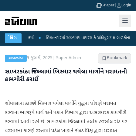
E-Paper
|
Login
 પ્રહાર કર્યા
બ્રેકિંગ
●
હિંમતનગરમાં રહસ્યમય વાયરસ કે ચાંદીપુરા? 6 બાળકોના મોતથી ફફડ
9 જુલાઈ, 2025
|
Super Admin
Bookmark
સાબરકાંઠા
સાબરકાંઠા જિલ્લામાં બિસ્માર થયેલા માર્ગોને મરામતની
કામગીરી કરાઈ
ચોમાસાના કારણે બિસ્માર થયેલા માર્ગોને યુદ્ધના ધોરણે મરામત
કરવાના ભાગરૂપે માર્ગ અને મકાન વિભાગ દ્વારા અસરકારક કામગીરી
કરવામાં આવી રહી છે. સાબરકાંઠા જિલ્લામાં તલોદ-હરસોલ રોડ પર
વરસાદના કારણે રસ્તામાં પડેલ ખાડાને કોલ્ડ મિક્ષ દ્વારા મરામત