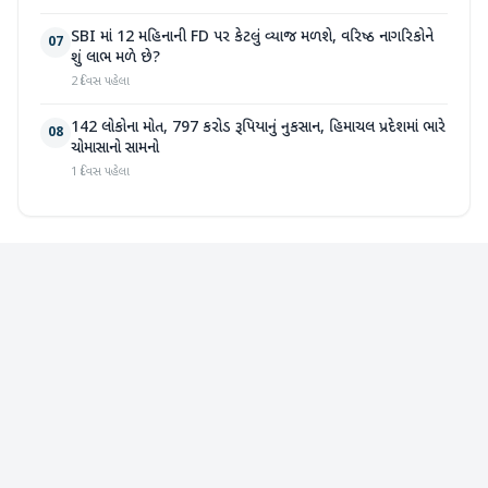
SBI માં 12 મહિનાની FD પર કેટલું વ્યાજ મળશે, વરિષ્ઠ નાગરિકોને
07
શું લાભ મળે છે?
2 દિવસ પહેલા
142 લોકોના મોત, 797 કરોડ રૂપિયાનું નુકસાન, હિમાચલ પ્રદેશમાં ભારે
08
ચોમાસાનો સામનો
1 દિવસ પહેલા