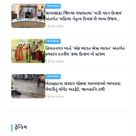
સાબરકાંઠા
સાબરકાંઠા જિલ્લા પંચાયતમાં ‘નારી વંદન ઉત્સવ’
અંતર્ગત ‘મહિલા નેતૃત્વ દિવસ’ની ભવ્ય ઉજવણી
કરાઈ
3 દિવસ પહેલા
સાબરકાંઠા
હિંમતનગર ખાતે 'એક ભારત શ્રેષ્ઠ ભારત' અંતર્ગત
ક્લસ્ટર સ્તરીય 'કલા ઉત્સવ'નો પ્રારંભ
3 દિવસ પહેલા
સાબરકાંઠા
ખેડબ્રહ્માના સરદાર ચોકમાં આખલાઓ બાખડ્યા:
વેપારીનું મોપેડ અડફેટે, જાનહાનિ ટળી
5 દિવસ પહેલા
ટ્રેન્ડિંગ