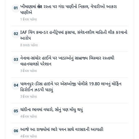
ખીમાણામાં જાહેર રસ્તા પર ગંદા પાણીનો નિકાલ, વેપારીઓ આકરા
01
પાણીએ
1 દિવસ પહેલા
IAF વિંગ કમાન્ડર હનીટ્રેપમાં ફસાયા, સંવેદનશીલ માહિતી લીક કરવાનો
02
આરોપ
8 કલાક પહેલા
નેનાવા-સાંચોર હાઈવે પર ખાડાઓનું સામ્રાજ્ય બિસ્માર રસ્તાથી
03
વાહનચાલકો પરેશાન
3 દિવસ પહેલા
પાલનપુર-ડીસા હાઇવે પર એસઓજી પોલીસે 19.80 લાખનું મોર્ફિન
04
હિરોઈન ઝડપી પાડ્યું
3 દિવસ પહેલા
ચાંદીના ભાવમાં વધારો, સોનું પણ મોંઘુ થયું
05
4 દિવસ પહેલા
આજે આ રાજ્યોમાં ભારે પવન સાથે વરસાદની આગાહી
06
4 દિવસ પહેલા