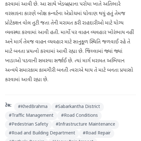
કરવામાં આવી છે. આ સાથે ખેડબ્રહ્માના પરોયા ખાતે અતિભારે
વરસાદના કારણે બોક્ષ કન્વર્ટના એપ્રોચમાં ધોવાણ થયું હતું તેમજ
પ્રોટેકશન વોલ તુટી જતા તેની મરામત કરી રાહદારીઓ માટે યોગ્ય
વ્યવસ્થા કરવામાં આવી હતી. માર્ગો પર વાહન વ્યવહાર ખોરંભાય નહીં
અને માર્ગ તેમજ વાહન વ્યવહાર માટે સાનુકૂળ સ્થિતિ જળવાઈ રહે તે
માટે બનતા પ્રયત્નો કરવામાં આવી રહ્યા છે. જિલ્લામાં જ્યાં જ્યાં
ખાડાઓ પડવાની સમસ્યા સર્જાઈ છે. ત્યાં માર્ગ મરામત અભિયાન
અન્વયે સમારકામ કામગીરી બનતી ત્વરાએ થાય તે માટે બનતા પ્રયાસો
કરવામાં આવી રહ્યા છે.
ટેગ્સ:
#
KhedBrahma
#
Sabarkantha District
#
Traffic Management
#
Road Conditions
#
Pedestrian Safety
#
Infrastructure Maintenance
#
Road and Building Department
#
Road Repair