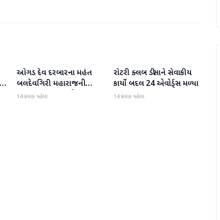
ઓગડ દેવ દરબારના મહંત
રોટરી ક્લબ ડીસાને સેવાકીય
બનાસકાંઠા
બનાસકાંઠા
:
બલદેવગિરી મહારાજની
કાર્યો બદલ 24 એવોર્ડ્સ મળ્યા
અટકાયત બાદ જામીન પર
14 કલાક પહેલા
14 કલાક પહેલા
મુક્તિ