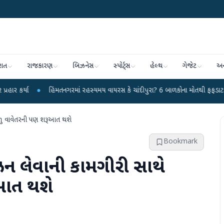
રાત
રાજકારણ
બિઝનેસ
સ્પોર્ટ્સ
હેલ્થ
ગેજેટ
અન
હિંમતનગરમાં રહસ્યમય વાયરસ કે ચાંદીપુરા? 6 બાળકોના મોતથી ફફડાટ
●
હવામાન વ
ાળુ વાવેતરની પણ શરૂઆત થશે
Bookmark
ન લેવાની કામગીરી સાથે
ૂઆત થશે