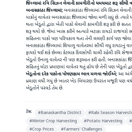
જિલ્લામાં રવિ સિઝન લેવાની કામગીરીનો ધમધમાટ શરૂ સૌથી વધુ
બનાસકાંઠા જિલ્લામાં;
બનાસકાંઠા જિલ્લામાં રવિ સિઝન લેવાની
પાકોનું વાવેતર બનાસકાંઠા જિલ્લામાં જોવા મળી રહ્યું છે. 
થતા ખેડૂતો દ્વારા ખેતી પાકો લેવાની કામગીરી શરૂ કરી છે 
શરૂ થયો છે. જેમાં ખાસ કરીને અત્યારે બટાકા રાયડો રાજગરો 
સહિતના પાકો પણ પરિપકાવ થતા તેની લલણી કાર્ય પણ જોવા મળી ર
બનાસકાંઠા જિલ્લામાં શિયાળુ વાવેતરમાં સૌથી વધુ રાયડાનું વ
ફાયદો થઈ શકે છેલ્લા કેટલાક દિવસોથી ચાલી રહેલી રવિ સ
ખેડૂતો ઉનાળુ વાવેતર ની પણ શરૂઆત કરી હતી. બનાસકાંઠા જ
સહિતનું મોટા પ્રમાણમાં વાવેતર થતું હોય છે તેની પણ ખેડૂતો 
ખેડૂતોના દરેક પાકોના પોષણક્ષમ ભાવ મળવા જોઈએ;
આ અંગે ક
પ્રમાણ વધી ગયું છે ખાતર ખેડ બિયારણ ઉપરાંત મજૂરી પણ 
ખેડૂતોને પરવડે તેમ છે.
ટેગ્સ:
#
Banaskantha District
#
Rabi Season Harvest
#
Winter Crop Harvesting
#
Potato Harvesting
#
#
Crop Prices
#
Farmers' Challenges