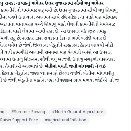
 રાયડા ના પાકનું વાવેતર
ઉત્તર ગુજરાતમાં સૌથી વધુ વાવેતર
 કામગીરી નો ધમધમાટ શરૂ થયો છે. ઉત્તર ગુજરાતમાં સૌથી વધુ શિયાળુ
ત્યારે ધીમાં પગલે ઉનાળાના આગમન સાથે રવિ સીઝન ના પાકો પણ પરિપક્વ
સતત બદલાતા વાતાવરણ વચ્ચે શિયાળુ પાકો લેવાની કામગીરીનો ધમધમાટ
સહિતના પાકો લેવામાં આવી રહ્યા છે. આ ઉપરાંત ઘઉં જીરુ તમાકુ
હ્યું છે. સરકાર દ્વારા રાયડાના ટેકા ના ભાવે ખરીદી થનાર છે,
ાવેતર થયેલ છે જેથી જિલ્લાના ખેડૂતોને સરકારના ટેકાના ભાવથી મોટો
ેજલને વાલે કામગીરી આગામી સમયમાં પણ વેગવંતી બનશે આ ઉપરાંત
િલ્લામાં ઉનાળુ સિઝનમાં સૌથી વધુ બાજરી, ઉનાળુ મગફળી ઘાસચારા
દ્વારા તૈયારીઓ આરંભાઈ છે.
ખેતીમાં વધતી જતી મોંઘવારી ને લઇ
ેટલાક ખેડૂતોના જણાવ્યા પ્રમાણે છેલ્લા વર્ષોથી ખેતીમાં મોંઘવારીનું
વધી છે જેથી ખેડૂતોના પાકોના પણ પોષણક્ષમ ભાવ મળવા જોઈએ તો જ
ing
#
Summer Sowing
#
North Gujarat Agriculture
Raisin Support Price
#
Agricultural Inflation