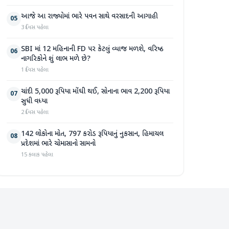
આજે આ રાજ્યોમાં ભારે પવન સાથે વરસાદની આગાહી
05
3 દિવસ પહેલા
SBI માં 12 મહિનાની FD પર કેટલું વ્યાજ મળશે, વરિષ્ઠ
06
નાગરિકોને શું લાભ મળે છે?
1 દિવસ પહેલા
ચાંદી 5,000 રૂપિયા મોંઘી થઈ, સોનાના ભાવ 2,200 રૂપિયા
07
સુધી વધ્યા
2 દિવસ પહેલા
142 લોકોના મોત, 797 કરોડ રૂપિયાનું નુકસાન, હિમાચલ
08
પ્રદેશમાં ભારે ચોમાસાનો સામનો
15 કલાક પહેલા