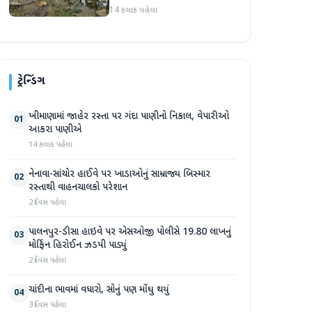
સપ્તાહમાં સેંકડો ભૂંડોના મોત
14 કલાક પહેલા
ટ્રેન્ડિંગ
ખીમાણામાં જાહેર રસ્તા પર ગંદા પાણીનો નિકાલ, વેપારીઓ
01
આકરા પાણીએ
14 કલાક પહેલા
નેનાવા-સાંચોર હાઈવે પર ખાડાઓનું સામ્રાજ્ય બિસ્માર
02
રસ્તાથી વાહનચાલકો પરેશાન
2 દિવસ પહેલા
પાલનપુર-ડીસા હાઇવે પર એસઓજી પોલીસે 19.80 લાખનું
03
મોર્ફિન હિરોઈન ઝડપી પાડ્યું
2 દિવસ પહેલા
ચાંદીના ભાવમાં વધારો, સોનું પણ મોંઘુ થયું
04
3 દિવસ પહેલા