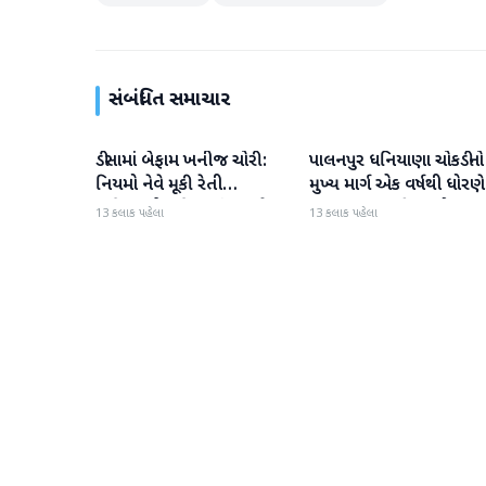
સંબંધિત સમાચાર
ડીસામાં બેફામ ખનીજ ચોરી:
પાલનપુર ધનિયાણા ચોકડીનો
બનાસકાંઠા
બનાસકાંઠા
નિયમો નેવે મૂકી રેતી
મુખ્ય માર્ગ એક વર્ષથી ધોરણે
માફિયાઓ સક્રિય, તંત્ર સામે
ગટરલાઇન પછી રસ્તો ન
13 કલાક પહેલા
13 કલાક પહેલા
સવાલો
બનતા હાલાકી