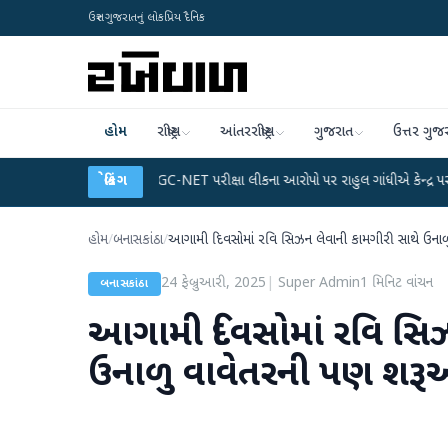
ઉત્તર ગુજરાતનું લોકપ્રિય દૈનિક
હોમ
રાષ્ટ્રીય
આંતરરાષ્ટ્રીય
ગુજરાત
ઉત્તર ગુજ
્લાન
●
UGC-NET પરીક્ષા લીકના આરોપો પર રાહુલ ગાંધીએ કેન્દ્ર પર પ્રહાર કર્યા
બ્રેકિંગ
●
હોમ
/
બનાસકાંઠા
/
આગામી દિવસોમાં રવિ સિઝન લેવાની કામગીરી સાથે ઉન
24 ફેબ્રુઆરી, 2025
|
Super Admin
1
મિનિટ વાંચન
બનાસકાંઠા
આગામી દિવસોમાં રવિ સિઝ
ઉનાળુ વાવેતરની પણ શર