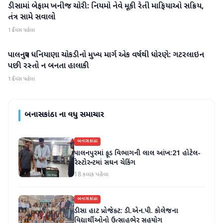
ડીસામાં બેફામ ખનીજ ચોરી: નિયમો નેવે મૂકી રેતી માફિયાઓ સક્રિય,
બનાસકાંઠા
તંત્ર સામે સવાલો
1 દિવસ પહેલા
પાલનપુર ધનિયાણા ચોકડીનો મુખ્ય માર્ગ એક વર્ષથી ધોરણે: ગટરલાઇન
બનાસકાંઠા
પછી રસ્તો ન બનતા હાલાકી
1 દિવસ પહેલા
બનાસકાંઠા
ના વધુ સમાચાર
બનાસકાંઠા
પાલનપુરમાં ફૂડ વિભાગની લાલ આંખ:21 હોટેલ-
રેસ્ટોરન્ટમાં સઘન ચેકિંગ
18 કલાક પહેલા
બનાસકાંઠા
ડીસા હાટ પ્રોજેક્ટ: ડી.એન.પી. કોલેજના
વિદ્યાર્થીઓનો ઉત્સાહભેર સહયોગ