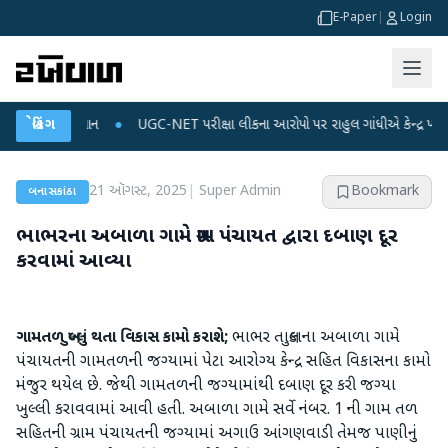
E-Paper
|
Login
ડેટા પ્લાન
બ્રેકિંગ
●
UGC-NET પરીક્ષા લીકના આરોપો પર રાહુલ ગાંધીએ કેન્દ્ર પર પ્રહાર કર્ય
21 ઑગસ્ટ, 2025
|
Super Admin
Bookmark
બનાસકાંઠા
ભાભરના અબાળા ગામે ગ્રામ પંચાયત દ્વારા દબાણ દૂર
કરવામાં આવ્યા
ગામતળ ખુલ્લું થતા વિકાસ કામો કરાશે;
ભાભર તાલુકાના અબાળા ગામે
પંચાયતની ગામતળની જગ્યામાં પેટા આરોગ્ય કેન્દ્ર સહિત વિકાસના કામો
મંજુર થયેલ છે. જેથી ગામતળની જગ્યામાંથી દબાણ દૂર કરી જગ્યા
ખુલ્લી કરાવવામાં આવી હતી. અબાળા ગામે સર્વે નંબર. 1 ની ગામ તળ
સહિતની ગ્રામ પંચાયતની જગ્યામાં અગાઉ આંગણવાડી તેમજ પાણીનું