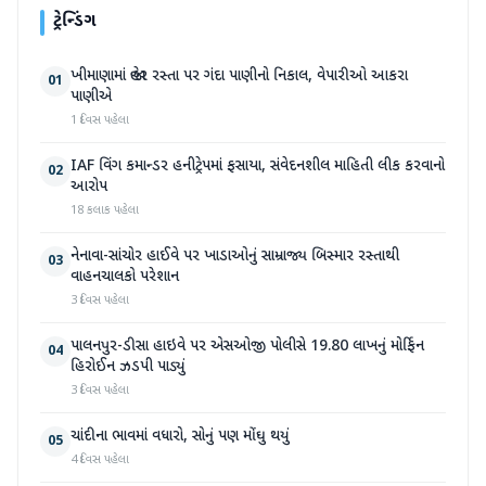
ટ્રેન્ડિંગ
ખીમાણામાં જાહેર રસ્તા પર ગંદા પાણીનો નિકાલ, વેપારીઓ આકરા
01
પાણીએ
1 દિવસ પહેલા
IAF વિંગ કમાન્ડર હનીટ્રેપમાં ફસાયા, સંવેદનશીલ માહિતી લીક કરવાનો
02
આરોપ
18 કલાક પહેલા
નેનાવા-સાંચોર હાઈવે પર ખાડાઓનું સામ્રાજ્ય બિસ્માર રસ્તાથી
03
વાહનચાલકો પરેશાન
3 દિવસ પહેલા
પાલનપુર-ડીસા હાઇવે પર એસઓજી પોલીસે 19.80 લાખનું મોર્ફિન
04
હિરોઈન ઝડપી પાડ્યું
3 દિવસ પહેલા
ચાંદીના ભાવમાં વધારો, સોનું પણ મોંઘુ થયું
05
4 દિવસ પહેલા