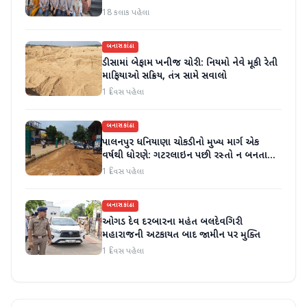
18 કલાક પહેલા
બનાસકાંઠા
ડીસામાં બેફામ ખનીજ ચોરી: નિયમો નેવે મૂકી રેતી
માફિયાઓ સક્રિય, તંત્ર સામે સવાલો
1 દિવસ પહેલા
બનાસકાંઠા
પાલનપુર ધનિયાણા ચોકડીનો મુખ્ય માર્ગ એક
વર્ષથી ધોરણે: ગટરલાઇન પછી રસ્તો ન બનતા
હાલાકી
1 દિવસ પહેલા
બનાસકાંઠા
ઓગડ દેવ દરબારના મહંત બલદેવગિરી
મહારાજની અટકાયત બાદ જામીન પર મુક્તિ
1 દિવસ પહેલા