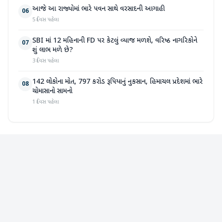
આજે આ રાજ્યોમાં ભારે પવન સાથે વરસાદની આગાહી
06
5 દિવસ પહેલા
SBI માં 12 મહિનાની FD પર કેટલું વ્યાજ મળશે, વરિષ્ઠ નાગરિકોને
07
શું લાભ મળે છે?
3 દિવસ પહેલા
142 લોકોના મોત, 797 કરોડ રૂપિયાનું નુકસાન, હિમાચલ પ્રદેશમાં ભારે
08
ચોમાસાનો સામનો
1 દિવસ પહેલા