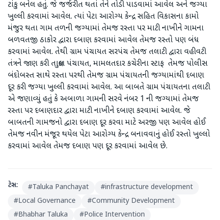
ટાંકુ બનેલ હતું. જે જર્જરીત થતાં તેને તોડી પાડવામાં આવેલ અને જગ્યા
ખુલ્લી કરવામાં આવેલ. ત્યાં પેટા આરોગ્ય કેન્દ્ર સહિત વિકાસના કામો
મંજુર થતા ગામ તળની જગ્યામાં તેમજ રસ્તા પર માટી નાખીને ગામના
બળવતજી ઠાકોર દ્વારા દબાણ કરવામાં આવેલ તેમજ રસ્તો પણ બંધ
કરવામાં આવેલ. તેથી ગ્રામ પંચાયત સરપંચ તેમજ તલાટી દ્વારા વહીવટી
તંત્રને જાણ કરી તાલુકા પંચાયત, મામલતદાર કચેરીના સ્ટાફ તેમજ પોલીસ
બંદોબસ્ત સાથે રસ્તા પરથી તેમજ ગ્રામ પંચાયતની જગ્યામાંથી દબાણ
દૂર કરી જગ્યા ખુલ્લી કરવામાં આવેલ. આ બાબતે ગ્રામ પંચાયતના તલાટી
એ જણાવ્યું હતું કે અબાળા ગામની સરવે નંબર 1 ની જગ્યામાં તેમજ
રસ્તા પર દબાણદાર દ્વારા માટી નાખીને દબાણ કરવામાં આવેલ. જે
બાબતની ગામજનો દ્વારા દબાણ દૂર કરવા માટે અરજી પણ આવેલ હોઈ
તેમજ નવીન મંજૂર થયેલ પેટા આરોગ્ય કેન્દ્ર બનાવવાનું હોઈ રસ્તો ખુલ્લો
કરવામાં આવેલ તેમજ દબાણ પણ દૂર કરવામાં આવેલ છે.
ટેગ્સ:
#
Taluka Panchayat
#
infrastructure development
#
Local Governance
#
Community Development
#
Bhabhar Taluka
#
Police Intervention