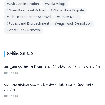
#
Civic Administration
#
Abala Village
#
Gram Panchayat Action
#
Village Floor Dispute
#
Sub-Health Center Approval
#
Survey No. 1
#
Public Land Encroachment
#
Anganwadi Demolition
#
Water Tank Removal
સંબંધિત સમાચાર
પાલનપુરમાં ફૂડ વિભાગની લાલ આંખ:21 હોટેલ- રેસ્ટોરન્ટમાં સઘન ચેકિંગ
બનાસકાંઠા
18 કલાક પહેલા
ડીસા હાટ પ્રોજેક્ટ: ડી.એન.પી. કોલેજના વિદ્યાર્થીઓનો ઉત્સાહભેર
બનાસકાંઠા
સહયોગ
18 કલાક પહેલા