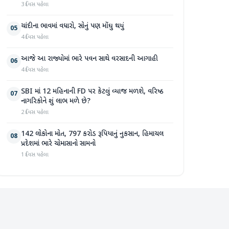
3 દિવસ પહેલા
ચાંદીના ભાવમાં વધારો, સોનું પણ મોંઘુ થયું
05
4 દિવસ પહેલા
આજે આ રાજ્યોમાં ભારે પવન સાથે વરસાદની આગાહી
06
4 દિવસ પહેલા
SBI માં 12 મહિનાની FD પર કેટલું વ્યાજ મળશે, વરિષ્ઠ
07
નાગરિકોને શું લાભ મળે છે?
2 દિવસ પહેલા
142 લોકોના મોત, 797 કરોડ રૂપિયાનું નુકસાન, હિમાચલ
08
પ્રદેશમાં ભારે ચોમાસાનો સામનો
1 દિવસ પહેલા