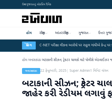
ઉત્તર ગુજરાતનું લોકપ્રિય દૈનિક
હોમ
રાષ્ટ્રીય
આંતરરાષ્ટ્રીય
ગુજરાત
ઉત્તર ગુજ
લાન
●
UGC-NET પરીક્ષા લીકના આરોપો પર રાહુલ ગાંધીએ કેન્દ્ર પર પ્રહાર કર્યા
બ્રેકિંગ
●
હોમ
/
બનાસકાંઠા
/
બટાકાની સીઝન; ટ્રેકટર ચાલકો માટે પોલીસે એડવાઈઝર જ
22 ફેબ્રુઆરી, 2025
|
Super Admin
1
મિનિટ વાંચન
બનાસકાંઠા
બટાકાની સીઝન; ટ્રેકટર ચ
જાહેર કરી રેડીયમ લગાવું