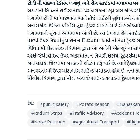
ટોલી ની પાછળ રેડીયમ લગાવું અને રોગ સાઇડમાં ચલાવવા પર ક
બટાકાની સિઝનને લઈ રસ્તાઓ પર બટાકાના કટ્ટા ભરી કોલ્ડ સ્ટોર
લગાવેલ ટોલી માં પાછળના ભાગે કોઈ લાઈટની સુવિધાઓ ન હોવાન
બનાસકાંઠા જિલ્લા પોલીસ દ્વારા ટ્રેક્ટર ચાલકો માટે એક એડવાઇઝર
લગાવવાની સૂચના આપવામાં આવી છે. આ ઉપરાંત રોંગ સાઈડમાં
હાઇવે ઉપર નિયમોનું પાલન નહીં કરવામાં આવે તો તેવા ટ્રેક્ટર 
વિવિધ પોલીસ સ્ટેશન વિભાગ દ્વારા આ અંગેની એક સૂચના સાથ
રહેશે જેથી હાઇવે ઉપર અકસ્માતો ને નિવારી શકાય.
ટ્રેક્ટરોમ
બનાસકાંઠા જિલ્લામાં બટાકાની સીઝન શરૂ થઈ છે. ત્યારે ટ્રેક્ટરના 
અને રસ્તાઓ ઉપર મોટાભાગે સાઉન્ડ વગાડતા હોય છે. તેના કારણ
પોલીસ વિભાગ દ્વારા મોટા અવાજે સાઉન્ડ વગાડતાં ટ્રેક્ટર ચાલ
ટેગ્સ:
#
public safety
#
Potato season
#
Banaskant
#
Radium Strips
#
Traffic Advisory
#
Accident Pre
#
Noise Pollution
#
Agricultural Transport
#
High