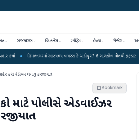
રાત
રાજકારણ
બિઝનેસ
સ્પોર્ટ્સ
હેલ્થ
ગેજેટ
અન
હિંમતનગરમાં રહસ્યમય વાયરસ કે ચાંદીપુરા? 6 બાળકોના મોતથી ફફડાટ
●
હવામાન વિ
ાહેર કરી રેડીયમ લગાવું ફરજીયાત
Bookmark
ાલકો માટે પોલીસે એડવાઈઝર
 ફરજીયાત