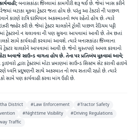
ાર્યવાહી;
બનાસકાંઠા જિલ્લામાં કામગીરી શરૂ થઈ છે. જેમાં ખાસ કરીને
ેજમાં બટાકા મૂકવા ટ્રેક્ટર જતા હોય છે. પરંતુ આ ટેકટરો ની પાછળ
ે કારણે રાત્રિ દરમિયાન અકસ્માતનો ભય રહેતો હોય છે. ત્યારે
ી જાહેર કરી છે. જેમાં ટ્રેક્ટર ચાલકોને ટ્રોલી પાછળ રેડિયમ પટ્ટી
 ટ્રેક્ટરનો ન ચલાવવા ની પણ સુચના આપવામાં આવી છે. તેમ છતાં
ચાલકો સામે કાર્યવાહી કરવામાં આવશે. ત્યારે બનાસકાંઠા જિલ્લાના
ે ટ્રેક્ટર ચાલકોને આપવામાં આવી છે. જેનો ચુસ્તપણે અમલ કરવાનો
ાં મોટા અવાજે સાઉન્ડ વાગતા હોય છે. તેના પર પ્રતિબંધ મૂકવામાં આવે;
ડ્રાઇવરો દ્વારા ટ્રેક્ટરમાં મોટા પ્રમાણમાં સાઉન્ડ સિસ્ટમ સેટ કરાવી હાઇવે
ે ધ્વનિ પ્રદૂષણની સાથે અકસ્માત નો ભય સતાવી રહ્યો છે. ત્યારે
કો સામે પણ કાર્યવાહી કરવા માંગ ઉઠી છે.
ha District
#
Law Enforcement
#
Tractor Safety
vention
#
Nighttime Visibility
#
Driving Regulations
way Traffic