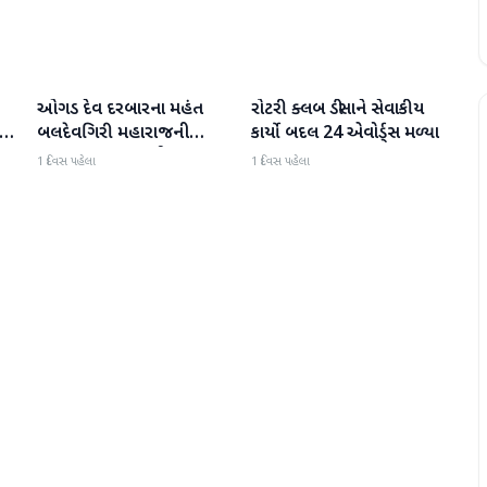
ઓગડ દેવ દરબારના મહંત
રોટરી ક્લબ ડીસાને સેવાકીય
બનાસકાંઠા
બનાસકાંઠા
:
બલદેવગિરી મહારાજની
કાર્યો બદલ 24 એવોર્ડ્સ મળ્યા
અટકાયત બાદ જામીન પર
1 દિવસ પહેલા
1 દિવસ પહેલા
મુક્તિ