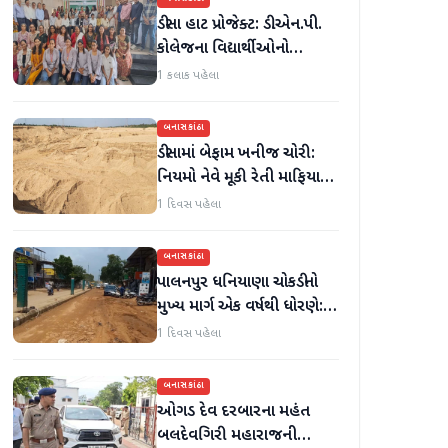
ડીસા હાટ પ્રોજેક્ટ: ડી.એન.પી.
કોલેજના વિદ્યાર્થીઓનો
ઉત્સાહભેર સહયોગ
1 કલાક પહેલા
બનાસકાંઠા
ડીસામાં બેફામ ખનીજ ચોરી:
નિયમો નેવે મૂકી રેતી માફિયાઓ
સક્રિય, તંત્ર સામે સવાલો
1 દિવસ પહેલા
બનાસકાંઠા
પાલનપુર ધનિયાણા ચોકડીનો
મુખ્ય માર્ગ એક વર્ષથી ધોરણે:
ગટરલાઇન પછી રસ્તો ન
1 દિવસ પહેલા
બનતા હાલાકી
બનાસકાંઠા
ઓગડ દેવ દરબારના મહંત
બલદેવગિરી મહારાજની