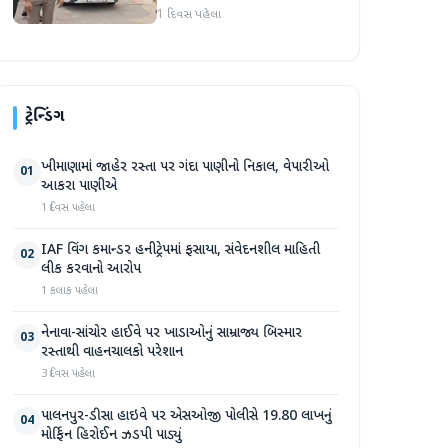
અટકાયત બાદ જામીન પર
1 દિવસ પહેલા
મુક્તિ
ટ્રેન્ડિંગ
ખીમાણામાં જાહેર રસ્તા પર ગંદા પાણીનો નિકાલ, વેપારીઓ
01
આકરા પાણીએ
1 દિવસ પહેલા
IAF વિંગ કમાન્ડર હનીટ્રેપમાં ફસાયા, સંવેદનશીલ માહિતી
02
લીક કરવાનો આરોપ
1 કલાક પહેલા
નેનાવા-સાંચોર હાઈવે પર ખાડાઓનું સામ્રાજ્ય બિસ્માર
03
રસ્તાથી વાહનચાલકો પરેશાન
3 દિવસ પહેલા
પાલનપુર-ડીસા હાઇવે પર એસઓજી પોલીસે 19.80 લાખનું
04
મોર્ફિન હિરોઈન ઝડપી પાડ્યું