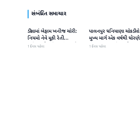
સંબંધિત સમાચાર
ડીસામાં બેફામ ખનીજ ચોરી:
પાલનપુર ધનિયાણા ચોકડીનો
બનાસકાંઠા
બનાસકાંઠા
નિયમો નેવે મૂકી રેતી
મુખ્ય માર્ગ એક વર્ષથી ધોરણે
માફિયાઓ સક્રિય, તંત્ર સામે
ગટરલાઇન પછી રસ્તો ન
1 દિવસ પહેલા
1 દિવસ પહેલા
સવાલો
બનતા હાલાકી