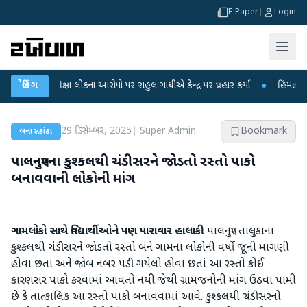
E-Paper
|
Login
T પરીક્ષા લીકના આરોપો પર રાહુલ ગાંધીએ કેન્દ્ર પર પ્રહાર કર્યા
બ્રેકિંગ
●
હિંમતનગરમાં રહસ
29 ડિસેમ્બર, 2025
|
Super Admin
Bookmark
બનાસકાંઠા
પાલનપુરના કુશ્કલથી ચંડીસરને જોડતો રસ્તો પાકો
બનાવવાની લોકોની માંગ
ગામલોકો સાથે વિદ્યાર્થીઓને પણ પારાવાર હાલાકી
પાલનપુર તાલુકાના
કુશ્કલથી ચંડીસરને જોડતો રસ્તો બંને ગામના લોકોની વર્ષો જૂની માગણી
હોવા છતાં અને જોબ નંબર પડી ગયેલો હોવા છતાં આ રસ્તો કોઈ
કારણસર પાકો કરવામાં આવતો નથી.જેથી ગ્રામજનોની માંગ ઉઠવા પામી
છે કે તાત્કાલિક આ રસ્તો પાકો બનાવવામાં આવે. કુશ્કલથી ચંડીસરનો