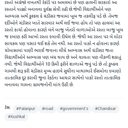
રસ્તો અંગ્રેજો વખતથી રેકોર્ડ પર અમલમાં છે પણ હાલની સરકારો આ
રસ્તાને પાક્કો બનાવવા દુર્લક્ષ સેવી રહી છે.જેથી વિદ્યાર્થીઓને પણ
અભ્યાસ અર્થે કુશ્કલ કે ચંડીસર જવામાં ખૂબ જ તકલીફ પડે છે. તેમજ
દર્દીઓને ચંડીસર ખાતે સારવાર અર્થે લઈ જવા હોય તો પણ હાલમાં આ
રસ્તો કાચો હોવાના કારણે બંને બાજુ ખેતરો વાળાઓએ રસ્તા બાજુ ખૂબ
જ દબાણ કરી આખો રસ્તા દબાવી દીધેલ છે. જેથી આ રસ્તા પર બે મોટર
સાયકલ પણ પસાર થઈ શકે તેમ નથી. આ રસ્તો પાકો ન હોવાના કારણે
ચોમાસામાં પાણી ભરાઈ જવાના લીધે અભ્યાસ અર્થે ચંડીસર જતા
વિદ્યાર્થીઓને અભ્યાસ પણ બંધ થાય છે અને ચાલતા પણ નીકળી શકાતું
નથી. જેથી વિદ્યાર્થીઓને 10 કિમી ફરીને શાળાએ જવું પડે છે તો કુષ્કલ
ગામથી શરૂ કરી ચંડીસર મુખ્ય હાઇવે સુધીના માથાભારે ઈસમોના દબાણો
તાત્કાલિક દૂર કરાવી જુના રેકર્ડના આધાર સાથેનો પાકો રસ્તો તાત્કાલિક
બનાવવા ગામના ગ્રામજનોની માંગ ઉઠી છે.
ટેગ્સ:
#
Palanpur
#
road
#
government's
#
Chandisar
#
Kushkal