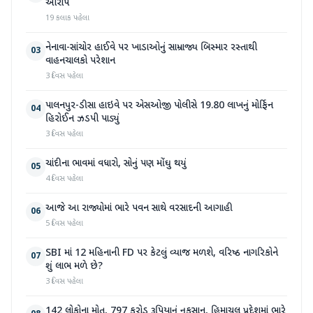
આરોપ
19 કલાક પહેલા
નેનાવા-સાંચોર હાઈવે પર ખાડાઓનું સામ્રાજ્ય બિસ્માર રસ્તાથી
03
વાહનચાલકો પરેશાન
3 દિવસ પહેલા
પાલનપુર-ડીસા હાઇવે પર એસઓજી પોલીસે 19.80 લાખનું મોર્ફિન
04
હિરોઈન ઝડપી પાડ્યું
3 દિવસ પહેલા
ચાંદીના ભાવમાં વધારો, સોનું પણ મોંઘુ થયું
05
4 દિવસ પહેલા
આજે આ રાજ્યોમાં ભારે પવન સાથે વરસાદની આગાહી
06
5 દિવસ પહેલા
SBI માં 12 મહિનાની FD પર કેટલું વ્યાજ મળશે, વરિષ્ઠ નાગરિકોને
07
શું લાભ મળે છે?
3 દિવસ પહેલા
142 લોકોના મોત, 797 કરોડ રૂપિયાનું નુકસાન, હિમાચલ પ્રદેશમાં ભારે