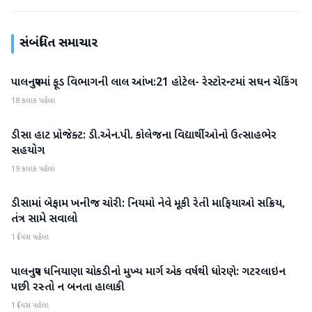
સંબંધિત સમાચાર
પાલનપુરમાં ફૂડ વિભાગની લાલ આંખ:21 હોટેલ- રેસ્ટોરન્ટમાં સઘન ચેકિંગ
બનાસકાંઠા
18 કલાક પહેલા
ડીસા હાટ પ્રોજેક્ટ: ડી.એન.પી. કોલેજના વિદ્યાર્થીઓનો ઉત્સાહભેર
બનાસકાંઠા
સહયોગ
19 કલાક પહેલા
ડીસામાં બેફામ ખનીજ ચોરી: નિયમો નેવે મૂકી રેતી માફિયાઓ સક્રિય,
બનાસકાંઠા
તંત્ર સામે સવાલો
1 દિવસ પહેલા
પાલનપુર ધનિયાણા ચોકડીનો મુખ્ય માર્ગ એક વર્ષથી ધોરણે: ગટરલાઇન
બનાસકાંઠા
પછી રસ્તો ન બનતા હાલાકી
1 દિવસ પહેલા