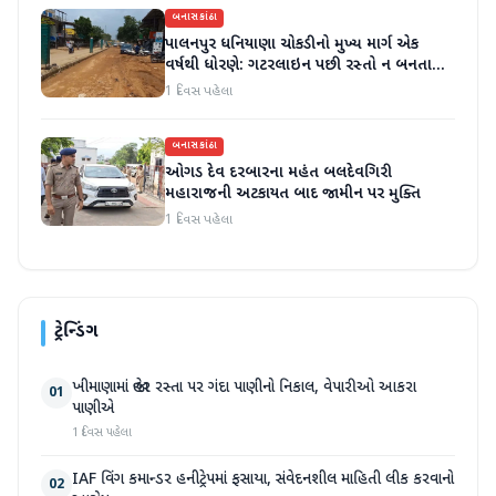
બનાસકાંઠા
પાલનપુર ધનિયાણા ચોકડીનો મુખ્ય માર્ગ એક
વર્ષથી ધોરણે: ગટરલાઇન પછી રસ્તો ન બનતા
હાલાકી
1 દિવસ પહેલા
બનાસકાંઠા
ઓગડ દેવ દરબારના મહંત બલદેવગિરી
મહારાજની અટકાયત બાદ જામીન પર મુક્તિ
1 દિવસ પહેલા
ટ્રેન્ડિંગ
ખીમાણામાં જાહેર રસ્તા પર ગંદા પાણીનો નિકાલ, વેપારીઓ આકરા
01
પાણીએ
1 દિવસ પહેલા
IAF વિંગ કમાન્ડર હનીટ્રેપમાં ફસાયા, સંવેદનશીલ માહિતી લીક કરવાનો
02