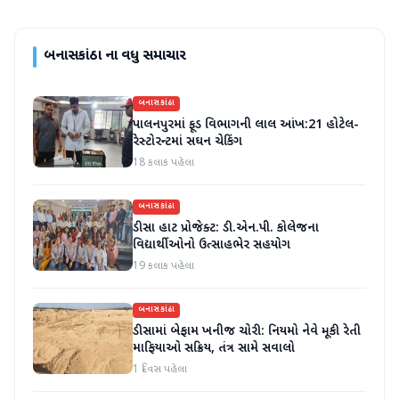
બનાસકાંઠા
ના વધુ સમાચાર
બનાસકાંઠા
પાલનપુરમાં ફૂડ વિભાગની લાલ આંખ:21 હોટેલ-
રેસ્ટોરન્ટમાં સઘન ચેકિંગ
18 કલાક પહેલા
બનાસકાંઠા
ડીસા હાટ પ્રોજેક્ટ: ડી.એન.પી. કોલેજના
વિદ્યાર્થીઓનો ઉત્સાહભેર સહયોગ
19 કલાક પહેલા
બનાસકાંઠા
ડીસામાં બેફામ ખનીજ ચોરી: નિયમો નેવે મૂકી રેતી
માફિયાઓ સક્રિય, તંત્ર સામે સવાલો
1 દિવસ પહેલા