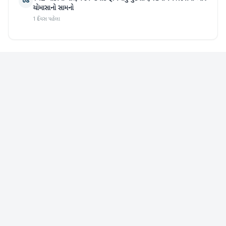
08
ચોમાસાનો સામનો
1 દિવસ પહેલા