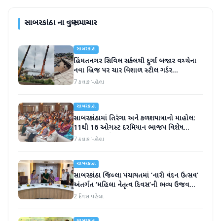
સાબરકાંઠા
ના વધુ સમાચાર
સાબરકાંઠા
હિંમતનગર સિવિલ સર્કલથી દુર્ગા બજાર વચ્ચેના
નવા બ્રિજ પર ચાર વિશાળ સ્ટીલ ગર્ડર
સફળતાપૂર્વક લોન્ચ
7 કલાક પહેલા
સાબરકાંઠા
સાબરકાંઠામાં તિરંગા અને કળશયાત્રાનો માહોલ:
11થી 16 ઓગસ્ટ દરમિયાન ભાજપ વિશેષ
કાર્યક્રમો યોજશે
7 કલાક પહેલા
સાબરકાંઠા
સાબરકાંઠા જિલ્લા પંચાયતમાં ‘નારી વંદન ઉત્સવ’
અંતર્ગત ‘મહિલા નેતૃત્વ દિવસ’ની ભવ્ય ઉજવણી
કરાઈ
2 દિવસ પહેલા