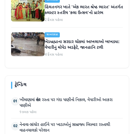
સાબરકાંઠા
હિંમતનગર ખાતે 'એક ભારત શ્રેષ્ઠ ભારત' અંતર્ગત
ક્લસ્ટર સ્તરીય 'કલા ઉત્સવ'નો પ્રારંભ
2 દિવસ પહેલા
સાબરકાંઠા
ખેડબ્રહ્માના સરદાર ચોકમાં આખલાઓ બાખડ્યા:
વેપારીનું મોપેડ અડફેટે, જાનહાનિ ટળી
4 દિવસ પહેલા
ટ્રેન્ડિંગ
ખીમાણામાં જાહેર રસ્તા પર ગંદા પાણીનો નિકાલ, વેપારીઓ આકરા
01
પાણીએ
9 કલાક પહેલા
નેનાવા-સાંચોર હાઈવે પર ખાડાઓનું સામ્રાજ્ય બિસ્માર રસ્તાથી
02
વાહનચાલકો પરેશાન