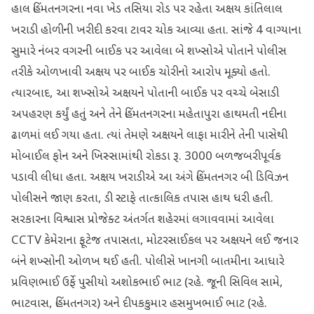
હાલ હિંમતનગરના નવા ખેડ તસિયા રોડ પર રહેતા અક્ષય કાંતિલાલ
ખરાડી હોળીની ખરીદી કરવા ટાવર ચોક આવ્યા હતા. સાંજે 4 વાગ્યાના
સુમારે નંબર વગરની બાઈક પર આવેલા બે શખ્સોએ પોતાને પોલીસ
તરીકે ઓળખાવી અક્ષય પર બાઈક ચોરીનો આરોપ મૂક્યો હતો.
ત્યારબાદ, આ શખ્સોએ અક્ષયને પોતાની બાઈક પર વચ્ચે બેસાડી
અપહરણ કર્યું હતું અને તેને હિંમતનગરના મહેતાપુરા હાથમતી નદીના
ઢાળમાં લઈ ગયા હતા. ત્યાં તેમણે અક્ષયને લાફા મારીને તેની પાસેથી
મોબાઈલ ફોન અને ખિસ્સામાંથી રોકડા રૂ. 3000 બળજબરીપૂર્વક
પડાવી લીધા હતા. અક્ષય ખરાડીએ આ અંગે હિંમતનગર બી ડિવિઝન
પોલીસને જાણ કરતા, ડી સ્ટાફે તાત્કાલિક તપાસ હાથ ધરી હતી.
સરકારના વિશ્વાસ પ્રોજેક્ટ અંતર્ગત શહેરમાં લગાવવામાં આવેલા
CCTV કેમેરાના ફૂટેજ તપાસતા, મોટરસાઈકલ પર અક્ષયને લઈ જનાર
બંને શખ્સોની ઓળખ થઈ હતી. પોલીસે ખાનગી બાતમીના આધારે
પ્રવિણભાઈ ઉર્ફે પુસીયો અશોકભાઈ ભાટ (રહે. જૂની સિવિલ સામે,
ભાટવાસ, હિંમતનગર) અને દીપકકુમાર હસમુખભાઈ ભાટ (રહે.