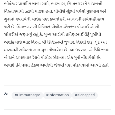
ભોલેશ્વર પ્રાથમિક શાળા સામે, ભાટવાસ, હિંમતનગર) ને પાંચબત્તી
વિસ્તારમાંથી ઝડપી પાડ્યા હતા. પોલીસે લૂંટમાં ગયેલો મુદ્દામાલ અને
ગુનામાં વપરાયેલી બાઈક પણ કબજે કરી આગળની કાર્યવાહી હાથ
ધરી છે. હિંમતનગર બી ડિવિઝન પોલીસ સ્ટેશનના પીઆઈ એ.બી.
ચૌધરીએ જણાવ્યું હતું કે, મુખ્ય આરોપી પ્રવિણભાઈ ઉર્ફે પુસીયો
અશોકભાઈ ભાટ વિરુદ્ધ બી ડિવિઝનમાં જુગાર, વિદેશી દારૂ, લૂંટ અને
મારામારી સહિતના સાત ગુના નોંધાયેલા છે. આ ઉપરાંત, એ ડિવિઝનમાં
બે અને અમદાવાદ રેલવે પોલીસ સ્ટેશનમાં એક ગુનો નોંધાયેલો છે.
અગાઉ તેને પાસા હેઠળ અમરેલી જેલમાં પણ મોકલવામાં આવ્યો હતો.
ટેગ્સ:
#
Himmatnagar
#
Information
#
Kidnapped