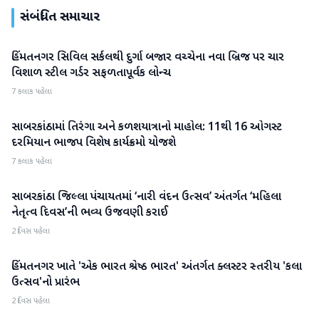
સંબંધિત સમાચાર
હિંમતનગર સિવિલ સર્કલથી દુર્ગા બજાર વચ્ચેના નવા બ્રિજ પર ચાર
સાબરકાંઠા
વિશાળ સ્ટીલ ગર્ડર સફળતાપૂર્વક લોન્ચ
7 કલાક પહેલા
સાબરકાંઠામાં તિરંગા અને કળશયાત્રાનો માહોલ: 11થી 16 ઓગસ્ટ
સાબરકાંઠા
દરમિયાન ભાજપ વિશેષ કાર્યક્રમો યોજશે
7 કલાક પહેલા
સાબરકાંઠા જિલ્લા પંચાયતમાં ‘નારી વંદન ઉત્સવ’ અંતર્ગત ‘મહિલા
સાબરકાંઠા
નેતૃત્વ દિવસ’ની ભવ્ય ઉજવણી કરાઈ
2 દિવસ પહેલા
હિંમતનગર ખાતે 'એક ભારત શ્રેષ્ઠ ભારત' અંતર્ગત ક્લસ્ટર સ્તરીય 'કલા
સાબરકાંઠા
ઉત્સવ'નો પ્રારંભ
2 દિવસ પહેલા