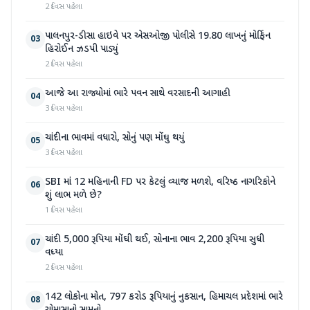
2 દિવસ પહેલા
પાલનપુર-ડીસા હાઇવે પર એસઓજી પોલીસે 19.80 લાખનું મોર્ફિન
03
હિરોઈન ઝડપી પાડ્યું
2 દિવસ પહેલા
આજે આ રાજ્યોમાં ભારે પવન સાથે વરસાદની આગાહી
04
3 દિવસ પહેલા
ચાંદીના ભાવમાં વધારો, સોનું પણ મોંઘુ થયું
05
3 દિવસ પહેલા
SBI માં 12 મહિનાની FD પર કેટલું વ્યાજ મળશે, વરિષ્ઠ નાગરિકોને
06
શું લાભ મળે છે?
1 દિવસ પહેલા
ચાંદી 5,000 રૂપિયા મોંઘી થઈ, સોનાના ભાવ 2,200 રૂપિયા સુધી
07
વધ્યા
2 દિવસ પહેલા
142 લોકોના મોત, 797 કરોડ રૂપિયાનું નુકસાન, હિમાચલ પ્રદેશમાં ભારે
08