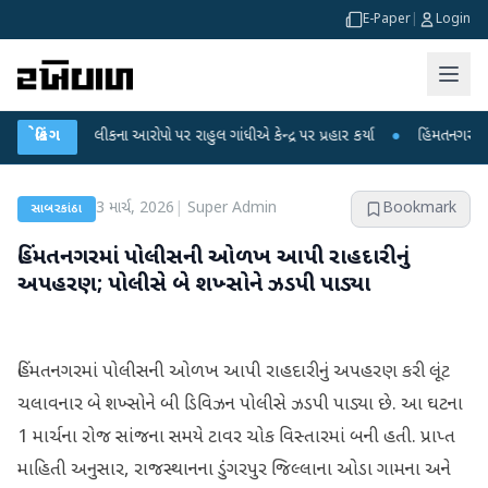
E-Paper
|
Login
ીક્ષા લીકના આરોપો પર રાહુલ ગાંધીએ કેન્દ્ર પર પ્રહાર કર્યા
બ્રેકિંગ
●
હિંમતનગરમાં રહસ્યમ
3 માર્ચ, 2026
|
Super Admin
Bookmark
સાબરકાંઠા
હિંમતનગરમાં પોલીસની ઓળખ આપી રાહદારીનું
અપહરણ; પોલીસે બે શખ્સોને ઝડપી પાડ્યા
હિંમતનગરમાં પોલીસની ઓળખ આપી રાહદારીનું અપહરણ કરી લૂંટ
ચલાવનાર બે શખ્સોને બી ડિવિઝન પોલીસે ઝડપી પાડ્યા છે. આ ઘટના
1 માર્ચના રોજ સાંજના સમયે ટાવર ચોક વિસ્તારમાં બની હતી. પ્રાપ્ત
માહિતી અનુસાર, રાજસ્થાનના ડુંગરપુર જિલ્લાના ઓડા ગામના અને