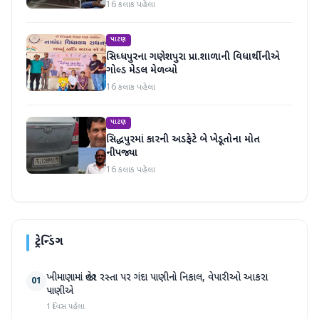
16 કલાક પહેલા
પાટણ
સિધ્ધપુરના ગણેશપુરા પ્રા.શાળાની વિધાર્થીનીએ
ગોલ્ડ મેડલ મેળવ્યો
16 કલાક પહેલા
પાટણ
સિદ્ધપુરમાં કારની અડફેટે બે ખેડૂતોના મોત
નીપજ્યા
16 કલાક પહેલા
ટ્રેન્ડિંગ
ખીમાણામાં જાહેર રસ્તા પર ગંદા પાણીનો નિકાલ, વેપારીઓ આકરા
01
પાણીએ
1 દિવસ પહેલા