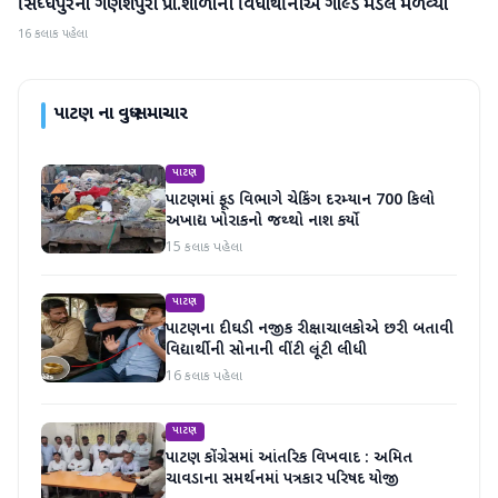
સિધ્ધપુરના ગણેશપુરા પ્રા.શાળાની વિધાર્થીનીએ ગોલ્ડ મેડલ મેળવ્યો
પાટણ
16 કલાક પહેલા
પાટણ
ના વધુ સમાચાર
પાટણ
પાટણમાં ફૂડ વિભાગે ચેકિંગ દરમ્યાન 700 કિલો
અખાદ્ય ખોરાકનો જથ્થો નાશ કર્યો
15 કલાક પહેલા
પાટણ
પાટણના દીઘડી નજીક રીક્ષાચાલકોએ છરી બતાવી
વિદ્યાર્થીની સોનાની વીંટી લૂંટી લીધી
16 કલાક પહેલા
પાટણ
પાટણ કોંગ્રેસમાં આંતરિક વિખવાદ : અમિત
ચાવડાના સમર્થનમાં પત્રકાર પરિષદ યોજી