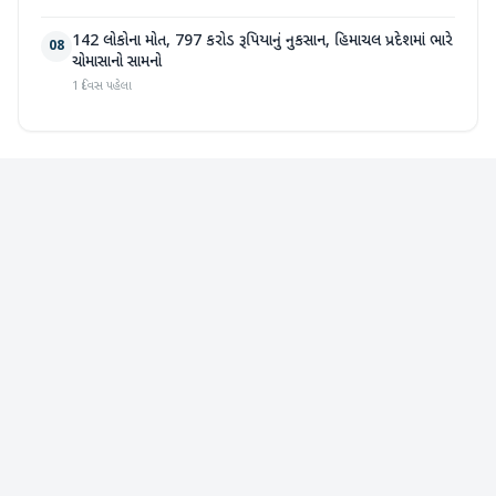
142 લોકોના મોત, 797 કરોડ રૂપિયાનું નુકસાન, હિમાચલ પ્રદેશમાં ભારે
08
ચોમાસાનો સામનો
1 દિવસ પહેલા