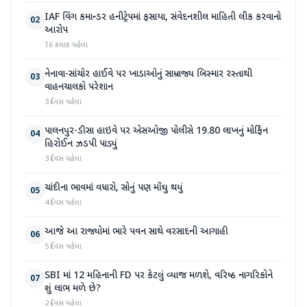
IAF વિંગ કમાન્ડર હનીટ્રેપમાં ફસાયા, સંવેદનશીલ માહિતી લીક કરવાનો
02
આરોપ
16 કલાક પહેલા
નેનાવા-સાંચોર હાઈવે પર ખાડાઓનું સામ્રાજ્ય બિસ્માર રસ્તાથી
03
વાહનચાલકો પરેશાન
3 દિવસ પહેલા
પાલનપુર-ડીસા હાઇવે પર એસઓજી પોલીસે 19.80 લાખનું મોર્ફિન
04
હિરોઈન ઝડપી પાડ્યું
3 દિવસ પહેલા
ચાંદીના ભાવમાં વધારો, સોનું પણ મોંઘુ થયું
05
4 દિવસ પહેલા
આજે આ રાજ્યોમાં ભારે પવન સાથે વરસાદની આગાહી
06
5 દિવસ પહેલા
SBI માં 12 મહિનાની FD પર કેટલું વ્યાજ મળશે, વરિષ્ઠ નાગરિકોને
07
શું લાભ મળે છે?
2 દિવસ પહેલા