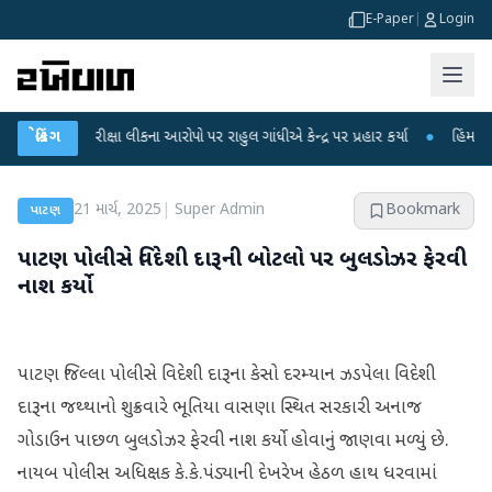
E-Paper
|
Login
ET પરીક્ષા લીકના આરોપો પર રાહુલ ગાંધીએ કેન્દ્ર પર પ્રહાર કર્યા
બ્રેકિંગ
●
હિંમતનગરમાં ર
21 માર્ચ, 2025
|
Super Admin
Bookmark
પાટણ
પાટણ પોલીસે વિદેશી દારૂની બોટલો પર બુલડોઝર ફેરવી
નાશ કર્યો
પાટણ જિલ્લા પોલીસે વિદેશી દારૂના કેસો દરમ્યાન ઝડપેલા વિદેશી
દારૂના જથ્થાનો શુક્રવારે ભૂતિયા વાસણા સ્થિત સરકારી અનાજ
ગોડાઉન પાછળ બુલડોઝર ફેરવી નાશ કર્યો હોવાનું જાણવા મળ્યું છે.
નાયબ પોલીસ અધિક્ષક કે.કે.પંડ્યાની દેખરેખ હેઠળ હાથ ધરવામાં