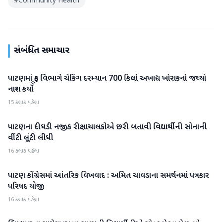
#
Community Health
સંબંધિત સમાચાર
પાટણમાં ફૂડ વિભાગે ચેકિંગ દરમ્યાન 700 કિલો અખાદ્ય ખોરાકનો જથ્થો
પાટણ
નાશ કર્યો
15 કલાક પહેલા
પાટણના દીઘડી નજીક રીક્ષાચાલકોએ છરી બતાવી વિદ્યાર્થીની સોનાની
પાટણ
વીંટી લૂંટી લીધી
16 કલાક પહેલા
પાટણ કોંગ્રેસમાં આંતરિક વિખવાદ : અમિત ચાવડાના સમર્થનમાં પત્રકાર
પાટણ
પરિષદ યોજી
16 કલાક પહેલા