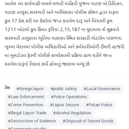
આવેલ આ કાર્યવાહી મામલે મળતી માહિતી મુજબ પાટણ એ.ડિવિઝન,
પાટણ તાલુકા,સરસ્વતી અને બાલિસણા પોલીસ સ્ટેશન દ્વારા દારૂના
કુલ 17 કેસ કરી આ કેસોમાં જપ્ત કરાયેલ દારૂ અને બિયરની કુલ
1211 બોટલો કુલ કિંમત રૂપિયા 2,15,187 ના મુદામાલ નો શુક્રવારે
સરસ્વતી તાલુકાના ભૂતિયા વાસણા સ્થિત સરકારી ગોડાઉન પાછળના
ખુલ્લા મેદાનમાં પોલીસ અધિકારીઓ અને કર્મચારીઓની ટીમની હાજરી
માં બુલડોઝર ફેરવી પોલીસે કાયદેસરની પ્રક્રિયા હાથ ધરીને જપ્ત
કરાયેલ દારૂનો નિકાલ કર્યો હોવાનું જાણવા મળ્યું છે.
ટેગ્સ:
#
foreign liquor
#
public safety
#
Local Governance
#
Law Enforcement
#
Police Operations
#
Crime Prevention
#
Liquor Seizure
#
Patan Police
#
Illegal Liquor Trade
#
Alcohol Regulation
#
Destruction of Evidence
#
Disposal of Seized Goods