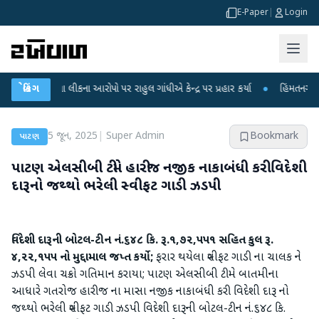
E-Paper
|
Login
ીક્ષા લીકના આરોપો પર રાહુલ ગાંધીએ કેન્દ્ર પર પ્રહાર કર્યા
બ્રેકિંગ
●
હિંમતનગરમાં રહસ્યમ
5 જૂન, 2025
|
Super Admin
Bookmark
પાટણ
પાટણ એલસીબી ટીમે હારીજ નજીક નાકાબંધી કરી વિદેશી
દારૂનો જથ્થો ભરેલી સ્વીફટ ગાડી ઝડપી
વિદેશી દારૂની બોટલ-ટીન નં.૬૪૮ કિ. રૂ.૧,૭૨,૫૫૧ સહિત કુલ રૂ.
૪,૨૨,૧૫૫ નો મુદ્દામાલ જપ્ત કર્યો;
ફરાર થયેલા સ્વીફટ ગાડી ના ચાલક ને
ઝડપી લેવા ચક્રો ગતિમાન કરાયા; પાટણ એલસીબી ટીમે બાતમીના
આધારે ગતરોજ હારીજ ના માસા નજીક નાકાબંધી કરી વિદેશી દારૂ નો
જથ્થો ભરેલી સ્વીફટ ગાડી ઝડપી વિદેશી દારૂની બોટલ-ટીન નં.૬૪૮ કિ.