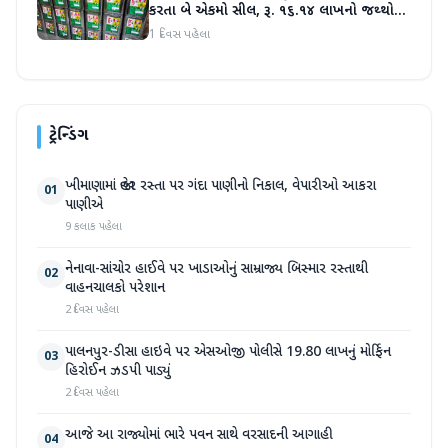
કરતા બે એકમો સીલ, રૂ. ૧૬.૧૪ લાખનો જથ્થો
જપ્ત
1 દિવસ પહેલા
ટ્રેન્ડિંગ
ખીમાણામાં જાહેર રસ્તા પર ગંદા પાણીનો નિકાલ, વેપારીઓ આકરા
01
પાણીએ
9 કલાક પહેલા
નેનાવા-સાંચોર હાઈવે પર ખાડાઓનું સામ્રાજ્ય બિસ્માર રસ્તાથી
02
વાહનચાલકો પરેશાન
2 દિવસ પહેલા
પાલનપુર-ડીસા હાઇવે પર એસઓજી પોલીસે 19.80 લાખનું મોર્ફિન
03
હિરોઈન ઝડપી પાડ્યું
2 દિવસ પહેલા
આજે આ રાજ્યોમાં ભારે પવન સાથે વરસાદની આગાહી
04