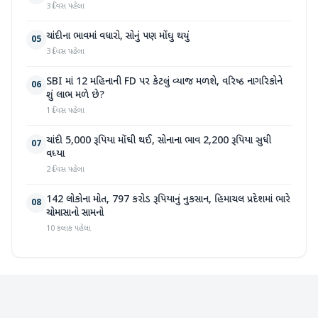
3 દિવસ પહેલા
ચાંદીના ભાવમાં વધારો, સોનું પણ મોંઘુ થયું
05
3 દિવસ પહેલા
SBI માં 12 મહિનાની FD પર કેટલું વ્યાજ મળશે, વરિષ્ઠ નાગરિકોને
06
શું લાભ મળે છે?
1 દિવસ પહેલા
ચાંદી 5,000 રૂપિયા મોંઘી થઈ, સોનાના ભાવ 2,200 રૂપિયા સુધી
07
વધ્યા
2 દિવસ પહેલા
142 લોકોના મોત, 797 કરોડ રૂપિયાનું નુકસાન, હિમાચલ પ્રદેશમાં ભારે
08
ચોમાસાનો સામનો
10 કલાક પહેલા