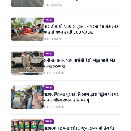
7 કલાક પહેલા
પાટણ
વારાહીમાંથી આધાર-પુરાવા વગરના 16 શંકાસ્પદ
વાહનો જપ્ત કરતી LCB પોલીસ
9 કલાક પહેલા
પાટણ
સમીના વાવલ ગામ પાસેથી દેશી બંદૂક સાથે એક
શખ્સ ઝડપાયો
10 કલાક પહેલા
પાટણ
પાટણ જિલ્લા પુરવઠા વિભાગ દ્વારા પેટ્રોલ પંપ પર
સઘન ચેકિંગ સઘન હાથ ધરાયું
10 કલાક પહેલા
પાટણ
પાટણમાં FDAના દરોડા: જૂના ડબ્બામાં તેલ પેક