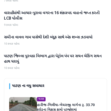
7 કલાક પહેલા
વારાહીમાંથી આધાર-પુરાવા વગરના 16 શંકાસ્પદ વાહનો જપ્ત કરતી
પાટણ
LCB પોલીસ
9 કલાક પહેલા
સમીના વાવલ ગામ પાસેથી દેશી બંદૂક સાથે એક શખ્સ ઝડપાયો
પાટણ
10 કલાક પહેલા
પાટણ જિલ્લા પુરવઠા વિભાગ દ્વારા પેટ્રોલ પંપ પર સઘન ચેકિંગ સઘન
પાટણ
હાથ ધરાયું
10 કલાક પહેલા
પાટણ
ના વધુ સમાચાર
પાટણ
હારીજ-બિલીયા-બેચરાજી માર્ગના રૂ. 33.70
કરોડના વિકાસ કામો પૂરજોશમાં