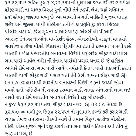
રૂ.૧,૭૨,૫૫૧ સહિત કુલ રૂ. ૪,૨૨,૧૫૫ નો મુદ્દામાલ જપ્ત કરી ફરાર થયેલા
સ્વીફટ ગાડી ના ચાલક વિરુદ્ધ ગુનો નોંધી તેને ઝડપી લેવા ચક્રો ગતિમાન
કયૉ હોવાનું જાણવા મળ્યું છે. આ બાબતો મળતી માહિતી મુજબ પાટણ
શહેર અને જીલ્લા માંથી પ્રોહી.લગતની ગે.કા.પ્રવુતિ દુર કરવા જિલ્લા
પોલીસ વડા એ કરેલ સુચના આધારે પાટણ એલસીબી પીઆઈ
આર.જી.ઉનાગર નાઓના માર્ગદર્શન હેઠળ એલ.સી.બી. સ્ટાફના માણસો
ગતરોજ હારીજ પો.સ્ટે. વિસ્તારમાં પેટ્રોલીંગમાં હતા તે દરમ્યાન ખાનગી રાહે
બાતમી મળેલ કે ભારતીય બનાવટના વિદેશી દારૂ ભરેલ સ્વીફટ ગાડી માંસા
ગામ પાસે આવેલ નર્મદા ની કેનાલ પાસેથી પસાર થનાર છે જે હકીકત
આધારે ટીમે માંસા ગામ પાસે આવેલ નર્મદાની કેનાલ પાસે નાકાબંધી કરતાં
બાતમી વાળી સ્વીફટ ગાડી પસાર થતાં તેને ઉભી રાખતા સ્વીફટ ગાડી GJ-
03-CA-3040 માંથી ભારતીય બનાવટનો વિદેશી દારૂનો જથ્થો જોવા
મળ્યો હતો. જોકે ટીમ ની તપાસ દરમ્યાન ગાડી ચાલક અંધારાનો લાભ લઇ
નાસી જતા ટીમે ભારતીય બનાવટનો વિદેશી દારૂ બોટલ-ટીન
નં.૬૪૮કિ.રૂ.૧,૭૨,૫૫૧ તથા સ્વીફટ ગાડી નંબર- GJ-03-CA-3040 કિ.
રૂ.૨,૫૦,૦૦૦ મળી કુલ કિં.રૂ.૪,૨૨,૫૫૧ નો મુદ્દામાલ કબ્જે કરી ફરાર ગાડી
ચાલક તેમજ તપાસમાં નીકળી આવે તે તમામ વિરૂધ્ધ હારીજ પો.સ્ટે.મા
પ્રોહી. એક્ટ મુજબ ગુનો રજી.કરાવી તપાસનાં ચક્રો ગતિમાન કયૉ હોવાનું
જાણવા મળ્યું છે.