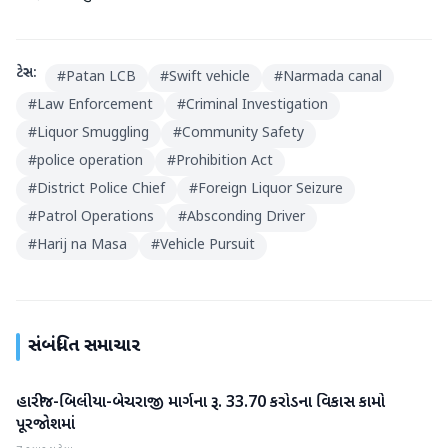
ટેગ્સ:
#
Patan LCB
#
Swift vehicle
#
Narmada canal
#
Law Enforcement
#
Criminal Investigation
#
Liquor Smuggling
#
Community Safety
#
police operation
#
Prohibition Act
#
District Police Chief
#
Foreign Liquor Seizure
#
Patrol Operations
#
Absconding Driver
#
Harij na Masa
#
Vehicle Pursuit
સંબંધિત સમાચાર
હારીજ-બિલીયા-બેચરાજી માર્ગના રૂ. 33.70 કરોડના વિકાસ કામો
પાટણ
પૂરજોશમાં