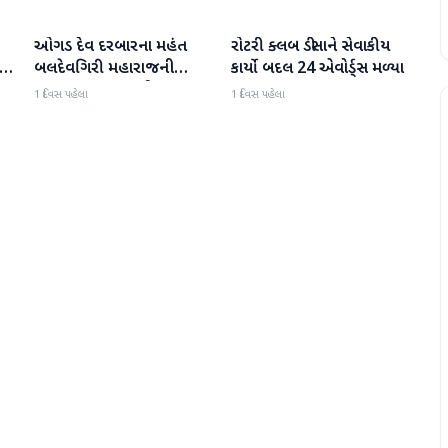
ઓગડ દેવ દરબારના મહંત
રોટરી ક્લબ ડીસાને સેવાકીય
બનાસકાંઠા
બનાસકાંઠા
:
બલદેવગિરી મહારાજની
કાર્યો બદલ 24 એવોર્ડ્સ મળ્યા
અટકાયત બાદ જામીન પર
1 દિવસ પહેલા
1 દિવસ પહેલા
મુક્તિ