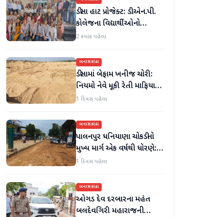
ડીસા હાટ પ્રોજેક્ટ: ડી.એન.પી.
કોલેજના વિદ્યાર્થીઓનો
ઉત્સાહભેર સહયોગ
2 કલાક પહેલા
બનાસકાંઠા
ડીસામાં બેફામ ખનીજ ચોરી:
નિયમો નેવે મૂકી રેતી માફિયાઓ
સક્રિય, તંત્ર સામે સવાલો
1 દિવસ પહેલા
બનાસકાંઠા
પાલનપુર ધનિયાણા ચોકડીનો
મુખ્ય માર્ગ એક વર્ષથી ધોરણે:
ગટરલાઇન પછી રસ્તો ન
1 દિવસ પહેલા
બનતા હાલાકી
બનાસકાંઠા
ઓગડ દેવ દરબારના મહંત
બલદેવગિરી મહારાજની