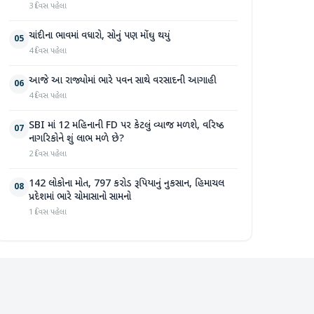
3 દિવસ પહેલા
ચાંદીના ભાવમાં વધારો, સોનું પણ મોંઘુ થયું
05
4 દિવસ પહેલા
આજે આ રાજ્યોમાં ભારે પવન સાથે વરસાદની આગાહી
06
4 દિવસ પહેલા
SBI માં 12 મહિનાની FD પર કેટલું વ્યાજ મળશે, વરિષ્ઠ
07
નાગરિકોને શું લાભ મળે છે?
2 દિવસ પહેલા
142 લોકોના મોત, 797 કરોડ રૂપિયાનું નુકસાન, હિમાચલ
08
પ્રદેશમાં ભારે ચોમાસાનો સામનો
1 દિવસ પહેલા