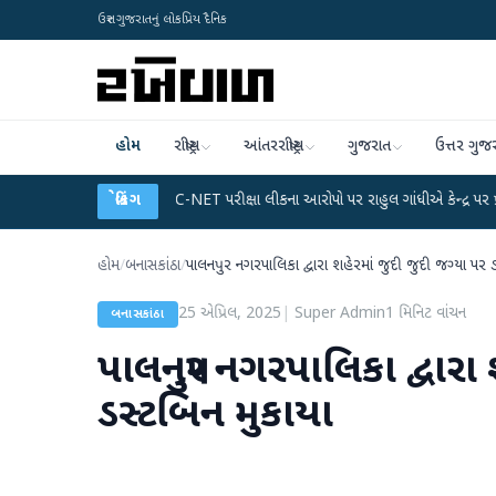
ઉત્તર ગુજરાતનું લોકપ્રિય દૈનિક
હોમ
રાષ્ટ્રીય
આંતરરાષ્ટ્રીય
ગુજરાત
ઉત્તર ગુજ
લાન
●
UGC-NET પરીક્ષા લીકના આરોપો પર રાહુલ ગાંધીએ કેન્દ્ર પર પ્રહાર કર્યા
બ્રેકિંગ
●
હોમ
/
બનાસકાંઠા
/
પાલનપુર નગરપાલિકા દ્વારા શહેરમાં જુદી જુદી જગ્યા પર 
25 એપ્રિલ, 2025
|
Super Admin
1
મિનિટ વાંચન
બનાસકાંઠા
પાલનપુર નગરપાલિકા દ્વારા 
ડસ્ટબિન મુકાયા