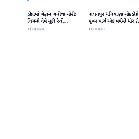
ડીસામાં બેફામ ખનીજ ચોરી:
પાલનપુર ધનિયાણા ચોકડીનો
બનાસકાંઠા
બનાસકાંઠા
નિયમો નેવે મૂકી રેતી
મુખ્ય માર્ગ એક વર્ષથી ધોરણે
માફિયાઓ સક્રિય, તંત્ર સામે
ગટરલાઇન પછી રસ્તો ન
1 દિવસ પહેલા
1 દિવસ પહેલા
સવાલો
બનતા હાલાકી