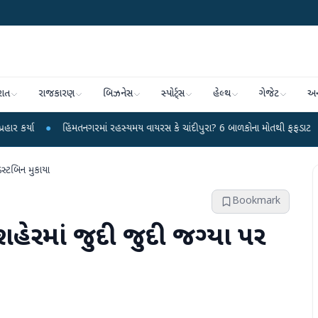
રાત
રાજકારણ
બિઝનેસ
સ્પોર્ટ્સ
હેલ્થ
ગેજેટ
અન
હિંમતનગરમાં રહસ્યમય વાયરસ કે ચાંદીપુરા? 6 બાળકોના મોતથી ફફડાટ
●
હવામાન વિ
ડસ્ટબિન મુકાયા
Bookmark
શહેરમાં જુદી જુદી જગ્યા પર