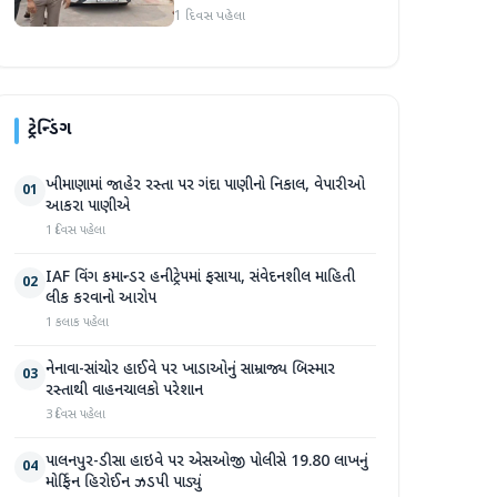
અટકાયત બાદ જામીન પર
1 દિવસ પહેલા
મુક્તિ
ટ્રેન્ડિંગ
ખીમાણામાં જાહેર રસ્તા પર ગંદા પાણીનો નિકાલ, વેપારીઓ
01
આકરા પાણીએ
1 દિવસ પહેલા
IAF વિંગ કમાન્ડર હનીટ્રેપમાં ફસાયા, સંવેદનશીલ માહિતી
02
લીક કરવાનો આરોપ
1 કલાક પહેલા
નેનાવા-સાંચોર હાઈવે પર ખાડાઓનું સામ્રાજ્ય બિસ્માર
03
રસ્તાથી વાહનચાલકો પરેશાન
3 દિવસ પહેલા
પાલનપુર-ડીસા હાઇવે પર એસઓજી પોલીસે 19.80 લાખનું
04
મોર્ફિન હિરોઈન ઝડપી પાડ્યું