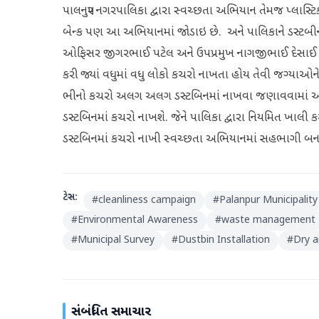
પાલનપુર નગરપાલિકા દ્વારા સ્વચ્છતા અભિયાન તેમજ પ્લાસ્
બેન્ક પણ આ અભિયાનમાં જોડાઇ છે. અને પાલિકાને ડસ્ટબીન
ઓફિસર જીગરભાઈ પટેલ અને ઉપપ્રમુખ નાગજીભાઈ દેસાઈ સહિ
કરી જ્યાં વધુમાં વધુ લોકો કચરો નાખતા હોય તેવી જગ્યાઓને
ભીનો કચરો અલગ અલગ ડસ્ટબિનમાં નાખવા જણાવવામાં આવી
ડસ્ટબિનમાં કચરો નાખશે. જેને પાલિકા દ્વારા નિયમિત ખાલ
ડસ્ટબિનમાં કચરો નાખી સ્વચ્છતા અભિયાનમાં સહભાગી બન
ટેગ્સ:
#
cleanliness campaign
#
Palanpur Municipality
#
Environmental Awareness
#
waste management
#
Municipal Survey
#
Dustbin Installation
#
Dry 
સંબંધિત સમાચાર