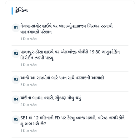
ટ્રેન્ડિંગ
નેનાવા-સાંચોર હાઈવે પર ખાડાઓનું સામ્રાજ્ય બિસ્માર રસ્તાથી
01
વાહનચાલકો પરેશાન
1 દિવસ પહેલા
પાલનપુર-ડીસા હાઇવે પર એસઓજી પોલીસે 19.80 લાખનું મોર્ફિન
02
હિરોઈન ઝડપી પાડ્યું
1 દિવસ પહેલા
આજે આ રાજ્યોમાં ભારે પવન સાથે વરસાદની આગાહી
03
3 દિવસ પહેલા
ચાંદીના ભાવમાં વધારો, સોનું પણ મોંઘુ થયું
04
2 દિવસ પહેલા
SBI માં 12 મહિનાની FD પર કેટલું વ્યાજ મળશે, વરિષ્ઠ નાગરિકોને
05
શું લાભ મળે છે?
1 દિવસ પહેલા