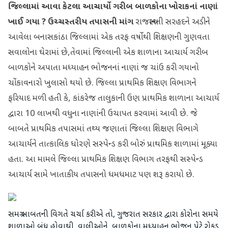
જિલ્લામાં આવા કેટલા આચાર્યો ગરીબ બાળકોના ખોરાકનાં નાણાં
ખાઈ ગયા ? ઉચ્ચસ્તરીય તપાસની માંગ
રાજસ્થાનની સરહદને અડીને
આવેલા બનાસકાંઠા જિલ્લામાં એક તરફ વર્ષોથી શિક્ષણની ગુણવતા
સવાલોના ઘેરામાં છે,તેવામાં જિલ્લાની એક શાળાના આચાર્ય ગરીબ
બાળકોને અપાતા મધ્યાહન ભોજનનાં નાણાં જ ચાંઉ કરી ગયાનો
ચોંકાવનારો ખુલાસો થયો છે. જિલ્લા પ્રાથમિક શિક્ષણ વિભાગને
ફરિયાદ મળી હતી કે, કાંકરેજ તાલુકાની ઉણ પ્રાથમિક શાળાના આચાર્ય
દ્વારા 10 લાખથી વધુના નાણાંની ઉચાપત કરવામાં આવી છે. જે
બાબતે પ્રાથમિક તપાસમાં તથ્ય જણાતાં જિલ્લા શિક્ષણ વિભાગે
આચાર્યને તાત્કાલિક ધોરણે સસ્પેન્ડ કરી બોરું પ્રાથમિક શાળામાં મૂક્યા
હતા. આ મામલે જિલ્લા પ્રાથમિક શિક્ષણ વિભાગ તરફથી સસ્પેન્ડ
આચાર્ય સામે ખાતાકીય તપાસનો ધમધમાટ પણ શરૂ કરાયો છે.
સમગ્ર બાબતની વિગતે ચર્ચા કરીએ તો, ગુજરાત સરકાર દ્વારા કોરોના સમયે
શાળાઓ બંધ હોવાથી વાલીઓને બાળકોના મધ્યાહન ભોજન પેટે રોકડ