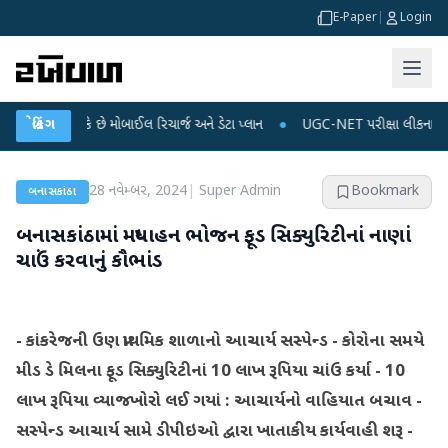
E-Paper
|
Login
ઈ શકે છે મોબાઈલ રિચાર્જ અને ડેટા પ્લાન
બ્રેકિંગ
●
UGC-NET પરીક્ષા લીકના આરોપો પર રાહુલ ગ
28 નવેમ્બર, 2024
|
Super Admin
Bookmark
બનાસકાંઠા
બનાસકાંઠામાં મધ્યાહન ભોજન ફૂડ સિક્યુરિટીનાં નાણાં
ચાઉં કરવાનું કૌભાંડ
- કાંકરેજની ઉણ પ્રાથમિક શાળાનો આચાર્ય સસ્પેન્ડ
- કોરોના સમયે
મીડ ડે મિલના ફૂડ સિક્યુરિટીનાં 10 લાખ રૂપિયા ચાંઉ કર્યા
- 10
લાખ રૂપિયા વ્યાજખોરો લઈ ગયાં : આચાર્યનો વાહિયાત બચાવ
-
સસ્પેન્ડ આચાર્ય સામે ડીપીઇઓ દ્વારા ખાતાકીય કાર્યવાહી શરૂ
-