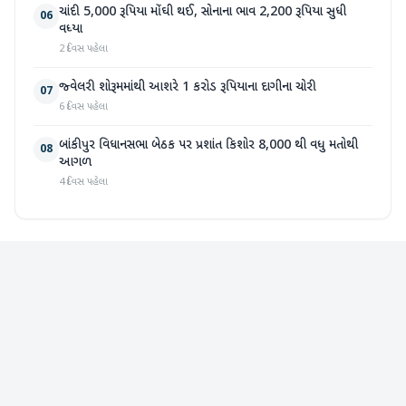
ચાંદી 5,000 રૂપિયા મોંઘી થઈ, સોનાના ભાવ 2,200 રૂપિયા સુધી
06
વધ્યા
2 દિવસ પહેલા
જ્વેલરી શોરૂમમાંથી આશરે 1 કરોડ રૂપિયાના દાગીના ચોરી
07
6 દિવસ પહેલા
બાંકીપુર વિધાનસભા બેઠક પર પ્રશાંત કિશોર 8,000 થી વધુ મતોથી
08
આગળ
4 દિવસ પહેલા