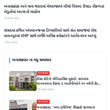
બનાસકાંઠા અને વાવ-થરાદમાં મેઘરાજાએ લીધો વિરામ: ઉઘાડ નીકળતાં
બનાસકાંઠા
ખેડૂતોમાં આનંદનો માહોલ
19 કલાક પહેલા
સંસદમાં કથિત અપમાનજનક ટિપ્પણીઓ સામે સંત સમાજમાં રોષ:
બનાસકાંઠા
પાલનપુરમાં VHP સાથે મળીને અધિક કલેક્ટરને આવેદનપત્ર આપ્યું
1 દિવસ પહેલા
બનાસકાંઠા
ના વધુ સમાચાર
બનાસકાંઠા
ડીસા કોર્ટનો ઐતિહાસિક ચુકાદો: સાપરાધ
માનવવધના કેસમાં ૩ આરોપીઓને ૧૦ વર્ષની કેદ
અને ૬ લાખનો દંડ
18 કલાક પહેલા
બનાસકાંઠા
બનાસકાંઠા: 'અપ-ડાઉનિયા' શિક્ષકો સાવધાન!