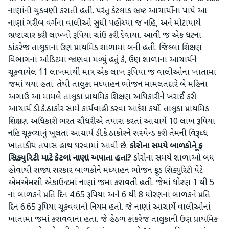
નાણાંની ચુકવણી કરાતી હતી. પરંતું કેટલાક ભ્રષ્ટ આચાર્યોના પાપે આ
નાણાં ગરીબ વર્ગના વાલીઓ સુધી પહોંચ્યા જ નહિ, અને મોટાપાયે
ભ્રષ્ટાચાર કરી લાખ્ખો રૂપિયા ચાંઉ કરી દેવાયા. આવી જ એક ધટના
કાંકરેજ તાલુકાનાં ઉણ પ્રાથમિક શાળામાં બની હતી. જિલ્લા શિક્ષણ
વિભાગના ઓડિટમાં જાણવા મળ્યું હતું કે, ઉણ શાળાના આચાર્યને
ચૂકવાયેલ 11 લાખમાંથી માત્ર એક લાખ રૂપિયા જ વાલીઓના ખાતામાં
જમાં થયા હતાં. તેથી તાલુકા મધ્યાહન ભોજન મામલતદારે બે મહિના
અગાઉ આ મામલે તાલુકા પ્રાથમિક શિક્ષણ અધિકારીને ખરાઈ કરી
આચાર્ય ડી.કે.ઠાકોર સામે કાર્યવાહી કરવા આદેશ કર્યો. તાલુકા પ્રાથમિક
શિક્ષણ અધિકારી ભરત ચૌધરીએ તપાસ કરતાં આચાર્યે 10 લાખ રૂપિયા
નહિ ચૂકવ્યાનું ખૂલતાં આચાર્ય ડી.કે.ઠાકોરને સસ્પેન્ડ કરી તેમની વિરૂધ્ધ
ખાતાકીય તપાસ હાથ ધરવામાં આવી છે.
કોરોના સમયે બાળકોને ફૂડ
સિક્યુરિટી માટે કેટલાં નાણાં અપાતા હતાં?
કોરોના સમયે શાળાઓ બંધ
હોવાથી રાજ્ય સરકાર બાળકોને મધ્યાહન ભોજન ફૂડ સિક્યુરિટી પેટે
એમએમસી એકાઉન્ટમાં નાણાં જમા કરાવતી હતી. જેમાં ધોરણ 1 થી 5
નાં બાળકને પ્રતિ દિન 4.65 રૂપિયા અને 6 થી 8 ધોરણનાં બાળકને પ્રતિ
દિન 6.65 રૂપિયા ચૂકવવાનો નિયમ હતો. જે નાણાં આચાર્યે વાલીઓનાં
ખાતામા જમાં કરાવવાના હતા. જે હેઠળ કાંકરેજ તાલુકાની ઉણ પ્રાથમિક