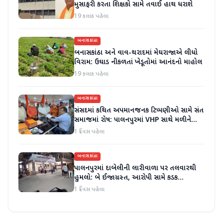
મુસાફરી કરતા શિક્ષકો સામે તવાઈ હાથ ધરાશે
19 કલાક પહેલા
બનાસકાંઠા
બનાસકાંઠા અને વાવ-થરાદમાં મેઘરાજાએ લીધો
વિરામ: ઉઘાડ નીકળતાં ખેડૂતોમાં આનંદનો માહોલ
19 કલાક પહેલા
બનાસકાંઠા
સંસદમાં કથિત અપમાનજનક ટિપ્પણીઓ સામે સંત
સમાજમાં રોષ: પાલનપુરમાં VHP સાથે મળીને
અધિક કલેક્ટરને આવેદનપત્ર આપ્યું
1 દિવસ પહેલા
બનાસકાંઠા
પાલનપુરમાં દાબેલીની લારીવાળા પર તલવારથી
હુમલો: બે ઈજાગ્રસ્ત, આરોપી સામે કડક
કાર્યવાહીની માંગ
1 દિવસ પહેલા