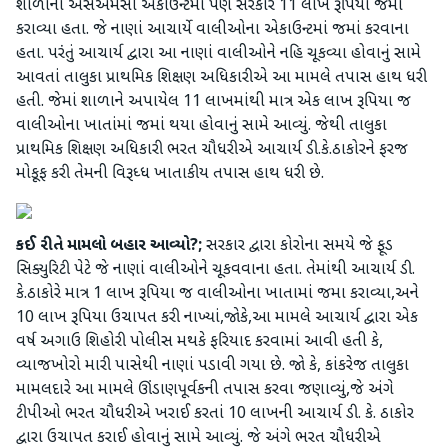
શાળાના એસએમસી એકાઉન્ટમાં પણ સરકારે 11 લાખ રૂપિયા જમાં
કરાવ્યા હતા. જે નાણાં આચાર્યે વાલીઓના એકાઉન્ટમાં જમાં કરવાના
હતા. પરંતું આચાર્ય દ્વારા આ નાણાં વાલીઓને નહિ ચૂકવ્યા હોવાનું સામે
આવતાં તાલુકા પ્રાથમિક શિક્ષણ અધિકારીએ આ મામલે તપાસ હાથ ધરી
હતી. જેમાં શાળાને અપાયેલ 11 લાખમાંથી માત્ર એક લાખ રૂપિયા જ
વાલીઓના ખાતાંમાં જમાં થયા હોવાનું સામે આવ્યું. જેથી તાલુકા
પ્રાથમિક શિક્ષણ અધિકારી ભરત ચૌધરીએ આચાર્ય ડી.કે.ઠાકોરને ફરજ
મોકૂફ કરી તેમની વિરૂધ્ધ ખાતાકીય તપાસ હાથ ધરી છે.
કઈ રીતે મામલો બહાર આવ્યો?;
સરકાર દ્વારા કોરોના સમયે જે ફૂડ
સિક્યુરિટી પેટે જે નાણાં વાલીઓને ચૂકવવાના હતા. તેમાંથી આચાર્ય ડી.
કે.ઠાકોરે માત્ર 1 લાખ રૂપિયા જ વાલીઓના ખાતામાં જમા કરાવ્યા,અને
10 લાખ રૂપિયા ઉચાપત કરી નાખ્યાં,જોકે,આ મામલે આચાર્ય દ્વારા એક
વર્ષ અગાઉ શિહોરી પોલીસ મથકે ફરિયાદ કરવામાં આવી હતી કે,
વ્યાજખોરો મારી પાસેથી નાણાં પડાવી ગયા છે. જો કે, કાંકરેજ તાલુકા
મામલદારે આ મામલે ઊંડાણપૂર્વકની તપાસ કરવા જણાવ્યું,જે અંગે
ટીપીઓ ભરત ચૌધરીએ ખરાઈ કરતાં 10 લાખની આચાર્ય ડી. કે. ઠાકોર
દ્વારા ઉચાપત કરાઈ હોવાનું સામે આવ્યું. જે અંગે ભરત ચૌધરીએ