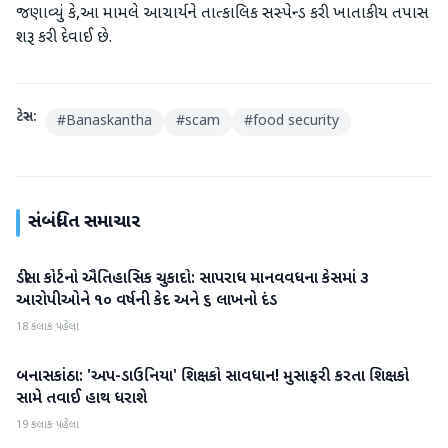
જણાવ્યું કે,આ મામલે આચાર્યને તાત્કાલિક સસ્પેન્ડ કરી ખાતાકીય તપાસ
શરૂ કરી દેવાઈ છે.
ટેગ્સ:
#
Banaskantha
#
scam
#
food security
સંબંધિત સમાચાર
ડીસા કોર્ટનો ઐતિહાસિક ચુકાદો: સાપરાધ માનવવધના કેસમાં ૩
બનાસકાંઠા
આરોપીઓને ૧૦ વર્ષની કેદ અને ૬ લાખનો દંડ
18 કલાક પહેલા
બનાસકાંઠા: 'અપ-ડાઉનિયા' શિક્ષકો સાવધાન! મુસાફરી કરતા શિક્ષકો
બનાસકાંઠા
સામે તવાઈ હાથ ધરાશે
19 કલાક પહેલા