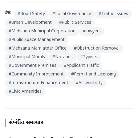
ટેગ્સ:
#
Road Safety
#
Local Governance
#
Traffic Issues
#
Urban Development
#
Public Services
#
Mehsana Municipal Corporation
#
lawyers
#
Public Space Management
#
Mehsana Mamlatdar Office
#
Obstruction Removal
#
Municipal Murals
#
Notaries
#
Typists
#
Government Premises
#
Applicant Traffic
#
Community Improvement
#
Permit and Licensing
#
Infrastructure Enhancement
#
Accessibility
#
Civic Amenities
સંબંધિત સમાચાર