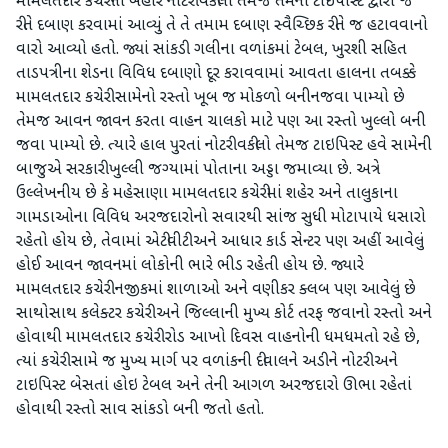
મામલતદાર કચેરીની બહાર નોટરી વકીલો તેમજ તેમના ટાઈપીસ્ટ દ્વારા જે
રીતે દબાણ કરવામાં આવ્યું તે તે તમામ દબાણ સ્વૈચ્છિક રીતે જ હટાવવાનો
વારો આવ્યો હતો. જ્યાં સાંકડી ગલીના વળાંકમાં ટેબલ, ખુરશી સહિત
તાડપત્રીના શેડના વિવિધ દબાણો દૂર કરાવવામાં આવતા હાલના તબક્કે
મામલતદાર કચેરી સામેનો રસ્તો ખૂબ જ મોકળો બનીનજવા પામ્યો છે
તેમજ આવન જાવન કરતા વાહન ચાલકો માટે પણ આ રસ્તો ખુલ્લો બની
જવા પામ્યો છે. ત્યારે હાલ પુરતાં નોટરી વકીલો તેમજ ટાઇપિસ્ટ હવે સામેની
બાજુએ સરકારી ખુલ્લી જગ્યામાં પોતાના અડ્ડા જમાવ્યા છે. અત્રે
ઉલ્લેખનીય છે કે મહેસાણા મામલતદાર કચેરીમાં શહેર અને તાલુકાના
ગામડાઓના વિવિધ અરજદારોનો સવારથી સાંજ સુધી મોટાપાયે ધસારો
રહેતો હોય છે, તેવામાં એટીવીટી અને આધાર કાર્ડ સેન્ટર પણ અહીં આવેલું
હોઈ આવન જાવનમાં લોકોની ભારે ભીડ રહેતી હોય છે. જ્યારે
મામલતદાર કચેરી નજીકમાં શાળાઓ અને વણીકર ક્લબ પણ આવેલું છે
સાથોસાથ કલેક્ટર કચેરી અને જિલ્લાની મુખ્ય કોર્ટ તરફ જવાનો રસ્તો અને
હોવાથી મામલતદાર કચેરી રોડ આખો દિવસ વાહનોની ધમધમતો રહે છે,
ત્યાં કચેરી સામે જ મુખ્ય માર્ગ પર વળાંકની દીવાલને અડીને નોટરી અને
ટાઇપિસ્ટ બેસતાં હોઇ ટેબલ અને તેની આગળ અરજદારો ઊભા રહેતાં
હોવાથી રસ્તો સાવ સાંકડો બની જતો હતો.