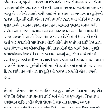
જેમના ટેબલ, ખુરશી, તાડપત્રીના શેડ વગેરેના કારણે મામલતદાર કચેરીમાં
આવતા લોકોને અડચણ થતી હતી. જ્યાં મામલતદાર કચેરી સામે બહારની
બાજુએ આવેલી સાંકડી નાની ગકઇ જેવા રસ્તા પર અવારનવાર ટ્રાફિકની
સમસ્યા ઉદ્ભવતી હતી. જેના કારણે ત્યાંથી પસાર થતા લોકોને પારાવાર
મુશ્કેલીઓનો સામનો કરવો પડતો હતો. માથાના દુખાવા સમાન બની
ગયેલી આ નાનકડી જગ્યામાં આવતા અરજદારો અને તેમના વાહનોની
ચહલ પહલથી આખો દિવસ મામલતદાર કચેરીનો માર્ગ ઉભરાતો હતો
જ્યાં અરાજદારોની સાથોસાથ નોટરી વકીલો તેમજ તેમના ટાઈપીસ્ટ દ્વારા
સરકારી જગ્યા પર બીનઅધિકૃત રીતે તાડપત્રીનો શેડ બાંધી ટેબલ ખુરશી
પાથરી ગેરકાયદેસર રીતે દબાણ કરવામાં આવ્યું હતું. જેના લીધે સાંકડો
રસ્તો વધુ સાંકડો બની જતા ત્યાંથી પસાર થતા અને આવતા જતા વાહન
ચાલકોને પારાવાર મુશ્કેલીઓનો સામનો કરવો પડતો હતો. તેમજ આખા
દિવસ દરમિયાન ત્યાં વારંવાર ટ્રાફિકની સમસ્યા સર્જાતી જોવા મળતી
હતી.
તેવામાં મહેસાણા મહાનગરપાલિકા તંત્ર દ્વારા શહેરના વિકાસમાં વધુ એક
મોરપીંછ ઉમેરતા મામલતદાર કચેરી અને તેની આજુબાજુના વિસ્તારમાં
રંગરોગાન સહિત ભીંત ચિત્રો દોરવાની શરૂઆત કરવામાં આવતા