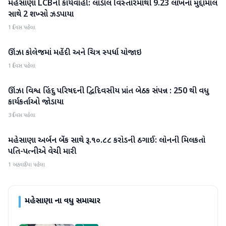
મહેસાણા LCBની કાર્યવાહી: લાડોલ વિસ્તારમાંથી 9.23 લાખના મુદ્દામાલ
મહેસાણા
સાથે 2 શખ્સો ઝડપાયા
1 દિવસ પહેલા
ઊંઝા કોલેજમાં મહેંદી અને ચિત્ર સ્પર્ધા યોજાઇ
મહેસાણા
1 દિવસ પહેલા
ઊંઝા વિશ્વ હિંદુ પરિષદની દ્વિદિવસીય પ્રાંત બેઠક સંપન્ન : 250 થી વધુ
મહેસાણા
કાર્યકર્તાઓ જોડાયા
3 દિવસ પહેલા
મહેસાણા અર્બન બેંક સાથે રૂ.૧૦.૮૮ કરોડની ઠગાઈ: લોનની મિલકતો
મહેસાણા
પતિ-પત્નીએ વેચી મારી
1 અઠવાડિયા પહેલા
મહેસાણા
ના વધુ સમાચાર