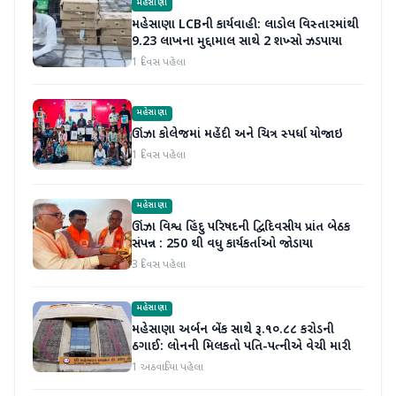
મહેસાણા
મહેસાણા LCBની કાર્યવાહી: લાડોલ વિસ્તારમાંથી
9.23 લાખના મુદ્દામાલ સાથે 2 શખ્સો ઝડપાયા
1 દિવસ પહેલા
મહેસાણા
ઊંઝા કોલેજમાં મહેંદી અને ચિત્ર સ્પર્ધા યોજાઇ
1 દિવસ પહેલા
મહેસાણા
ઊંઝા વિશ્વ હિંદુ પરિષદની દ્વિદિવસીય પ્રાંત બેઠક
સંપન્ન : 250 થી વધુ કાર્યકર્તાઓ જોડાયા
3 દિવસ પહેલા
મહેસાણા
મહેસાણા અર્બન બેંક સાથે રૂ.૧૦.૮૮ કરોડની
ઠગાઈ: લોનની મિલકતો પતિ-પત્નીએ વેચી મારી
1 અઠવાડિયા પહેલા