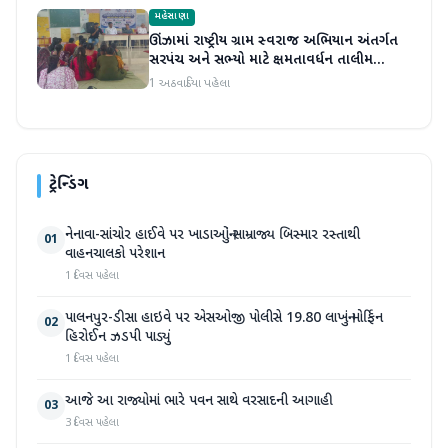
મહેસાણા
ઊંઝામાં રાષ્ટ્રીય ગ્રામ સ્વરાજ અભિયાન અંતર્ગત
સરપંચ અને સભ્યો માટે ક્ષમતાવર્ધન તાલીમ
યોજાઈ
1 અઠવાડિયા પહેલા
ટ્રેન્ડિંગ
નેનાવા-સાંચોર હાઈવે પર ખાડાઓનું સામ્રાજ્ય બિસ્માર રસ્તાથી
01
વાહનચાલકો પરેશાન
1 દિવસ પહેલા
પાલનપુર-ડીસા હાઇવે પર એસઓજી પોલીસે 19.80 લાખનું મોર્ફિન
02
હિરોઈન ઝડપી પાડ્યું
1 દિવસ પહેલા
આજે આ રાજ્યોમાં ભારે પવન સાથે વરસાદની આગાહી
03
3 દિવસ પહેલા