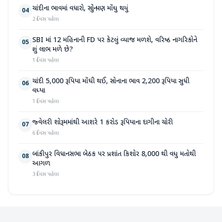
ચાંદીના ભાવમાં વધારો, સોનું પણ મોંઘુ થયું
04
2 દિવસ પહેલા
SBI માં 12 મહિનાની FD પર કેટલું વ્યાજ મળશે, વરિષ્ઠ નાગરિકોને
05
શું લાભ મળે છે?
1 દિવસ પહેલા
ચાંદી 5,000 રૂપિયા મોંઘી થઈ, સોનાના ભાવ 2,200 રૂપિયા સુધી
06
વધ્યા
1 દિવસ પહેલા
જ્વેલરી શોરૂમમાંથી આશરે 1 કરોડ રૂપિયાના દાગીના ચોરી
07
6 દિવસ પહેલા
બાંકીપુર વિધાનસભા બેઠક પર પ્રશાંત કિશોર 8,000 થી વધુ મતોથી
08
આગળ
3 દિવસ પહેલા