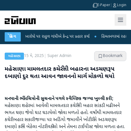
E-Paper
|
Login
ા આરોપો પર રાહુલ ગાંધીએ કેન્દ્ર પર પ્રહાર કર્યા
બ્રેકિંગ
●
હિંમતનગરમાં રહસ્યમય વાયરસ કે
15 મે, 2025
|
Super Admin
Bookmark
મહેસાણા
મહેસાણા મામલતદાર કચેરીની બહારના અડચણરૂપ
દબાણો દુર થતા આવન જાવનનો માર્ગ મોકળો થયો
મનપાની ભીંતચિત્રોની સુચનાને પગલે સ્વૈચ્છિક જગ્યા ખુલ્લી કરી;
મહેસાણા શહેરમાં આવેલી મામલતદાર કચેરીની બહાર સાંકડી મઢી અને
ભગત ઘણા જેવો ઘાટ ઘડાયેલો જોવા મળતો હતો. વર્ષોથી મામલતદાર
કચેરી બહાર સકારી જગ્યા પર અડિંગો જમાવીને ખોટી રીતે અડચણરૂપ
દબાણો કરીને બેઠેલા નોટરી વકીલો અને તેમના ટાઈપીસ્ટ જોવા મળતા હતા.