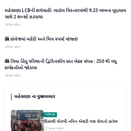
મહેસાણા LCBની કાર્યવાહી: લાડોલ વિસ્તારમાંથી 9.23 લાખના મુદ્દામાલ
મહેસાણા
સાથે 2 શખ્સો ઝડપાયા
2 દિવસ પહેલા
ઊંઝા કોલેજમાં મહેંદી અને ચિત્ર સ્પર્ધા યોજાઇ
મહેસાણા
2 દિવસ પહેલા
ઊંઝા વિશ્વ હિંદુ પરિષદની દ્વિદિવસીય પ્રાંત બેઠક સંપન્ન : 250 થી વધુ
મહેસાણા
કાર્યકર્તાઓ જોડાયા
4 દિવસ પહેલા
મહેસાણા
ના વધુ સમાચાર
મહેસાણા
ઊંઝાથી મોરબી નવિન એસટી બસ સેવાનો પ્રારંભ
22 કલાક પહેલા