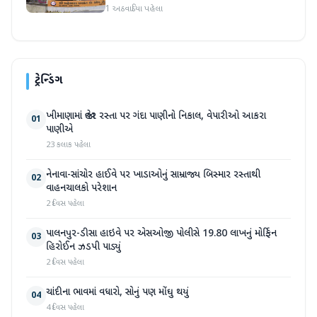
1 અઠવાડિયા પહેલા
ટ્રેન્ડિંગ
ખીમાણામાં જાહેર રસ્તા પર ગંદા પાણીનો નિકાલ, વેપારીઓ આકરા
01
પાણીએ
23 કલાક પહેલા
નેનાવા-સાંચોર હાઈવે પર ખાડાઓનું સામ્રાજ્ય બિસ્માર રસ્તાથી
02
વાહનચાલકો પરેશાન
2 દિવસ પહેલા
પાલનપુર-ડીસા હાઇવે પર એસઓજી પોલીસે 19.80 લાખનું મોર્ફિન
03
હિરોઈન ઝડપી પાડ્યું
2 દિવસ પહેલા
ચાંદીના ભાવમાં વધારો, સોનું પણ મોંઘુ થયું
04
4 દિવસ પહેલા