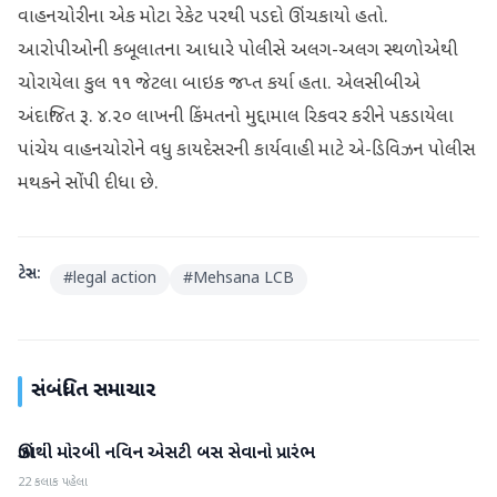
વાહનચોરીના એક મોટા રેકેટ પરથી પડદો ઊંચકાયો હતો.
આરોપીઓની કબૂલાતના આધારે પોલીસે અલગ-અલગ સ્થળોએથી
ચોરાયેલા કુલ ૧૧ જેટલા બાઇક જપ્ત કર્યા હતા. એલસીબીએ
અંદાજિત રૂ. ૪.૨૦ લાખની કિંમતનો મુદ્દામાલ રિકવર કરીને પકડાયેલા
પાંચેય વાહનચોરોને વધુ કાયદેસરની કાર્યવાહી માટે એ-ડિવિઝન પોલીસ
મથકને સોંપી દીધા છે.
ટેગ્સ:
#
legal action
#
Mehsana LCB
સંબંધિત સમાચાર
ઊંઝાથી મોરબી નવિન એસટી બસ સેવાનો પ્રારંભ
મહેસાણા
22 કલાક પહેલા