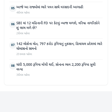
આજે આ રાજ્યોમાં ભારે પવન સાથે વરસાદની આગાહી
05
4 દિવસ પહેલા
SBI માં 12 મહિનાની FD પર કેટલું વ્યાજ મળશે, વરિષ્ઠ નાગરિકોને
06
શું લાભ મળે છે?
2 દિવસ પહેલા
142 લોકોના મોત, 797 કરોડ રૂપિયાનું નુકસાન, હિમાચલ પ્રદેશમાં ભારે
07
ચોમાસાનો સામનો
23 કલાક પહેલા
ચાંદી 5,000 રૂપિયા મોંઘી થઈ, સોનાના ભાવ 2,200 રૂપિયા સુધી
08
વધ્યા
3 દિવસ પહેલા