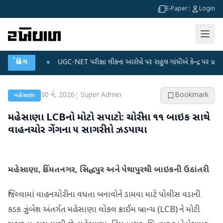
E-Paper
|
Login
 પ્લાન
બ્રેકિંગ
●
UGC-NET પરીક્ષા લીકના આરોપો પર રાહુલ ગાંધીએ કેન્દ્ર પર પ્રહાર કર્યા
30 મે, 2026
|
Super Admin
Bookmark
મહેસાણા
મહેસાણા LCBનો મોટો સપાટો: ચોરીના ૧૧ બાઇક સાથે
વાહનચોર ગેંગના ૫ સાગરીતો ઝડપાયા
મહેસાણા, હિંમતનગર, સિદ્ધપુર અને પેથાપુરથી બાઇકની ઉઠાંતરી
જિલ્લામાં વાહનચોરીના વધતા બનાવોને ડામવા માટે પોલીસ વડાની
કડક ઝુંબેશ અંતર્ગત મહેસાણા લોકલ ક્રાઈમ બ્રાન્ચ (LCB) ને મોટી