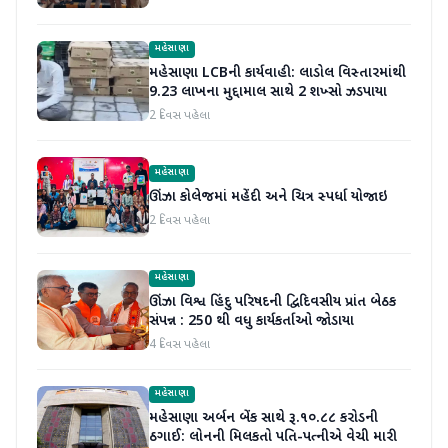
મહેસાણા
મહેસાણા LCBની કાર્યવાહી: લાડોલ વિસ્તારમાંથી
9.23 લાખના મુદ્દામાલ સાથે 2 શખ્સો ઝડપાયા
2 દિવસ પહેલા
મહેસાણા
ઊંઝા કોલેજમાં મહેંદી અને ચિત્ર સ્પર્ધા યોજાઇ
2 દિવસ પહેલા
મહેસાણા
ઊંઝા વિશ્વ હિંદુ પરિષદની દ્વિદિવસીય પ્રાંત બેઠક
સંપન્ન : 250 થી વધુ કાર્યકર્તાઓ જોડાયા
4 દિવસ પહેલા
મહેસાણા
મહેસાણા અર્બન બેંક સાથે રૂ.૧૦.૮૮ કરોડની
ઠગાઈ: લોનની મિલકતો પતિ-પત્નીએ વેચી મારી