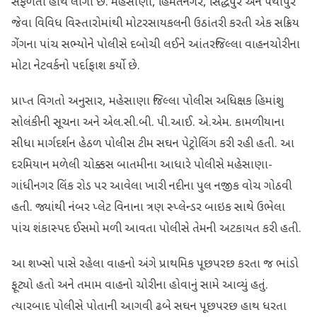
સફળતા હાથ લાગી છે. મહેસાણા, હિંમતનગર, સિદ્ધપુર અને પેથાપુર
જેવા વિવિધ વિસ્તારોમાંથી મોટરસાયકલની ઉઠાંતરી કરતી એક સક્રિય
ગેંગના પાંચ સભ્યોને પોલીસે દબોચી લઈને આંતરજિલ્લા વાહનચોરીના
મોટા નેટવર્કનો પર્દાફાશ કર્યો છે.
પ્રાપ્ત વિગતો અનુસાર, મહેસાણા જિલ્લા પોલીસ અધિક્ષક હિમાંશુ
સોલંકીની સૂચના અને એલ.સી.બી. પી.આઈ. એ.એમ. કામળીયાના
સીધા માર્ગદર્શન હેઠળ પોલીસ ટીમ સઘન પેટ્રોલિંગ કરી રહી હતી. આ
દરમિયાન મળેલી ચોક્કસ બાતમીના આધારે પોલીસે મહેસાણા-
ગાંધીનગર લિંક રોડ પર આવેલા ખારી નદીના પુલ નજીક વોચ ગોઠવી
હતી. જ્યાંથી નંબર પ્લેટ વિનાના ત્રણ સ્પ્લેન્ડર બાઇક સાથે ઉભેલા
પાંચ શંકાસ્પદ ઈસમો મળી આવતા પોલીસે તેમની અટકાયત કરી હતી.
આ શખ્સો પાસે રહેલા વાહનો અંગે પ્રાથમિક પૂછપરછ કરતા જ ભાંડો
ફૂટ્યો હતો અને તમામ વાહનો ચોરીના હોવાનું સામે આવ્યું હતું.
ત્યારબાદ પોલીસે પોતાની આગવી ઢબે સઘન પૂછપરછ હાથ ધરતા