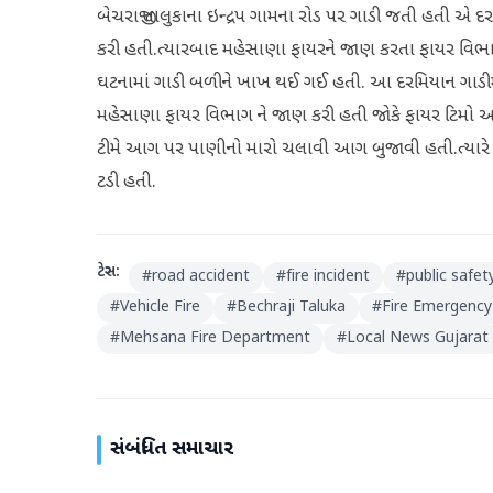
બેચરાજી તાલુકાના ઇન્દ્રપ ગામના રોડ પર ગાડી જતી હતી એ 
કરી હતી.ત્યારબાદ મહેસાણા ફાયરને જાણ કરતા ફાયર વિભા
ઘટનામાં ગાડી બળીને ખાખ થઈ ગઈ હતી. આ દરમિયાન ગાડીમાં 
મહેસાણા ફાયર વિભાગ ને જાણ કરી હતી જોકે ફાયર ટિમો આ
ટીમે આગ પર પાણીનો મારો ચલાવી આગ બુજાવી હતી.ત્યારે
ટડી હતી.
ટેગ્સ:
#
road accident
#
fire incident
#
public safet
#
Vehicle Fire
#
Bechraji Taluka
#
Fire Emergency
#
Mehsana Fire Department
#
Local News Gujarat
સંબંધિત સમાચાર