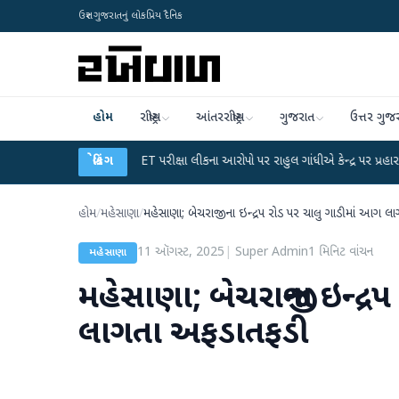
ઉત્તર ગુજરાતનું લોકપ્રિય દૈનિક
હોમ
રાષ્ટ્રીય
આંતરરાષ્ટ્રીય
ગુજરાત
ઉત્તર ગુજ
●
UGC-NET પરીક્ષા લીકના આરોપો પર રાહુલ ગાંધીએ કેન્દ્ર પર પ્રહાર કર્યા
બ્રેકિંગ
●
હિં
હોમ
/
મહેસાણા
/
મહેસાણા; બેચરાજીના ઇન્દ્રપ રોડ પર ચાલુ ગાડીમાં આગ 
11 ઑગસ્ટ, 2025
|
Super Admin
1
મિનિટ વાંચન
મહેસાણા
મહેસાણા; બેચરાજીના ઇન્દ્
લાગતા અફડાતફડી