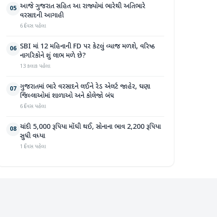
આજે ગુજરાત સહિત આ રાજ્યોમાં ભારેથી અતિભારે
05
વરસાદની આગાહી
6 દિવસ પહેલા
SBI માં 12 મહિનાની FD પર કેટલું વ્યાજ મળશે, વરિષ્ઠ
06
નાગરિકોને શું લાભ મળે છે?
13 કલાક પહેલા
ગુજરાતમાં ભારે વરસાદને લઈને રેડ એલર્ટ જાહેર, ઘણા
07
જિલ્લાઓમાં શાળાઓ અને કોલેજો બંધ
6 દિવસ પહેલા
ચાંદી 5,000 રૂપિયા મોંઘી થઈ, સોનાના ભાવ 2,200 રૂપિયા
08
સુધી વધ્યા
1 દિવસ પહેલા