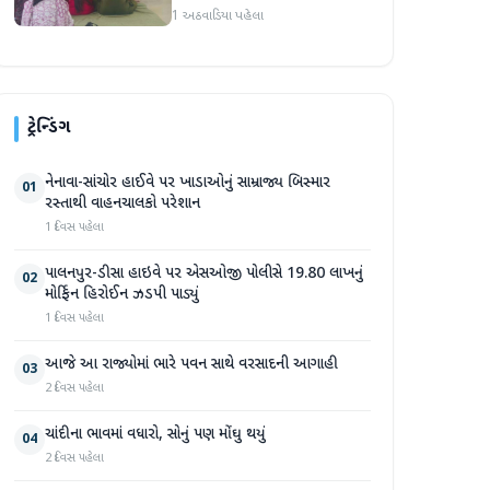
સભ્યો માટે ક્ષમતાવર્ધન તાલીમ
1 અઠવાડિયા પહેલા
યોજાઈ
ટ્રેન્ડિંગ
નેનાવા-સાંચોર હાઈવે પર ખાડાઓનું સામ્રાજ્ય બિસ્માર
01
રસ્તાથી વાહનચાલકો પરેશાન
1 દિવસ પહેલા
પાલનપુર-ડીસા હાઇવે પર એસઓજી પોલીસે 19.80 લાખનું
02
મોર્ફિન હિરોઈન ઝડપી પાડ્યું
1 દિવસ પહેલા
આજે આ રાજ્યોમાં ભારે પવન સાથે વરસાદની આગાહી
03
2 દિવસ પહેલા
ચાંદીના ભાવમાં વધારો, સોનું પણ મોંઘુ થયું
04
2 દિવસ પહેલા