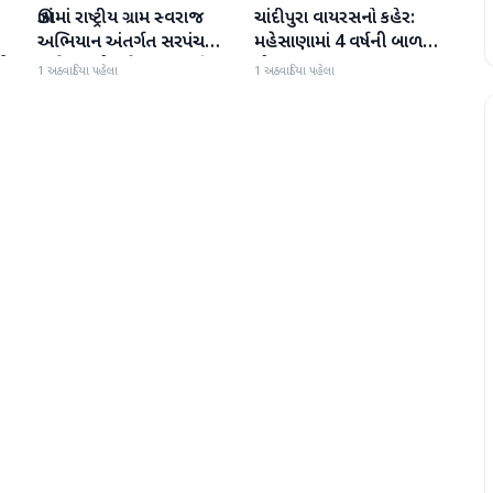
ઊંઝામાં રાષ્ટ્રીય ગ્રામ સ્વરાજ
ચાંદીપુરા વાયરસનો કહેર:
મહેસાણા
મહેસાણા
અભિયાન અંતર્ગત સરપંચ
મહેસાણામાં 4 વર્ષની બાળકીનું
ીએ
અને સભ્યો માટે ક્ષમતાવર્ધન
મોત
1 અઠવાડિયા પહેલા
1 અઠવાડિયા પહેલા
તાલીમ યોજાઈ