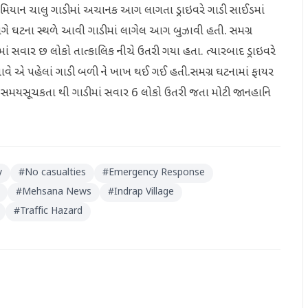
દરમિયાન ચાલુ ગાડીમાં અચાનક આગ લાગતા ડ્રાઇવરે ગાડી સાઈડમાં
ગે ઘટના સ્થળે આવી ગાડીમાં લાગેલ આગ બુઝાવી હતી. સમગ્ર
સવાર છ લોકો તાત્કાલિક નીચે ઉતરી ગયા હતા. ત્યારબાદ ડ્રાઇવરે
વે એ પહેલાં ગાડી બળી ને ખાખ થઈ ગઈ હતી.સમગ્ર ઘટનામાં ફાયર
 સમયસૂચકતા થી ગાડીમાં સવાર 6 લોકો ઉતરી જતા મોટી જાનહાનિ
y
#
No casualties
#
Emergency Response
#
Mehsana News
#
Indrap Village
#
Traffic Hazard