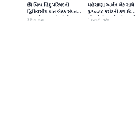
ઊંઝા વિશ્વ હિંદુ પરિષદની
મહેસાણા અર્બન બેંક સાથે
મહેસાણા
મહેસાણા
દ્વિદિવસીય પ્રાંત બેઠક સંપન્ન :
રૂ.૧૦.૮૮ કરોડની ઠગાઈ:
250 થી વધુ કાર્યકર્તાઓ
લોનની મિલકતો પતિ-પત્ન
3 દિવસ પહેલા
1 અઠવાડિયા પહેલા
જોડાયા
વેચી મારી