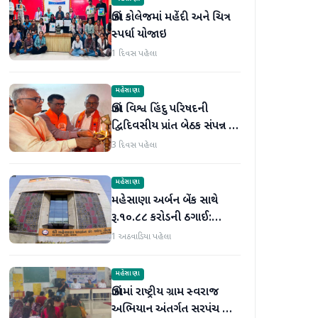
ઊંઝા કોલેજમાં મહેંદી અને ચિત્ર
સ્પર્ધા યોજાઇ
1 દિવસ પહેલા
મહેસાણા
ઊંઝા વિશ્વ હિંદુ પરિષદની
દ્વિદિવસીય પ્રાંત બેઠક સંપન્ન :
250 થી વધુ કાર્યકર્તાઓ
3 દિવસ પહેલા
જોડાયા
મહેસાણા
મહેસાણા અર્બન બેંક સાથે
રૂ.૧૦.૮૮ કરોડની ઠગાઈ:
લોનની મિલકતો પતિ-પત્નીએ
1 અઠવાડિયા પહેલા
વેચી મારી
મહેસાણા
ઊંઝામાં રાષ્ટ્રીય ગ્રામ સ્વરાજ
અભિયાન અંતર્ગત સરપંચ અને