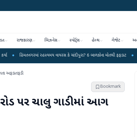
રાત
રાજકારણ
બિઝનેસ
સ્પોર્ટ્સ
હેલ્થ
ગેજેટ
અન
મતનગરમાં રહસ્યમય વાયરસ કે ચાંદીપુરા? 6 બાળકોના મોતથી ફફડાટ
●
હવામાન વિભાગે
લાગતા અફડાતફડી
Bookmark
રપ રોડ પર ચાલુ ગાડીમાં આગ