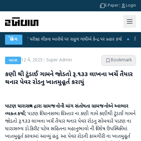
E-Paper
|
Login
-NET પરીક્ષા લીકના આરોપો પર રાહુલ ગાંધીએ કેન્દ્ર પર પ્રહાર કર્યા
બ્રેકિંગ
●
હિંમતનગરમાં
12 મે, 2025
|
Super Admin
Bookmark
પાટણ
કણી થી ટુંડાઈ ગામને જોડતો રૂ.૧૩૩ લાખના ખર્ચે તૈયાર
થનાર પેવર રોડનુ ખાતમુહૂર્ત કરાયું
પાટણ ધારાસભ્ય દ્રારા ગ્રામજનોની માંગ સંતોષતા ગ્રામજનોએ આભાર
વ્યક્ત કર્યો;
પાટણ વિધાનસભા વિસ્તાર ના કણી ગામે કણીથી ટુંડાઈ ગામને
જોડતો રૂ.૧૩૩ લાખના ખર્ચે તૈયાર થનાર પેવર રોડનુ સોમવારે પાટણ ના
ધારાસભ્ય ડો.કિરીટ પટેલ સહિતના મહાનુભાવો ની વિશેષ ઉપસ્થિતિમાં
ખાતમુહૂર્ત કરવામાં આવ્યું હતું. આ પેવર રોડની કામગીરી ના ખાતમુહૂર્ત