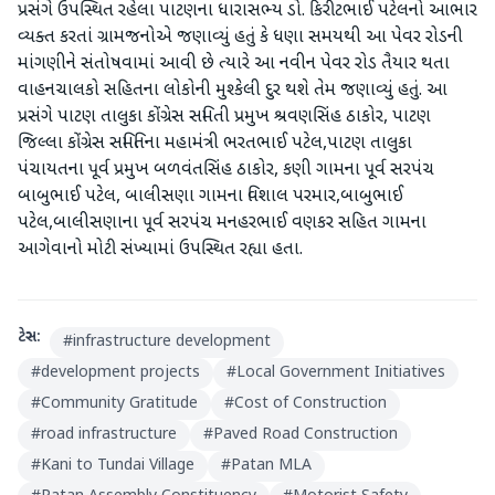
પ્રસંગે ઉપસ્થિત રહેલા પાટણના ધારાસભ્ય ડો. કિરીટભાઈ પટેલનો આભાર
વ્યક્ત કરતાં ગ્રામજનોએ જણાવ્યું હતું કે ધણા સમયથી આ પેવર રોડની
માંગણીને સંતોષવામાં આવી છે ત્યારે આ નવીન પેવર રોડ તૈયાર થતા
વાહનચાલકો સહિતના લોકોની મુશ્કેલી દુર થશે તેમ જણાવ્યું હતું. આ
પ્રસંગે પાટણ તાલુકા કોંગ્રેસ સમિતી પ્રમુખ શ્રવણસિંહ ઠાકોર, પાટણ
જિલ્લા કોંગ્રેસ સમિતિના મહામંત્રી ભરતભાઈ પટેલ,પાટણ તાલુકા
પંચાયતના પૂર્વ પ્રમુખ બળવંતસિંહ ઠાકોર, કણી ગામના પૂર્વ સરપંચ
બાબુભાઈ પટેલ, બાલીસણા ગામના વિશાલ પરમાર,બાબુભાઈ
પટેલ,બાલીસણાના પૂર્વ સરપંચ મનહરભાઈ વણકર સહિત ગામના
આગેવાનો મોટી સંખ્યામાં ઉપસ્થિત રહ્યા હતા.
ટેગ્સ:
#
infrastructure development
#
development projects
#
Local Government Initiatives
#
Community Gratitude
#
Cost of Construction
#
road infrastructure
#
Paved Road Construction
#
Kani to Tundai Village
#
Patan MLA