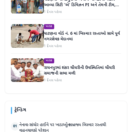
આવ્યા સિટી 'એ' ડિવિઝન PI અને તેમની ટીમ,
માનવતા મહેકી
1 દિવસ પહેલા
પાટણ
પાટણના વોર્ડ નં. 6 માં બિસ્માર રસ્તાઓ સામે પૂર્વ
નગરસેવક મેદાનમાં
1 દિવસ પહેલા
પાટણ
રાધનપુરમાં શંકર ચૌધરીની ઉપસ્થિતિમાં ચૌધરી
સમાજની સભા મળી
1 દિવસ પહેલા
ટ્રેન્ડિંગ
નેનાવા-સાંચોર હાઈવે પર ખાડાઓનું સામ્રાજ્ય બિસ્માર રસ્તાથી
01
વાહનચાલકો પરેશાન