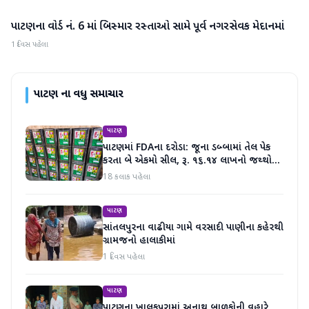
પાટણના વોર્ડ નં. 6 માં બિસ્માર રસ્તાઓ સામે પૂર્વ નગરસેવક મેદાનમાં
પાટણ
1 દિવસ પહેલા
પાટણ
ના વધુ સમાચાર
પાટણ
પાટણમાં FDAના દરોડા: જૂના ડબ્બામાં તેલ પેક
કરતા બે એકમો સીલ, રૂ. ૧૬.૧૪ લાખનો જથ્થો
જપ્ત
18 કલાક પહેલા
પાટણ
સાંતલપુરના વાઢીયા ગામે વરસાદી પાણીના કહેરથી
ગ્રામજનો હાલાકીમાં
1 દિવસ પહેલા
પાટણ
પાટણના ખાલકપુરામાં અનાથ બાળકોની વહારે