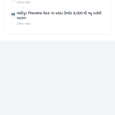
6 દિવસ પહેલા
બાંકીપુર વિધાનસભા બેઠક પર પ્રશાંત કિશોર 8,000 થી વધુ મતોથી
08
આગળ
3 દિવસ પહેલા