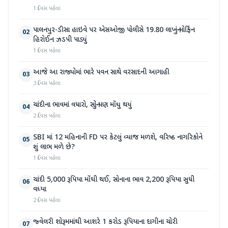
1 દિવસ પહેલા
પાલનપુર-ડીસા હાઇવે પર એસઓજી પોલીસે 19.80 લાખનું મોર્ફિન
02
હિરોઈન ઝડપી પાડ્યું
1 દિવસ પહેલા
આજે આ રાજ્યોમાં ભારે પવન સાથે વરસાદની આગાહી
03
3 દિવસ પહેલા
ચાંદીના ભાવમાં વધારો, સોનું પણ મોંઘુ થયું
04
2 દિવસ પહેલા
SBI માં 12 મહિનાની FD પર કેટલું વ્યાજ મળશે, વરિષ્ઠ નાગરિકોને
05
શું લાભ મળે છે?
1 દિવસ પહેલા
ચાંદી 5,000 રૂપિયા મોંઘી થઈ, સોનાના ભાવ 2,200 રૂપિયા સુધી
06
વધ્યા
2 દિવસ પહેલા
જ્વેલરી શોરૂમમાંથી આશરે 1 કરોડ રૂપિયાના દાગીના ચોરી
07