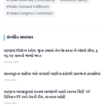
#
Patan Assembly Constituency
#
Motorist Safety
#
Public Demand Fulfillment
#
Taluka Congress Committee
સંબંધિત સમાચાર
પાટણમાં FDAના દરોડા: જૂના ડબ્બામાં તેલ પેક કરતા બે એકમો સીલ, રૂ.
પાટણ
૧૬.૧૪ લાખનો જથ્થો જપ્ત
18 કલાક પહેલા
સાંતલપુરના વાઢીયા ગામે વરસાદી પાણીના કહેરથી ગ્રામજનો હાલાકીમાં
પાટણ
1 દિવસ પહેલા
પાટણના ખાલકપુરામાં અનાથ બાળકોની વહારે આવ્યા સિટી 'એ'
પાટણ
ડિવિઝન PI અને તેમની ટીમ, માનવતા મહેકી
1 દિવસ પહેલા