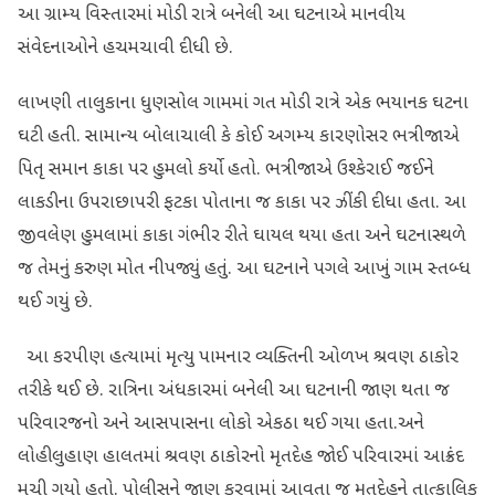
આ ગ્રામ્ય વિસ્તારમાં મોડી રાત્રે બનેલી આ ઘટનાએ માનવીય
સંવેદનાઓને હચમચાવી દીધી છે.
લાખણી તાલુકાના ધુણસોલ ગામમાં ગત મોડી રાત્રે એક ભયાનક ઘટના
ઘટી હતી. સામાન્ય બોલાચાલી કે કોઈ અગમ્ય કારણોસર ભત્રીજાએ
પિતૃ સમાન કાકા પર હુમલો કર્યો હતો. ભત્રીજાએ ઉશ્કેરાઈ જઈને
લાકડીના ઉપરાછાપરી ફટકા પોતાના જ કાકા પર ઝીંકી દીધા હતા. આ
જીવલેણ હુમલામાં કાકા ગંભીર રીતે ઘાયલ થયા હતા અને ઘટનાસ્થળે
જ તેમનું કરુણ મોત નીપજ્યું હતું. આ ઘટનાને પગલે આખું ગામ સ્તબ્ધ
થઈ ગયું છે.
આ કરપીણ હત્યામાં મૃત્યુ પામનાર વ્યક્તિની ઓળખ શ્રવણ ઠાકોર
તરીકે થઈ છે. રાત્રિના અંધકારમાં બનેલી આ ઘટનાની જાણ થતા જ
પરિવારજનો અને આસપાસના લોકો એકઠા થઈ ગયા હતા.અને
લોહીલુહાણ હાલતમાં શ્રવણ ઠાકોરનો મૃતદેહ જોઈ પરિવારમાં આક્રંદ
મચી ગયો હતો. પોલીસને જાણ કરવામાં આવતા જ મૃતદેહને તાત્કાલિક