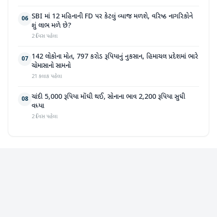
SBI માં 12 મહિનાની FD પર કેટલું વ્યાજ મળશે, વરિષ્ઠ નાગરિકોને
06
શું લાભ મળે છે?
2 દિવસ પહેલા
142 લોકોના મોત, 797 કરોડ રૂપિયાનું નુકસાન, હિમાચલ પ્રદેશમાં ભારે
07
ચોમાસાનો સામનો
21 કલાક પહેલા
ચાંદી 5,000 રૂપિયા મોંઘી થઈ, સોનાના ભાવ 2,200 રૂપિયા સુધી
08
વધ્યા
2 દિવસ પહેલા