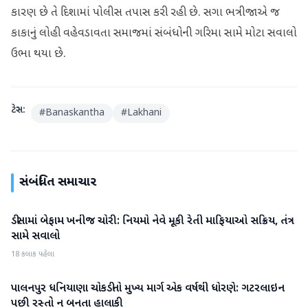
કારણ છે તે દિશામાં પોલીસ તપાસ કરી રહી છે. સગા ભત્રીજાએ જ
કાકાનું લોહી વહેવડાવતા સમાજમાં સંબંધોની ગરિમા સામે મોટા સવાલો
ઉભા થયા છે.
ટેગ્સ:
#
Banaskantha
#
Lakhani
સંબંધિત સમાચાર
ડીસામાં બેફામ ખનીજ ચોરી: નિયમો નેવે મૂકી રેતી માફિયાઓ સક્રિય, તંત્ર
બનાસકાંઠા
સામે સવાલો
18 કલાક પહેલા
પાલનપુર ધનિયાણા ચોકડીનો મુખ્ય માર્ગ એક વર્ષથી ધોરણે: ગટરલાઇન
બનાસકાંઠા
પછી રસ્તો ન બનતા હાલાકી