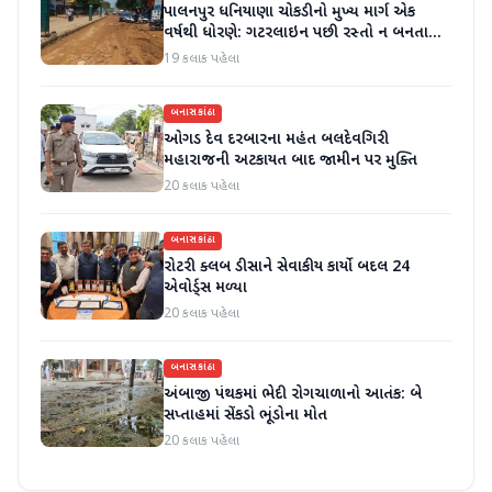
પાલનપુર ધનિયાણા ચોકડીનો મુખ્ય માર્ગ એક
વર્ષથી ધોરણે: ગટરલાઇન પછી રસ્તો ન બનતા
હાલાકી
19 કલાક પહેલા
બનાસકાંઠા
ઓગડ દેવ દરબારના મહંત બલદેવગિરી
મહારાજની અટકાયત બાદ જામીન પર મુક્તિ
20 કલાક પહેલા
બનાસકાંઠા
રોટરી ક્લબ ડીસાને સેવાકીય કાર્યો બદલ 24
એવોર્ડ્સ મળ્યા
20 કલાક પહેલા
બનાસકાંઠા
અંબાજી પંથકમાં ભેદી રોગચાળાનો આતંક: બે
સપ્તાહમાં સેંકડો ભૂંડોના મોત
20 કલાક પહેલા