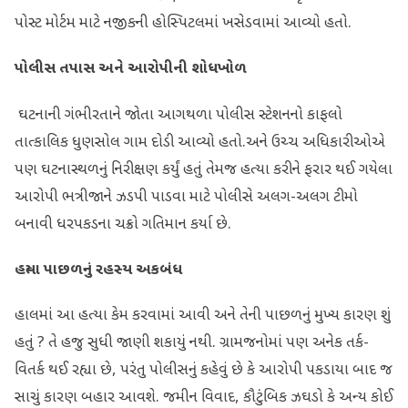
પોસ્ટ મોર્ટમ માટે નજીકની હોસ્પિટલમાં ખસેડવામાં આવ્યો હતો.
પોલીસ તપાસ અને આરોપીની શોધખોળ
ઘટનાની ગંભીરતાને જોતા આગથળા પોલીસ સ્ટેશનનો કાફલો
તાત્કાલિક ધુણસોલ ગામ દોડી આવ્યો હતો.અને ઉચ્ચ અધિકારીઓએ
પણ ઘટનાસ્થળનું નિરીક્ષણ કર્યું હતું તેમજ હત્યા કરીને ફરાર થઈ ગયેલા
આરોપી ભત્રીજાને ઝડપી પાડવા માટે પોલીસે અલગ-અલગ ટીમો
બનાવી ધરપકડના ચક્રો ગતિમાન કર્યા છે.
હત્યા પાછળનું રહસ્ય અકબંધ
હાલમાં આ હત્યા કેમ કરવામાં આવી અને તેની પાછળનું મુખ્ય કારણ શું
હતું ? તે હજુ સુધી જાણી શકાયું નથી. ગ્રામજનોમાં પણ અનેક તર્ક-
વિતર્ક થઈ રહ્યા છે, પરંતુ પોલીસનું કહેવું છે કે આરોપી પકડાયા બાદ જ
સાચું કારણ બહાર આવશે. જમીન વિવાદ, કૌટુંબિક ઝઘડો કે અન્ય કોઈ