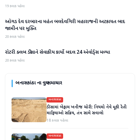
19 કલાક પહેલા
ઓગડ દેવ દરબારના મહંત બલદેવગિરી મહારાજની અટકાયત બાદ
બનાસકાંઠા
જામીન પર મુક્તિ
20 કલાક પહેલા
રોટરી ક્લબ ડીસાને સેવાકીય કાર્યો બદલ 24 એવોર્ડ્સ મળ્યા
બનાસકાંઠા
20 કલાક પહેલા
બનાસકાંઠા
ના વધુ સમાચાર
બનાસકાંઠા
ડીસામાં બેફામ ખનીજ ચોરી: નિયમો નેવે મૂકી રેતી
માફિયાઓ સક્રિય, તંત્ર સામે સવાલો
18 કલાક પહેલા
બનાસકાંઠા