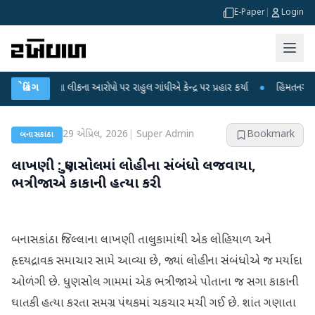
E-Paper
|
Login
ક્ષા લીકના આરોપો પર રાહુલ ગાંધીએ કેન્દ્ર પર પ્રહાર કર્યા
બ્રેકિંગ
●
હિંમતનગરમાં રહસ્યમય
29 એપ્રિલ, 2026
|
Super Admin
Bookmark
બનાસકાંઠા
લાખણી : ધુણસોલમાં લોહીના સંબંધો લજવાયા,
ભત્રીજાએ કાકાની હત્યા કરી
બનાસકાંઠા જિલ્લાના લાખણી તાલુકામાંથી એક લોહિયાળ અને
હૃદયદ્રાવક સમાચાર સામે આવ્યા છે, જ્યાં લોહીના સંબંધોએ જ મર્યાદા
ઓળંગી છે. ધુણસોલ ગામમાં એક ભત્રીજાએ પોતાના જ સગા કાકાની
ઘાતકી હત્યા કરતા સમગ્ર પંથકમાં ચકચાર મચી ગઈ છે. શાંત ગણાતા