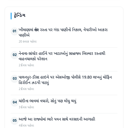
ટ્રેન્ડિંગ
ખીમાણામાં જાહેર રસ્તા પર ગંદા પાણીનો નિકાલ, વેપારીઓ આકરા
01
પાણીએ
20 કલાક પહેલા
નેનાવા-સાંચોર હાઈવે પર ખાડાઓનું સામ્રાજ્ય બિસ્માર રસ્તાથી
02
વાહનચાલકો પરેશાન
2 દિવસ પહેલા
પાલનપુર-ડીસા હાઇવે પર એસઓજી પોલીસે 19.80 લાખનું મોર્ફિન
03
હિરોઈન ઝડપી પાડ્યું
2 દિવસ પહેલા
ચાંદીના ભાવમાં વધારો, સોનું પણ મોંઘુ થયું
04
3 દિવસ પહેલા
આજે આ રાજ્યોમાં ભારે પવન સાથે વરસાદની આગાહી
05
4 દિવસ પહેલા