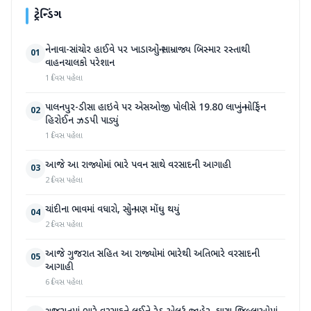
ટ્રેન્ડિંગ
નેનાવા-સાંચોર હાઈવે પર ખાડાઓનું સામ્રાજ્ય બિસ્માર રસ્તાથી
01
વાહનચાલકો પરેશાન
1 દિવસ પહેલા
પાલનપુર-ડીસા હાઇવે પર એસઓજી પોલીસે 19.80 લાખનું મોર્ફિન
02
હિરોઈન ઝડપી પાડ્યું
1 દિવસ પહેલા
આજે આ રાજ્યોમાં ભારે પવન સાથે વરસાદની આગાહી
03
2 દિવસ પહેલા
ચાંદીના ભાવમાં વધારો, સોનું પણ મોંઘુ થયું
04
2 દિવસ પહેલા
આજે ગુજરાત સહિત આ રાજ્યોમાં ભારેથી અતિભારે વરસાદની
05
આગાહી
6 દિવસ પહેલા