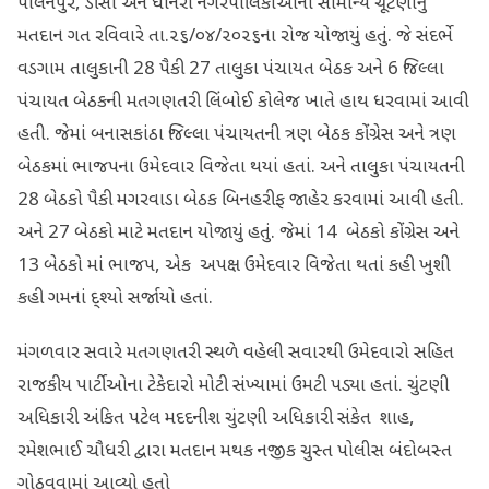
પાલનપુર, ડીસા અને ધાનેરા નગરપાલિકાઓની સામાન્ય ચૂંટણીનું
મતદાન ગત રવિવારે તા.૨૬/૦૪/૨૦૨૬ના રોજ યોજાયું હતું. જે સંદર્ભે
વડગામ તાલુકાની 28 પૈકી 27 તાલુકા પંચાયત બેઠક અને 6 જિલ્લા
પંચાયત બેઠકની મતગણતરી લિંબોઈ કોલેજ ખાતે હાથ ધરવામાં આવી
હતી. જેમાં બનાસકાંઠા જિલ્લા પંચાયતની ત્રણ બેઠક કોંગ્રેસ અને ત્રણ
બેઠકમાં ભાજપના ઉમેદવાર વિજેતા થયાં હતાં. અને તાલુકા પંચાયતની
28 બેઠકો પૈકી મગરવાડા બેઠક બિનહરીફ જાહેર કરવામાં આવી હતી.
અને 27 બેઠકો માટે મતદાન યોજાયું હતું. જેમાં 14 બેઠકો કોંગ્રેસ અને
13 બેઠકો માં ભાજપ, એક અપક્ષ ઉમેદવાર વિજેતા થતાં કહી ખુશી
કહી ગમનાં દ્શ્યો સર્જાયો હતાં.
મંગળવાર સવારે મતગણતરી સ્થળે વહેલી સવારથી ઉમેદવારો સહિત
રાજકીય પાર્ટીઓના ટેકેદારો મોટી સંખ્યામાં ઉમટી પડ્યા હતાં. ચુંટણી
અધિકારી અંકિત પટેલ મદદનીશ ચુંટણી અધિકારી સંકેત શાહ,
રમેશભાઈ ચૌધરી દ્વારા મતદાન મથક નજીક ચુસ્ત પોલીસ બંદોબસ્ત
ગોઠવવામાં આવ્યો હતો