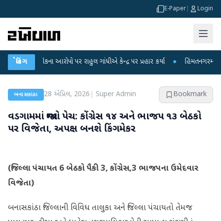
E-Paper
|
Login
ષા લીકના આરોપો પર રાહુલ ગાંધીએ કેન્દ્ર પર પ્રહાર કર્યા
બ્રેકિંગ
●
હિંમતનગરમાં રહસ્યમય 
28 એપ્રિલ, 2026
|
Super Admin
Bookmark
બનાસકાંઠા
વડગામમાં જામ્યો પેચ: કોંગ્રેસ ૧૪ અને ભાજપ ૧૩ બેઠકો
પર વિજેતા, અપક્ષ બનશે કિંગમેકર
(જિલ્લા પંચાયત 6 બેઠકો પૈકી 3, કોંગ્રેસ,3 ભાજપના ઉમેદવાર
વિજેતા)
બનાસકાંઠા જિલ્લાની વિવિધ તાલુકા અને જિલ્લા પંચાયતો તેમજ