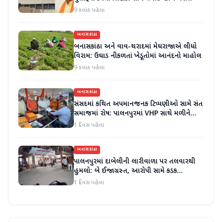
9 કલાક પહેલા
બનાસકાંઠા
બનાસકાંઠા અને વાવ-થરાદમાં મેઘરાજાએ લીધો
વિરામ: ઉઘાડ નીકળતાં ખેડૂતોમાં આનંદનો માહોલ
9 કલાક પહેલા
બનાસકાંઠા
સંસદમાં કથિત અપમાનજનક ટિપ્પણીઓ સામે સંત
સમાજમાં રોષ: પાલનપુરમાં VHP સાથે મળીને
અધિક કલેક્ટરને આવેદનપત્ર આપ્યું
1 દિવસ પહેલા
બનાસકાંઠા
પાલનપુરમાં દાબેલીની લારીવાળા પર તલવારથી
હુમલો: બે ઈજાગ્રસ્ત, આરોપી સામે કડક
કાર્યવાહીની માંગ
1 દિવસ પહેલા