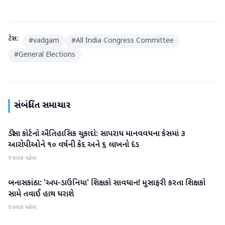
ટેગ્સ:
#
vadgam
#
All India Congress Committee
#
General Elections
સંબંધિત સમાચાર
ડીસા કોર્ટનો ઐતિહાસિક ચુકાદો: સાપરાધ માનવવધના કેસમાં ૩
બનાસકાંઠા
આરોપીઓને ૧૦ વર્ષની કેદ અને ૬ લાખનો દંડ
9 કલાક પહેલા
બનાસકાંઠા: 'અપ-ડાઉનિયા' શિક્ષકો સાવધાન! મુસાફરી કરતા શિક્ષકો
બનાસકાંઠા
સામે તવાઈ હાથ ધરાશે
9 કલાક પહેલા