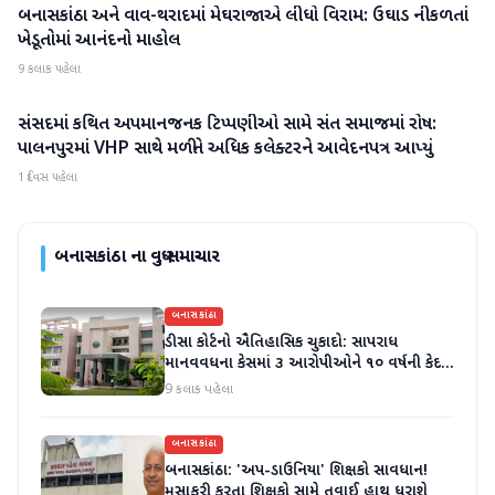
બનાસકાંઠા અને વાવ-થરાદમાં મેઘરાજાએ લીધો વિરામ: ઉઘાડ નીકળતાં
બનાસકાંઠા
ખેડૂતોમાં આનંદનો માહોલ
9 કલાક પહેલા
સંસદમાં કથિત અપમાનજનક ટિપ્પણીઓ સામે સંત સમાજમાં રોષ:
બનાસકાંઠા
પાલનપુરમાં VHP સાથે મળીને અધિક કલેક્ટરને આવેદનપત્ર આપ્યું
1 દિવસ પહેલા
બનાસકાંઠા
ના વધુ સમાચાર
બનાસકાંઠા
ડીસા કોર્ટનો ઐતિહાસિક ચુકાદો: સાપરાધ
માનવવધના કેસમાં ૩ આરોપીઓને ૧૦ વર્ષની કેદ
અને ૬ લાખનો દંડ
9 કલાક પહેલા
બનાસકાંઠા
બનાસકાંઠા: 'અપ-ડાઉનિયા' શિક્ષકો સાવધાન!
મુસાફરી કરતા શિક્ષકો સામે તવાઈ હાથ ધરાશે