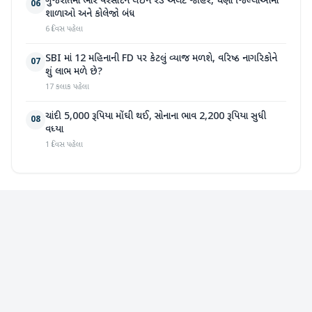
ગુજરાતમાં ભારે વરસાદને લઈને રેડ એલર્ટ જાહેર, ઘણા જિલ્લાઓમાં
06
શાળાઓ અને કોલેજો બંધ
6 દિવસ પહેલા
SBI માં 12 મહિનાની FD પર કેટલું વ્યાજ મળશે, વરિષ્ઠ નાગરિકોને
07
શું લાભ મળે છે?
17 કલાક પહેલા
ચાંદી 5,000 રૂપિયા મોંઘી થઈ, સોનાના ભાવ 2,200 રૂપિયા સુધી
08
વધ્યા
1 દિવસ પહેલા