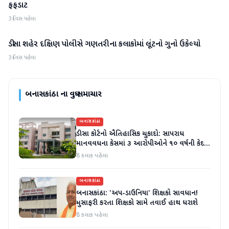
ફફડાટ
3 દિવસ પહેલા
ડીસા શહેર દક્ષિણ પોલીસે ગણતરીના કલાકોમાં લૂંટનો ગુનો ઉકેલ્યો
બનાસકાંઠા
3 દિવસ પહેલા
બનાસકાંઠા
ના વધુ સમાચાર
બનાસકાંઠા
ડીસા કોર્ટનો ઐતિહાસિક ચુકાદો: સાપરાધ
માનવવધના કેસમાં ૩ આરોપીઓને ૧૦ વર્ષની કેદ
અને ૬ લાખનો દંડ
8 કલાક પહેલા
બનાસકાંઠા
બનાસકાંઠા: 'અપ-ડાઉનિયા' શિક્ષકો સાવધાન!
મુસાફરી કરતા શિક્ષકો સામે તવાઈ હાથ ધરાશે
8 કલાક પહેલા