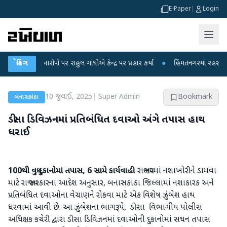
E-Paper
|
Login
કના આરોપો પર રાહુલ ગાંધીએ કેન્દ્ર પર પ્રહાર કર્યા
બ્રેકિંગ
●
હિંમતનગરમાં રહસ્યમય વાયરસ 
10 જુલાઈ, 2025
|
Super Admin
Bookmark
બનાસકાંઠા
ડીસા ડિવિઝનમાં પ્રતિબંધિત દવાઓ અંગે તપાસ હાથ
ધરાઈ
100થી વધુ દુકાનોમાં તપાસ, 6 સામે કાર્યવાહી
રાજ્યભરમાં નશાખોરીને ડામવા
માટે રાજ્ય સરકારના આદેશ અનુસાર, બનાસકાંઠા જિલ્લામાં નશાકારક અને
પ્રતિબંધિત દવાઓના વેચાણને રોકવા માટે એક વિશેષ ઝુંબેશ હાથ
ધરવામાં આવી છે. આ ઝુંબેશના ભાગરૂપે, ડીસા વિભાગીય પોલીસ
અધિક્ષક કચેરી દ્વારા ડીસા ડિવિઝનમાં દવાઓની દુકાનોમાં સઘન તપાસ