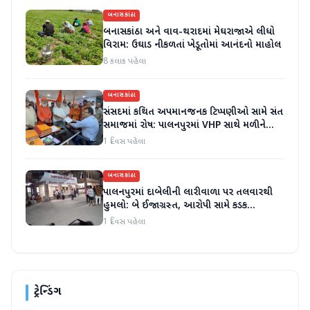
બનાસકાંઠા
બનાસકાંઠા અને વાવ-થરાદમાં મેઘરાજાએ લીધો
વિરામ: ઉઘાડ નીકળતાં ખેડૂતોમાં આનંદનો માહોલ
8 કલાક પહેલા
બનાસકાંઠા
સંસદમાં કથિત અપમાનજનક ટિપ્પણીઓ સામે સંત
સમાજમાં રોષ: પાલનપુરમાં VHP સાથે મળીને
અધિક કલેક્ટરને આવેદનપત્ર આપ્યું
1 દિવસ પહેલા
બનાસકાંઠા
પાલનપુરમાં દાબેલીની લારીવાળા પર તલવારથી
હુમલો: બે ઈજાગ્રસ્ત, આરોપી સામે કડક
કાર્યવાહીની માંગ
1 દિવસ પહેલા
ટ્રેન્ડિંગ