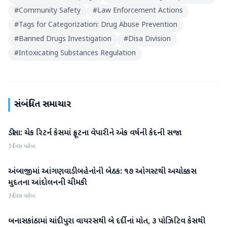
#
Community Safety
#
Law Enforcement Actions
#
Tags for Categorization: Drug Abuse Prevention
#
Banned Drugs Investigation
#
Disa Division
#
Intoxicating Substances Regulation
સંબંધિત સમાચાર
ડીસા: ચેક રિટર્ન કેસમાં ફ્રૂટના વેપારીને એક વર્ષની કેદની સજા
બનાસકાંઠા
3 દિવસ પહેલા
અંબાજીમાં આંગણવાડી બહેનોની બેઠક: ૧૭ ઓગસ્ટથી અચોક્કસ
બનાસકાંઠા
મુદતના આંદોલનની ચીમકી
3 દિવસ પહેલા
બનાસકાંઠામાં ચાંદીપુરા વાયરસથી બે દર્દીનાં મોત, ૩ પોઝિટિવ કેસથી
બનાસકાંઠા