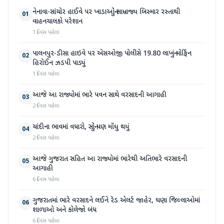
નેનાવા-સાંચોર હાઈવે પર ખાડાઓનું સામ્રાજ્ય બિસ્માર રસ્તાથી
01
વાહનચાલકો પરેશાન
1 દિવસ પહેલા
પાલનપુર-ડીસા હાઇવે પર એસઓજી પોલીસે 19.80 લાખનું મોર્ફિન
02
હિરોઈન ઝડપી પાડ્યું
1 દિવસ પહેલા
આજે આ રાજ્યોમાં ભારે પવન સાથે વરસાદની આગાહી
03
2 દિવસ પહેલા
ચાંદીના ભાવમાં વધારો, સોનું પણ મોંઘુ થયું
04
2 દિવસ પહેલા
આજે ગુજરાત સહિત આ રાજ્યોમાં ભારેથી અતિભારે વરસાદની
05
આગાહી
6 દિવસ પહેલા
ગુજરાતમાં ભારે વરસાદને લઈને રેડ એલર્ટ જાહેર, ઘણા જિલ્લાઓમાં
06
શાળાઓ અને કોલેજો બંધ
6 દિવસ પહેલા