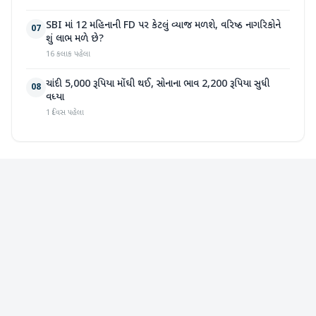
SBI માં 12 મહિનાની FD પર કેટલું વ્યાજ મળશે, વરિષ્ઠ નાગરિકોને
07
શું લાભ મળે છે?
16 કલાક પહેલા
ચાંદી 5,000 રૂપિયા મોંઘી થઈ, સોનાના ભાવ 2,200 રૂપિયા સુધી
08
વધ્યા
1 દિવસ પહેલા