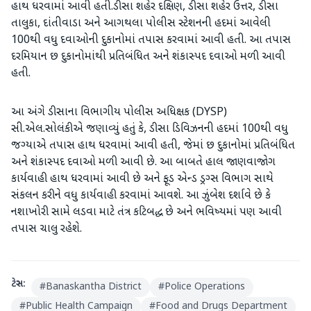
હાથ ધરવામાં આવી હતી.ડીસા શહેર દક્ષિણ, ડીસા શહેર ઉત્તર, ડીસા
તાલુકા, દાંતીવાડા અને આગથલા પોલીસ સ્ટેશનની હદમાં આવેલી
100થી વધુ દવાઓની દુકાનોમાં તપાસ કરવામાં આવી હતી. આ તપાસ
દરમિયાન છ દુકાનોમાંથી પ્રતિબંધિત અને શંકાસ્પદ દવાઓ મળી આવી
હતી.
આ અંગે ડીસાના વિભાગીય પોલીસ અધિક્ષક (DYSP)
સી.એલ.સોલંકીએ જણાવ્યું હતું કે, ડીસા ડિવિઝનની હદમાં 100થી વધુ
જગ્યાએ તપાસ હાથ ધરવામાં આવી હતી, જેમાં છ દુકાનોમાં પ્રતિબંધિત
અને શંકાસ્પદ દવાઓ મળી આવી છે. આ બાબતે હાલ જાણવાજોગ
કાર્યવાહી હાથ ધરવામાં આવી છે અને ફૂડ એન્ડ ડ્રગ્સ વિભાગ સાથે
સંકલન કરીને વધુ કાર્યવાહી કરવામાં આવશે. આ ઝુંબેશ દર્શાવે છે કે
નશાખોરી સામે લડવા માટે તંત્ર કટિબદ્ધ છે અને ભવિષ્યમાં પણ આવી
તપાસ ચાલુ રહેશે.
ટેગ્સ:
#
Banaskantha District
#
Police Operations
#
Public Health Campaign
#
Food and Drugs Department