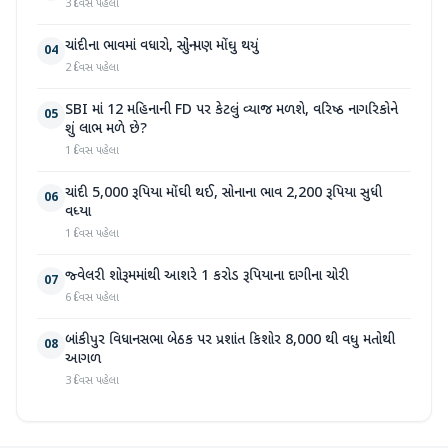
3 દિવસ પહેલા
ચાંદીના ભાવમાં વધારો, સોનું પણ મોંઘુ થયું
04
2 દિવસ પહેલા
SBI માં 12 મહિનાની FD પર કેટલું વ્યાજ મળશે, વરિષ્ઠ નાગરિકોને
05
શું લાભ મળે છે?
1 દિવસ પહેલા
ચાંદી 5,000 રૂપિયા મોંઘી થઈ, સોનાના ભાવ 2,200 રૂપિયા સુધી
06
વધ્યા
1 દિવસ પહેલા
જ્વેલરી શોરૂમમાંથી આશરે 1 કરોડ રૂપિયાના દાગીના ચોરી
07
6 દિવસ પહેલા
બાંકીપુર વિધાનસભા બેઠક પર પ્રશાંત કિશોર 8,000 થી વધુ મતોથી
08
આગળ
3 દિવસ પહેલા