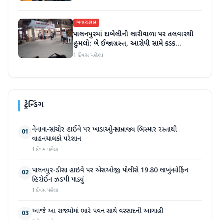
બનાસકાંઠા
પાલનપુરમાં દાબેલીની લારીવાળા પર તલવારથી
હુમલો: બે ઈજાગ્રસ્ત, આરોપી સામે કડક
કાર્યવાહીની માંગ
1 દિવસ પહેલા
ટ્રેન્ડિંગ
નેનાવા-સાંચોર હાઈવે પર ખાડાઓનું સામ્રાજ્ય બિસ્માર રસ્તાથી
01
વાહનચાલકો પરેશાન
1 દિવસ પહેલા
પાલનપુર-ડીસા હાઇવે પર એસઓજી પોલીસે 19.80 લાખનું મોર્ફિન
02
હિરોઈન ઝડપી પાડ્યું
1 દિવસ પહેલા
આજે આ રાજ્યોમાં ભારે પવન સાથે વરસાદની આગાહી
03