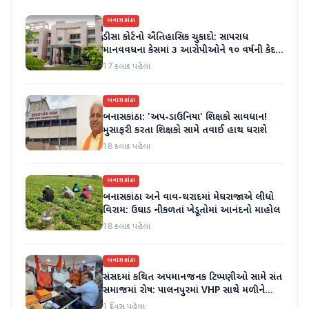
બનાસકાંઠા
ડીસા કોર્ટનો ઐતિહાસિક ચુકાદો: સાપરાધ
માનવવધના કેસમાં ૩ આરોપીઓને ૧૦ વર્ષની કેદ
અને ૬ લાખનો દંડ
17 કલાક પહેલા
બનાસકાંઠા
બનાસકાંઠા: 'અપ-ડાઉનિયા' શિક્ષકો સાવધાન!
મુસાફરી કરતા શિક્ષકો સામે તવાઈ હાથ ધરાશે
18 કલાક પહેલા
બનાસકાંઠા
બનાસકાંઠા અને વાવ-થરાદમાં મેઘરાજાએ લીધો
વિરામ: ઉઘાડ નીકળતાં ખેડૂતોમાં આનંદનો માહોલ
18 કલાક પહેલા
બનાસકાંઠા
સંસદમાં કથિત અપમાનજનક ટિપ્પણીઓ સામે સંત
સમાજમાં રોષ: પાલનપુરમાં VHP સાથે મળીને
અધિક કલેક્ટરને આવેદનપત્ર આપ્યું
1 દિવસ પહેલા