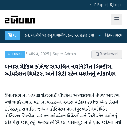
E-Paper
|
Login
ા લીકના આરોપો પર રાહુલ ગાંધીએ કેન્દ્ર પર પ્રહાર કર્યા
બ્રેકિંગ
●
હિંમતનગરમાં રહસ્યમય વા
5 એપ્રિલ, 2025
|
Super Admin
Bookmark
બનાસકાંઠા
બનાસ મેડિકલ કોલેજ સંચાલિત નવનિર્મિત બિલ્ડીંગ,
ઓપરેશન થિયેટર્સ અને સિટી સ્કેન મશીનનું લોકાર્પણ
વિધાનસભાના અધ્યક્ષ શંકરભાઈ ચૌધરીના અધ્યક્ષસ્થાને તેમજ આરોગ્ય
મંત્રી ઋષિકેશભાઇ પટેલના વરદહસ્તે બનાસ મેડિકલ કોલેજ એન્ડ રિસર્ચ
ઇન્સ્ટિટ્યૂટ સંચાલિત જનરલ હોસ્પિટલ પાલનપુર ખાતે નવનિર્મિત
હોસ્પિટલ બિલ્ડીંગ, અદ્યતન ઓપરેશન થિયેટર્સ અને સિટી સ્કેન મશીનનું
લોકાર્પણ કરાયું હતું. જનરલ હોસ્પિટલ, પાલનપુર ખાતે રૂ.૫૦ કરોડના ખર્ચે