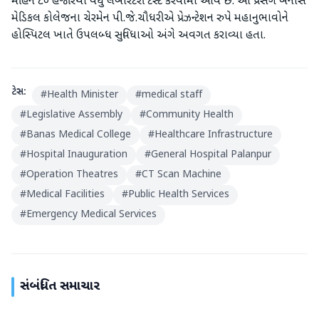
મહિને ૮૦ હજારથી વધુ લેબોરેટરી ટેસ્ટ કરવામાં આવે છે. આ પ્રસંગે બનાસ
મેડિકલ કોલેજના ચેરમેન પી.જે.ચૌધરીએ પ્રેઝન્ટેશન રુપે મહાનુભાવોને
હોસ્પિટલ ખાતે ઉપલબ્ધ સુવિધાઓ અંગે અવગત કરાવ્યા હતા.
ટેગ્સ:
#
Health Minister
#
medical staff
#
Legislative Assembly
#
Community Health
#
Banas Medical College
#
Healthcare Infrastructure
#
Hospital Inauguration
#
General Hospital Palanpur
#
Operation Theatres
#
CT Scan Machine
#
Medical Facilities
#
Public Health Services
#
Emergency Medical Services
સંબંધિત સમાચાર