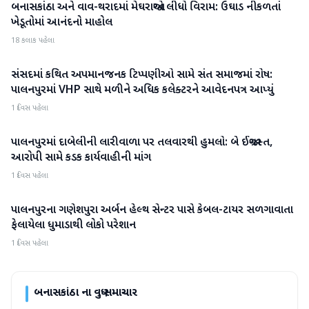
બનાસકાંઠા અને વાવ-થરાદમાં મેઘરાજાએ લીધો વિરામ: ઉઘાડ નીકળતાં
બનાસકાંઠા
ખેડૂતોમાં આનંદનો માહોલ
18 કલાક પહેલા
સંસદમાં કથિત અપમાનજનક ટિપ્પણીઓ સામે સંત સમાજમાં રોષ:
બનાસકાંઠા
પાલનપુરમાં VHP સાથે મળીને અધિક કલેક્ટરને આવેદનપત્ર આપ્યું
1 દિવસ પહેલા
પાલનપુરમાં દાબેલીની લારીવાળા પર તલવારથી હુમલો: બે ઈજાગ્રસ્ત,
બનાસકાંઠા
આરોપી સામે કડક કાર્યવાહીની માંગ
1 દિવસ પહેલા
પાલનપુરના ગણેશપુરા અર્બન હેલ્થ સેન્ટર પાસે કેબલ-ટાયર સળગાવાતા
બનાસકાંઠા
ફેલાયેલા ધુમાડાથી લોકો પરેશાન
1 દિવસ પહેલા
બનાસકાંઠા
ના વધુ સમાચાર