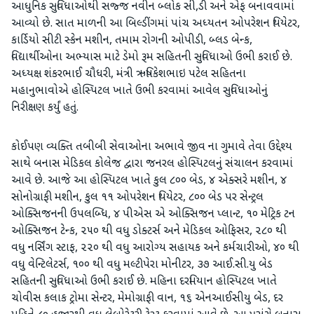
આધુનિક સુવિધાઓથી સજ્જ નવીન બ્લોક સી,ડી અને એફ બનાવવામાં
આવ્યો છે. સાત માળની આ બિલ્ડીંગમાં પાંચ અધ્યતન ઓપરેશન થિયેટર,
કાર્ડિયો સીટી સ્કેન મશીન, તમામ રોગની ઓપીડી, બ્લડ બેન્ક,
વિદ્યાર્થીઓના અભ્યાસ માટે ડેમો રૂમ સહિતની સુવિધાઓ ઉભી કરાઈ છે.
અધ્યક્ષ શંકરભાઈ ચૌધરી, મંત્રી ઋષિકેશભાઇ પટેલ સહિતના
મહાનુભાવોએ હોસ્પિટલ ખાતે ઉભી કરવામાં આવેલ સુવિધાઓનું
નિરીક્ષણ કર્યું હતું.
કોઈપણ વ્યક્તિ તબીબી સેવાઓના અભાવે જીવ ના ગુમાવે તેવા ઉદ્દેશ્ય
સાથે બનાસ મેડિકલ કોલેજ દ્વારા જનરલ હોસ્પિટલનું સંચાલન કરવામાં
આવે છે. આજે આ હોસ્પિટલ ખાતે કુલ ૮૦૦ બેડ, ૪ એક્સરે મશીન, ૪
સોનોગ્રાફી મશીન, કુલ ૧૧ ઓપરેશન થિયેટર, ૮૦૦ બેડ પર સેન્ટ્રલ
ઓક્સિજનની ઉપલબ્ધિ, ૪ પીએસ એ ઓક્સિજન પ્લાન્ટ, ૧૦ મેટ્રિક ટન
ઓક્સિજન ટેન્ક, ૨૫૦ થી વધુ ડોક્ટર્સ અને મેડિકલ ઓફિસર, ૨૮૦ થી
વધુ નર્સિંગ સ્ટાફ, ૨૨૦ થી વધુ આરોગ્ય સહાયક અને કર્મચારીઓ, ૪૦ થી
વધુ વેન્ટિલેટર્સ, ૧૦૦ થી વધુ મલ્ટીપેરા મોનીટર, ૩૭ આઈ.સી.યુ બેડ
સહિતની સુવિધાઓ ઉભી કરાઈ છે. મહિના દરમિયાન હોસ્પિટલ ખાતે
ચોવીસ કલાક ટ્રોમા સેન્ટર, મેમોગ્રાફી વાન, ૧૬ એનઆઈસીયુ બેડ, દર