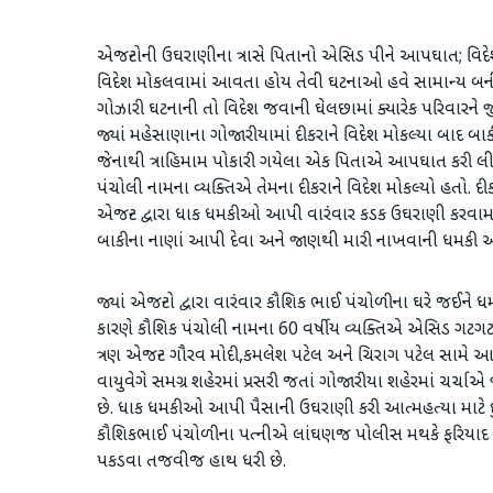
એજન્ટોની ઉઘરાણીના ત્રાસે પિતાનો એસિડ પીને આપઘાત; વિદેશ મ
વિદેશ મોકલવામાં આવતા હોય તેવી ઘટનાઓ હવે સામાન્ય બની 
ગોઝારી ઘટનાની તો વિદેશ જવાની ઘેલછામાં ક્યારેક પરિવારને 
જ્યાં મહેસાણાના ગોજારીયામાં દીકરાને વિદેશ મોકલ્યા બાદ બ
જેનાથી ત્રાહિમામ પોકારી ગયેલા એક પિતાએ આપઘાત કરી લી
પંચોલી નામના વ્યક્તિએ તેમના દીકરાને વિદેશ મોકલ્યો હતો. દી
એજન્ટ દ્વારા ધાક ધમકીઓ આપી વારંવાર કડક ઉઘરાણી કરવા
બાકીના નાણાં આપી દેવા અને જાણથી મારી નાખવાની ધમકી 
જ્યાં એજન્ટો દ્વારા વારંવાર કૌશિક ભાઈ પંચોળીના ઘરે જઈને
કારણે કૌશિક પંચોલી નામના 60 વર્ષીય વ્યક્તિએ એસિડ ગટગ
ત્રણ એજન્ટ ગૌરવ મોદી,કમલેશ પટેલ અને ચિરાગ પટેલ સામે આત્
વાયુવેગે સમગ્ર શહેરમાં પ્રસરી જતાં ગોજારીયા શહેરમાં ચર્ચ
છે. ધાક ધમકીઓ આપી પૈસાની ઉઘરાણી કરી આત્મહત્યા માટે દુસ
કૌશિકભાઈ પંચોળીના પત્નીએ લાંઘણજ પોલીસ મથકે ફરિયાદ દાખ
પકડવા તજવીજ હાથ ધરી છે.