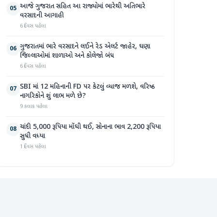
આજે ગુજરાત સહિત આ રાજ્યોમાં ભારેથી અતિભારે
05
વરસાદની આગાહી
6 દિવસ પહેલા
ગુજરાતમાં ભારે વરસાદને લઈને રેડ એલર્ટ જાહેર, ઘણા
06
જિલ્લાઓમાં શાળાઓ અને કોલેજો બંધ
6 દિવસ પહેલા
SBI માં 12 મહિનાની FD પર કેટલું વ્યાજ મળશે, વરિષ્ઠ
07
નાગરિકોને શું લાભ મળે છે?
9 કલાક પહેલા
ચાંદી 5,000 રૂપિયા મોંઘી થઈ, સોનાના ભાવ 2,200 રૂપિયા
08
સુધી વધ્યા
1 દિવસ પહેલા