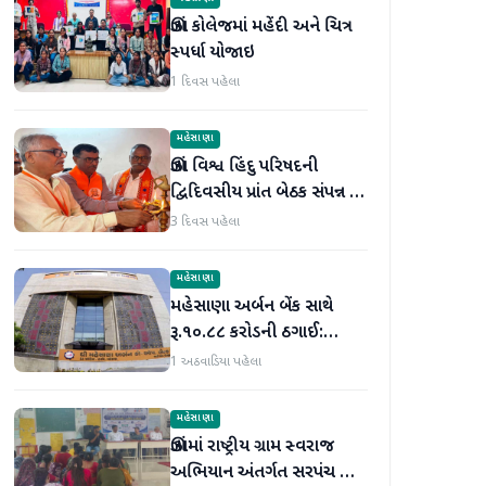
ઊંઝા કોલેજમાં મહેંદી અને ચિત્ર
સ્પર્ધા યોજાઇ
1 દિવસ પહેલા
મહેસાણા
ઊંઝા વિશ્વ હિંદુ પરિષદની
દ્વિદિવસીય પ્રાંત બેઠક સંપન્ન :
250 થી વધુ કાર્યકર્તાઓ
3 દિવસ પહેલા
જોડાયા
મહેસાણા
મહેસાણા અર્બન બેંક સાથે
રૂ.૧૦.૮૮ કરોડની ઠગાઈ:
લોનની મિલકતો પતિ-પત્નીએ
1 અઠવાડિયા પહેલા
વેચી મારી
મહેસાણા
ઊંઝામાં રાષ્ટ્રીય ગ્રામ સ્વરાજ
અભિયાન અંતર્ગત સરપંચ અને