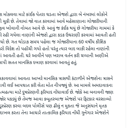
ોકલવા માટે કાંઈક પેતરા ઘડતા એજન્ટો દ્વારા બે નંબરમાં લોકોને
ચુકી છે. તેવામાં જો વાત કરવામાં આવે મહેસાણાના ગોજારીયાની
જીવ ખોવાની નોબત આવે છે. આવું જ કંઈક થયું છે ગોજારીયા ગામમાં કે
ાકી રહી ગયેલા નાણાંની એજન્ટો દ્વારા કડક ઉઘરાણી કરવામાં આવતી હતી
ધો છે. ગત થોડાક સમય પહેલા જ ગોજારીયાના 60 વર્ષીય કૌશિક
કરો વિદેશ તો પહોંચી ગયો હતો પરંતુ ત્યાર બાદ બાકી રહેલા નાણાંની
માં આવતી હતી. ઘરે આવીને પણ ખરાબ વર્તન કરી ચપ્પાની અણીએ
આપી સતત માનસિક દબાણ કરવામાં આવતું હતું.
 ધમકાવવામાં આવતા આખરે માનસિક ત્રાસથી કંટાળીને એજન્ટોના ત્રાસને
ટાવી લઈ આપઘાત કરી લેતા મોત નીપજ્યું છે. આ મામલે અમદાવાદના
મહત્યા માટે દુષપ્રેરણની ફરિયાદ નોંધાવાઈ છે. જોકે આ બનાવની જાણ
ાએ જોર પકડ્યું છે તેમજ આવા કબૂતરબાજ એજન્ટો પર ફિટકાર વરસાવ્યો
્પ્રેરણ કરવા બદલ પોલીસે પણ ઢીલું ન મુકતા જે અનુસંધાને મૃતક
લ કરતા તેના આધારે તાત્કાલિક ફરિયાદ નોંધી ગુનેગાર એજન્ટોને