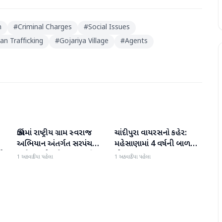
n
#
Criminal Charges
#
Social Issues
n Trafficking
#
Gojariya Village
#
Agents
ઊંઝામાં રાષ્ટ્રીય ગ્રામ સ્વરાજ
ચાંદીપુરા વાયરસનો કહેર:
મહેસાણા
મહેસાણા
અભિયાન અંતર્ગત સરપંચ
મહેસાણામાં 4 વર્ષની બાળકીનું
ીએ
અને સભ્યો માટે ક્ષમતાવર્ધન
મોત
1 અઠવાડિયા પહેલા
1 અઠવાડિયા પહેલા
તાલીમ યોજાઈ