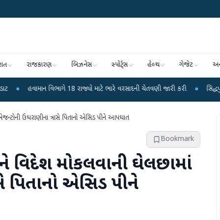
રાત
રાજકારણ
બિઝનેસ
સ્પોર્ટ્સ
હેલ્થ
ગેજેટ
અન
ન વિભાગે 18 રાજ્યો માટે ભારે વરસાદની ચેતવણી જારી કરી
●
સિદ્ધપુરથી બોમ્બ બના
ં એજન્ટોની ઉઘરાણીના ત્રાસે પિતાનો એસિડ પીને આપઘાત
Bookmark
્રને વિદેશ મોકલવાની ઘેલછામાં
સે પિતાનો એસિડ પીને