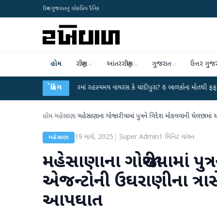
ઉત્તર ગુજરાતનું લોકપ્રિય દૈનિક
હોમ
રાષ્ટ્રીય
આંતરરાષ્ટ્રીય
ગુજરાત
ઉત્તર ગુજ
●
હિંમતનગરમાં રહસ્યમય વાયરસ કે ચાંદીપુરા? 6 બાળકોના મોતથી ફફડાટ
બ્રેકિંગ
●
હવામા
હોમ
/
મહેસાણા
/
મહેસાણાના ગોજારીયામાં પુત્રને વિદેશ મોકલવાની ઘેલછામા
19 માર્ચ, 2025
|
Super Admin
1
મિનિટ વાંચન
મહેસાણા
મહેસાણાના ગોજારીયામાં પુત
એજન્ટોની ઉઘરાણીના ત્રા
આપઘાત