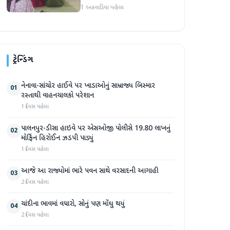
સભ્યો માટે ક્ષમતાવર્ધન તાલીમ
1 અઠવાડિયા પહેલા
યોજાઈ
ટ્રેન્ડિંગ
નેનાવા-સાંચોર હાઈવે પર ખાડાઓનું સામ્રાજ્ય બિસ્માર
01
રસ્તાથી વાહનચાલકો પરેશાન
1 દિવસ પહેલા
પાલનપુર-ડીસા હાઇવે પર એસઓજી પોલીસે 19.80 લાખનું
02
મોર્ફિન હિરોઈન ઝડપી પાડ્યું
1 દિવસ પહેલા
આજે આ રાજ્યોમાં ભારે પવન સાથે વરસાદની આગાહી
03
2 દિવસ પહેલા
ચાંદીના ભાવમાં વધારો, સોનું પણ મોંઘુ થયું
04
2 દિવસ પહેલા