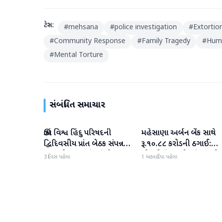
ટેગ્સ:
#
mehsana
#
police investigation
#
Extortio
#
Community Response
#
Family Tragedy
#
Huma
#
Mental Torture
સંબંધિત સમાચાર
ઊંઝા વિશ્વ હિંદુ પરિષદની
મહેસાણા અર્બન બેંક સાથે
મહેસાણા
મહેસાણા
દ્વિદિવસીય પ્રાંત બેઠક સંપન્ન :
રૂ.૧૦.૮૮ કરોડની ઠગાઈ:
250 થી વધુ કાર્યકર્તાઓ
લોનની મિલકતો પતિ-પત્ન
3 દિવસ પહેલા
1 અઠવાડિયા પહેલા
જોડાયા
વેચી મારી