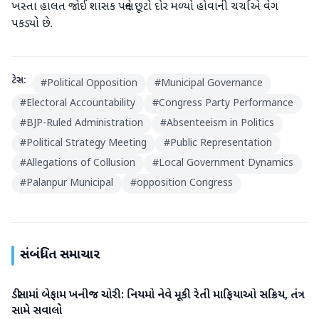
ખસ્તા હાલત જોઈ શાસક પક્ષને છૂટો દોર મળ્યો હોવાની ચર્ચાએ વેગ
પકડ્યો છે.
ટેગ્સ:
#
Political Opposition
#
Municipal Governance
#
Electoral Accountability
#
Congress Party Performance
#
BJP-Ruled Administration
#
Absenteeism in Politics
#
Political Strategy Meeting
#
Public Representation
#
Allegations of Collusion
#
Local Government Dynamics
#
Palanpur Municipal
#
opposition Congress
સંબંધિત સમાચાર
ડીસામાં બેફામ ખનીજ ચોરી: નિયમો નેવે મૂકી રેતી માફિયાઓ સક્રિય, તંત્ર
બનાસકાંઠા
સામે સવાલો