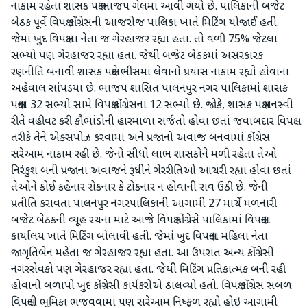
નાકામ રહેતા શાસક પક્ષ ભાજપ ગેલમાં આવી ગયો છે. પાલિકાની બજેટ
બેઠક પૂર્વે વિપક્ષ કોંગ્રેસની આજરોજ પાલિકા ખાતે મિટિંગ યોજાઈ હતી.
જેમાં ખુદ વિપક્ષ ના નેતા જ ગેરહાજર રહ્યા હતા. તો વળી 75% જેટલા
સભ્યો પણ ગેરહાજર રહ્યા હતા. જેથી બજેટ બેઠકમાં અસરકારક
રણનીતિ બનાવી શાસક પક્ષને ભીંસમાં લેવાનો પ્રયાસ નાકામ રહ્યો હોવાના
અહેવાલ સાંપડયા છે. ભાજપ શાસિત પાલનપુર નગર પાલિકામાં શાસક
પક્ષના 32 સભ્યો સામે વિપક્ષ કોંગ્રેસના 12 સભ્યો છે. જોકે, શાસક પક્ષ મનસ્વી
રીતે વહીવટ કરી કૌભાંડોની હારમાળા સર્જતો હોવા છતાં જવાબદાર વિપક્ષ
તરીકે તેને એક્સપોઝ કરવામાં અને પ્રજાનો અવાજ બનવામાં કોંગ્રેસ
સરેઆમ નાકામ રહી છે. જેનો સીધો લાભ શાસકોને મળી રહેતા તેઓ
નિરંકુશ બની પ્રજાના અવાજને રૂંધીને ગેરરીતિઓ આચરી રહ્યા હોવા છતાં
તેઓને કોઈ કહેનાર રોકનાર કે ટોકનાર ન હોવાની રાવ ઉઠી છે. જેની
પ્રતીતિ કરાવતા પાલનપુર નગરપાલિકાની આગામી 27 માર્ચે મળનારી
બજેટ બેઠકની વ્યૂહ રચના માટે આજે વિપક્ષ કોંગ્રેસે પાલિકામાં વિપક્ષના
કાર્યાલય ખાતે મિટિંગ બોલાવી હતી. જેમાં ખુદ વિપક્ષના મહિલા નેતા
જાગૃતિબેન મહેતા જ ગેરહાજર રહ્યા હતા. આ ઉપરાંત અન્ય કોંગ્રેસી
નગરસેવકો પણ ગેરહાજર રહ્યા હતા. જેથી મિટિંગ પ્રતિકાત્મક બની રહી
હોવાનો બળાપો ખુદ કોંગ્રેસી કાર્યકરોએ ઠાલવ્યો હતો. વિપક્ષ કોંગ્રેસ સબળ
વિપક્ષની ભૂમિકા ભજવવામાં પણ સરેઆમ નિષ્ફળ રહ્યો હોઇ આગામી