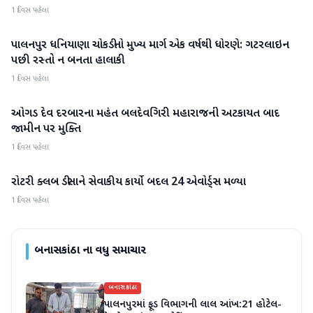
1 દિવસ પહેલા
પાલનપુર ધનિયાણા ચોકડીનો મુખ્ય માર્ગ એક વર્ષથી ધોરણે: ગટરલાઇન
બનાસકાંઠા
પછી રસ્તો ન બનતા હાલાકી
1 દિવસ પહેલા
ઓગડ દેવ દરબારના મહંત બલદેવગિરી મહારાજની અટકાયત બાદ
બનાસકાંઠા
જામીન પર મુક્તિ
1 દિવસ પહેલા
રોટરી ક્લબ ડીસાને સેવાકીય કાર્યો બદલ 24 એવોર્ડ્સ મળ્યા
બનાસકાંઠા
1 દિવસ પહેલા
બનાસકાંઠા
ના વધુ સમાચાર
બનાસકાંઠા
પાલનપુરમાં ફૂડ વિભાગની લાલ આંખ:21 હોટેલ-