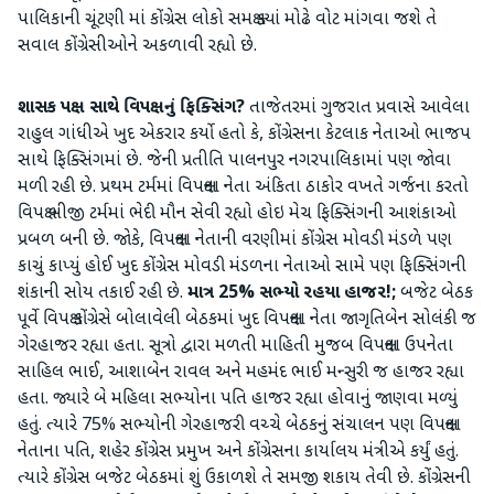
પાલિકાની ચૂંટણી માં કોંગ્રેસ લોકો સમક્ષ ક્યાં મોઢે વોટ માંગવા જશે તે
સવાલ કોંગ્રેસીઓને અકળાવી રહ્યો છે.
શાસક પક્ષ સાથે વિપક્ષનું ફિક્સિંગ?
તાજેતરમાં ગુજરાત પ્રવાસે આવેલા
રાહુલ ગાંધીએ ખુદ એકરાર કર્યો હતો કે, કોંગ્રેસના કેટલાક નેતાઓ ભાજપ
સાથે ફિક્સિંગમાં છે. જેની પ્રતીતિ પાલનપુર નગરપાલિકામાં પણ જોવા
મળી રહી છે. પ્રથમ ટર્મમાં વિપક્ષના નેતા અંકિતા ઠાકોર વખતે ગર્જના કરતો
વિપક્ષ બીજી ટર્મમાં ભેદી મૌન સેવી રહ્યો હોઇ મેચ ફિક્સિંગની આશંકાઓ
પ્રબળ બની છે. જોકે, વિપક્ષના નેતાની વરણીમાં કોંગ્રેસ મોવડી મંડળે પણ
કાચું કાપ્યું હોઈ ખુદ કોંગ્રેસ મોવડી મંડળના નેતાઓ સામે પણ ફિક્સિંગની
શંકાની સોય તકાઈ રહી છે.
માત્ર 25% સભ્યો રહયા હાજર!;
બજેટ બેઠક
પૂર્વે વિપક્ષ કોંગ્રેસે બોલાવેલી બેઠકમાં ખુદ વિપક્ષના નેતા જાગૃતિબેન સોલંકી જ
ગેરહાજર રહ્યા હતા. સૂત્રો દ્વારા મળતી માહિતી મુજબ વિપક્ષના ઉપનેતા
સાહિલ ભાઈ, આશાબેન રાવલ અને મહમંદ ભાઈ મન્સુરી જ હાજર રહ્યા
હતા. જ્યારે બે મહિલા સભ્યોના પતિ હાજર રહ્યા હોવાનું જાણવા મળ્યું
હતું. ત્યારે 75% સભ્યોની ગેરહાજરી વચ્ચે બેઠકનું સંચાલન પણ વિપક્ષના
નેતાના પતિ, શહેર કોંગ્રેસ પ્રમુખ અને કોંગ્રેસના કાર્યાલય મંત્રીએ કર્યું હતું.
ત્યારે કોંગ્રેસ બજેટ બેઠકમાં શું ઉકાળશે તે સમજી શકાય તેવી છે. કોંગ્રેસની