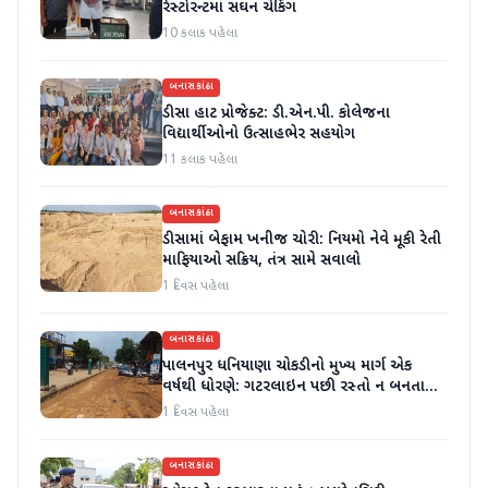
રેસ્ટોરન્ટમાં સઘન ચેકિંગ
10 કલાક પહેલા
બનાસકાંઠા
ડીસા હાટ પ્રોજેક્ટ: ડી.એન.પી. કોલેજના
વિદ્યાર્થીઓનો ઉત્સાહભેર સહયોગ
11 કલાક પહેલા
બનાસકાંઠા
ડીસામાં બેફામ ખનીજ ચોરી: નિયમો નેવે મૂકી રેતી
માફિયાઓ સક્રિય, તંત્ર સામે સવાલો
1 દિવસ પહેલા
બનાસકાંઠા
પાલનપુર ધનિયાણા ચોકડીનો મુખ્ય માર્ગ એક
વર્ષથી ધોરણે: ગટરલાઇન પછી રસ્તો ન બનતા
હાલાકી
1 દિવસ પહેલા
બનાસકાંઠા