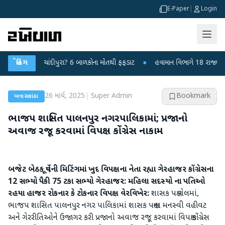
E-Paper
|
Login
સ કે ચાંદીપુરા? 6 બાળકોના મોતથી ફફડાટ
બ્રેકિંગ
●
હવામાન વિભાગે 18 રાજ્યો માટે ભારે 
26 માર્ચ, 2025
|
Super Admin
Bookmark
બનાસકાંઠા
ભાજપ શાસિત પાલનપુર નગરપાલિકામાં; પ્રજાનો
અવાજ રજૂ કરવામાં વિપક્ષ કોંગ્રેસ નાકામ
બજેટ બેઠક પૂર્વેની મિટિંગમાં ખુદ વિપક્ષના નેતા રહ્યા ગેરહાજર
કોંગ્રેસના
12 સભ્યો પૈકી 75 ટકા સભ્યો ગેરહાજર: મહિલા સદસ્યો ના પતિઓ
રહયા હાજર
રોકનાર કે ટોકનાર વિપક્ષ વેરવિખેર:
શાસક પક્ષ ગેલમાં,
ભાજપ શાસિત પાલનપુર નગર પાલિકામાં શાસક પક્ષના મનસ્વી વહીવટ
અને ગેરરીતિઓને ઉજાગર કરી પ્રજાનો અવાજ રજૂ કરવામાં વિપક્ષ કોંગ્રેસ