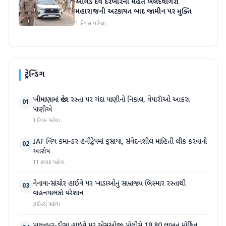
ઓગડ દેવ દરબારના મહંત બલદેવગિરી
મહારાજની અટકાયત બાદ જામીન પર મુક્તિ
1 દિવસ પહેલા
ટ્રેન્ડિંગ
ખીમાણામાં જાહેર રસ્તા પર ગંદા પાણીનો નિકાલ, વેપારીઓ આકરા
01
પાણીએ
1 દિવસ પહેલા
IAF વિંગ કમાન્ડર હનીટ્રેપમાં ફસાયા, સંવેદનશીલ માહિતી લીક કરવાનો
02
આરોપ
11 કલાક પહેલા
નેનાવા-સાંચોર હાઈવે પર ખાડાઓનું સામ્રાજ્ય બિસ્માર રસ્તાથી
03
વાહનચાલકો પરેશાન
3 દિવસ પહેલા
પાલનપુર-ડીસા હાઇવે પર એસઓજી પોલીસે 19.80 લાખનું મોર્ફિન