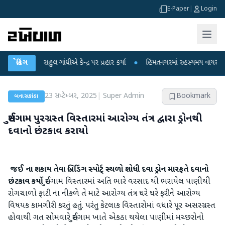
E-Paper
|
Login
પર રાહુલ ગાંધીએ કેન્દ્ર પર પ્રહાર કર્યા
બ્રેકિંગ
●
હિંમતનગરમાં રહસ્યમય વાયરસ કે ચાંદીપ
23 સપ્ટેમ્બર, 2025
|
Super Admin
Bookmark
બનાસકાંઠા
સુઈગામ પુરગ્રસ્ત વિસ્તારમાં આરોગ્ય તંત્ર દ્વારા ડ્રોનથી
દવાનો છંટકાવ કરાયો
જઈ ના શકાય તેવા બ્રિડિંગ સ્પોર્ટ્ સ્થળો શોધી દવા ડ્રોન મારફતે દવાનો
છંટકાવ કર્યો
સુઈગામ વિસ્તારમાં અતિ ભારે વરસાદ થી ભરાયેલ પાણીથી
રોગચાળો ફાટી ના નીકળે તે માટે આરોગ્ય તંત્ર ઘરે ઘરે ફરીને આરોગ્ય
વિષયક કામગીરી કરતું હતું. પરંતુ કેટલાક વિસ્તારોમાં વધારે પૂર અસરગ્રસ્ત
હોવાથી ગત સોમવારે સુઈગામ ખાતે એકઠા થયેલા પાણીમાં મચ્છરોનો