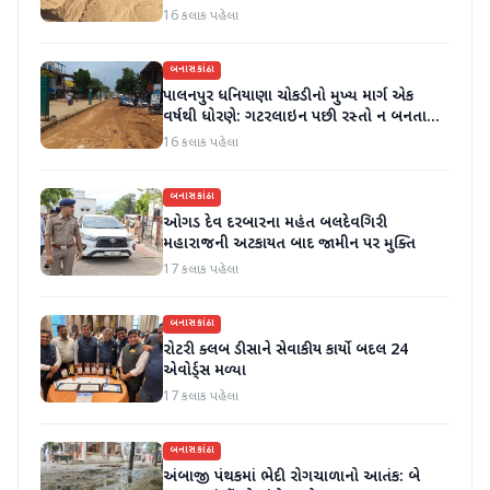
16 કલાક પહેલા
બનાસકાંઠા
પાલનપુર ધનિયાણા ચોકડીનો મુખ્ય માર્ગ એક
વર્ષથી ધોરણે: ગટરલાઇન પછી રસ્તો ન બનતા
હાલાકી
16 કલાક પહેલા
બનાસકાંઠા
ઓગડ દેવ દરબારના મહંત બલદેવગિરી
મહારાજની અટકાયત બાદ જામીન પર મુક્તિ
17 કલાક પહેલા
બનાસકાંઠા
રોટરી ક્લબ ડીસાને સેવાકીય કાર્યો બદલ 24
એવોર્ડ્સ મળ્યા
17 કલાક પહેલા
બનાસકાંઠા
અંબાજી પંથકમાં ભેદી રોગચાળાનો આતંક: બે