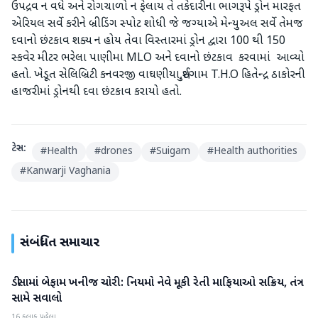
ઉપદ્રવ ન વધે અને રોગચાળો ન ફેલાય તે તકેદારીના ભાગરૂપે ડ્રોન મારફત
એરિયલ સર્વે કરીને બ્રીડિંગ સ્પોટ શોધી જે જગ્યાએ મેન્યુઅલ સર્વે તેમજ
દવાનો છંટકાવ શક્ય ન હોય તેવા વિસ્તારમાં ડ્રોન દ્વારા 100 થી 150
સ્કવેર મીટર ભરેલા પાણીમા MLO અને દવાનો છંટકાવ કરવામાં આવ્યો
હતો. ખેડૂત સેલિબ્રિટી કનવરજી વાઘણીયા,સુઈગામ T.H.O હિતેન્દ્ર ઠાકોરની
હાજરીમાં ડ્રોનથી દવા છંટકાવ કરાયો હતો.
ટેગ્સ:
#
Health
#
drones
#
Suigam
#
Health authorities
#
Kanwarji Vaghania
સંબંધિત સમાચાર
ડીસામાં બેફામ ખનીજ ચોરી: નિયમો નેવે મૂકી રેતી માફિયાઓ સક્રિય, તંત્ર
બનાસકાંઠા
સામે સવાલો
16 કલાક પહેલા