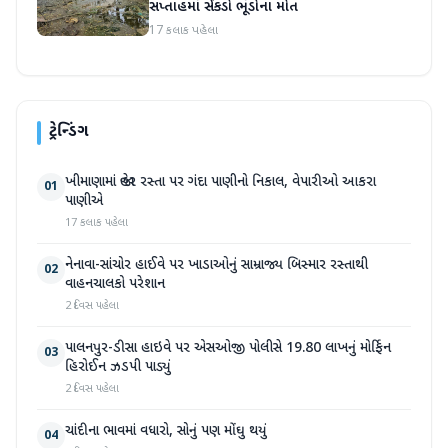
સપ્તાહમાં સેંકડો ભૂંડોના મોત
17 કલાક પહેલા
ટ્રેન્ડિંગ
ખીમાણામાં જાહેર રસ્તા પર ગંદા પાણીનો નિકાલ, વેપારીઓ આકરા
01
પાણીએ
17 કલાક પહેલા
નેનાવા-સાંચોર હાઈવે પર ખાડાઓનું સામ્રાજ્ય બિસ્માર રસ્તાથી
02
વાહનચાલકો પરેશાન
2 દિવસ પહેલા
પાલનપુર-ડીસા હાઇવે પર એસઓજી પોલીસે 19.80 લાખનું મોર્ફિન
03
હિરોઈન ઝડપી પાડ્યું
2 દિવસ પહેલા
ચાંદીના ભાવમાં વધારો, સોનું પણ મોંઘુ થયું
04