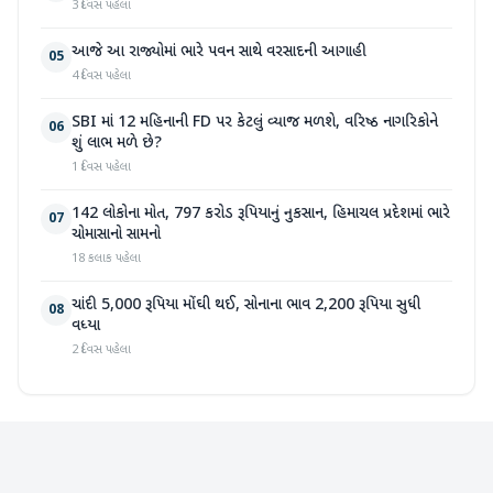
3 દિવસ પહેલા
આજે આ રાજ્યોમાં ભારે પવન સાથે વરસાદની આગાહી
05
4 દિવસ પહેલા
SBI માં 12 મહિનાની FD પર કેટલું વ્યાજ મળશે, વરિષ્ઠ નાગરિકોને
06
શું લાભ મળે છે?
1 દિવસ પહેલા
142 લોકોના મોત, 797 કરોડ રૂપિયાનું નુકસાન, હિમાચલ પ્રદેશમાં ભારે
07
ચોમાસાનો સામનો
18 કલાક પહેલા
ચાંદી 5,000 રૂપિયા મોંઘી થઈ, સોનાના ભાવ 2,200 રૂપિયા સુધી
08
વધ્યા
2 દિવસ પહેલા