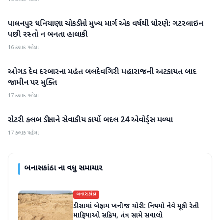
પાલનપુર ધનિયાણા ચોકડીનો મુખ્ય માર્ગ એક વર્ષથી ધોરણે: ગટરલાઇન
બનાસકાંઠા
પછી રસ્તો ન બનતા હાલાકી
16 કલાક પહેલા
ઓગડ દેવ દરબારના મહંત બલદેવગિરી મહારાજની અટકાયત બાદ
બનાસકાંઠા
જામીન પર મુક્તિ
17 કલાક પહેલા
રોટરી ક્લબ ડીસાને સેવાકીય કાર્યો બદલ 24 એવોર્ડ્સ મળ્યા
બનાસકાંઠા
17 કલાક પહેલા
બનાસકાંઠા
ના વધુ સમાચાર
બનાસકાંઠા
ડીસામાં બેફામ ખનીજ ચોરી: નિયમો નેવે મૂકી રેતી
માફિયાઓ સક્રિય, તંત્ર સામે સવાલો