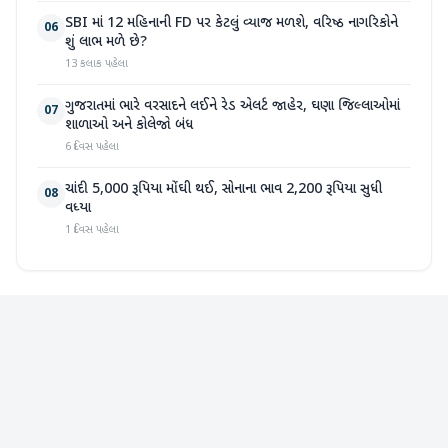
SBI માં 12 મહિનાની FD પર કેટલું વ્યાજ મળશે, વરિષ્ઠ નાગરિકોને
06
શું લાભ મળે છે?
13 કલાક પહેલા
ગુજરાતમાં ભારે વરસાદને લઈને રેડ એલર્ટ જાહેર, ઘણા જિલ્લાઓમાં
07
શાળાઓ અને કોલેજો બંધ
6 દિવસ પહેલા
ચાંદી 5,000 રૂપિયા મોંઘી થઈ, સોનાના ભાવ 2,200 રૂપિયા સુધી
08
વધ્યા
1 દિવસ પહેલા