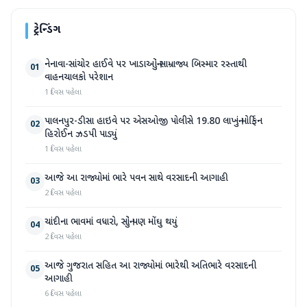
ટ્રેન્ડિંગ
નેનાવા-સાંચોર હાઈવે પર ખાડાઓનું સામ્રાજ્ય બિસ્માર રસ્તાથી
01
વાહનચાલકો પરેશાન
1 દિવસ પહેલા
પાલનપુર-ડીસા હાઇવે પર એસઓજી પોલીસે 19.80 લાખનું મોર્ફિન
02
હિરોઈન ઝડપી પાડ્યું
1 દિવસ પહેલા
આજે આ રાજ્યોમાં ભારે પવન સાથે વરસાદની આગાહી
03
2 દિવસ પહેલા
ચાંદીના ભાવમાં વધારો, સોનું પણ મોંઘુ થયું
04
2 દિવસ પહેલા
આજે ગુજરાત સહિત આ રાજ્યોમાં ભારેથી અતિભારે વરસાદની
05
આગાહી
6 દિવસ પહેલા