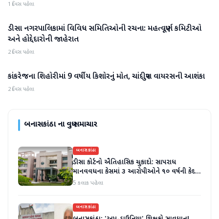
1 દિવસ પહેલા
ડીસા નગરપાલિકામાં વિવિધ સમિતિઓની રચના: મહત્વપૂર્ણ કમિટીઓ
બનાસકાંઠા
અને હોદ્દેદારોની જાહેરાત
2 દિવસ પહેલા
કાંકરેજના શિહોરીમાં 9 વર્ષીય કિશોરનું મોત, ચાંદીપુરા વાયરસની આશંકા
બનાસકાંઠા
2 દિવસ પહેલા
બનાસકાંઠા
ના વધુ સમાચાર
બનાસકાંઠા
ડીસા કોર્ટનો ઐતિહાસિક ચુકાદો: સાપરાધ
માનવવધના કેસમાં ૩ આરોપીઓને ૧૦ વર્ષની કેદ
અને ૬ લાખનો દંડ
5 કલાક પહેલા
બનાસકાંઠા