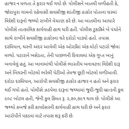
હાજર ન મળતા તે ફરાર થઈ ગયો છે. પોલીસને બાતમી મળી હતી કે,
જોરાપુરા ગામનો રહેવાસી સવસીજી શાંતીજી ઠાકોર પોતાના ઘરમાં
વિદેશી દારૂનો જથ્થો રાખીને વેચાણ કરે છે. આ બાતમીના આધારે
પોલીસે તાત્કાલિક કાર્યવાહી હાથ ધરી હતી. પોલીસ ટુકડીએ બે પંચોને
સાથે રાખીને સવસીજી ઠાકોરના ઘરે દરોડો પાડ્યો હતો. તપાસ
દરમિયાન, ઘરની અંદર આવેલી એક ઓરડીમાં એક મોટો પટારો જોવા
મળ્યો. પટારાને ખસેડતા, તેની પાછળની દિવાલમાં એક ગુપ્ત ખાનું
બનાવેલું હતું. આ ખાનામાંથી પોલીસે ભારતીય બનાવટના વિદેશી દારૂ
અને બિયરની બોટલો ભરેલી પેટીઓ તેમજ છૂટી બોટલો મળી આવી.
દરોડા દરમિયાન, આરોપી સવસીજી ઠાકોર હાજર ન હતો અને ફરાર
થઈ ગયો હતો. પોલીસે ઝડપેલા દારૂના જથ્થામાં જુદી-જુદી બ્રાન્ડની કુલ
૯૦૮ બોટલ હતી, જેની કુલ કિંમત રૂ. ૨,૭૦,૭૯૧ થાય છે. પોલીસે આ
જથ્થો કબજે કરી કાયદેસરની કાર્યવાહી હાથ ધરી છે અને ફરાર
આરોપીને પકડવા માટે તપાસ શરૂ કરી છે.