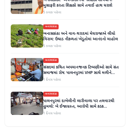
બનાસકાંઠા: 'અપ-ડાઉનિયા' શિક્ષકો સાવધાન!
મુસાફરી કરતા શિક્ષકો સામે તવાઈ હાથ ધરાશે
5 કલાક પહેલા
બનાસકાંઠા
બનાસકાંઠા અને વાવ-થરાદમાં મેઘરાજાએ લીધો
વિરામ: ઉઘાડ નીકળતાં ખેડૂતોમાં આનંદનો માહોલ
5 કલાક પહેલા
બનાસકાંઠા
સંસદમાં કથિત અપમાનજનક ટિપ્પણીઓ સામે સંત
સમાજમાં રોષ: પાલનપુરમાં VHP સાથે મળીને
અધિક કલેક્ટરને આવેદનપત્ર આપ્યું
1 દિવસ પહેલા
બનાસકાંઠા
પાલનપુરમાં દાબેલીની લારીવાળા પર તલવારથી
હુમલો: બે ઈજાગ્રસ્ત, આરોપી સામે કડક
કાર્યવાહીની માંગ
1 દિવસ પહેલા