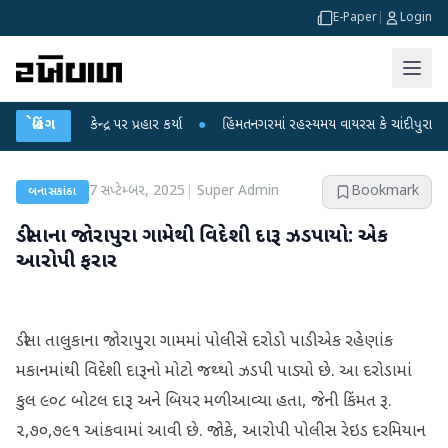
E-Paper
|
Login
એ કેન્દ્ર પર પ્રહાર કર્યા
બ્રેકિંગ
●
હિંમતનગરમાં રહસ્યમય વાયરસ કે ચાંદીપુરા? 6 બાળકોન
7 સપ્ટેમ્બર, 2025
|
Super Admin
Bookmark
બનાસકાંઠા
ડીસાના જોરાપુરા ગામેથી વિદેશી દારૂ ઝડપાયો: એક
આરોપી ફરાર
ડીસા તાલુકાના જોરાપુરા ગામમાં પોલીસે દરોડો પાડી એક રહેણાંક
મકાનમાંથી વિદેશી દારૂનો મોટો જથ્થો ઝડપી પાડ્યો છે. આ દરોડામાં
કુલ ૯૦૮ બોટલ દારૂ અને બિયર મળી આવ્યા હતા, જેની કિંમત રૂ.
૨,૭૦,૭૯૧ આંકવામાં આવી છે. જોકે, આરોપી પોલીસ રેઇડ દરમિયાન