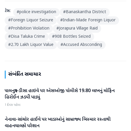
ટેગ્સ:
#
police investigation
#
Banaskantha District
#
Foreign Liquor Seizure
#
Indian-Made Foreign Liquor
#
Prohibition Violation
#
Jorapura Village Raid
#
Disa Taluka Crime
#
908 Bottles Seized
#
2.70 Lakh Liquor Value
#
Accused Absconding
સંબંધિત સમાચાર
પાલનપુર-ડીસા હાઇવે પર એસઓજી પોલીસે 19.80 લાખનું મોર્ફિન
બનાસકાંઠા
હિરોઈન ઝડપી પાડ્યું
1 દિવસ પહેલા
નેનાવા-સાંચોર હાઈવે પર ખાડાઓનું સામ્રાજ્ય બિસ્માર રસ્તાથી
બનાસકાંઠા
વાહનચાલકો પરેશાન