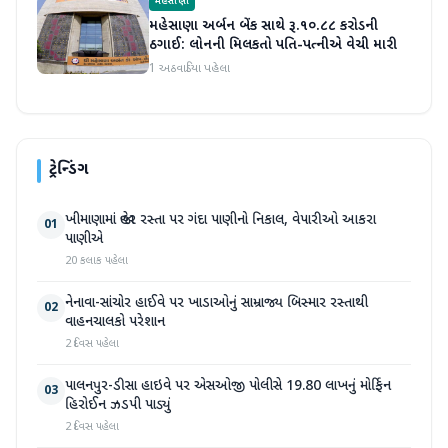
મહેસાણા
મહેસાણા અર્બન બેંક સાથે રૂ.૧૦.૮૮ કરોડની
ઠગાઈ: લોનની મિલકતો પતિ-પત્નીએ વેચી મારી
1 અઠવાડિયા પહેલા
ટ્રેન્ડિંગ
ખીમાણામાં જાહેર રસ્તા પર ગંદા પાણીનો નિકાલ, વેપારીઓ આકરા
01
પાણીએ
20 કલાક પહેલા
નેનાવા-સાંચોર હાઈવે પર ખાડાઓનું સામ્રાજ્ય બિસ્માર રસ્તાથી
02
વાહનચાલકો પરેશાન
2 દિવસ પહેલા
પાલનપુર-ડીસા હાઇવે પર એસઓજી પોલીસે 19.80 લાખનું મોર્ફિન
03
હિરોઈન ઝડપી પાડ્યું
2 દિવસ પહેલા