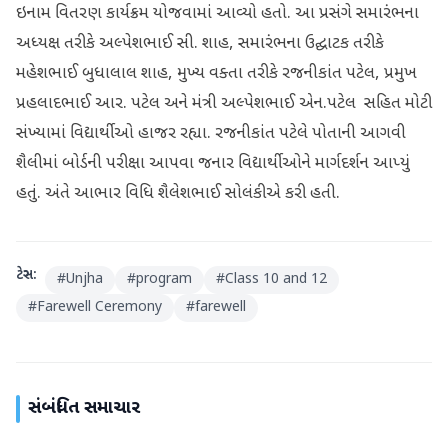
ઇનામ વિતરણ કાર્યક્રમ યોજવામાં આવ્યો હતો. આ પ્રસંગે સમારંભના
અધ્યક્ષ તરીકે અલ્પેશભાઈ સી. શાહ, સમારંભના ઉદ્ઘાટક તરીકે
મહેશભાઈ બુધાલાલ શાહ, મુખ્ય વક્તા તરીકે રજનીકાંત પટેલ, પ્રમુખ
પ્રહલાદભાઈ આર. પટેલ અને મંત્રી અલ્પેશભાઈ એન.પટેલ સહિત મોટી
સંખ્યામાં વિદ્યાર્થીઓ હાજર રહ્યા. રજનીકાંત પટેલે પોતાની આગવી
શૈલીમાં બોર્ડની પરીક્ષા આપવા જનાર વિદ્યાર્થીઓને માર્ગદર્શન આપ્યું
હતું. અંતે આભાર વિધિ શૈલેશભાઈ સોલંકીએ કરી હતી.
ટેગ્સ:
#
Unjha
#
program
#
Class 10 and 12
#
Farewell Ceremony
#
farewell
સંબંધિત સમાચાર