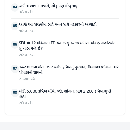
ચાંદીના ભાવમાં વધારો, સોનું પણ મોંઘુ થયું
04
3 દિવસ પહેલા
આજે આ રાજ્યોમાં ભારે પવન સાથે વરસાદની આગાહી
05
4 દિવસ પહેલા
SBI માં 12 મહિનાની FD પર કેટલું વ્યાજ મળશે, વરિષ્ઠ નાગરિકોને
06
શું લાભ મળે છે?
2 દિવસ પહેલા
142 લોકોના મોત, 797 કરોડ રૂપિયાનું નુકસાન, હિમાચલ પ્રદેશમાં ભારે
07
ચોમાસાનો સામનો
20 કલાક પહેલા
ચાંદી 5,000 રૂપિયા મોંઘી થઈ, સોનાના ભાવ 2,200 રૂપિયા સુધી
08
વધ્યા
2 દિવસ પહેલા