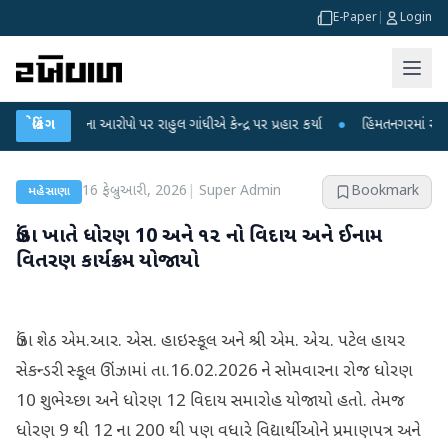
E-Paper
|
Login
ા લીકના આરોપો પર રાહુલ ગાંધીએ કેન્દ્ર પર પ્રહાર કર્યા
બ્રેકિંગ
●
હિંમતનગરમાં રહસ્યમય વા
16 ફેબ્રુઆરી, 2026
|
Super Admin
Bookmark
મહેસાણા
ઉંઝા ખાતે ધોરણ 10 અને ૧૨ નો વિદાય અને ઈનામ
વિતરણ કાર્યક્રમ યોજાયો
ઉંઝા શેઠ એમ.આર. એસ. હાઇસ્કૂલ અને શ્રી એમ. એચ. પટેલ હાયર
સેકન્ડરી સ્કૂલ ઊંઝામાં તા.16.02.2026 ને સોમવારના રોજ ધોરણ
10 શુભેચ્છા અને ધોરણ 12 વિદાય સમારોહ યોજાયો હતો. તેમજ
ધોરણ 9 થી 12 ના 200 થી પણ વધારે વિદ્યાર્થીઓને પ્રમાણપત્ર અને