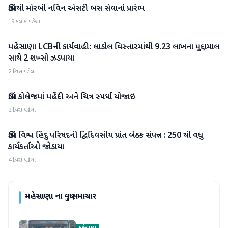
ઊંઝાથી મોરબી નવિન એસટી બસ સેવાનો પ્રારંભ
મહેસાણા
19 કલાક પહેલા
મહેસાણા LCBની કાર્યવાહી: લાડોલ વિસ્તારમાંથી 9.23 લાખના મુદ્દામાલ
મહેસાણા
સાથે 2 શખ્સો ઝડપાયા
2 દિવસ પહેલા
ઊંઝા કોલેજમાં મહેંદી અને ચિત્ર સ્પર્ધા યોજાઇ
મહેસાણા
2 દિવસ પહેલા
ઊંઝા વિશ્વ હિંદુ પરિષદની દ્વિદિવસીય પ્રાંત બેઠક સંપન્ન : 250 થી વધુ
મહેસાણા
કાર્યકર્તાઓ જોડાયા
4 દિવસ પહેલા
મહેસાણા
ના વધુ સમાચાર