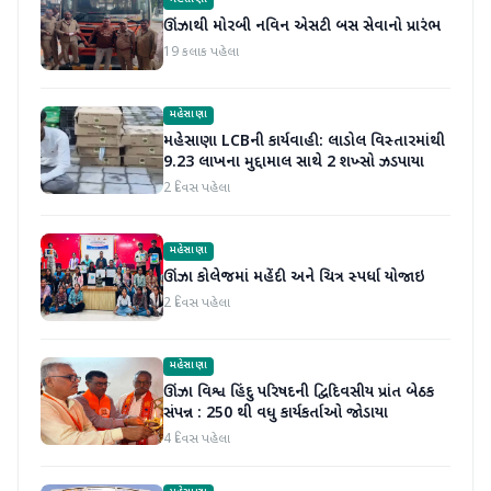
મહેસાણા
ઊંઝાથી મોરબી નવિન એસટી બસ સેવાનો પ્રારંભ
19 કલાક પહેલા
મહેસાણા
મહેસાણા LCBની કાર્યવાહી: લાડોલ વિસ્તારમાંથી
9.23 લાખના મુદ્દામાલ સાથે 2 શખ્સો ઝડપાયા
2 દિવસ પહેલા
મહેસાણા
ઊંઝા કોલેજમાં મહેંદી અને ચિત્ર સ્પર્ધા યોજાઇ
2 દિવસ પહેલા
મહેસાણા
ઊંઝા વિશ્વ હિંદુ પરિષદની દ્વિદિવસીય પ્રાંત બેઠક
સંપન્ન : 250 થી વધુ કાર્યકર્તાઓ જોડાયા
4 દિવસ પહેલા