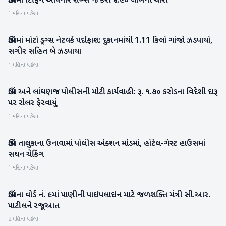
ઊંઝામાં ટિફિન આપનાર શખ્સે જ કરી ₹૧.૯૦ લાખની ચોરી
1 મહિના પહેલા
ઊંઝામાં મોટો ડ્રગ્સ નેટવર્ક પર્દાફાશ: દુકાનમાંથી 1.11 કિલો ગાંજો ઝડપાયો,
મહેસાણા
સગીર સહિત બે ઝડપાયા
1 મહિના પહેલા
ઊંઝા અને લાંઘણજ પોલીસની મોટી કાર્યવાહી: રૂ. ૧.૭૦ કરોડના વિદેશી દારૂ
મહેસાણા
પર રોલર ફેરવાયું
1 મહિના પહેલા
ઊંઝા તાલુકાના ઉનાવામાં પોલીસ એક્શન મોડમાં, હોટેલ-ગેસ્ટ હાઉસમાં
મહેસાણા
સઘન ચેકિંગ
1 મહિના પહેલા
ઊંઝાના વોર્ડ નં. ૯માં પાણીની પાઇપલાઇન માટે જળશક્તિ મંત્રી સી.આર.
મહેસાણા
પાટીલને રજૂઆત
2 મહિના પહેલા