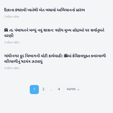
ઉંઝાના કંથરાવી ખાતેથી ખેત બચાવો અભિયાનનો પ્રારંભ
મહેસાણા
2 મહિના પહેલા
ઊંઝા તા. પંચાયતને મળ્યું નવું શાસન: ત્રણેય મુખ્ય હોદ્દાઓ પર સર્વાનુમતે
મહેસાણા
વરણી
2 મહિના પહેલા
ગાંધીનગર ફૂડ વિભાગની મોટી કાર્યવાહી: ઊંઝામાં કેમિકલયુક્ત કલરવાળી
મહેસાણા
વરિયાળીનું ષડયંત્ર ઝડપાયું
2 મહિના પહેલા
...
1
2
4
આગળ →