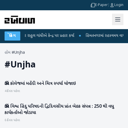
E-Paper
|
Login
ોપો પર રાહુલ ગાંધીએ કેન્દ્ર પર પ્રહાર કર્યા
બ્રેકિંગ
●
હિંમતનગરમાં રહસ્યમય વાયરસ કે ચા
હોમ
/
#Unjha
#
Unjha
ઊંઝા કોલેજમાં મહેંદી અને ચિત્ર સ્પર્ધા યોજાઇ
મહેસાણા
4 દિવસ પહેલા
ઊંઝા વિશ્વ હિંદુ પરિષદની દ્વિદિવસીય પ્રાંત બેઠક સંપન્ન : 250 થી વધુ
મહેસાણા
કાર્યકર્તાઓ જોડાયા
6 દિવસ પહેલા