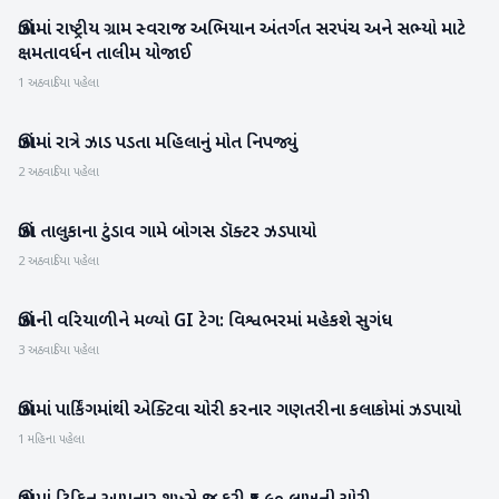
ઊંઝામાં રાષ્ટ્રીય ગ્રામ સ્વરાજ અભિયાન અંતર્ગત સરપંચ અને સભ્યો માટે
મહેસાણા
ક્ષમતાવર્ધન તાલીમ યોજાઈ
1 અઠવાડિયા પહેલા
ઊંઝામાં રાત્રે ઝાડ પડતા મહિલાનું મોત નિપજ્યું
મહેસાણા
2 અઠવાડિયા પહેલા
ઊંઝા તાલુકાના ટુંડાવ ગામે બોગસ ડૉક્ટર ઝડપાયો
મહેસાણા
2 અઠવાડિયા પહેલા
ઊંઝાની વરિયાળીને મળ્યો GI ટેગ: વિશ્વભરમાં મહેકશે સુગંધ
મહેસાણા
3 અઠવાડિયા પહેલા
ઊંઝામાં પાર્કિંગમાંથી એક્ટિવા ચોરી કરનાર ગણતરીના કલાકોમાં ઝડપાયો
મહેસાણા
1 મહિના પહેલા
મહેસાણા