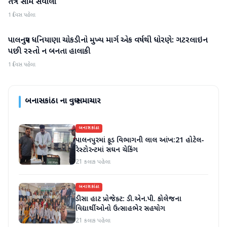
તંત્ર સામે સવાલો
1 દિવસ પહેલા
પાલનપુર ધનિયાણા ચોકડીનો મુખ્ય માર્ગ એક વર્ષથી ધોરણે: ગટરલાઇન
બનાસકાંઠા
પછી રસ્તો ન બનતા હાલાકી
1 દિવસ પહેલા
બનાસકાંઠા
ના વધુ સમાચાર
બનાસકાંઠા
પાલનપુરમાં ફૂડ વિભાગની લાલ આંખ:21 હોટેલ-
રેસ્ટોરન્ટમાં સઘન ચેકિંગ
21 કલાક પહેલા
બનાસકાંઠા
ડીસા હાટ પ્રોજેક્ટ: ડી.એન.પી. કોલેજના
વિદ્યાર્થીઓનો ઉત્સાહભેર સહયોગ
21 કલાક પહેલા