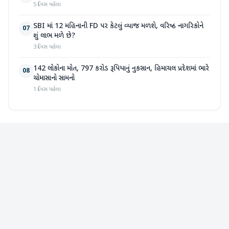
5 દિવસ પહેલા
SBI માં 12 મહિનાની FD પર કેટલું વ્યાજ મળશે, વરિષ્ઠ નાગરિકોને
07
શું લાભ મળે છે?
3 દિવસ પહેલા
142 લોકોના મોત, 797 કરોડ રૂપિયાનું નુકસાન, હિમાચલ પ્રદેશમાં ભારે
08
ચોમાસાનો સામનો
1 દિવસ પહેલા