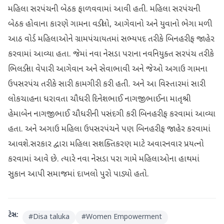
મહિલા સરપંચની બેઠક ફાળવવામાં આવી હતી. મહિલા સરપંચની
બેઠક હોવાના કારણે ગામના વડીલો, આગેવાનો અને યુવાનો ભેગા મળી
આઠ વોર્ડ મહિલાઓને ગ્રામપંચાયતમાં સભ્યપદ તરીકે બિનહરીફ જાહેર
કરવામાં આવ્યા હતા. જેમાં નવા નેસડા પરાના નવનિયુક્ત સરપંચ તરીકે
ભિલડીના વેપારી આગેવાન અને સેવાભાવી અને જેઓ અગાઉ ગામના
ઉપસરપંચ તરીકે સારી કામગીરી કરી હતી. અને આ વિસ્તારમાં સારી
લોકચાહના ધરાવતા ચૌધરી દિનેશભાઈ નાગજીભાઈના માતૃશ્રી
હેમાબેન નાગજીભાઈ ચૌધરીની પસંદગી કરી બિનહરીફ કરવામાં આવ્યા
હતા. અને અગાઉ મહિલા ઉપસરપંચને પણ બિનહરીફ જાહેર કરવામાં
આવશે.સરકાર દ્વારા મહિલા સશક્તિકરણ માટે અવારનવાર પ્રયત્નો
કરવામાં આવે છે. ત્યારે નવા નેસડા પરા ગામે મહિલાઓના હાથમાં
સુકાન આપી સમાજમાં દાખલો પુરો પાડ્યો હતો.
ટેગ્સ:
#
Disa taluka
#
Women Empowerment