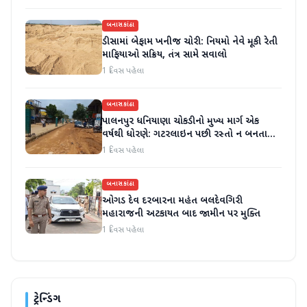
બનાસકાંઠા
ડીસામાં બેફામ ખનીજ ચોરી: નિયમો નેવે મૂકી રેતી
માફિયાઓ સક્રિય, તંત્ર સામે સવાલો
1 દિવસ પહેલા
બનાસકાંઠા
પાલનપુર ધનિયાણા ચોકડીનો મુખ્ય માર્ગ એક
વર્ષથી ધોરણે: ગટરલાઇન પછી રસ્તો ન બનતા
હાલાકી
1 દિવસ પહેલા
બનાસકાંઠા
ઓગડ દેવ દરબારના મહંત બલદેવગિરી
મહારાજની અટકાયત બાદ જામીન પર મુક્તિ
1 દિવસ પહેલા
ટ્રેન્ડિંગ