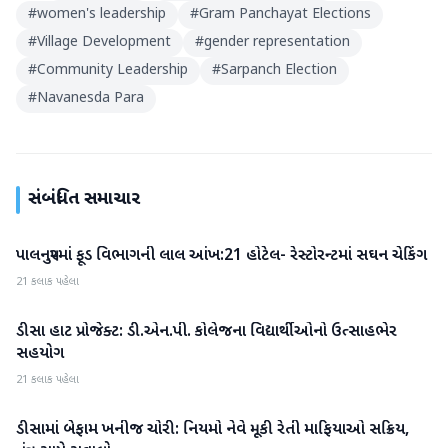
#
women's leadership
#
Gram Panchayat Elections
#
Village Development
#
gender representation
#
Community Leadership
#
Sarpanch Election
#
Navanesda Para
સંબંધિત સમાચાર
પાલનપુરમાં ફૂડ વિભાગની લાલ આંખ:21 હોટેલ- રેસ્ટોરન્ટમાં સઘન ચેકિંગ
બનાસકાંઠા
21 કલાક પહેલા
ડીસા હાટ પ્રોજેક્ટ: ડી.એન.પી. કોલેજના વિદ્યાર્થીઓનો ઉત્સાહભેર
બનાસકાંઠા
સહયોગ
21 કલાક પહેલા
ડીસામાં બેફામ ખનીજ ચોરી: નિયમો નેવે મૂકી રેતી માફિયાઓ સક્રિય,
બનાસકાંઠા