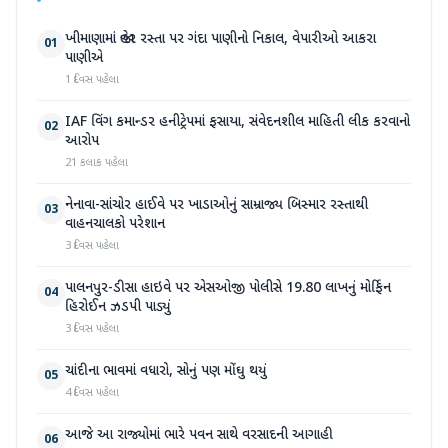
ખીમાણામાં જાહેર રસ્તા પર ગંદા પાણીનો નિકાલ, વેપારીઓ આકરા
01
પાણીએ
1 દિવસ પહેલા
IAF વિંગ કમાન્ડર હનીટ્રેપમાં ફસાયા, સંવેદનશીલ માહિતી લીક કરવાનો
02
આરોપ
21 કલાક પહેલા
નેનાવા-સાંચોર હાઈવે પર ખાડાઓનું સામ્રાજ્ય બિસ્માર રસ્તાથી
03
વાહનચાલકો પરેશાન
3 દિવસ પહેલા
પાલનપુર-ડીસા હાઇવે પર એસઓજી પોલીસે 19.80 લાખનું મોર્ફિન
04
હિરોઈન ઝડપી પાડ્યું
3 દિવસ પહેલા
ચાંદીના ભાવમાં વધારો, સોનું પણ મોંઘુ થયું
05
4 દિવસ પહેલા
આજે આ રાજ્યોમાં ભારે પવન સાથે વરસાદની આગાહી
06