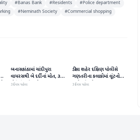
lity
#
Banas Bank
#
Residents
#
Police department
rking
#
Neminath Society
#
Commercial shopping
બનાસકાંઠામાં ચાંદીપુરા
ડીસા શહેર દક્ષિણ પોલીસે
બનાસકાંઠા
બનાસકાંઠા
થી
વાયરસથી બે દર્દીનાં મોત, ૩
ગણતરીના કલાકોમાં લૂંટનો
ની
પોઝિટિવ કેસથી ફફડાટ
ગુનો ઉકેલ્યો
3 દિવસ પહેલા
3 દિવસ પહેલા