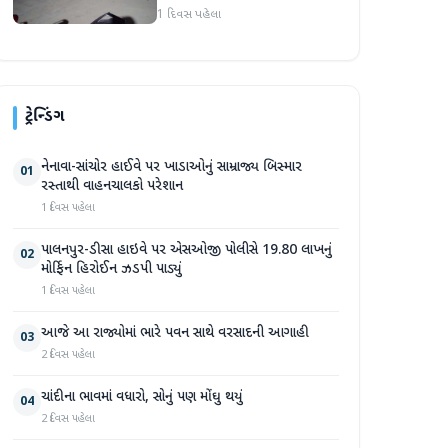
હુમલો: બે ઈજાગ્રસ્ત, આરોપી
1 દિવસ પહેલા
સામે કડક કાર્યવાહીની માંગ
ટ્રેન્ડિંગ
નેનાવા-સાંચોર હાઈવે પર ખાડાઓનું સામ્રાજ્ય બિસ્માર
01
રસ્તાથી વાહનચાલકો પરેશાન
1 દિવસ પહેલા
પાલનપુર-ડીસા હાઇવે પર એસઓજી પોલીસે 19.80 લાખનું
02
મોર્ફિન હિરોઈન ઝડપી પાડ્યું
1 દિવસ પહેલા
આજે આ રાજ્યોમાં ભારે પવન સાથે વરસાદની આગાહી
03
2 દિવસ પહેલા
ચાંદીના ભાવમાં વધારો, સોનું પણ મોંઘુ થયું
04
2 દિવસ પહેલા