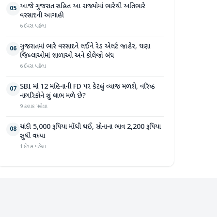
આજે ગુજરાત સહિત આ રાજ્યોમાં ભારેથી અતિભારે
05
વરસાદની આગાહી
6 દિવસ પહેલા
ગુજરાતમાં ભારે વરસાદને લઈને રેડ એલર્ટ જાહેર, ઘણા
06
જિલ્લાઓમાં શાળાઓ અને કોલેજો બંધ
6 દિવસ પહેલા
SBI માં 12 મહિનાની FD પર કેટલું વ્યાજ મળશે, વરિષ્ઠ
07
નાગરિકોને શું લાભ મળે છે?
9 કલાક પહેલા
ચાંદી 5,000 રૂપિયા મોંઘી થઈ, સોનાના ભાવ 2,200 રૂપિયા
08
સુધી વધ્યા
1 દિવસ પહેલા