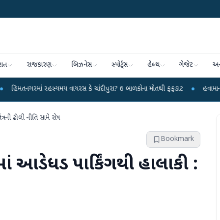
રાત
રાજકારણ
બિઝનેસ
સ્પોર્ટ્સ
હેલ્થ
ગેજેટ
અન
 રહસ્યમય વાયરસ કે ચાંદીપુરા? 6 બાળકોના મોતથી ફફડાટ
●
હવામાન વિભાગે 18 રાજ્ય
ત્રની ઢીલી નીતિ સામે રોષ
Bookmark
ં આડેધડ પાર્કિંગથી હાલાકી :