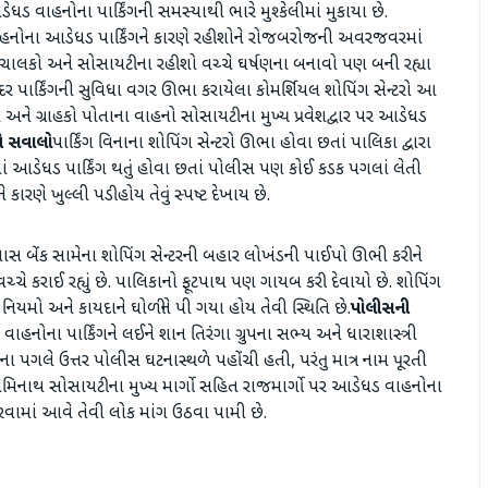
 વાહનોના પાર્કિંગની સમસ્યાથી ભારે મુશ્કેલીમાં મુકાયા છે.
વાહનોના આડેધડ પાર્કિંગને કારણે રહીશોને રોજબરોજની અવરજવરમાં
નચાલકો અને સોસાયટીના રહીશો વચ્ચે ઘર્ષણના બનાવો પણ બની રહ્યા
ર પાર્કિંગની સુવિધા વગર ઊભા કરાયેલા કોમર્શિયલ શોપિંગ સેન્ટરો આ
 અને ગ્રાહકો પોતાના વાહનો સોસાયટીના મુખ્ય પ્રવેશદ્વાર પર આડેધડ
ામે સવાલો
​પાર્કિંગ વિનાના શોપિંગ સેન્ટરો ઊભા હોવા છતાં પાલિકા દ્વારા
ાં આડેધડ પાર્કિંગ થતું હોવા છતાં પોલીસ પણ કોઈ કડક પગલાં લેતી
ારણે ખુલ્લી પડી હોય તેવું સ્પષ્ટ દેખાય છે.
સ બેંક સામેના શોપિંગ સેન્ટરની બહાર લોખંડની પાઈપો ઊભી કરીને
વચ્ચે કરાઈ રહ્યું છે. પાલિકાનો ફૂટપાથ પણ ગાયબ કરી દેવાયો છે. શોપિંગ
મો અને કાયદાને ઘોળીને પી ગયા હોય તેવી સ્થિતિ છે. ​
પોલીસની
નોના પાર્કિંગને લઈને શાન તિરંગા ગ્રુપના સભ્ય અને ધારાશાસ્ત્રી
ના પગલે ઉત્તર પોલીસ ઘટનાસ્થળે પહોંચી હતી, પરંતુ માત્ર નામ પૂરતી
નેમિનાથ સોસાયટીના મુખ્ય માર્ગો સહિત રાજમાર્ગો પર આડેધડ વાહનોના
હી કરવામાં આવે તેવી લોક માંગ ઉઠવા પામી છે.