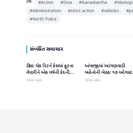
ટેગ્સ:
#
Action
#
Disa
#
Banaskantha
#
Municipa
#
Administration
#
strict action
#
vehicles
#
pa
#
North Police
સંબંધિત સમાચાર
ડીસા: ચેક રિટર્ન કેસમાં ફ્રૂટના
અંબાજીમાં આંગણવાડી
બનાસકાંઠા
બનાસકાંઠા
વેપારીને એક વર્ષની કેદની
બહેનોની બેઠક: ૧૭ ઓગસ્ટ
સજા
અચોક્કસ મુદતના આંદોલન
3 દિવસ પહેલા
3 દિવસ પહેલા
ચીમકી