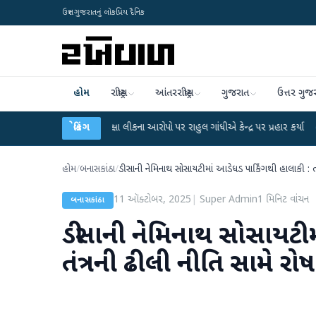
ઉત્તર ગુજરાતનું લોકપ્રિય દૈનિક
હોમ
રાષ્ટ્રીય
આંતરરાષ્ટ્રીય
ગુજરાત
ઉત્તર ગુજ
-NET પરીક્ષા લીકના આરોપો પર રાહુલ ગાંધીએ કેન્દ્ર પર પ્રહાર કર્યા
બ્રેકિંગ
●
હિંમતનગરમાં
હોમ
/
બનાસકાંઠા
/
ડીસાની નેમિનાથ સોસાયટીમાં આડેધડ પાર્કિંગથી હાલાકી : તં
11 ઑક્ટોબર, 2025
|
Super Admin
1
મિનિટ વાંચન
બનાસકાંઠા
ડીસાની નેમિનાથ સોસાયટીમા
તંત્રની ઢીલી નીતિ સામે રોષ