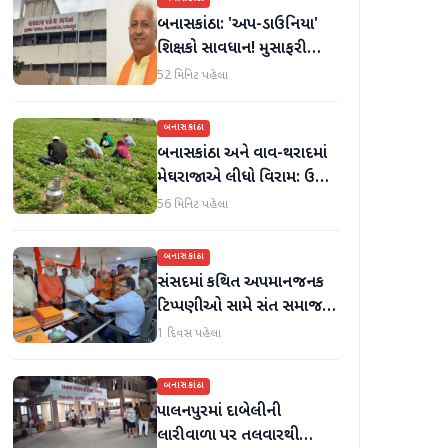
બનાસકાંઠા: 'અપ-ડાઉનિયા'
શિક્ષકો સાવધાન! મુસાફરી
કરતા શિક્ષકો સામે તવાઈ હાથ
52 મિનિટ પહેલા
ધરાશે
બનાસકાંઠા
બનાસકાંઠા અને વાવ-થરાદમાં
મેઘરાજાએ લીધો વિરામ: ઉઘાડ
નીકળતાં ખેડૂતોમાં આનંદનો
56 મિનિટ પહેલા
માહોલ
બનાસકાંઠા
સંસદમાં કથિત અપમાનજનક
ટિપ્પણીઓ સામે સંત સમાજમાં
રોષ: પાલનપુરમાં VHP સાથે
1 દિવસ પહેલા
મળીને અધિક કલેક્ટરને
આવેદનપત્ર આપ્યું
બનાસકાંઠા
પાલનપુરમાં દાબેલીની
લારીવાળા પર તલવારથી