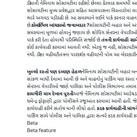
ડીસાની નેમિનાથ સોસાયટીના રહીશો છેલ્લા કેટલાક સમયથી આડેધડ
સોસાયટીના મુખ્ય પ્રવેશદ્વાર સહિત આસપાસના વિસ્તારોમાં 
ભારે અગવડ પડી રહી છે. આ સમસ્યાને લઈને પાર્ક કરનાર વાહ
છે.
​કોમર્શિયલ બાંધકામો જવાબદાર ?
​સોસાયટીની બહાર અને અંદ
સમસ્યાના મૂળમાં હોવાનું જણાય છે. શોપિંગ સેન્ટરના વેપારીઓ
પાર્ક કરી દેતા હોવાથી પરિસ્થિતિ સર્જાઈ છે.
​તંત્રની કાર્યવાહી સ
કોઈ કાર્યવાહી કરવામાં આવતી નથી. એટલું જ નહીં, સોસાયટીમ
નથી. ડીસા વહીવટીતંત્રના પારદર્શક વહીવટની પોલ આ બેદરકારીને ક
​ખુલ્લો રસ્તો પણ દબાણ હેઠળ
​નેમિનાથ સોસાયટીની બહાર બના
સાંકળ બાંધી દેવામાં આવી છે અને વાહનોનું પાર્કિંગ પણ રસ્તા 
સેન્ટરના વેપારીઓ જાણે પાલિકા અને પોલીસ વિભાગના તમામ નિય
કામગીરી માત્ર દેખાવ પૂરતી
​આજે નેમિનાથ સોસાયટીમાં આડેધડ વાહ
ધમેન્દ્ર ફોફાણી દ્વારા પોલીસને રજૂઆત કરવામાં આવી હતી. જે
કાર્યવાહી કરીને સંતોષ માની લીધો હતો.
કડક કાર્યવાહીની માંગ
​
પાર્કિંગ સામે પોલીસ અને પાલિકા દ્વારા સત્વરે કડક કાર્યવા
Beta
Beta feature