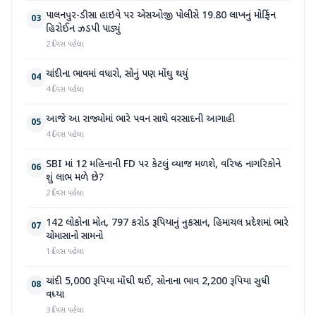
પાલનપુર-ડીસા હાઇવે પર એસઓજી પોલીસે 19.80 લાખનું મોર્ફિન
03
હિરોઈન ઝડપી પાડ્યું
2 દિવસ પહેલા
ચાંદીના ભાવમાં વધારો, સોનું પણ મોંઘુ થયું
04
4 દિવસ પહેલા
આજે આ રાજ્યોમાં ભારે પવન સાથે વરસાદની આગાહી
05
4 દિવસ પહેલા
SBI માં 12 મહિનાની FD પર કેટલું વ્યાજ મળશે, વરિષ્ઠ નાગરિકોને
06
શું લાભ મળે છે?
2 દિવસ પહેલા
142 લોકોના મોત, 797 કરોડ રૂપિયાનું નુકસાન, હિમાચલ પ્રદેશમાં ભારે
07
ચોમાસાનો સામનો
1 દિવસ પહેલા
ચાંદી 5,000 રૂપિયા મોંઘી થઈ, સોનાના ભાવ 2,200 રૂપિયા સુધી
08
વધ્યા
3 દિવસ પહેલા