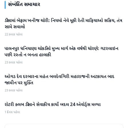
સંબંધિત સમાચાર
ડીસામાં બેફામ ખનીજ ચોરી: નિયમો નેવે મૂકી રેતી માફિયાઓ સક્રિય, તંત્ર
બનાસકાંઠા
સામે સવાલો
22 કલાક પહેલા
પાલનપુર ધનિયાણા ચોકડીનો મુખ્ય માર્ગ એક વર્ષથી ધોરણે: ગટરલાઇન
બનાસકાંઠા
પછી રસ્તો ન બનતા હાલાકી
23 કલાક પહેલા
ઓગડ દેવ દરબારના મહંત બલદેવગિરી મહારાજની અટકાયત બાદ
બનાસકાંઠા
જામીન પર મુક્તિ
23 કલાક પહેલા
રોટરી ક્લબ ડીસાને સેવાકીય કાર્યો બદલ 24 એવોર્ડ્સ મળ્યા
બનાસકાંઠા
1 દિવસ પહેલા