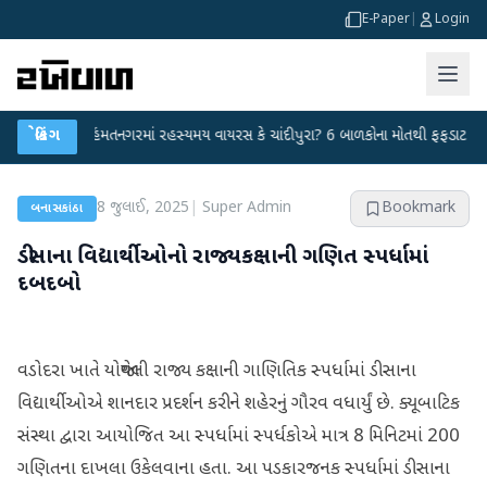
E-Paper
|
Login
●
બ્રેકિંગ
હિંમતનગરમાં રહસ્યમય વાયરસ કે ચાંદીપુરા? 6 બાળકોના મોતથી ફફડાટ
●
હવામ
8 જુલાઈ, 2025
|
Super Admin
Bookmark
બનાસકાંઠા
ડીસાના વિદ્યાર્થીઓનો રાજ્યકક્ષાની ગણિત સ્પર્ધામાં
દબદબો
વડોદરા ખાતે યોજાયેલી રાજ્ય કક્ષાની ગાણિતિક સ્પર્ધામાં ડીસાના
વિદ્યાર્થીઓએ શાનદાર પ્રદર્શન કરીને શહેરનું ગૌરવ વધાર્યું છે. ક્યૂબાટિક
સંસ્થા દ્વારા આયોજિત આ સ્પર્ધામાં સ્પર્ધકોએ માત્ર 8 મિનિટમાં 200
ગણિતના દાખલા ઉકેલવાના હતા. આ પડકારજનક સ્પર્ધામાં ડીસાના