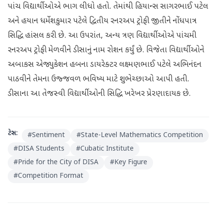
પાંચ વિદ્યાર્થીઓએ ભાગ લીધો હતો. તેમાંથી હિયાન્સ સાગરભાઈ પટેલ
અને હયાન ધર્મેશકુમાર પટેલે દ્વિતીય રનરઅપ ટ્રોફી જીતીને નોંધપાત્ર
સિદ્ધિ હાંસલ કરી છે. આ ઉપરાંત, અન્ય ત્રણ વિદ્યાર્થીઓએ પાંચમી
રનરઅપ ટ્રોફી મેળવીને ડીસાનું નામ રોશન કર્યું છે. વિજેતા વિદ્યાર્થીઓને
અબાકસ એજ્યુકેશન હબના ડાયરેક્ટર લક્ષ્મણભાઈ પટેલે અભિનંદન
પાઠવીને તેમના ઉજ્જવળ ભવિષ્ય માટે શુભેચ્છાઓ આપી હતી.
ડીસાના આ તેજસ્વી વિદ્યાર્થીઓની સિદ્ધિ ખરેખર પ્રેરણાદાયક છે.
ટેગ્સ:
#
Sentiment
#
State-Level Mathematics Competition
#
DISA Students
#
Cubatic Institute
#
Pride for the City of DISA
#
Key Figure
#
Competition Format