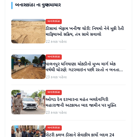
બનાસકાંઠા
ના વધુ સમાચાર
બનાસકાંઠા
ડીસામાં બેફામ ખનીજ ચોરી: નિયમો નેવે મૂકી રેતી
માફિયાઓ સક્રિય, તંત્ર સામે સવાલો
22 કલાક પહેલા
બનાસકાંઠા
પાલનપુર ધનિયાણા ચોકડીનો મુખ્ય માર્ગ એક
વર્ષથી ધોરણે: ગટરલાઇન પછી રસ્તો ન બનતા
હાલાકી
23 કલાક પહેલા
બનાસકાંઠા
ઓગડ દેવ દરબારના મહંત બલદેવગિરી
મહારાજની અટકાયત બાદ જામીન પર મુક્તિ
23 કલાક પહેલા
બનાસકાંઠા
રોટરી ક્લબ ડીસાને સેવાકીય કાર્યો બદલ 24