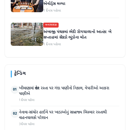
એવોર્ડ્સ મળ્યા
1 દિવસ પહેલા
બનાસકાંઠા
અંબાજી પંથકમાં ભેદી રોગચાળાનો આતંક: બે
સપ્તાહમાં સેંકડો ભૂંડોના મોત
1 દિવસ પહેલા
ટ્રેન્ડિંગ
ખીમાણામાં જાહેર રસ્તા પર ગંદા પાણીનો નિકાલ, વેપારીઓ આકરા
01
પાણીએ
1 દિવસ પહેલા
નેનાવા-સાંચોર હાઈવે પર ખાડાઓનું સામ્રાજ્ય બિસ્માર રસ્તાથી
02
વાહનચાલકો પરેશાન
3 દિવસ પહેલા