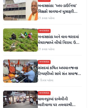
બનાસકાંઠા: 'અપ-ડાઉનિયા'
શિક્ષકો સાવધાન! મુસાફરી
કરતા શિક્ષકો સામે તવાઈ હાથ
21 કલાક પહેલા
ધરાશે
બનાસકાંઠા
બનાસકાંઠા અને વાવ-થરાદમાં
મેઘરાજાએ લીધો વિરામ: ઉઘાડ
નીકળતાં ખેડૂતોમાં આનંદનો
21 કલાક પહેલા
માહોલ
બનાસકાંઠા
સંસદમાં કથિત અપમાનજનક
ટિપ્પણીઓ સામે સંત સમાજમાં
રોષ: પાલનપુરમાં VHP સાથે
1 દિવસ પહેલા
મળીને અધિક કલેક્ટરને
આવેદનપત્ર આપ્યું
બનાસકાંઠા
પાલનપુરમાં દાબેલીની
લારીવાળા પર તલવારથી