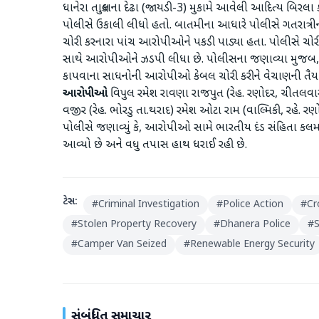
ધાનેરા તાલુકાના દેઢા (જાયડી-3) મુકામે આવેલી આદિત્ય બિરલા ક
પોલીસે ઉકાલી લીધો હતો. બાતમીના આધારે પોલીસે ગતરાત્રીના
ચોરી કરનારા પાંચ આરોપીઓને પકડી પાડ્યા હતા. પોલીસે ચોરી
સાથે આરોપીઓને ઝડપી લીધા છે. પોલીસના જણાવ્યા મુજબ, સોલ
કાપવાના સાધનોની આરોપીઓ કેબલ ચોરી કરીને વેચાણની તૈયારીમા
આરોપીઓ
વિપુલ રમેશ રાવણા રાજપુત (રેહ. રણોદર, ચીતલવા
વજીર (રેહ. ભોરડુ તા.થરાદ) રમેશ ઓટા રામ (વાલ્મિકી, રહે. 
પોલીસે જણાવ્યું કે, આરોપીઓ સામે ભારતીય દંડ સંહિતા કલ
આવ્યો છે અને વધુ તપાસ હાથ ધરાઈ રહી છે.
ટેગ્સ:
#
Criminal Investigation
#
Police Action
#
Cr
#
Stolen Property Recovery
#
Dhanera Police
#
S
#
Camper Van Seized
#
Renewable Energy Security
સંબંધિત સમાચાર