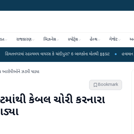
રાત
રાજકારણ
બિઝનેસ
સ્પોર્ટ્સ
હેલ્થ
ગેજેટ
અન
 રહસ્યમય વાયરસ કે ચાંદીપુરા? 6 બાળકોના મોતથી ફફડાટ
●
હવામાન વિભાગે 18 રાજ્ય
પાંચ આરોપીઓને ઝડપી પાડ્યા
Bookmark
ેક્ટમાંથી કેબલ ચોરી કરનારા
ડ્યા