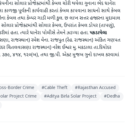
ંપનીના સોલાર પ્રોજેક્ટમાંથી કેબલ ચોરી થયેલા ગુનાના ભેદ ધાનેરા
 કાળજી પૂર્વકની કાર્યવાહી કરતાં કેબલ કાપવાના સાધનો સાથે કેબલ
ના કેબલ તથા કેમ્પર ગાડી મળી કુલ. છ લાખ સત્તર હજારના મુદામાલ
ાર પ્રોજેક્ટમાંથી સોલાર કેબલ, ઉપરાંત કેબલ ડોપર (તાપણું),
ં હતા. ત્યારે ધાનેરા પોલીસે તેમને ઝડપ્યા હતા.
પકડાયેલા
સણા, રાજસ્થાન) રમેશ વેના. રાજપુત (રેહ. રાજસ્થાન) અંકિત ગણપત
રણોદર ચિતલવાસણા રાજસ્થાન) નરેશ ઈશ્વર મુ. મકડાલા તા.દિયોદર
મ ૩૭૯, ૪૧૪, ૧૨૦(બ), તથા જી.પી. એક્ટ મુજબ ગુનો દાખલ કરવામાં
oss-Border Crime
#
Cable Theft
#
Rajasthan Accused
olar Project Crime
#
Aditya Birla Solar Project
#
Dedha