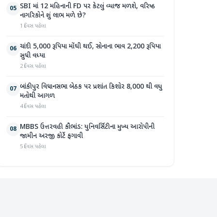
SBI માં 12 મહિનાની FD પર કેટલું વ્યાજ મળશે, વરિષ્ઠ
05
નાગરિકોને શું લાભ મળે છે?
1 દિવસ પહેલા
ચાંદી 5,000 રૂપિયા મોંઘી થઈ, સોનાના ભાવ 2,200 રૂપિયા
06
સુધી વધ્યા
2 દિવસ પહેલા
બાંકીપુર વિધાનસભા બેઠક પર પ્રશાંત કિશોર 8,000 થી વધુ
07
મતોથી આગળ
4 દિવસ પહેલા
MBBS ઉત્તરવહી કૌભાંડ: યુનિવર્સિટીના મુખ્ય આરોપીની
08
જામીન અરજી કોર્ટે ફગાવી
5 દિવસ પહેલા