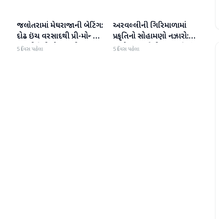
જલોતરામાં મેઘરાજાની બેટિંગ:
અરવલ્લીની ગિરિમાળામાં
બનાસકાંઠા
બનાસકાંઠા
દોઢ ઇંચ વરસાદથી પ્રી-મોન્સૂન
પ્રકૃતિનો સોહામણો નઝારો:
કામગીરીની પોલ ખુલી
જલોતરા ગામેથી ગુરુ પર્વતનું
5 દિવસ પહેલા
5 દિવસ પહેલા
્ત
મનમોહક દૃશ્ય