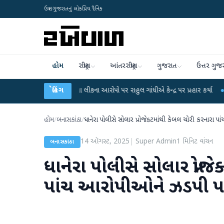
ઉત્તર ગુજરાતનું લોકપ્રિય દૈનિક
હોમ
રાષ્ટ્રીય
આંતરરાષ્ટ્રીય
ગુજરાત
ઉત્તર ગુજ
-NET પરીક્ષા લીકના આરોપો પર રાહુલ ગાંધીએ કેન્દ્ર પર પ્રહાર કર્યા
બ્રેકિંગ
●
હિંમતનગરમાં
હોમ
/
બનાસકાંઠા
/
ધાનેરા પોલીસે સોલાર પ્રોજેક્ટમાંથી કેબલ ચોરી કરનારા 
14 ઑગસ્ટ, 2025
|
Super Admin
1
મિનિટ વાંચન
બનાસકાંઠા
ધાનેરા પોલીસે સોલાર પ્રોજ
પાંચ આરોપીઓને ઝડપી પા