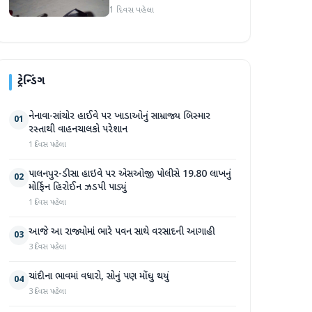
હુમલો: બે ઈજાગ્રસ્ત, આરોપી
1 દિવસ પહેલા
સામે કડક કાર્યવાહીની માંગ
ટ્રેન્ડિંગ
નેનાવા-સાંચોર હાઈવે પર ખાડાઓનું સામ્રાજ્ય બિસ્માર
01
રસ્તાથી વાહનચાલકો પરેશાન
1 દિવસ પહેલા
પાલનપુર-ડીસા હાઇવે પર એસઓજી પોલીસે 19.80 લાખનું
02
મોર્ફિન હિરોઈન ઝડપી પાડ્યું
1 દિવસ પહેલા
આજે આ રાજ્યોમાં ભારે પવન સાથે વરસાદની આગાહી
03
3 દિવસ પહેલા
ચાંદીના ભાવમાં વધારો, સોનું પણ મોંઘુ થયું
04
3 દિવસ પહેલા