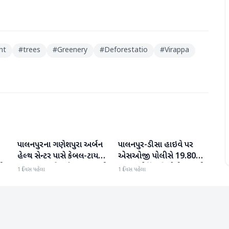
nt
#
trees
#
Greenery
#
Deforestatio
#
Virappa
પાલનપુરના ગણેશપુરા અર્બન
પાલનપુર-ડીસા હાઇવે પર
બનાસકાંઠા
બનાસકાંઠા
હેલ્થ સેન્ટર પાસે કેબલ-ટાયર
એસઓજી પોલીસે 19.80
પી
સળગાવાતા ફેલાયેલા ધુમાડાથી
લાખનું મોર્ફિન હિરોઈન ઝડપી
1 દિવસ પહેલા
1 દિવસ પહેલા
લોકો પરેશાન
પાડ્યું