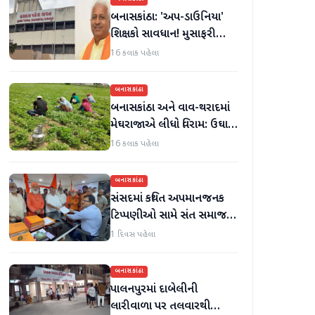
બનાસકાંઠા: 'અપ-ડાઉનિયા'
શિક્ષકો સાવધાન! મુસાફરી
કરતા શિક્ષકો સામે તવાઈ હાથ
16 કલાક પહેલા
ધરાશે
બનાસકાંઠા
બનાસકાંઠા અને વાવ-થરાદમાં
મેઘરાજાએ લીધો વિરામ: ઉઘાડ
નીકળતાં ખેડૂતોમાં આનંદનો
16 કલાક પહેલા
માહોલ
બનાસકાંઠા
સંસદમાં કથિત અપમાનજનક
ટિપ્પણીઓ સામે સંત સમાજમાં
રોષ: પાલનપુરમાં VHP સાથે
1 દિવસ પહેલા
મળીને અધિક કલેક્ટરને
આવેદનપત્ર આપ્યું
બનાસકાંઠા
પાલનપુરમાં દાબેલીની
લારીવાળા પર તલવારથી