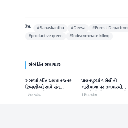
ટેગ્સ:
#
Banaskantha
#
Deesa
#
Forest Departme
#
productive green
#
Indiscriminate killing
સંબંધિત સમાચાર
સંસદમાં કથિત અપમાનજનક
પાલનપુરમાં દાબેલીની
બનાસકાંઠા
બનાસકાંઠા
ટિપ્પણીઓ સામે સંત
લારીવાળા પર તલવારથી
સમાજમાં રોષ: પાલનપુરમાં
હુમલો: બે ઈજાગ્રસ્ત, આરો
1 દિવસ પહેલા
1 દિવસ પહેલા
VHP સાથે મળીને અધિક
સામે કડક કાર્યવાહીની માંગ
કલેક્ટરને આવેદનપત્ર આપ્યું