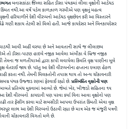
લીભગત
બનાસકાંઠા જિલ્લા સહિત ડીસા પંથકમાં લીલા વૃક્ષોની આડેધડ
કિંમત નથી.આ વર્ષે પડેલ કાળઝાળ ગરમીએ પણ વૃક્ષનું મહત્વ
્ષની હરિયાળીને દેશી વીરપ્પનો આડેધડ વૃક્ષછેદન કરી આ વિસ્તારને
 વેઢે ગણી શકાય તેટલી સો મિલો હતી. આજે કાયદેસર અને બિનકાયદેસર
ાવાડથી આવી અહીં વસ્યા છે અને આવતાની સાથે જ લીલાછમ
ત કરીએ તો ડીસા-પાટણ હાઇવે નજીક આવેલા અંબીકા વે બ્રિજ નજીક
માંથી તેમના જ મળતીયાઓ દ્વારા કાપી લવાયેલા કિંમતિ વૃક્ષ પાણીના મૂલે
ક્ષ વેતરાઈ જાય છે. પરંતુ આ દેશી વીરપ્પનોના હપ્તાના દબાણ હેઠળ
હી કરતા નથી. તેમની મિલકતોની તપાસ થાય તો અન્ય ચોંકાવનારી
મગ્ર પંથક ઉજ્જડ રણમાં ફેરવાઈ રહ્યો છે.
પ્રતિબંધિત વૃક્ષોની પણ
 બાબતે પ્રતિબંધ મુકવામાં આવ્યો છે. જેમાં ખેર, ખીજડો સહિતના ૧૫
ણ આ દેશી વીરપ્પનો કાયદાની પણ પરવા કર્યા વિના આવા વૃક્ષોનો પણ
ડ કાઢી તાર ફેંસીંગ કરવા માટે સબસીડી આપવા ઉપરાંત કિંમતી એવા વૃક્ષ
ભરપૂર લાભ આ દેશી વિરપ્પનો ઉઠાવી રહ્યા છે માત્ર એક જ મંજુરી પત્રની
 હોવાની ચોંકાવનારી વિગતો મળે છે.