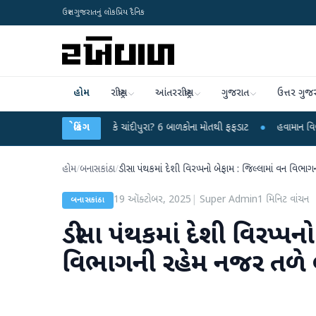
ઉત્તર ગુજરાતનું લોકપ્રિય દૈનિક
હોમ
રાષ્ટ્રીય
આંતરરાષ્ટ્રીય
ગુજરાત
ઉત્તર ગુજ
 રહસ્યમય વાયરસ કે ચાંદીપુરા? 6 બાળકોના મોતથી ફફડાટ
બ્રેકિંગ
●
હવામાન વિભાગે 18 રાજ્
હોમ
/
બનાસકાંઠા
/
ડીસા પંથકમાં દેશી વિરપ્પનો બેફામ : જિલ્લામાં વન વિભાગની
19 ઑક્ટોબર, 2025
|
Super Admin
1
મિનિટ વાંચન
બનાસકાંઠા
ડીસા પંથકમાં દેશી વિરપ્પન
વિભાગની રહેમ નજર તળે લીલ