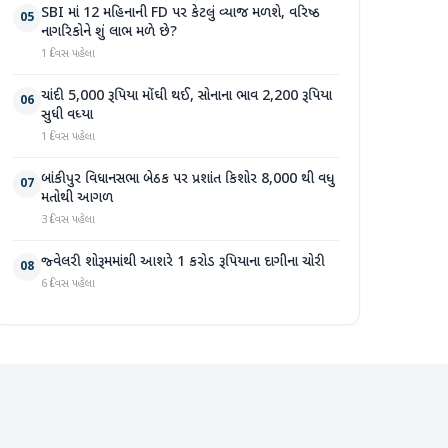
SBI માં 12 મહિનાની FD પર કેટલું વ્યાજ મળશે, વરિષ્ઠ
05
નાગરિકોને શું લાભ મળે છે?
1 દિવસ પહેલા
ચાંદી 5,000 રૂપિયા મોંઘી થઈ, સોનાના ભાવ 2,200 રૂપિયા
06
સુધી વધ્યા
1 દિવસ પહેલા
બાંકીપુર વિધાનસભા બેઠક પર પ્રશાંત કિશોર 8,000 થી વધુ
07
મતોથી આગળ
3 દિવસ પહેલા
જ્વેલરી શોરૂમમાંથી આશરે 1 કરોડ રૂપિયાના દાગીના ચોરી
08
6 દિવસ પહેલા