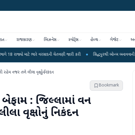
રાત
રાજકારણ
બિઝનેસ
સ્પોર્ટ્સ
હેલ્થ
ગેજેટ
અન
યો માટે ભારે વરસાદની ચેતવણી જારી કરી
●
સિદ્ધપુરથી બોમ્બ બનાવવાની સામગ્રી સાથ
 રહેમ નજર તળે લીલા વૃક્ષોનું નિકંદન
Bookmark
ો બેફામ : જિલ્લામાં વન
ા વૃક્ષોનું નિકંદન