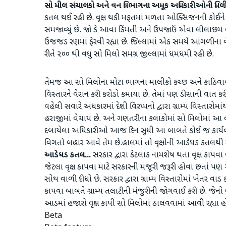
સો મીલ સંચાલકો અને વન વિભાગના અમૂક અધિકારીઓની મિ
કતલ થઈ રહી છે. વૃક્ષ થકી મફતમાં મળતા ઓક્સિજનની કોઈને 
સમજાવ્યું છે. જો કે આવા કિંમતી અને ઉપજાઉં એવા લીલાછમ વૃક
ઉજજડ રણમાં ફેરવી રહ્યા છે. જિલ્લામાં એક સમયે આંગળીના
રીતે ૨૦૦ થી વધુ સો મિલો સમગ્ર જીલ્લામાં ધમધમી રહી છે.
તેમજ આ સો મિલોના મોટા ભાગના માલીકો કચ્છ અને કાઠિવ
વિસ્તારને વેરાન કરી કરોડો કમાયા છે. તેમાં પણ ડીસાની વા
વહેલી સવારે અંધકારમાં દેશી વિરપ્પનો દ્વારા ગ્રામ્ય વિસ્તારો
હરાજીમાં વેચાય છે. અને ગણતરીના કલાકોમાં સો મિલોમાં આ વૃ
દબાયેલા અધિકારીઓ આજ દિન સુધી આ બાબતે કોઈ જ કાર્યવા
વિગતો બહાર આવે તેમ છે.હાલમાં તો વૃક્ષોની આડેધડ કતલથી સ
આડેધડ કતલ...
સરકાર દ્વારા કેટલાક નામશેષ થતા વૃક્ષ કાપવા
જેટલા વૃક્ષ કાપવા માટે સરકારની મંજૂરી જરૂરી હોવા છતાં પ
સોથ વાળી દીધો છે. સરકાર દ્વારા ગ્રામ્ય વિસ્તારોમાં ખેતર વા
કાપવા બાબતે ગ્રામ્ય તલાટીની મંજુરીની જોગવાઈ કરી છે. જેનો 
આડમાં હજારો વૃક્ષ કાપી સો મિલોમાં ઠાલવવામાં આવી રહ્યા
Beta