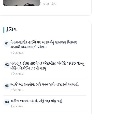
હુમલો: બે ઈજાગ્રસ્ત, આરોપી
1 દિવસ પહેલા
સામે કડક કાર્યવાહીની માંગ
ટ્રેન્ડિંગ
નેનાવા-સાંચોર હાઈવે પર ખાડાઓનું સામ્રાજ્ય બિસ્માર
01
રસ્તાથી વાહનચાલકો પરેશાન
1 દિવસ પહેલા
પાલનપુર-ડીસા હાઇવે પર એસઓજી પોલીસે 19.80 લાખનું
02
મોર્ફિન હિરોઈન ઝડપી પાડ્યું
1 દિવસ પહેલા
આજે આ રાજ્યોમાં ભારે પવન સાથે વરસાદની આગાહી
03
3 દિવસ પહેલા
ચાંદીના ભાવમાં વધારો, સોનું પણ મોંઘુ થયું
04
2 દિવસ પહેલા