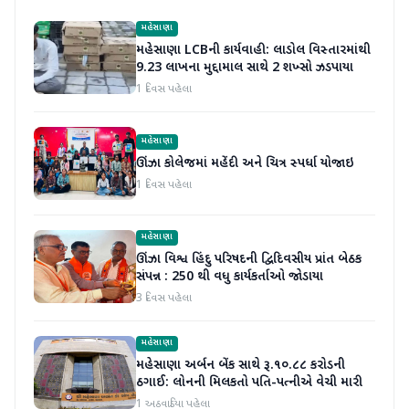
મહેસાણા
મહેસાણા LCBની કાર્યવાહી: લાડોલ વિસ્તારમાંથી
9.23 લાખના મુદ્દામાલ સાથે 2 શખ્સો ઝડપાયા
1 દિવસ પહેલા
મહેસાણા
ઊંઝા કોલેજમાં મહેંદી અને ચિત્ર સ્પર્ધા યોજાઇ
1 દિવસ પહેલા
મહેસાણા
ઊંઝા વિશ્વ હિંદુ પરિષદની દ્વિદિવસીય પ્રાંત બેઠક
સંપન્ન : 250 થી વધુ કાર્યકર્તાઓ જોડાયા
3 દિવસ પહેલા
મહેસાણા
મહેસાણા અર્બન બેંક સાથે રૂ.૧૦.૮૮ કરોડની
ઠગાઈ: લોનની મિલકતો પતિ-પત્નીએ વેચી મારી
1 અઠવાડિયા પહેલા