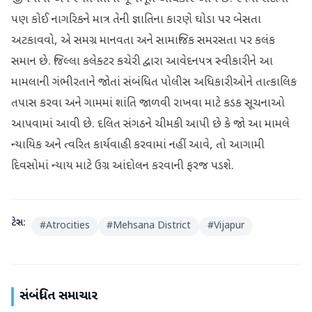
પણ કોઈ નાગરિકને માત્ર તેની જ્ઞાતિના કારણે ઘોડા પર બેસતા
અટકાવવો, એ સમગ્ર માનવતા અને સામાજિક સમરસતા પર કલંક
સમાન છે. જિલ્લા કલેક્ટર કચેરી દ્વારા આવેદનપત્ર સ્વીકારીને આ
મામલાની ગંભીરતાને જોતાં સંબંધિત પોલીસ અધિકારીઓને તાત્કાલિક
તપાસ કરવા અને ગામમાં શાંતિ જાળવી રાખવા માટે કડક સૂચનાઓ
આપવામાં આવી છે. દલિત સંગઠને ચીમકી આપી છે કે જો આ મામલે
ન્યાયિક અને ત્વરિત કાર્યવાહી કરવામાં નહીં આવે, તો આગામી
દિવસોમાં ન્યાય માટે ઉગ્ર આંદોલન કરવાની ફરજ પડશે.
ટેગ્સ:
#
Atrocities
#
Mehsana District
#
Vijapur
સંબંધિત સમાચાર