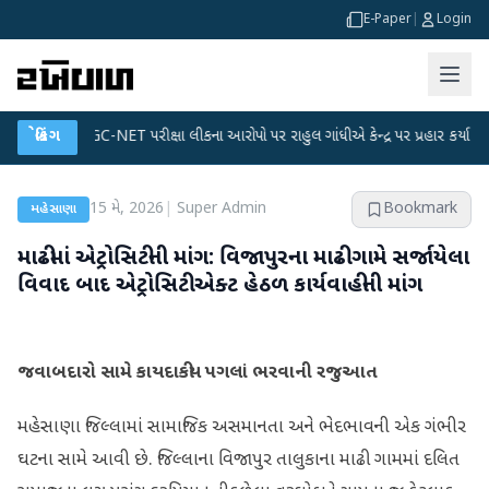
E-Paper
|
Login
UGC-NET પરીક્ષા લીકના આરોપો પર રાહુલ ગાંધીએ કેન્દ્ર પર પ્રહાર કર્યા
બ્રેકિંગ
●
હિંમતન
15 મે, 2026
|
Super Admin
Bookmark
મહેસાણા
માઢીમાં એટ્રોસિટીની માંગ: વિજાપુરના માઢી ગામે સર્જાયેલા
વિવાદ બાદ એટ્રોસિટી એક્ટ હેઠળ કાર્યવાહીની માંગ
જવાબદારો સામે કાયદાકીય પગલાં ભરવાની રજુઆત
મહેસાણા જિલ્લામાં સામાજિક અસમાનતા અને ભેદભાવની એક ગંભીર
ઘટના સામે આવી છે. જિલ્લાના વિજાપુર તાલુકાના માઢી ગામમાં દલિત