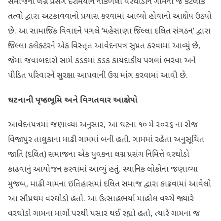
સમાજના લગ્ન પ્રસંગ દરમિયાન નીકળેલા વરઘોડાને ગામના જ કેટલાક
તત્વો દ્વારા અટકાવવાનો પ્રયાસ કરવામાં આવ્યો હોવાનો આક્ષેપ ઉઠ્યો
છે. આ સામાજિક વિવાદને પગલે ‘મહેસાણા જિલ્લા દલિત સંગઠન’ દ્વારા
જિલ્લા કલેક્ટરને એક વિસ્તૃત આવેદનપત્ર સુપ્રત કરવામાં આવ્યું છે,
જેમાં જવાબદારો સામે કડકમાં કડક કાયદાકીય પગલાં ભરવા અને
પીડિત પરિવારને સુરક્ષા આપવાની ઉગ્ર માંગ કરવામાં આવી છે.
ઘટનાની પૃષ્ઠભૂમિ અને વિગતવાર આક્ષેપો
આવેદનપત્રમાં જણાવ્યા અનુસાર, આ ઘટના ૧૦ મે ૨૦૨૬ ના રોજ
વિજાપુર તાલુકાના માઢી ગામમાં બની હતી. ગામમાં રહેતા અનુસૂચિત
જાતિ (દલિત) સમાજના એક યુવકના લગ્ન પ્રસંગ નિમિત્તે વરઘોડો
કાઢવાનું આયોજન કરવામાં આવ્યું હતું. સ્થાનિક લોકોના જણાવ્યા
મુજબ, માઢી ગામના ઇતિહાસમાં દલિત સમાજ દ્વારા કાઢવામાં આવેલો
આ સૌપ્રથમ વરઘોડો હતો. આ ઉત્સાહભર્યા માહોલ વચ્ચે જ્યારે
વરઘોડો ગામના માર્ગો પરથી પસાર થઈ રહ્યો હતો, ત્યારે ગામના જ