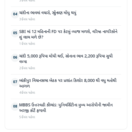
3 દિવસ પહેલા
ચાંદીના ભાવમાં વધારો, સોનું પણ મોંઘુ થયું
04
3 દિવસ પહેલા
SBI માં 12 મહિનાની FD પર કેટલું વ્યાજ મળશે, વરિષ્ઠ નાગરિકોને
05
શું લાભ મળે છે?
1 દિવસ પહેલા
ચાંદી 5,000 રૂપિયા મોંઘી થઈ, સોનાના ભાવ 2,200 રૂપિયા સુધી
06
વધ્યા
2 દિવસ પહેલા
બાંકીપુર વિધાનસભા બેઠક પર પ્રશાંત કિશોર 8,000 થી વધુ મતોથી
07
આગળ
4 દિવસ પહેલા
MBBS ઉત્તરવહી કૌભાંડ: યુનિવર્સિટીના મુખ્ય આરોપીની જામીન
08
અરજી કોર્ટે ફગાવી
5 દિવસ પહેલા