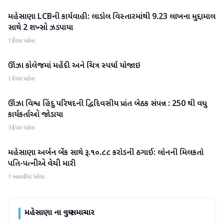
મહેસાણા LCBની કાર્યવાહી: લાડોલ વિસ્તારમાંથી 9.23 લાખના મુદ્દામાલ
મહેસાણા
સાથે 2 શખ્સો ઝડપાયા
1 દિવસ પહેલા
ઊંઝા કોલેજમાં મહેંદી અને ચિત્ર સ્પર્ધા યોજાઇ
મહેસાણા
1 દિવસ પહેલા
ઊંઝા વિશ્વ હિંદુ પરિષદની દ્વિદિવસીય પ્રાંત બેઠક સંપન્ન : 250 થી વધુ
મહેસાણા
કાર્યકર્તાઓ જોડાયા
3 દિવસ પહેલા
મહેસાણા અર્બન બેંક સાથે રૂ.૧૦.૮૮ કરોડની ઠગાઈ: લોનની મિલકતો
મહેસાણા
પતિ-પત્નીએ વેચી મારી
1 અઠવાડિયા પહેલા
મહેસાણા
ના વધુ સમાચાર