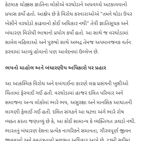
કેટલાક ચોક્કસ જ્ઞાતિના લોકોએ વરઘોડાને અધવચ્ચે અટકાવવાનો
પ્રયાસ કર્યો હતો. આક્ષેપ છે કે વિરોધ કરનારાઓએ "તમને ઘોડા ઉપર
બેસીને વરઘોડો કાઢવાનો કોઈ અધિકાર નથી" તેવી જ્ઞાતિસૂચક અને
બંધારણ વિરોધી ભાષાનો પ્રયોગ કર્યો હતો. આ સાથે જ વરઘોડામાં
સામેલ મહિલાઓ અને પુરુષો સાથે અભદ્ર તેમજ અપમાનજનક વર્તન
કરવામાં આવ્યું હોવાનો પણ આવેદનમાં ઉલ્લેખ છે.
ભયનો માહોલ અને બંધારણીય અધિકારો પર પ્રહાર
આ આકસ્મિક વિરોધ અને દબંગાઈના કારણે લગ્ન પ્રસંગની ખુશીઓ
ચિંતામાં ફેરવાઈ ગઈ હતી. વરઘોડામાં હાજર દલિત પરિવાર અને
સમાજના અન્ય લોકોમાં ભારે ભય, અસુરક્ષા અને માનસિક આઘાતની
લાગણી ફેલાઈ ગઈ હતી. દલિત સંગઠને આ ઘટના અંગે ભારે રોષ
વ્યક્ત કરતા જણાવ્યું છે કે, આ કોઈ સામાન્ય કે વ્યક્તિગત ઝઘડો નથી.
ભારતનું બંધારણ દેશના પ્રત્યેક નાગરિકને સમાનતા, ગૌરવપૂર્ણ જીવન
જીવવાનો અને સ્વતંત્રતાનો મૂળભૂત અધિકાર આપે છે. ૨૧મી સદીમાં