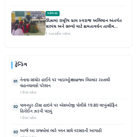
મહેસાણા
ઊંઝામાં રાષ્ટ્રીય ગ્રામ સ્વરાજ અભિયાન અંતર્ગત
સરપંચ અને સભ્યો માટે ક્ષમતાવર્ધન તાલીમ
યોજાઈ
1 અઠવાડિયા પહેલા
ટ્રેન્ડિંગ
નેનાવા-સાંચોર હાઈવે પર ખાડાઓનું સામ્રાજ્ય બિસ્માર રસ્તાથી
01
વાહનચાલકો પરેશાન
1 દિવસ પહેલા
પાલનપુર-ડીસા હાઇવે પર એસઓજી પોલીસે 19.80 લાખનું મોર્ફિન
02
હિરોઈન ઝડપી પાડ્યું
1 દિવસ પહેલા
આજે આ રાજ્યોમાં ભારે પવન સાથે વરસાદની આગાહી
03