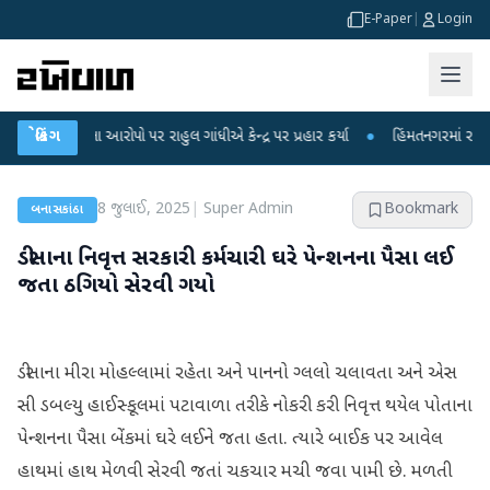
E-Paper
|
Login
ીકના આરોપો પર રાહુલ ગાંધીએ કેન્દ્ર પર પ્રહાર કર્યા
બ્રેકિંગ
●
હિંમતનગરમાં રહસ્યમય વાયર
8 જુલાઈ, 2025
|
Super Admin
Bookmark
બનાસકાંઠા
ડીસાના નિવૃત્ત સરકારી કર્મચારી ઘરે પેન્શનના પૈસા લઈ
જતા ઠગિયો સેરવી ગયો
ડીસાના મીરા મોહલ્લામાં રહેતા અને પાનનો ગ્લલો ચલાવતા અને એસ
સી ડબલ્યુ હાઈસ્કૂલમાં પટાવાળા તરીકે નોકરી કરી નિવૃત્ત થયેલ પોતાના
પેન્શનના પૈસા બેંકમાં ઘરે લઈને જતા હતા. ત્યારે બાઈક પર આવેલ
હાથમાં હાથ મેળવી સેરવી જતાં ચકચાર મચી જવા પામી છે. મળતી