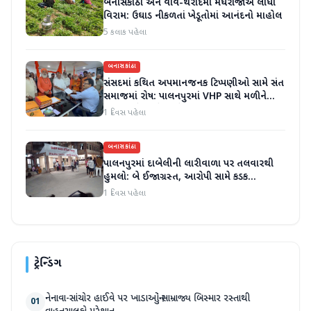
બનાસકાંઠા અને વાવ-થરાદમાં મેઘરાજાએ લીધો
વિરામ: ઉઘાડ નીકળતાં ખેડૂતોમાં આનંદનો માહોલ
5 કલાક પહેલા
બનાસકાંઠા
સંસદમાં કથિત અપમાનજનક ટિપ્પણીઓ સામે સંત
સમાજમાં રોષ: પાલનપુરમાં VHP સાથે મળીને
અધિક કલેક્ટરને આવેદનપત્ર આપ્યું
1 દિવસ પહેલા
બનાસકાંઠા
પાલનપુરમાં દાબેલીની લારીવાળા પર તલવારથી
હુમલો: બે ઈજાગ્રસ્ત, આરોપી સામે કડક
કાર્યવાહીની માંગ
1 દિવસ પહેલા
ટ્રેન્ડિંગ
નેનાવા-સાંચોર હાઈવે પર ખાડાઓનું સામ્રાજ્ય બિસ્માર રસ્તાથી
01