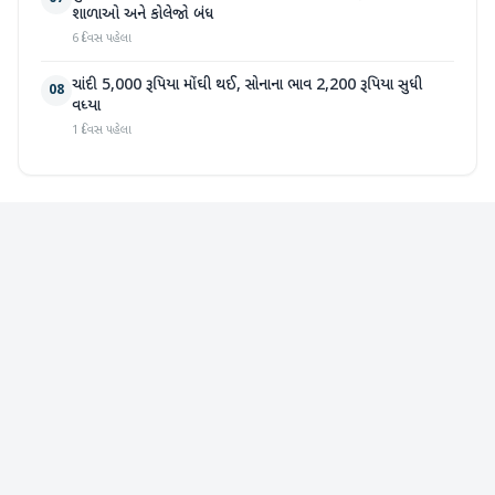
શાળાઓ અને કોલેજો બંધ
6 દિવસ પહેલા
ચાંદી 5,000 રૂપિયા મોંઘી થઈ, સોનાના ભાવ 2,200 રૂપિયા સુધી
08
વધ્યા
1 દિવસ પહેલા