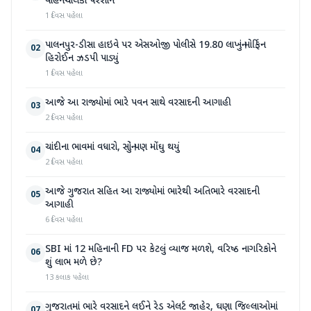
વાહનચાલકો પરેશાન
1 દિવસ પહેલા
પાલનપુર-ડીસા હાઇવે પર એસઓજી પોલીસે 19.80 લાખનું મોર્ફિન
02
હિરોઈન ઝડપી પાડ્યું
1 દિવસ પહેલા
આજે આ રાજ્યોમાં ભારે પવન સાથે વરસાદની આગાહી
03
2 દિવસ પહેલા
ચાંદીના ભાવમાં વધારો, સોનું પણ મોંઘુ થયું
04
2 દિવસ પહેલા
આજે ગુજરાત સહિત આ રાજ્યોમાં ભારેથી અતિભારે વરસાદની
05
આગાહી
6 દિવસ પહેલા
SBI માં 12 મહિનાની FD પર કેટલું વ્યાજ મળશે, વરિષ્ઠ નાગરિકોને
06
શું લાભ મળે છે?
13 કલાક પહેલા
ગુજરાતમાં ભારે વરસાદને લઈને રેડ એલર્ટ જાહેર, ઘણા જિલ્લાઓમાં
07