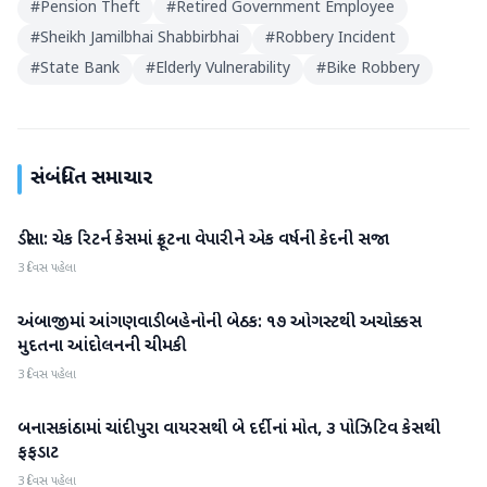
#
Pension Theft
#
Retired Government Employee
#
Sheikh Jamilbhai Shabbirbhai
#
Robbery Incident
#
State Bank
#
Elderly Vulnerability
#
Bike Robbery
સંબંધિત સમાચાર
ડીસા: ચેક રિટર્ન કેસમાં ફ્રૂટના વેપારીને એક વર્ષની કેદની સજા
બનાસકાંઠા
3 દિવસ પહેલા
અંબાજીમાં આંગણવાડી બહેનોની બેઠક: ૧૭ ઓગસ્ટથી અચોક્કસ
બનાસકાંઠા
મુદતના આંદોલનની ચીમકી
3 દિવસ પહેલા
બનાસકાંઠામાં ચાંદીપુરા વાયરસથી બે દર્દીનાં મોત, ૩ પોઝિટિવ કેસથી
બનાસકાંઠા
ફફડાટ
3 દિવસ પહેલા