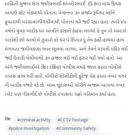
માહિતી મુજબ શેખ જમીલભાઈ શબ્બીરભાઈ (ઉ.૭૦) પાંચ દિવસ
અગાઉ સ્ટેટ બેંકમાંથી પોતાના પેન્શનના ૩૦ હજાર રૂપિયા લઈને
ફુવારાથી મરચાવાળી ગલીમાંથી પોતાના ઘરે જઈ રહ્યા હતા. ત્યારે ૪૫
વર્ષનો યુવક બાઈક પર આવીને કાકાને કેહવા લાગ્યો કે તુમ તો અમારો
પાડોશી છો ચાલો મે તુંમારો કો ઘર પે ઊતાર દુ તેમ કહી હાથમાં હાથ
મેળવતા જમીલકાકા ભાન ભૂલવા લાગ્યા. અને તેમને ગાયત્રી મંદિર લઈ
જઈ ઉતારી થેલીમાંથી ૩૦ હજાર લઈ ગઈ ફરાર થઈ ગયો હતો. આ
અંગે જમીલભાઈએ ડીસા દક્ષિણ પોલીસ મથકે જાણ કરતા પોલીસે
તપાસ હાથ ધરી હતી. પોલીસે સીસીટીવી ફૂટેજ ચેક કરતા નંબર વગર
ની બાઈક નજરે પડે છે. આમ લૂંટારુઓ ચોરીને અજામ આપવા નંબર
પ્લેટ પણ નીકળી દે છે પોલીસે તપાસના ચક્રો ગતિમાન કર્યા હતા.
ટેગ્સ:
#
criminal activity
#
CCTV footage
#
police investigation
#
Community Safety