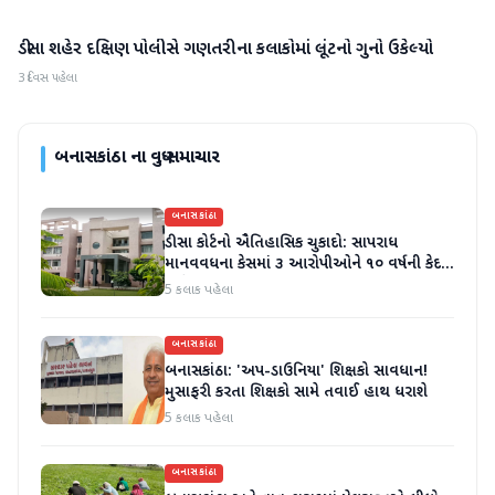
ડીસા શહેર દક્ષિણ પોલીસે ગણતરીના કલાકોમાં લૂંટનો ગુનો ઉકેલ્યો
બનાસકાંઠા
3 દિવસ પહેલા
બનાસકાંઠા
ના વધુ સમાચાર
બનાસકાંઠા
ડીસા કોર્ટનો ઐતિહાસિક ચુકાદો: સાપરાધ
માનવવધના કેસમાં ૩ આરોપીઓને ૧૦ વર્ષની કેદ
અને ૬ લાખનો દંડ
5 કલાક પહેલા
બનાસકાંઠા
બનાસકાંઠા: 'અપ-ડાઉનિયા' શિક્ષકો સાવધાન!
મુસાફરી કરતા શિક્ષકો સામે તવાઈ હાથ ધરાશે
5 કલાક પહેલા
બનાસકાંઠા