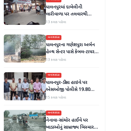
પાલનપુરમાં દાબેલીની
લારીવાળા પર તલવારથી
હુમલો: બે ઈજાગ્રસ્ત, આરોપી
13 કલાક પહેલા
સામે કડક કાર્યવાહીની માંગ
બનાસકાંઠા
પાલનપુરના ગણેશપુરા અર્બન
હેલ્થ સેન્ટર પાસે કેબલ-ટાયર
સળગાવાતા ફેલાયેલા ધુમાડાથી
13 કલાક પહેલા
લોકો પરેશાન
બનાસકાંઠા
પાલનપુર-ડીસા હાઇવે પર
એસઓજી પોલીસે 19.80
લાખનું મોર્ફિન હિરોઈન ઝડપી
15 કલાક પહેલા
પાડ્યું
બનાસકાંઠા
નેનાવા-સાંચોર હાઈવે પર
ખાડાઓનું સામ્રાજ્ય બિસ્માર