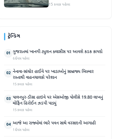
રસ્તાથી વાહનચાલકો પરેશાન
15 કલાક પહેલા
ટ્રેન્ડિંગ
ગુજરાતમાં ખાનગી ટ્યુશન ક્લાસીસ પર આવશે કડક કાયદો
01
6 દિવસ પહેલા
નેનાવા-સાંચોર હાઈવે પર ખાડાઓનું સામ્રાજ્ય બિસ્માર
02
રસ્તાથી વાહનચાલકો પરેશાન
15 કલાક પહેલા
પાલનપુર-ડીસા હાઇવે પર એસઓજી પોલીસે 19.80 લાખનું
03
મોર્ફિન હિરોઈન ઝડપી પાડ્યું
15 કલાક પહેલા
આજે આ રાજ્યોમાં ભારે પવન સાથે વરસાદની આગાહી
04
1 દિવસ પહેલા