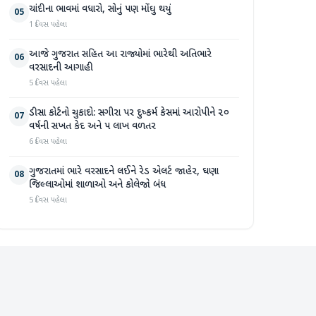
ચાંદીના ભાવમાં વધારો, સોનું પણ મોંઘુ થયું
05
1 દિવસ પહેલા
આજે ગુજરાત સહિત આ રાજ્યોમાં ભારેથી અતિભારે
06
વરસાદની આગાહી
5 દિવસ પહેલા
ડીસા કોર્ટનો ચુકાદો: સગીરા પર દુષ્કર્મ કેસમાં આરોપીને ૨૦
07
વર્ષની સખત કેદ અને ૫ લાખ વળતર
6 દિવસ પહેલા
ગુજરાતમાં ભારે વરસાદને લઈને રેડ એલર્ટ જાહેર, ઘણા
08
જિલ્લાઓમાં શાળાઓ અને કોલેજો બંધ
5 દિવસ પહેલા