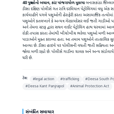
40 પશુઓનો બચાવ, કાંટ પાંજરાપોળ મુકાયા
બનાસકાંઠા જિલ્લામ
ડીસા દક્ષિણ પોલીસે ગત રાત્રિ દરમિયાન પેટ્રોલિંગમાં વધ
કાર્યવાહીને પગલે પશુઓની હેરાફેરી કરતા અસામાજિક તત્વોમાં ભા
પશુઓને કતલખાને કે અન્યત્ર ગેરકાયદેસર લઈ જતી ગાડીઓ પ
અને તેમના સ્ટાફ દ્વારા સઘન નાઈટ પેટ્રોલિંગ હાથ ધરવામાં 
રોકી તપાસ કરતા તેમાંથી ખીચોખીચ ભરેલા પશુઓ મળી આવ્યા હત
પાડાઓને મુક્ત કરાવ્યા હતા. આ તમામ પશુઓને તાત્કાલિક સુરક
આવ્યા છે. ​ડીસા હાઇવે પર પોલીસની વધતી જતી સક્રિયતા અન
જોવા મળી રહ્યો છે. પોલીસે ગાડીના ચાલક અને અન્ય સંડોવાયેલ
ધરી છે.
ટેગ્સ:
#
legal action
#
trafficking
#
Deesa South Po
#
Deesa Kant Panjrapol
#
Animal Protection Act
સંબંધિત સમાચાર