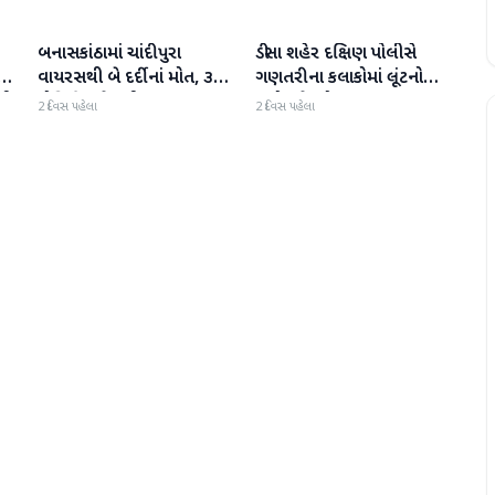
બનાસકાંઠામાં ચાંદીપુરા
ડીસા શહેર દક્ષિણ પોલીસે
બનાસકાંઠા
બનાસકાંઠા
થી
વાયરસથી બે દર્દીનાં મોત, ૩
ગણતરીના કલાકોમાં લૂંટનો
ની
પોઝિટિવ કેસથી ફફડાટ
ગુનો ઉકેલ્યો
2 દિવસ પહેલા
2 દિવસ પહેલા