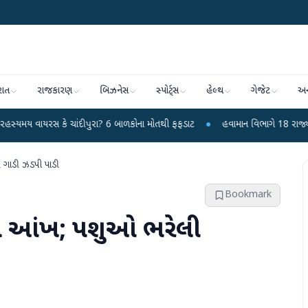
રાત
રાજકારણ
બિઝનેસ
સ્પોર્ટ્સ
હેલ્થ
ગેજેટ
અન
કે ચાંદીપુરા? 6 બાળકોના મોતથી ફફડાટ
●
હવામાન વિભાગે 18 રાજ્યો માટે ભારે વરસ
ગાડી ઝડપી પાડી
Bookmark
ાલ આંખ; પશુઓ ભરેલી