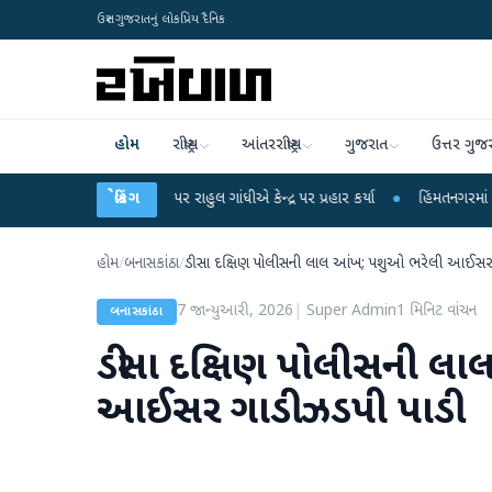
ઉત્તર ગુજરાતનું લોકપ્રિય દૈનિક
હોમ
રાષ્ટ્રીય
આંતરરાષ્ટ્રીય
ગુજરાત
ઉત્તર ગુજ
ના આરોપો પર રાહુલ ગાંધીએ કેન્દ્ર પર પ્રહાર કર્યા
બ્રેકિંગ
●
હિંમતનગરમાં રહસ્યમય વાયરસ 
હોમ
/
બનાસકાંઠા
/
ડીસા દક્ષિણ પોલીસની લાલ આંખ; પશુઓ ભરેલી આઈસર 
7 જાન્યુઆરી, 2026
|
Super Admin
1
મિનિટ વાંચન
બનાસકાંઠા
ડીસા દક્ષિણ પોલીસની લ
આઈસર ગાડી ઝડપી પાડી