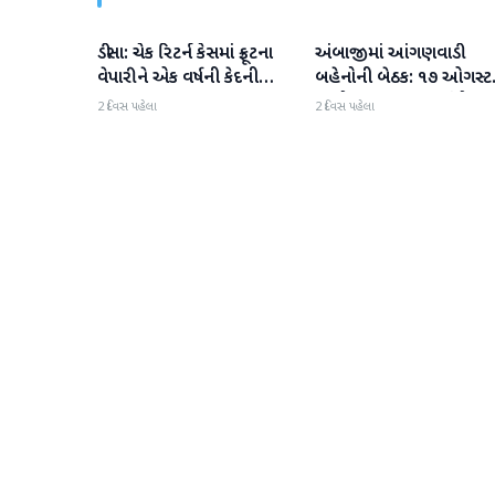
ડીસા: ચેક રિટર્ન કેસમાં ફ્રૂટના
અંબાજીમાં આંગણવાડી
બનાસકાંઠા
બનાસકાંઠા
વેપારીને એક વર્ષની કેદની
બહેનોની બેઠક: ૧૭ ઓગસ્ટ
સજા
અચોક્કસ મુદતના આંદોલન
2 દિવસ પહેલા
2 દિવસ પહેલા
ચીમકી