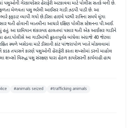
ાં પશુઓની ગેરકાયદેસર હેરાફેરી અટકાવવા માટે પોલીસ સતર્ક બની છે.
ુ એક સફળતા મેળવતા પશુ ભરેલી આઈસર ગાડી ઝડપી પાડી છે. આ
રે ફફડાટ વ્યાપી ગયો છે. ​ડીસા હાઇવે પરથી રાત્રિના સમયે મૂંગા
સાર થતી હોવાની બાતમીના આધારે દક્ષિણ પોલીસ સ્ટેશનના પી.આઈ.
આવ્યું હતું. આ દરમિયાન શંકાસ્પદ હાલતમાં પસાર થતી એક આઈસર ગાડીને
ા.​પોલીસે આ ગાડીમાંથી ક્રૂરતાપૂર્વક બાંધેલા અંદાજે 40 જેટલા
્ષિત સ્થળે ખસેડવા માટે ડીસાની કાંટ પાંજરાપોળ ખાતે મોકલવામાં
ે કડક તપાસને કારણે પશુઓની હેરાફેરી કરતા શખ્સોમાં ડરનો માહોલ
ા શખ્સો વિરુદ્ધ પશુ સંરક્ષણ ધારા હેઠળ કાયદેસરની કાર્યવાહી હાથ
lice
#
animals seized
#
trafficking animals