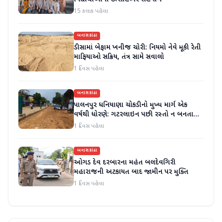
15 કલાક પહેલા
બનાસકાંઠા
ડીસામાં બેફામ ખનીજ ચોરી: નિયમો નેવે મૂકી રેતી
માફિયાઓ સક્રિય, તંત્ર સામે સવાલો
1 દિવસ પહેલા
બનાસકાંઠા
પાલનપુર ધનિયાણા ચોકડીનો મુખ્ય માર્ગ એક
વર્ષથી ધોરણે: ગટરલાઇન પછી રસ્તો ન બનતા
હાલાકી
1 દિવસ પહેલા
બનાસકાંઠા
ઓગડ દેવ દરબારના મહંત બલદેવગિરી
મહારાજની અટકાયત બાદ જામીન પર મુક્તિ
1 દિવસ પહેલા