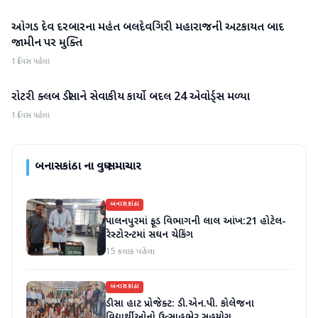
ઓગડ દેવ દરબારના મહંત બલદેવગિરી મહારાજની અટકાયત બાદ
બનાસકાંઠા
જામીન પર મુક્તિ
1 દિવસ પહેલા
રોટરી ક્લબ ડીસાને સેવાકીય કાર્યો બદલ 24 એવોર્ડ્સ મળ્યા
બનાસકાંઠા
1 દિવસ પહેલા
બનાસકાંઠા
ના વધુ સમાચાર
બનાસકાંઠા
પાલનપુરમાં ફૂડ વિભાગની લાલ આંખ:21 હોટેલ-
રેસ્ટોરન્ટમાં સઘન ચેકિંગ
15 કલાક પહેલા
બનાસકાંઠા
ડીસા હાટ પ્રોજેક્ટ: ડી.એન.પી. કોલેજના
વિદ્યાર્થીઓનો ઉત્સાહભેર સહયોગ