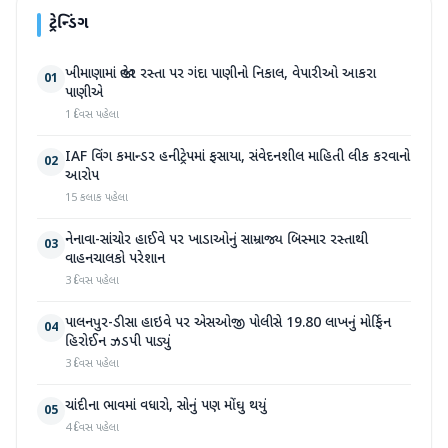
ટ્રેન્ડિંગ
ખીમાણામાં જાહેર રસ્તા પર ગંદા પાણીનો નિકાલ, વેપારીઓ આકરા
01
પાણીએ
1 દિવસ પહેલા
IAF વિંગ કમાન્ડર હનીટ્રેપમાં ફસાયા, સંવેદનશીલ માહિતી લીક કરવાનો
02
આરોપ
15 કલાક પહેલા
નેનાવા-સાંચોર હાઈવે પર ખાડાઓનું સામ્રાજ્ય બિસ્માર રસ્તાથી
03
વાહનચાલકો પરેશાન
3 દિવસ પહેલા
પાલનપુર-ડીસા હાઇવે પર એસઓજી પોલીસે 19.80 લાખનું મોર્ફિન
04
હિરોઈન ઝડપી પાડ્યું
3 દિવસ પહેલા
ચાંદીના ભાવમાં વધારો, સોનું પણ મોંઘુ થયું
05
4 દિવસ પહેલા