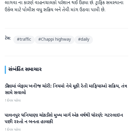
લાગવા ના કારણે વાહનચાલકો પરેશાન થઈ ઉઠ્યા છે. ટ્રાફિક સમસ્યાના
ઉકેલ માટે પોલીસ વધુ સક્રિય બને તેવી માંગ ઉઠવા પામી છે.
ટેગ્સ:
#
traffic
#
Chappi highway
#
daily
સંબંધિત સમાચાર
ડીસામાં બેફામ ખનીજ ચોરી: નિયમો નેવે મૂકી રેતી માફિયાઓ સક્રિય, તંત્ર
બનાસકાંઠા
સામે સવાલો
1 દિવસ પહેલા
પાલનપુર ધનિયાણા ચોકડીનો મુખ્ય માર્ગ એક વર્ષથી ધોરણે: ગટરલાઇન
બનાસકાંઠા
પછી રસ્તો ન બનતા હાલાકી
1 દિવસ પહેલા