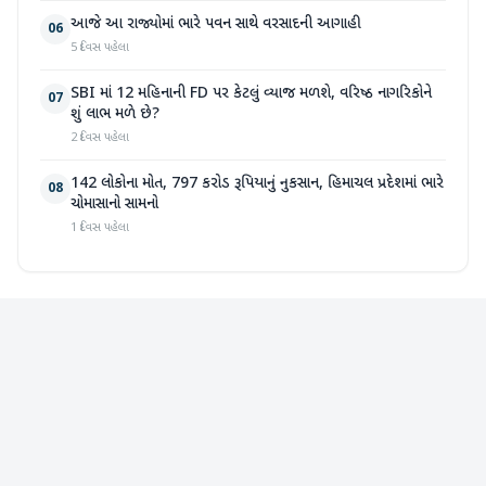
આજે આ રાજ્યોમાં ભારે પવન સાથે વરસાદની આગાહી
06
5 દિવસ પહેલા
SBI માં 12 મહિનાની FD પર કેટલું વ્યાજ મળશે, વરિષ્ઠ નાગરિકોને
07
શું લાભ મળે છે?
2 દિવસ પહેલા
142 લોકોના મોત, 797 કરોડ રૂપિયાનું નુકસાન, હિમાચલ પ્રદેશમાં ભારે
08
ચોમાસાનો સામનો
1 દિવસ પહેલા