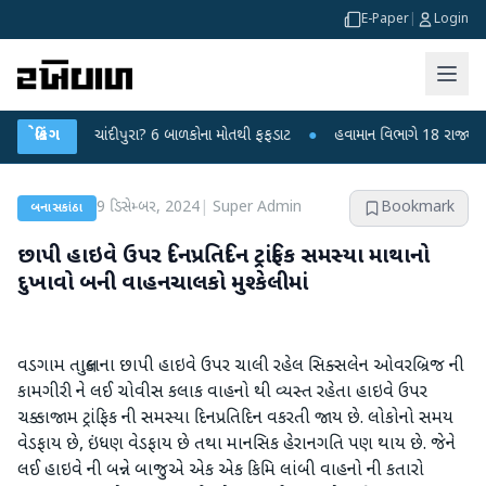
E-Paper
|
Login
ાયરસ કે ચાંદીપુરા? 6 બાળકોના મોતથી ફફડાટ
બ્રેકિંગ
●
હવામાન વિભાગે 18 રાજ્યો માટે ભા
9 ડિસેમ્બર, 2024
|
Super Admin
Bookmark
બનાસકાંઠા
છાપી હાઇવે ઉપર દિનપ્રતિદિન ટ્રાંફિક સમસ્યા માથાનો
દુખાવો બની વાહનચાલકો મુશ્કેલીમાં
વડગામ તાલુકાના છાપી હાઇવે ઉપર ચાલી રહેલ સિક્સલેન ઓવરબ્રિજ ની
કામગીરી ને લઈ ચોવીસ કલાક વાહનો થી વ્યસ્ત રહેતા હાઇવે ઉપર
ચક્કાજામ ટ્રાંફિક ની સમસ્યા દિનપ્રતિદિન વકરતી જાય છે. લોકોનો સમય
વેડફાય છે, ઇંધણ વેડફાય છે તથા માનસિક હેરાનગતિ પણ થાય છે. જેને
લઈ હાઇવે ની બન્ને બાજુએ એક એક કિમિ લાંબી વાહનો ની કતારો