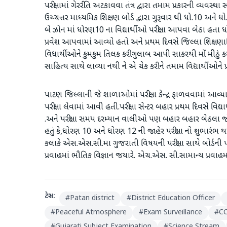
પરીક્ષામાં ગેરરીતિ અટકાવવા તંત્ર દ્વારા તમામ પ્રકારની વ્યવ
ઉચ્ચત્તર માધ્યમિક શિક્ષણ બોર્ડ દ્વારા ગુરૂવાર થી ધો.10 અને ધ
બે ઝોન માં ધોરણ10 ના વિદ્યાર્થીઓ પરીક્ષા આપવા બેઠા હતા ધો
પ્રવેશ આપવામાં આવ્યો હતો અને પ્રથમ દિવસે જિલ્લા શિક્ષણાધ
વિધાર્થીઓને કુમકુમ તિલક કરી ગુલાબ આપી સાકરથી મોં મીઠું
સાહિત્ય સાથે લાવ્યા નથી ને એ ચેક કરી ને તમામ વિદ્યાર્થીઓન
પાટણ જિલ્લાની જે શાળાઓમાં પરીક્ષા કેન્દ્ર ફાળવવામાં આવ્ય
પરીક્ષા લેવામાં આવી હતી.પરીક્ષા સેન્ટર બહાર પ્રથમ દિવસે 
.અને પરીક્ષા સમય દરમ્યાન વાલીઓ પણ બહાર બહાર બેઠલા જો
હતું કે,ધોરણ 10 અને ધોરણ 12 ની જાહેર પરીક્ષા નો શુભારંભ 
કલાકે એસ.એસ.સી.મા ગુજરાતી વિષયની પરીક્ષા સાથે બોર્ડની પ
પ્રવાહમાં ભૌતિક વિજ્ઞાન જયારે. એચ.એસ. સી.સામાન્ય પ્રવાહમાં અર
ટેગ્સ:
#
Patan district
#
District Education Officer
#
Peaceful Atmosphere
#
Exam Surveillance
#
C
#
Gujarati Subject Examination
#
Science Stream