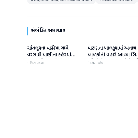
સંબંધિત સમાચાર
સાંતલપુરના વાઢીયા ગામે
પાટણના ખાલકપુરામાં અનાથ
પાટણ
પાટણ
વરસાદી પાણીના કહેરથી
બાળકોની વહારે આવ્યા સિટ
ગ્રામજનો હાલાકીમાં
'એ' ડિવિઝન PI અને તેમન
1 દિવસ પહેલા
1 દિવસ પહેલા
ટીમ, માનવતા મહેકી