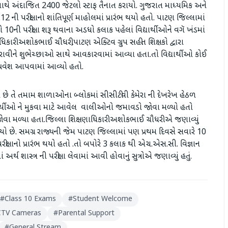
સ્થા સાથે અંદાજિત 2400 જેટલો સ્ટાફ તૈનાત કરાયો. ગુજરાત માધ્યમિક અને
ો.12 ની પરીક્ષાનો શાંતિપૂર્ણ માહોલમાં પ્રારંભ થયો હતો. પાટણ જિલ્લામાં
 10ની પરીક્ષા શરૂ થવાના અડધો કલાક પહેલાં વિદ્યાર્થીઓને વગૅ ખંડમાં
િકારી અશોકભાઈ ચૌધરી,પાટણ એક્ટિવ ગ્રુપ સહીત શિક્ષકો દ્વારા
 કરાવીને શુભેચ્છાઓ સાથે આવકારવામાં આવ્યા હતા.તો વિદ્યાર્થીઓ કોઈ
ે પ્રવેશ આપવામાં આવ્યો હતો.
ા છે તે તમામ શાળાઓના બ્લોકમાં સીસીટીવી કેમેરા ની દેખરેખ હેઠળ
વિદ્યાર્થીઓ ને મુકવા માટે આવેલ વાલીઓનો જમાવડો જોવા મળ્યો હતો
વા મળ્યા હતા.જિલ્લા શિક્ષણાધિકારી અશોકભાઈ ચૌધરી એ જણાવ્યું
થયો છે. સમગ્ર રાજ્યની જેમ પાટણ જિલ્લામાં પણ પ્રથમ દિવસે સવારે 10
રીક્ષાનો પ્રારંભ થયો હતો .તો બપોરે 3 કલાક થી એચ.એસ.સી. વિજ્ઞાન
્થ શાસ્ત્ર ની પરીક્ષા લેવામાં આવી હોવાનું સુત્રોએ જણાવ્યું હતું.
#
Class 10 Exams
#
Student Welcome
CTV Cameras
#
Parental Support
#
General Stream