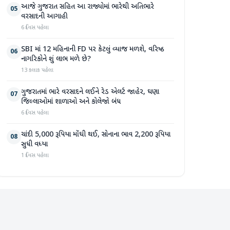
આજે ગુજરાત સહિત આ રાજ્યોમાં ભારેથી અતિભારે
05
વરસાદની આગાહી
6 દિવસ પહેલા
SBI માં 12 મહિનાની FD પર કેટલું વ્યાજ મળશે, વરિષ્ઠ
06
નાગરિકોને શું લાભ મળે છે?
13 કલાક પહેલા
ગુજરાતમાં ભારે વરસાદને લઈને રેડ એલર્ટ જાહેર, ઘણા
07
જિલ્લાઓમાં શાળાઓ અને કોલેજો બંધ
6 દિવસ પહેલા
ચાંદી 5,000 રૂપિયા મોંઘી થઈ, સોનાના ભાવ 2,200 રૂપિયા
08
સુધી વધ્યા
1 દિવસ પહેલા