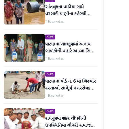
સાંતલપુરના વાઢીયા ગામે
વરસાદી પાણીના કહેરથી
ગ્રામજનો હાલાકીમાં
1 દિવસ પહેલા
પાટણ
પાટણના ખાલકપુરામાં અનાથ
બાળકોની વહારે આવ્યા સિટી
'એ' ડિવિઝન PI અને તેમની
1 દિવસ પહેલા
ટીમ, માનવતા મહેકી
પાટણ
પાટણના વોર્ડ નં. 6 માં બિસ્માર
રસ્તાઓ સામે પૂર્વ નગરસેવક
મેદાનમાં
1 દિવસ પહેલા
પાટણ
રાધનપુરમાં શંકર ચૌધરીની
ઉપસ્થિતિમાં ચૌધરી સમાજની