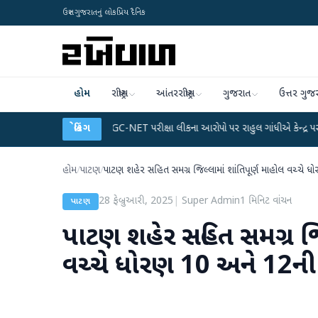
ઉત્તર ગુજરાતનું લોકપ્રિય દૈનિક
હોમ
રાષ્ટ્રીય
આંતરરાષ્ટ્રીય
ગુજરાત
ઉત્તર ગુજ
ટા પ્લાન
●
UGC-NET પરીક્ષા લીકના આરોપો પર રાહુલ ગાંધીએ કેન્દ્ર પર પ્રહાર કર્યા
બ્રેકિંગ
હોમ
/
પાટણ
/
પાટણ શહેર સહિત સમગ્ર જિલ્લામાં શાંતિપૂર્ણ માહોલ વચ્ચે ધો
28 ફેબ્રુઆરી, 2025
|
Super Admin
1
મિનિટ વાંચન
પાટણ
પાટણ શહેર સહિત સમગ્ર જિલ
વચ્ચે ધોરણ 10 અને 12ની પ