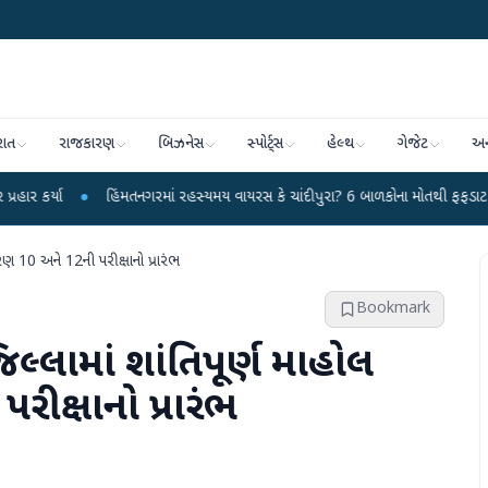
રાત
રાજકારણ
બિઝનેસ
સ્પોર્ટ્સ
હેલ્થ
ગેજેટ
અન
●
હિંમતનગરમાં રહસ્યમય વાયરસ કે ચાંદીપુરા? 6 બાળકોના મોતથી ફફડાટ
●
હવામા
રણ 10 અને 12ની પરીક્ષાનો પ્રારંભ
Bookmark
્લામાં શાંતિપૂર્ણ માહોલ
રીક્ષાનો પ્રારંભ