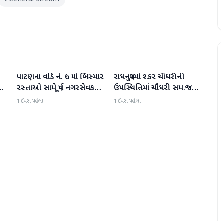
પાટણના વોર્ડ નં. 6 માં બિસ્માર
રાધનપુરમાં શંકર ચૌધરીની
પાટણ
પાટણ
ી
રસ્તાઓ સામે પૂર્વ નગરસેવક
ઉપસ્થિતિમાં ચૌધરી સમાજની
ી
મેદાનમાં
સભા મળી
1 દિવસ પહેલા
1 દિવસ પહેલા