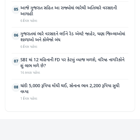
આજે ગુજરાત સહિત આ રાજ્યોમાં ભારેથી અતિભારે વરસાદની
05
આગાહી
6 દિવસ પહેલા
ગુજરાતમાં ભારે વરસાદને લઈને રેડ એલર્ટ જાહેર, ઘણા જિલ્લાઓમાં
06
શાળાઓ અને કોલેજો બંધ
6 દિવસ પહેલા
SBI માં 12 મહિનાની FD પર કેટલું વ્યાજ મળશે, વરિષ્ઠ નાગરિકોને
07
શું લાભ મળે છે?
16 કલાક પહેલા
ચાંદી 5,000 રૂપિયા મોંઘી થઈ, સોનાના ભાવ 2,200 રૂપિયા સુધી
08
વધ્યા
1 દિવસ પહેલા