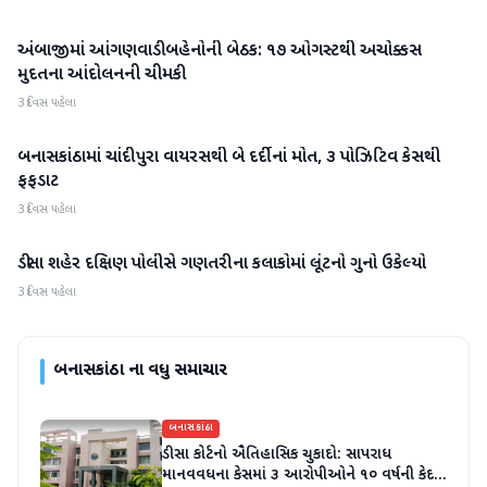
અંબાજીમાં આંગણવાડી બહેનોની બેઠક: ૧૭ ઓગસ્ટથી અચોક્કસ
બનાસકાંઠા
મુદતના આંદોલનની ચીમકી
3 દિવસ પહેલા
બનાસકાંઠામાં ચાંદીપુરા વાયરસથી બે દર્દીનાં મોત, ૩ પોઝિટિવ કેસથી
બનાસકાંઠા
ફફડાટ
3 દિવસ પહેલા
ડીસા શહેર દક્ષિણ પોલીસે ગણતરીના કલાકોમાં લૂંટનો ગુનો ઉકેલ્યો
બનાસકાંઠા
3 દિવસ પહેલા
બનાસકાંઠા
ના વધુ સમાચાર
બનાસકાંઠા
ડીસા કોર્ટનો ઐતિહાસિક ચુકાદો: સાપરાધ
માનવવધના કેસમાં ૩ આરોપીઓને ૧૦ વર્ષની કેદ