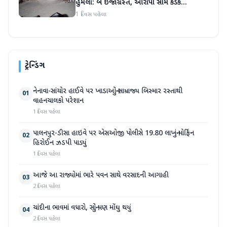
હુમલો: બે ઈજાગ્રસ્ત, આરોપી સામે કડક
કાર્યવાહીની માંગ
1 દિવસ પહેલા
ટ્રેન્ડિંગ
નેનાવા-સાંચોર હાઈવે પર ખાડાઓનું સામ્રાજ્ય બિસ્માર રસ્તાથી
01
વાહનચાલકો પરેશાન
1 દિવસ પહેલા
પાલનપુર-ડીસા હાઇવે પર એસઓજી પોલીસે 19.80 લાખનું મોર્ફિન
02
હિરોઈન ઝડપી પાડ્યું
1 દિવસ પહેલા
આજે આ રાજ્યોમાં ભારે પવન સાથે વરસાદની આગાહી
03
2 દિવસ પહેલા
ચાંદીના ભાવમાં વધારો, સોનું પણ મોંઘુ થયું
04
2 દિવસ પહેલા