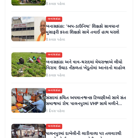
અને ૬ લાખનો દંડ
8 કલાક પહેલા
બનાસકાંઠા
બનાસકાંઠા: 'અપ-ડાઉનિયા' શિક્ષકો સાવધાન!
મુસાફરી કરતા શિક્ષકો સામે તવાઈ હાથ ધરાશે
8 કલાક પહેલા
બનાસકાંઠા
બનાસકાંઠા અને વાવ-થરાદમાં મેઘરાજાએ લીધો
વિરામ: ઉઘાડ નીકળતાં ખેડૂતોમાં આનંદનો માહોલ
8 કલાક પહેલા
બનાસકાંઠા
સંસદમાં કથિત અપમાનજનક ટિપ્પણીઓ સામે સંત
સમાજમાં રોષ: પાલનપુરમાં VHP સાથે મળીને
અધિક કલેક્ટરને આવેદનપત્ર આપ્યું
1 દિવસ પહેલા
બનાસકાંઠા
પાલનપુરમાં દાબેલીની લારીવાળા પર તલવારથી