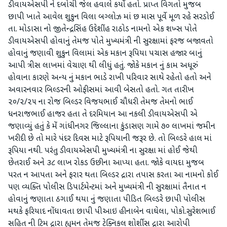
ડીવાયએસપી ને દબોચી જેલ હવાલે કર્યો હતો. પ્રાપ્ત વિગતો મુજબ
છાપી ખાતે આવેલ શુકુન વિલા બગ્લોઝ માં છ માસ પૂર્વે મૂળ રહે સરડોઈ
તા. મોડાસા નો જીતેન્દ્રસિંહ ઉદેશીંહ રાઠોડ નામનો એક શખ્સ પોતે
ડીવાયએસપી હોવાનું તેમજ પોતે મુખ્યમંત્રી ની સુરક્ષામાં ફરજ બજાવતો
હોવાનું જણાવી શુકુન વિલામાં એક મકાન રૂપિયા પચાસ હજાર બાનું
આપી ત્રીસ લાખમાં વેચાણ થી લીધું હતું. જોકે મકાન નું કામ અધૂરું
હોવાના કારણે અન્ય નું મકાન ભાડે રાખી પરિવાર સાથે રહેતો હતો અને
અવારનવાર બિલ્ડરની ઓફીસમાં આવી બેસતો હતો. ગત તારીખ
૨૦/૨/૨૫ ના રોજ બિલ્ડર વિજયભાઈ ચૌધરી તેમજ તેમનો ભાઈ
ધનરાજભાઈ હાજર હતા તે દરમિયાન આ નકલી ડીવાયએસપી એ
જણાવ્યું હતું કે મેં ગાંધીનગર જિલ્લાના કુંડાસણ ગામે ૭૦ લાખમાં જમીન
ખરીદી છે તો મારે પંદર દિવસ માટે રૂપિયાની જરૂર છે. તો બિલ્ડરે હાલ માં
રૂપિયા નથી. પરંતુ ડીવાયએસપી મુખ્યમંત્રી ના સુરક્ષા માં હોઈ જેથી
છેતરાઈ અને ૩૮ લાખ રોકડ ઉછીના આપ્યા હતા. જોકે વાયદા મુજબ
પરત ન આપતા અને ફરાર થતા બિલ્ડર દ્રારા તપાસ કરતા આ નામનો કોઈ
પણ વ્યક્તિ પોલીસ ડિપાર્ટમેન્ટમાં અને મુખ્યમંત્રી ની સુરક્ષામાં તૈનાત ન
હોવાનું જણાતા ઠગાઈ થયા નું જણાતા પીડિત બિલ્ડરે છાપી પોલીસ
મથકે ફરિયાદ નોંધાવતા છાપી પીઆઇ હીનાબેન વાઘેલા, પોકો.સુરેશભાઈ
સહિત ની ટિમ દ્રારા હ્યુમન તેમજ ટેક્નિકલ શોર્શીસ દ્રારા આરોપી