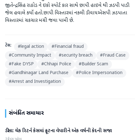
જીતેન્દ્રસિંહ રાઠોડ ને ઇકો સ્પોર્ટ કાર સાથે છાપી હાઇવે થી ઝડપી પાડી
જેલ હવાલે કર્યો હતો.છાપી વિસ્તારમાં નકલી ડીવાયએસપી ઝડપાતા
વિસ્તારમાં ચકચાર મચી જવા પામી છે.
ટેગ્સ:
#
legal action
#
Financial fraud
#
Community Impact
#
security breach
#
Fraud Case
#
Fake DYSP
#
Chhapi Police
#
Builder Scam
#
Gandhinagar Land Purchase
#
Police Impersonation
#
Arrest and Investigation
સંબંધિત સમાચાર
ડીસા: ચેક રિટર્ન કેસમાં ફ્રૂટના વેપારીને એક વર્ષની કેદની સજા
બનાસકાંઠા
3 દિવસ પહેલા