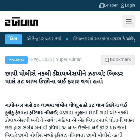
E-Paper
|
Login
ધીએ કેન્દ્ર પર પ્રહાર કર્યા
બ્રેકિંગ
●
હિંમતનગરમાં રહસ્યમય વાયરસ કે ચાંદીપુરા? 6 બાળક
16 જૂન, 2025
|
Super Admin
Bookmark
બનાસકાંઠા
છાપી પોલીસે નકલી ડીવાયએસપીને ઝડપ્યો; બિલ્ડર
પાસે ૩૮ લાખ ઉછીના લઈ ફરાર થયો હતો
ગાંધીનગર પાસે ૭૦ લાખમાં જમીન લીધા નું કહી ૩૮ લાખ ઉછીના લઈ
ફુલેકુ ફેરવતા ફરિયાદ નોંધાઈ;
વડગામ તાલુકાના છાપી ગામે એક નકલી
ડીવાયએસપી બની ને આવેલ ગઠિયા એ એક બિલ્ડર સાથે પોતાની વાક્ય
છટા દ્રારા સંબંધ બનાવી રૂપિયા ૩૮ લાખ ઉછીના લઈ ફરાર થઇ જતાં
બિલ્ડરે છાપી પોલીસ મથકે ફરિયાદ નોંધાવતા છાપી પોલીસે નકલી