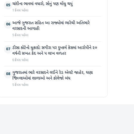
ચાંદીના ભાવમાં વધારો, સોનું પણ મોંઘુ થયું
05
1 દિવસ પહેલા
આજે ગુજરાત સહિત આ રાજ્યોમાં ભારેથી અતિભારે
06
વરસાદની આગાહી
5 દિવસ પહેલા
ડીસા કોર્ટનો ચુકાદો: સગીરા પર દુષ્કર્મ કેસમાં આરોપીને ૨૦
07
વર્ષની સખત કેદ અને ૫ લાખ વળતર
6 દિવસ પહેલા
ગુજરાતમાં ભારે વરસાદને લઈને રેડ એલર્ટ જાહેર, ઘણા
08
જિલ્લાઓમાં શાળાઓ અને કોલેજો બંધ
5 દિવસ પહેલા