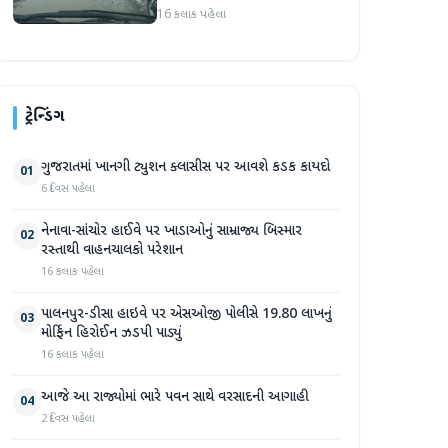
રસ્તાથી વાહનચાલકો પરેશાન
16 કલાક પહેલા
ટ્રેન્ડિંગ
ગુજરાતમાં ખાનગી ટ્યુશન ક્લાસીસ પર આવશે કડક કાયદો
01
6 દિવસ પહેલા
નેનાવા-સાંચોર હાઈવે પર ખાડાઓનું સામ્રાજ્ય બિસ્માર
02
રસ્તાથી વાહનચાલકો પરેશાન
16 કલાક પહેલા
પાલનપુર-ડીસા હાઇવે પર એસઓજી પોલીસે 19.80 લાખનું
03
મોર્ફિન હિરોઈન ઝડપી પાડ્યું
16 કલાક પહેલા
આજે આ રાજ્યોમાં ભારે પવન સાથે વરસાદની આગાહી
04
2 દિવસ પહેલા