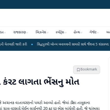
રાત
રાજકારણ
બિઝનેસ
સ્પોર્ટ્સ
હેલ્થ
ગેજેટ
અન
ી
●
સિદ્ધપુરથી બોમ્બ બનાવવાની સામગ્રી સાથે જૈશના 5 શંકાસ્પદ આતંકી ઝડપાયા
●
Bookmark
 કંરટ લાગતા ભેંસનુ મોત
ે અચાનક વાતાવરણનો પલટો આવ્યો હતો. જેમાં ડીસા તાલુકાના
ચાલુ વરસાદે મેઈન લાઈનથી 20 ફૂટ દૂર ભેસ બાંધેલી હતી. જે થાંભલા