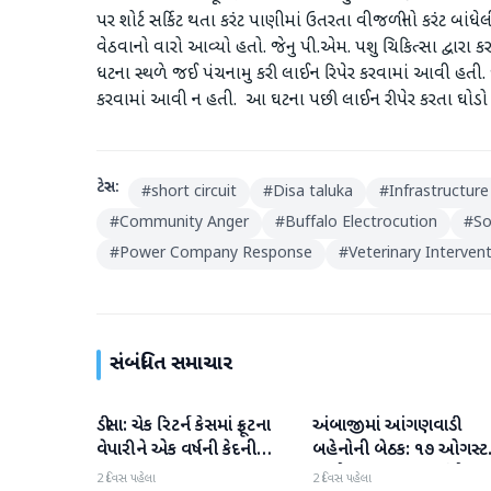
પર શોર્ટ સર્કિટ થતા કરંટ પાણીમાં ઉતરતા વીજળીનો કરંટ બાંધેલી
વેઠવાનો વારો આવ્યો હતો. જેનુ પી.એમ. પશુ ચિકિત્સા દ્વારા કર
ધટના સ્થળે જઈ પંચનામુ કરી લાઈન રિપેર કરવામાં આવી હતી. જે
કરવામાં આવી ન હતી. આ ઘટના પછી લાઈન રીપેર કરતા ઘોડો 
ટેગ્સ:
#
short circuit
#
Disa taluka
#
Infrastructure
#
Community Anger
#
Buffalo Electrocution
#
So
#
Power Company Response
#
Veterinary Interven
સંબંધિત સમાચાર
ડીસા: ચેક રિટર્ન કેસમાં ફ્રૂટના
અંબાજીમાં આંગણવાડી
બનાસકાંઠા
બનાસકાંઠા
વેપારીને એક વર્ષની કેદની
બહેનોની બેઠક: ૧૭ ઓગસ્ટ
સજા
અચોક્કસ મુદતના આંદોલન
2 દિવસ પહેલા
2 દિવસ પહેલા