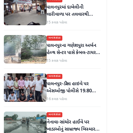
પાલનપુરમાં દાબેલીની
લારીવાળા પર તલવારથી
હુમલો: બે ઈજાગ્રસ્ત, આરોપી
15 કલાક પહેલા
સામે કડક કાર્યવાહીની માંગ
બનાસકાંઠા
પાલનપુરના ગણેશપુરા અર્બન
હેલ્થ સેન્ટર પાસે કેબલ-ટાયર
સળગાવાતા ફેલાયેલા ધુમાડાથી
15 કલાક પહેલા
લોકો પરેશાન
બનાસકાંઠા
પાલનપુર-ડીસા હાઇવે પર
એસઓજી પોલીસે 19.80
લાખનું મોર્ફિન હિરોઈન ઝડપી
16 કલાક પહેલા
પાડ્યું
બનાસકાંઠા
નેનાવા-સાંચોર હાઈવે પર
ખાડાઓનું સામ્રાજ્ય બિસ્માર