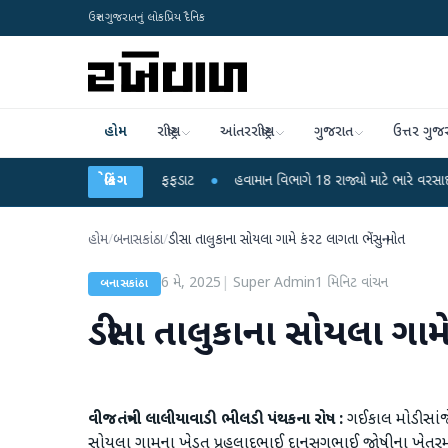
ઉત્તર ગુજરાતનું લોકપ્રિય દૈનિક
હોમ
રાષ્ટ્રીય
આંતરરાષ્ટ્રીય
ગુજરાત
ઉત્તર ગુજ
ોના મોતથી ફફડાટ
●
બ્રેકિંગ
હવામાન વિભાગે 18 રાજ્યો માટે ભારે વરસાદની ચેતવણી જારી કર
હોમ
/
બનાસકાંઠા
/
ડીસા તાલુકાના સોયલા ગામે કંરટ લાગતા ભેંસનુ મોત
6 મે, 2025
|
Super Admin
1
મિનિટ વાંચન
બનાસકાંઠા
ડીસા તાલુકાના સોયલા ગામે
વીજતંત્રની લાલીયાવાડી ભીલડી પંથકના રોષ :
ગઈકાલ મોડી સાંજ
સોયલા ગામના ખેડૂત પ્રહલાદભાઈ દાનસુગભાઈ જોષીના ખેતરમાં 