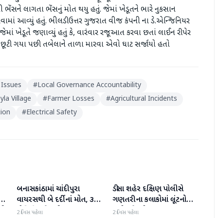
 ભેંસને લાગતા ભેંસનું મોત થયુ હતું. જેમાં ખેડૂતને ભારે નુકસાન
વામાં આવ્યું હતું. ભીલડી ઉત્તર ગુજરાત વીજ કંપની ના ડે.એન્જિનિયર
માં ખેડૂતે જણાવ્યું હતું કે, વારંવાર રજૂઆત કરવા છતાં લાઈન રીપેર
છૂટી ગયા પછી તબેલાને તાળા મારવા એવો ઘાટ સર્જાયો હતો
 Issues
#
Local Governance Accountability
yla Village
#
Farmer Losses
#
Agricultural Incidents
tion
#
Electrical Safety
બનાસકાંઠામાં ચાંદીપુરા
ડીસા શહેર દક્ષિણ પોલીસે
બનાસકાંઠા
બનાસકાંઠા
થી
વાયરસથી બે દર્દીનાં મોત, ૩
ગણતરીના કલાકોમાં લૂંટનો
ની
પોઝિટિવ કેસથી ફફડાટ
ગુનો ઉકેલ્યો
2 દિવસ પહેલા
2 દિવસ પહેલા