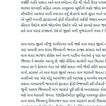
વર્ષોથી અતિ પછાત અને માત્ર નર્મદાના નીર થી ખેતી ઉપર પ
ભાભર લાખણી સહિત તમામ તાલુકામાં ખુશીની લહેર જોવા મળ
ચૌધરીનો આભાર માની સ્વાગત કર્યું છે.સાથે સાથે સુરત ખા
એ ખુશી મનાવી ફટાકડાઓ ફોડી મીઠાઈઓ વહેંચી જશન મનાવ્ય
હીરાના ઉદ્યોગ સાથે જોડાયેલા ઉદ્યોગ પતિ ઓ સમ્પર્ક કરતા જણા
હવે વાવ થરાદ રાજ્યનો 34 મો જીલો બની ગુજરાતનો નંબર 1 જિ
વાવ થરાદ જીલો બીજું ગાંધીનગર બની જશે વાવ થરાદ જીલો બનતા કે
પણ અમારી વાવ થરાદ જિલ્લાની જનતા રાજ્ય સરકાર અને શંક
વાવ થરાદ ભાજપ કૉંગ્રેસ અને અન્ય પાર્ટીના નેતાઓ નું પણ 
જિલ્લા ને સમર્થન આપ્યું છે. જોકે મીડિયા સાથેની વાત ચિતમા
વધતા કદ ને કેટલાય નેતા ઓ જોઈ શકતા નથી.જેથી કરીને ધમપછાડ
વાગે. હાલમાં તો વાવ થરાદ જીલો બનતા વાવ થરાદની જનતા સુ
વાસીઓ પણ એક મોટું આયોજન કરી અદયક્ષ નું માનભેર સ્વાગત કરશે
વસતા વાથરાદની જનતાએ ફટાકડા ફોડી ઉજવણી કરી મીઠાઈ ખવડા
જૂની અલગ જિલ્લાની માંગ સરકારે પૂરી કરી છે.બનાસકાંઠા એ
થશે વાવ થરાદની જનતા 100કિલોમીટર સુધીદૂર પાલનપુર હેરાન થવ
વાવ થરાદ જિલ્લાનું વિભાજન થતાં વાવ થરાદનો સાચો વિકાસ 