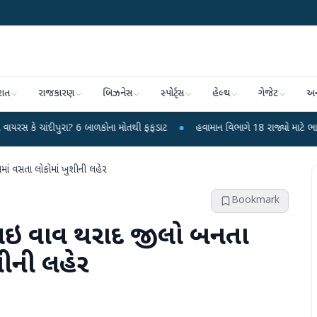
રાત
રાજકારણ
બિઝનેસ
સ્પોર્ટ્સ
હેલ્થ
ગેજેટ
અન
પુરા? 6 બાળકોના મોતથી ફફડાટ
●
હવામાન વિભાગે 18 રાજ્યો માટે ભારે વરસાદની ચેત
ાં વસતા લોકોમાં ખુશીની લહેર
Bookmark
લઇ વાવ થરાદ જીલો બનતા
શીની લહેર