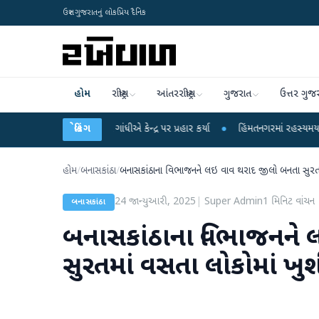
ઉત્તર ગુજરાતનું લોકપ્રિય દૈનિક
હોમ
રાષ્ટ્રીય
આંતરરાષ્ટ્રીય
ગુજરાત
ઉત્તર ગુજ
પર રાહુલ ગાંધીએ કેન્દ્ર પર પ્રહાર કર્યા
બ્રેકિંગ
●
હિંમતનગરમાં રહસ્યમય વાયરસ કે ચાંદી
હોમ
/
બનાસકાંઠા
/
બનાસકાંઠાના વિભાજનને લઇ વાવ થરાદ જીલો બનતા સુરતમ
24 જાન્યુઆરી, 2025
|
Super Admin
1
મિનિટ વાંચન
બનાસકાંઠા
બનાસકાંઠાના વિભાજનને 
સુરતમાં વસતા લોકોમાં ખુ