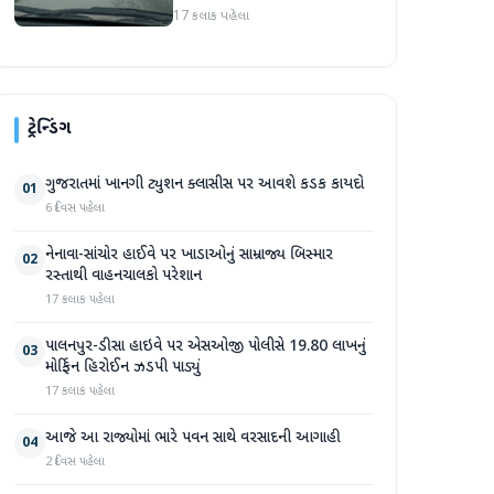
રસ્તાથી વાહનચાલકો પરેશાન
17 કલાક પહેલા
ટ્રેન્ડિંગ
ગુજરાતમાં ખાનગી ટ્યુશન ક્લાસીસ પર આવશે કડક કાયદો
01
6 દિવસ પહેલા
નેનાવા-સાંચોર હાઈવે પર ખાડાઓનું સામ્રાજ્ય બિસ્માર
02
રસ્તાથી વાહનચાલકો પરેશાન
17 કલાક પહેલા
પાલનપુર-ડીસા હાઇવે પર એસઓજી પોલીસે 19.80 લાખનું
03
મોર્ફિન હિરોઈન ઝડપી પાડ્યું
17 કલાક પહેલા
આજે આ રાજ્યોમાં ભારે પવન સાથે વરસાદની આગાહી
04
2 દિવસ પહેલા