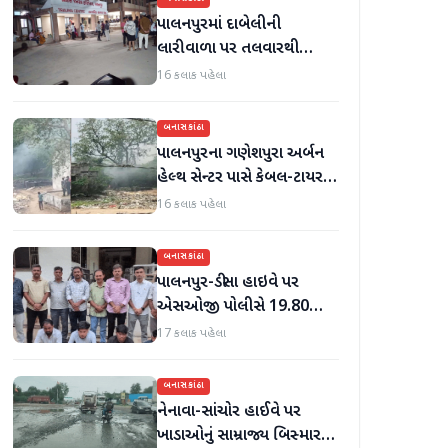
પાલનપુરમાં દાબેલીની
લારીવાળા પર તલવારથી
હુમલો: બે ઈજાગ્રસ્ત, આરોપી
16 કલાક પહેલા
સામે કડક કાર્યવાહીની માંગ
બનાસકાંઠા
પાલનપુરના ગણેશપુરા અર્બન
હેલ્થ સેન્ટર પાસે કેબલ-ટાયર
સળગાવાતા ફેલાયેલા ધુમાડાથી
16 કલાક પહેલા
લોકો પરેશાન
બનાસકાંઠા
પાલનપુર-ડીસા હાઇવે પર
એસઓજી પોલીસે 19.80
લાખનું મોર્ફિન હિરોઈન ઝડપી
17 કલાક પહેલા
પાડ્યું
બનાસકાંઠા
નેનાવા-સાંચોર હાઈવે પર
ખાડાઓનું સામ્રાજ્ય બિસ્માર