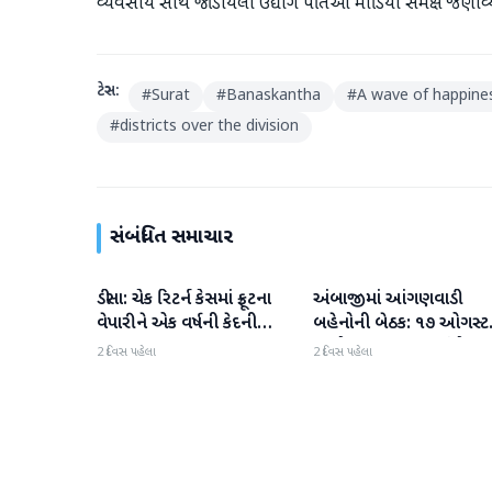
વ્યવસાય સાથે જોડાયેલા ઉદ્યોગ પતિઓ મીડિયા સમક્ષ જણાવ્ય 
ટેગ્સ:
#
Surat
#
Banaskantha
#
A wave of happine
#
districts over the division
સંબંધિત સમાચાર
ડીસા: ચેક રિટર્ન કેસમાં ફ્રૂટના
અંબાજીમાં આંગણવાડી
બનાસકાંઠા
બનાસકાંઠા
વેપારીને એક વર્ષની કેદની
બહેનોની બેઠક: ૧૭ ઓગસ્ટ
સજા
અચોક્કસ મુદતના આંદોલન
2 દિવસ પહેલા
2 દિવસ પહેલા
ચીમકી