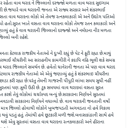
ગભર રહેતા વાવ થરાદ ને જિલ્લાનો દરજ્જો મળતા વાવ થરાદ સુઇગામ
ી છે.જયારે વાવ થરાદની જનતા એ રાજ્ય સરકાર અને શંકરભાઈ
તે વસતા વાવ થરાદના લોકો એ તેમજ રત્નકલાકારો એ અને ઉદ્યોગ પતિઓ
ો હતો.સુરત ખાતે વસતા વાવ થરાદના લોકો તેમજ રતન કલાકારો અને
વ્યું હતું કે વાવ થરાદની જિલ્લાનો દરજ્જો અને નર્મદાના નીર મળતા
લ્લો બની રહેશે.
ટલાક રાજકીય નેતાઓ ને દુઃખી રહ્યું છે પેટ ને ફૂટી રહ્યા છે.માથું
રભાઈ ચૌધરીની આ સરાહનીય કામગીરી ને કદાપિ નહિ ભૂલી શકે સમગ્ર
વાવ થરાદ જિલ્લાને સમર્થન છે. હવેતો ધાનેરાની જનતા એ પણ વાવ થરાદ
ં કેટલાય રાજકીય નેતાઓ એ એવું જણાવ્યું હતું કે શંકરભાઇ ચૌધરીના
ા કરી રહ્યા છે.પરંતુ તેમની ગાજરની પીપુડી લાંબા સમય સુધી નહીં
રતમાં પણ ઝૂમી ઉઠી છે. ટુક સમયમાં વાવ થરાદમાં વસતા સુરત
 તેવું લોકોમાં ચર્ચાસ્પદ બન્યું છે.સરકારના નિર્ણયને સુરતમાં
વી સરકારના નિર્ણયને વધાવ્યો છે. વાવ થરાદની જનતાની વર્ષો
ક માત્ર જિલ્લો હોવાથી લોકોને ખુબજપડતી અગવડતા નો હવે નિકાલ
ું પડતું હતું. તેમાંથી હવે છૂટકારી મળી જશે.બનાસકાંઠાની સાથે હવે
થશે એવુ સુરતમાં વસતા વાવ થરાદના રત્નકલાકારો અને હીરાના