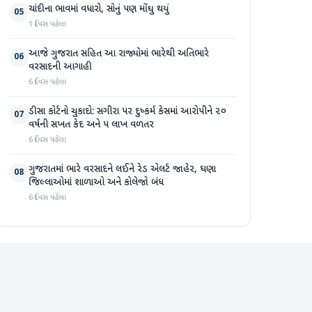
ચાંદીના ભાવમાં વધારો, સોનું પણ મોંઘુ થયું
05
1 દિવસ પહેલા
આજે ગુજરાત સહિત આ રાજ્યોમાં ભારેથી અતિભારે
06
વરસાદની આગાહી
6 દિવસ પહેલા
ડીસા કોર્ટનો ચુકાદો: સગીરા પર દુષ્કર્મ કેસમાં આરોપીને ૨૦
07
વર્ષની સખત કેદ અને ૫ લાખ વળતર
6 દિવસ પહેલા
ગુજરાતમાં ભારે વરસાદને લઈને રેડ એલર્ટ જાહેર, ઘણા
08
જિલ્લાઓમાં શાળાઓ અને કોલેજો બંધ
6 દિવસ પહેલા