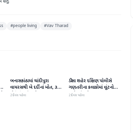
હતું.
ss
#
people living
#
Vav Tharad
બનાસકાંઠામાં ચાંદીપુરા
ડીસા શહેર દક્ષિણ પોલીસે
બનાસકાંઠા
બનાસકાંઠા
થી
વાયરસથી બે દર્દીનાં મોત, ૩
ગણતરીના કલાકોમાં લૂંટનો
ની
પોઝિટિવ કેસથી ફફડાટ
ગુનો ઉકેલ્યો
2 દિવસ પહેલા
2 દિવસ પહેલા