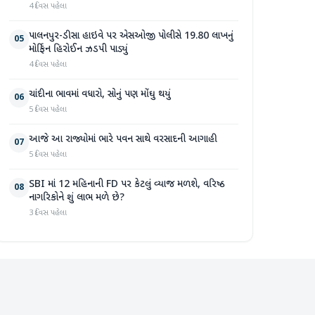
4 દિવસ પહેલા
પાલનપુર-ડીસા હાઇવે પર એસઓજી પોલીસે 19.80 લાખનું
05
મોર્ફિન હિરોઈન ઝડપી પાડ્યું
4 દિવસ પહેલા
ચાંદીના ભાવમાં વધારો, સોનું પણ મોંઘુ થયું
06
5 દિવસ પહેલા
આજે આ રાજ્યોમાં ભારે પવન સાથે વરસાદની આગાહી
07
5 દિવસ પહેલા
SBI માં 12 મહિનાની FD પર કેટલું વ્યાજ મળશે, વરિષ્ઠ
08
નાગરિકોને શું લાભ મળે છે?
3 દિવસ પહેલા