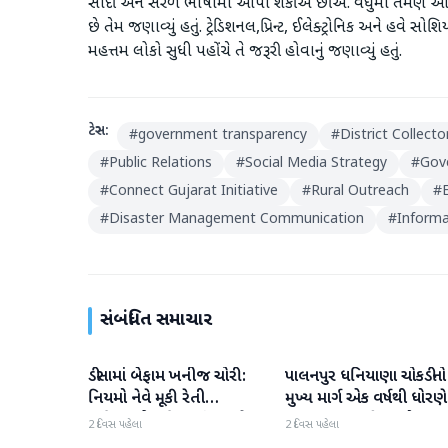
સાદી અને સરળ ભાષામાં આપી શકીએ છીએ. વધુમાં તેમણે આ
છે તેમ જણાવ્યું હતું. ટ્રેડિશનલ,પ્રિન્ટ, ઈલેક્ટ્રોનિક અને હવ
મહત્તમ લોકો સુધી પહોંચે તે જરૂરી હોવાનું જણાવ્યું હતું.
ટેગ્સ:
#
government transparency
#
District Collecto
#
Public Relations
#
Social Media Strategy
#
Gov
#
Connect Gujarat Initiative
#
Rural Outreach
#
#
Disaster Management Communication
#
Informa
સંબંધિત સમાચાર
ડીસામાં બેફામ ખનીજ ચોરી:
પાલનપુર ધનિયાણા ચોકડીનો
બનાસકાંઠા
બનાસકાંઠા
નિયમો નેવે મૂકી રેતી
મુખ્ય માર્ગ એક વર્ષથી ધોરણે
માફિયાઓ સક્રિય, તંત્ર સામે
ગટરલાઇન પછી રસ્તો ન
2 દિવસ પહેલા
2 દિવસ પહેલા
સવાલો
બનતા હાલાકી