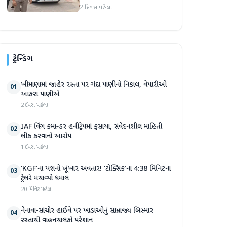
અટકાયત બાદ જામીન પર
2 દિવસ પહેલા
મુક્તિ
ટ્રેન્ડિંગ
ખીમાણામાં જાહેર રસ્તા પર ગંદા પાણીનો નિકાલ, વેપારીઓ
01
આકરા પાણીએ
2 દિવસ પહેલા
IAF વિંગ કમાન્ડર હનીટ્રેપમાં ફસાયા, સંવેદનશીલ માહિતી
02
લીક કરવાનો આરોપ
1 દિવસ પહેલા
‘KGF’ના યશનો ખૂંખાર અવતાર! ‘ટોક્સિક’ના 4:38 મિનિટના
03
ટ્રેલરે મચાવ્યો ધમાલ
20 મિનિટ પહેલા
નેનાવા-સાંચોર હાઈવે પર ખાડાઓનું સામ્રાજ્ય બિસ્માર
04
રસ્તાથી વાહનચાલકો પરેશાન