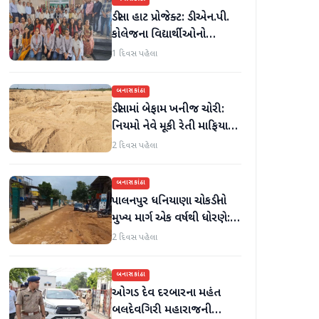
ડીસા હાટ પ્રોજેક્ટ: ડી.એન.પી.
કોલેજના વિદ્યાર્થીઓનો
ઉત્સાહભેર સહયોગ
1 દિવસ પહેલા
બનાસકાંઠા
ડીસામાં બેફામ ખનીજ ચોરી:
નિયમો નેવે મૂકી રેતી માફિયાઓ
સક્રિય, તંત્ર સામે સવાલો
2 દિવસ પહેલા
બનાસકાંઠા
પાલનપુર ધનિયાણા ચોકડીનો
મુખ્ય માર્ગ એક વર્ષથી ધોરણે:
ગટરલાઇન પછી રસ્તો ન
2 દિવસ પહેલા
બનતા હાલાકી
બનાસકાંઠા
ઓગડ દેવ દરબારના મહંત
બલદેવગિરી મહારાજની