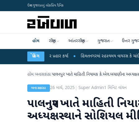
ઉત્તર ગુજરાતનું લોકપ્રિય દૈનિક
હોમ
રાષ્ટ્રીય
આંતરરાષ્ટ્રીય
ગુજરાત
ઉત્તર ગુજ
કેન્દ્ર પર પ્રહાર કર્યા
બ્રેકિંગ
●
હિંમતનગરમાં રહસ્યમય વાયરસ કે ચાંદીપુરા? 6 બાળકોના 
હોમ
/
બનાસકાંઠા
/
પાલનપુર ખાતે માહિતી નિયામક કે.એલ.બચાણીના અધ્યક્ષસ્
26 માર્ચ, 2025
|
Super Admin
1
મિનિટ વાંચન
બનાસકાંઠા
પાલનપુર ખાતે માહિતી નિ
અધ્યક્ષસ્થાને સોશિયલ મીડ