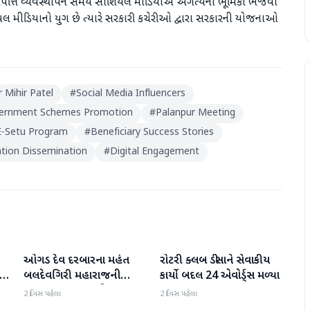
પત્તિ વ્યવસ્થાપન સમયે સોશિયલ મીડિયાએ અગત્યની ભૂમિકા ભજવી
ે સોશિયલ મીડિયાનો યુગ છે ત્યારે સરકારી કચેરીઓ દ્વારા સરકારની યોજનાઓ
r Mihir Patel
#
Social Media Influencers
ernment Schemes Promotion
#
Palanpur Meeting
E-Setu Program
#
Beneficiary Success Stories
tion Dissemination
#
Digital Engagement
ઓગડ દેવ દરબારના મહંત
રોટરી ક્લબ ડીસાને સેવાકીય
બનાસકાંઠા
બનાસકાંઠા
:
બલદેવગિરી મહારાજની
કાર્યો બદલ 24 એવોર્ડ્સ મળ્યા
અટકાયત બાદ જામીન પર
2 દિવસ પહેલા
2 દિવસ પહેલા
મુક્તિ