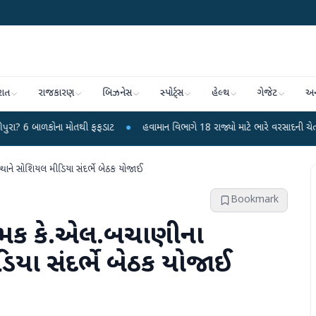
રાત
રાજકારણ
બિઝનેસ
સ્પોર્ટ્સ
હેલ્થ
ગેજેટ
અન
મોતથી ફફડાટ
●
હવામાન વિભાગે 18 રાજ્યો માટે ભારે વરસાદની ચેતવણી જારી કરી
થાને સોશિયલ મીડિયા સંદર્ભે બેઠક યોજાઈ
Bookmark
યામક કે.એલ.બચાણીના
િયા સંદર્ભે બેઠક યોજાઈ