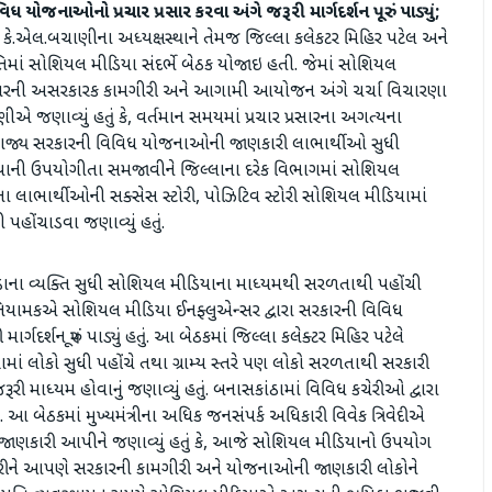
ોજનાઓનો પ્રચાર પ્રસાર કરવા અંગે જરૂરી માર્ગદર્શન પૂરું પાડ્યું;
 કે.એલ.બચાણીના અધ્યક્ષસ્થાને તેમજ જિલ્લા કલેકટર મિહિર પટેલ અને
થિતિમાં સોશિયલ મીડિયા સંદર્ભે બેઠક યોજાઇ હતી. જેમાં સોશિયલ
રસારની અસરકારક કામગીરી અને આગામી આયોજન અંગે ચર્ચા વિચારણા
જણાવ્યું હતું કે, વર્તમાન સમયમાં પ્રચાર પ્રસારના અગત્યના
 રાજ્ય સરકારની વિવિધ યોજનાઓની જાણકારી લાભાર્થીઓ સુધી
ાની ઉપયોગીતા સમજાવીને જિલ્લાના દરેક વિભાગમાં સોશિયલ
લાભાર્થીઓની સક્સેસ સ્ટોરી, પોઝિટિવ સ્ટોરી સોશિયલ મીડિયામાં
હોંચાડવા જણાવ્યું હતું.
ેવાડાના વ્યક્તિ સુધી સોશિયલ મીડિયાના માધ્યમથી સરળતાથી પહોંચી
ાંત નિયામકએ સોશિયલ મીડિયા ઈનફ્લુએન્સર દ્વારા સરકારની વિવિધ
ગદર્શન પૂરું પાડ્યું હતું. આ બેઠકમાં જિલ્લા કલેક્ટર મિહિર પટેલે
ખ્યામાં લોકો સુધી પહોંચે તથા ગ્રામ્ય સ્તરે પણ લોકો સરળતાથી સરકારી
 માધ્યમ હોવાનું જણાવ્યું હતું. બનાસકાંઠામાં વિવિધ કચેરીઓ દ્વારા
 બેઠકમાં મુખ્યમંત્રીના અધિક જનસંપર્ક અધિકારી વિવેક ત્રિવેદીએ
 જાણકારી આપીને જણાવ્યું હતું કે, આજે સોશિયલ મીડિયાનો ઉપયોગ
 કરીને આપણે સરકારની કામગીરી અને યોજનાઓની જાણકારી લોકોને