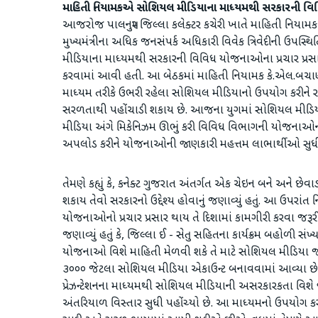
માહિતી નિયામકએ સોશિયલ મીડિયાના માધ્યમથી સરકારની વિવિધ ય
આજરોજ પાલનપુર જિલ્લા કલેક્ટર કચેરી ખાતે માહિતી નિયામક
મુખ્યમંત્રીના અધિક જનસંપર્ક અધિકારી વિવેક ત્રિવેદીની ઉપસ્
મીડિયાના માધ્યમથી સરકારની વિવિધ યોજનાઓના પ્રચાર પ્
કરવામાં આવી હતી. આ બેઠકમાં માહિતી નિયામક કે.એલ.બચાણીએ 
માધ્યમ તરીકે ઉભરી રહેલા સોશિયલ મીડિયાનો ઉપયોગ કરીને
સરળતાથી પહોંચાડી શકાય છે. આજના યુગમાં સોશિયલ મીડિય
મીડિયા અંગે મિકેનિઝમ ઊભું કરી વિવિધ વિભાગની યોજનાઓના 
અપલોડ કરીને યોજનાઓની જાણકારી મહત્તમ લાભાર્થીઓ સુધી પ
તેમણે કહ્યું કે, કનેક્ટ ગુજરાત અંતર્ગત એક ચેઇન બને અને છ
શકાય તેવો સરકારનો ઉદ્દેશ્ય હોવાનું જણાવ્યું હતું. આ ઉપર
યોજનાઓનો પ્રચાર પ્રસાર થાય તે દિશામાં કામગીરી કરવા જરૂરી માર્
જણાવ્યું હતું કે, જિલ્લા ઈ - સેતુ સહિતના કાર્યક્રમ બહોળી સં
યોજનાઓ વિશે માહિતી મેળવી શકે તે માટે સોશિયલ મીડિયા જરૂરી
૩૦૦૦ જેટલા સોશિયલ મીડિયા એકાઉન્ટ બનાવવામાં આવ્યા છે. આ
પ્રેઝન્ટેશનના માધ્યમથી સોશિયલ મીડિયાની અસરકારકતા વિશે
અંતરિયાળ વિસ્તાર સુધી પહોંચ્યો છે. આ માધ્યમનો ઉપયોગ