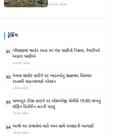
સપ્તાહમાં સેંકડો ભૂંડોના મોત
6 કલાક પહેલા
ટ્રેન્ડિંગ
ખીમાણામાં જાહેર રસ્તા પર ગંદા પાણીનો નિકાલ, વેપારીઓ
01
આકરા પાણીએ
6 કલાક પહેલા
નેનાવા-સાંચોર હાઈવે પર ખાડાઓનું સામ્રાજ્ય બિસ્માર
02
રસ્તાથી વાહનચાલકો પરેશાન
2 દિવસ પહેલા
પાલનપુર-ડીસા હાઇવે પર એસઓજી પોલીસે 19.80 લાખનું
03
મોર્ફિન હિરોઈન ઝડપી પાડ્યું
2 દિવસ પહેલા
આજે આ રાજ્યોમાં ભારે પવન સાથે વરસાદની આગાહી
04
3 દિવસ પહેલા