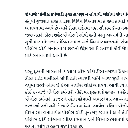
ઇન્ચાર્જ પોલીસ કર્મચારી ફરકતા પણ ન હોવાથી લોકોમાં રોષ
પોલ
હેતુથી ગુજરાત સરકાર દ્વારા વિવિધ વિસ્તારોમાં કે જ્યાં કાય
બનાવવામાં આવે છે ત્યારે ડીસા શહેરમાં પણ સૌ પ્રથમ ડીસા
જવાબદારી ડીસા શહેર પોલીસને સોંપી હતી પરંતુ આશ્ચર્યન
સુધી માત્ર શોભાના ગાંઠિયા સમાન અને બિસ્માર હાલતમાં જો
પોલીસ ચોકી બનાવવા પાછળનો ઉદ્દેશ આ વિસ્તારમાં કોઈ કોમ
માટે બનાવવામાં આવી છે.
પરંતુ દુઃખની બાબત છે. કે આ પોલીસ ચોકી ડીસા નગરપાલિકા
ડીસા શહેર પોલીસને સોંપી હતી ત્યારથી લઈને આજ સુધી માત્
વધુમાં ઉલ્લેખનીય છે કે આ પોલીસ ચોકી બનાવવા આવી ત્યારથી 
કોઈ ઇન્ચાર્જ પોલીસ કર્મચારી ચોકી પર ફરકતા કે હાજર ન રહ
પોલીસ કર્મચારી હાજર ન રહેતા હોવાથી અવારનવાર આ રસ્તા પર વ
ઘટનાઓ બની રહી છે ત્યારે ડીસા શહેરમાં આવેલા દક્ષિણ પોલ
વિસ્તારમાં બનાવાયેલ પોલીસ ચોકી પુનઃ શરૂ કરવામાં આવે તે
પોલીસ ચોકી શોભાના ગાંઠિયા સમાન અને બિસ્માર હાલતમાં 
ભયના ઓથાર હેઠળ જીવી રહ્યા છે.