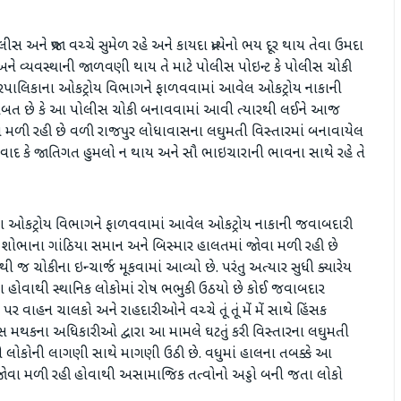
ીસ અને પ્રજા વચ્ચે સુમેળ રહે અને કાયદા પ્રત્યેનો ભય દૂર થાય તેવા ઉમદા
દો અને વ્યવસ્થાની જાળવણી થાય તે માટે પોલીસ પોઇન્ટ કે પોલીસ ચોકી
 નગરપાલિકાના ઓકટ્રોય વિભાગને ફાળવવામાં આવેલ ઓકટ્રોય નાકાની
ી બાબત છે કે આ પોલીસ ચોકી બનાવવામાં આવી ત્યારથી લઈને આજ
વા મળી રહી છે વળી રાજપુર લોધાવાસના લઘુમતી વિસ્તારમાં બનાવાયેલ
વાદ કે જાતિગત હુમલો ન થાય અને સૌ ભાઇચારાની ભાવના સાથે રહે તે
ના ઓકટ્રોય વિભાગને ફાળવવામાં આવેલ ઓકટ્રોય નાકાની જવાબદારી
ર શોભાના ગાંઠિયા સમાન અને બિસ્માર હાલતમાં જોવા મળી રહી છે
જ ચોકીના ઇન્ચાર્જ મૂકવામાં આવ્યો છે. પરંતુ અત્યાર સુધી ક્યારેય
ેતા હોવાથી સ્થાનિક લોકોમાં રોષ ભભુકી ઉઠયો છે કોઈ જવાબદાર
ાહન ચાલકો અને રાહદારીઓને વચ્ચે તૂં તૂં મેં મેં સાથે હિંસક
ીસ મથકના અધિકારીઓ દ્વારા આ મામલે ઘટતું કરી વિસ્તારના લઘુમતી
વી લોકોની લાગણી સાથે માગણી ઉઠી છે. વધુમાં હાલના તબક્કે આ
જોવા મળી રહી હોવાથી અસામાજિક તત્વોનો અડ્ડો બની જતા લોકો