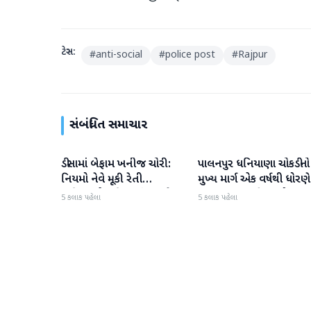
ટેગ્સ:
#
anti-social
#
police post
#
Rajpur
સંબંધિત સમાચાર
ડીસામાં બેફામ ખનીજ ચોરી:
પાલનપુર ધનિયાણા ચોકડીનો
બનાસકાંઠા
બનાસકાંઠા
નિયમો નેવે મૂકી રેતી
મુખ્ય માર્ગ એક વર્ષથી ધોરણે
માફિયાઓ સક્રિય, તંત્ર સામે
ગટરલાઇન પછી રસ્તો ન
5 કલાક પહેલા
5 કલાક પહેલા
સવાલો
બનતા હાલાકી