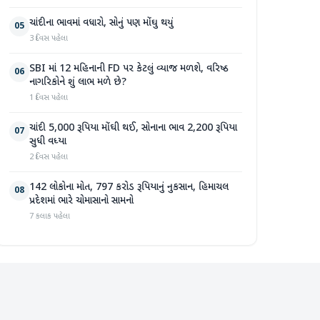
ચાંદીના ભાવમાં વધારો, સોનું પણ મોંઘુ થયું
05
3 દિવસ પહેલા
SBI માં 12 મહિનાની FD પર કેટલું વ્યાજ મળશે, વરિષ્ઠ
06
નાગરિકોને શું લાભ મળે છે?
1 દિવસ પહેલા
ચાંદી 5,000 રૂપિયા મોંઘી થઈ, સોનાના ભાવ 2,200 રૂપિયા
07
સુધી વધ્યા
2 દિવસ પહેલા
142 લોકોના મોત, 797 કરોડ રૂપિયાનું નુકસાન, હિમાચલ
08
પ્રદેશમાં ભારે ચોમાસાનો સામનો
7 કલાક પહેલા