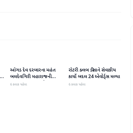
ઓગડ દેવ દરબારના મહંત
રોટરી ક્લબ ડીસાને સેવાકીય
બનાસકાંઠા
બનાસકાંઠા
:
બલદેવગિરી મહારાજની
કાર્યો બદલ 24 એવોર્ડ્સ મળ્યા
અટકાયત બાદ જામીન પર
6 કલાક પહેલા
6 કલાક પહેલા
મુક્તિ