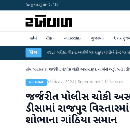
ઉત્તર ગુજરાતનું લોકપ્રિય દૈનિક
હોમ
રાષ્ટ્રીય
આંતરરાષ્ટ્રીય
ગુજરાત
ઉત્તર ગુજ
ાન
●
UGC-NET પરીક્ષા લીકના આરોપો પર રાહુલ ગાંધીએ કેન્દ્ર પર પ્રહાર કર્યા
બ્રેકિંગ
●
હોમ
/
બનાસકાંઠા
/
જર્જરીત પોલીસ ચોકી અસામાજીક તત્વોનો અડ્ડો બની : ડીસ
9 ડિસેમ્બર, 2024
|
Super Admin
1
મિનિટ વાંચન
બનાસકાંઠા
જર્જરીત પોલીસ ચોકી અસા
ડીસામાં રાજપુર વિસ્તારમ
શોભાના ગાંઠિયા સમાન