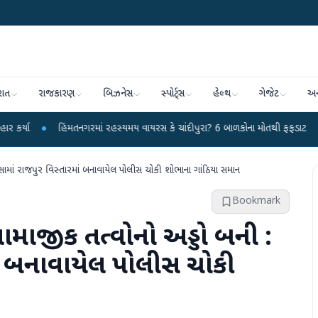
રાત
રાજકારણ
બિઝનેસ
સ્પોર્ટ્સ
હેલ્થ
ગેજેટ
અન
હિંમતનગરમાં રહસ્યમય વાયરસ કે ચાંદીપુરા? 6 બાળકોના મોતથી ફફડાટ
●
હવામાન વિભા
ામાં રાજપુર વિસ્તારમાં બનાવાયેલ પોલીસ ચોકી શોભાના ગાંઠિયા સમાન
Bookmark
માજીક તત્વોનો અડ્ડો બની :
ાં બનાવાયેલ પોલીસ ચોકી