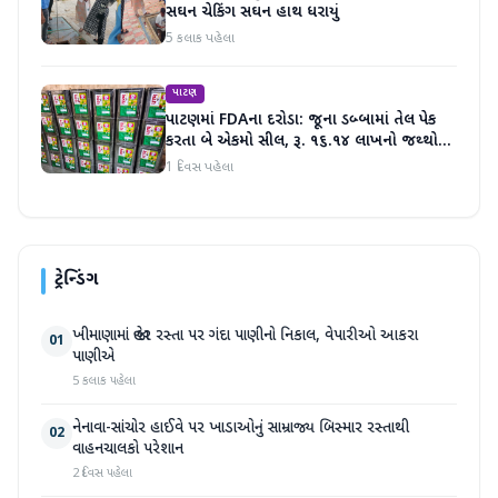
સઘન ચેકિંગ સઘન હાથ ધરાયું
5 કલાક પહેલા
પાટણ
પાટણમાં FDAના દરોડા: જૂના ડબ્બામાં તેલ પેક
કરતા બે એકમો સીલ, રૂ. ૧૬.૧૪ લાખનો જથ્થો
જપ્ત
1 દિવસ પહેલા
ટ્રેન્ડિંગ
ખીમાણામાં જાહેર રસ્તા પર ગંદા પાણીનો નિકાલ, વેપારીઓ આકરા
01
પાણીએ
5 કલાક પહેલા
નેનાવા-સાંચોર હાઈવે પર ખાડાઓનું સામ્રાજ્ય બિસ્માર રસ્તાથી
02
વાહનચાલકો પરેશાન
2 દિવસ પહેલા