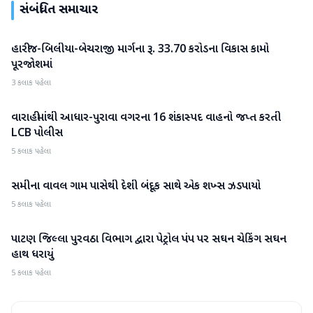
સંબંધિત સમાચાર
હારીજ-બિલીયા-બેચરાજી માર્ગના રૂ. 33.70 કરોડના વિકાસ કામો
પાટણ
પૂરજોશમાં
3 કલાક પહેલા
વારાહીમાંથી આધાર-પુરાવા વગરના 16 શંકાસ્પદ વાહનો જપ્ત કરતી
પાટણ
LCB પોલીસ
5 કલાક પહેલા
સમીના વાવલ ગામ પાસેથી દેશી બંદૂક સાથે એક શખ્સ ઝડપાયો
પાટણ
5 કલાક પહેલા
પાટણ જિલ્લા પુરવઠા વિભાગ દ્વારા પેટ્રોલ પંપ પર સઘન ચેકિંગ સઘન
પાટણ
હાથ ધરાયું
5 કલાક પહેલા