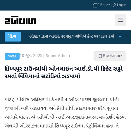
E-Paper
|
Login
C-NET પરીક્ષા લીકના આરોપો પર રાહુલ ગાંધીએ કેન્દ્ર પર પ્રહાર કર્યા
બ્રેકિંગ
●
હિંમતનગરમાં
10 જૂન, 2025
|
Super Admin
Bookmark
પાટણ
સિધ્ધપુર ટાઉનમાંથી ઓનલાઇન આઈ.ડી.થી ક્રિકેટ સટ્ટો
રમતો બિલિયાનો સટોડિયો ઝડપાયો
પાટણ પોલીસ અધિક્ષક વી.કે.નાયી નાઓએ પાટણ જીલ્લામાં પ્રોહી
જુગારની બદી અટકાવવા અને કેશો શોધી કાઢવા સારુ કરેલ સુચના
આધારે પાટણ એલસીબી પી.આઈ.આર.જી.ઉનાગરના માર્ગદર્શન હેઠળ
એલ.સી.બી.સ્ટાફના માણસો સિધ્ધપુર ટાઉનમા પેટ્રોલિંગમાં હતા. તે