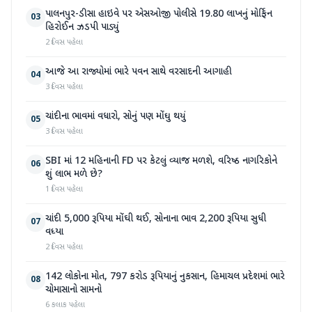
પાલનપુર-ડીસા હાઇવે પર એસઓજી પોલીસે 19.80 લાખનું મોર્ફિન
03
હિરોઈન ઝડપી પાડ્યું
2 દિવસ પહેલા
આજે આ રાજ્યોમાં ભારે પવન સાથે વરસાદની આગાહી
04
3 દિવસ પહેલા
ચાંદીના ભાવમાં વધારો, સોનું પણ મોંઘુ થયું
05
3 દિવસ પહેલા
SBI માં 12 મહિનાની FD પર કેટલું વ્યાજ મળશે, વરિષ્ઠ નાગરિકોને
06
શું લાભ મળે છે?
1 દિવસ પહેલા
ચાંદી 5,000 રૂપિયા મોંઘી થઈ, સોનાના ભાવ 2,200 રૂપિયા સુધી
07
વધ્યા
2 દિવસ પહેલા
142 લોકોના મોત, 797 કરોડ રૂપિયાનું નુકસાન, હિમાચલ પ્રદેશમાં ભારે
08
ચોમાસાનો સામનો
6 કલાક પહેલા