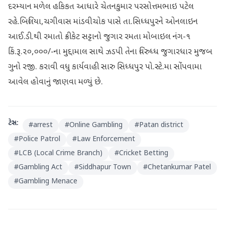
દરમ્યાન મળેલ હકિકત આધારે ચેતનકુમાર પરસોત્તમભાઇ પટેલ
રહે.બિલિયા,ચગીવાસ માંડવીચોક પાસે તા.સિધ્ધપુરને ઓનલાઇન
આઈ.ડી.થી રમાતો ક્રીકેટ સટ્ટાનો જુગાર રમતા મોબાઇલ નંગ-૧
કિં.રૂ.૨૦,૦૦૦/-ના મુદ્દામાલ સાથે ઝડપી તેના વિરુધ્ધ જુગારધાર મુજબ
ગુનો રજી. કરાવી વધુ કાર્યવાહી સારુ સિધ્ધપુર પો.સ્ટે.મા સોંપવામા
આવેલ હોવાનું જાણવા મળ્યું છે.
ટેગ્સ:
#
arrest
#
Online Gambling
#
Patan district
#
Police Patrol
#
Law Enforcement
#
LCB (Local Crime Branch)
#
Cricket Betting
#
Gambling Act
#
Siddhapur Town
#
Chetankumar Patel
#
Gambling Menace