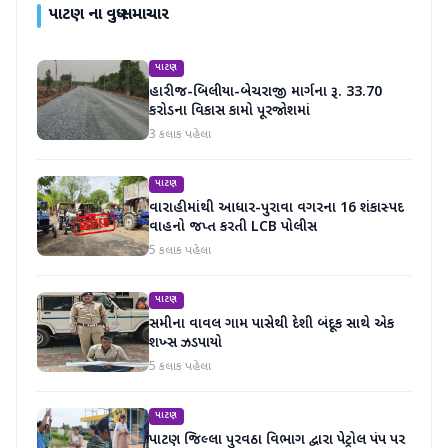
પાટણ
ના વધુ સમાચાર
પાટણ
હારીજ-બિલીયા-બેચરાજી માર્ગના રૂ. 33.70
કરોડના વિકાસ કામો પૂરજોશમાં
3 કલાક પહેલા
પાટણ
વારાહીમાંથી આધાર-પુરાવા વગરના 16 શંકાસ્પદ
વાહનો જપ્ત કરતી LCB પોલીસ
5 કલાક પહેલા
પાટણ
સમીના વાવલ ગામ પાસેથી દેશી બંદૂક સાથે એક
શખ્સ ઝડપાયો
5 કલાક પહેલા
પાટણ
પાટણ જિલ્લા પુરવઠા વિભાગ દ્વારા પેટ્રોલ પંપ પર