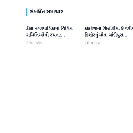
સંબંધિત સમાચાર
ડીસા નગરપાલિકામાં વિવિધ
કાંકરેજના શિહોરીમાં 9 વર્ષીય
બનાસકાંઠા
બનાસકાંઠા
સમિતિઓની રચના:
કિશોરનું મોત, ચાંદીપુરા
મહત્વપૂર્ણ કમિટીઓ અને
વાયરસની આશંકા
2 દિવસ પહેલા
2 દિવસ પહેલા
હોદ્દેદારોની જાહેરાત