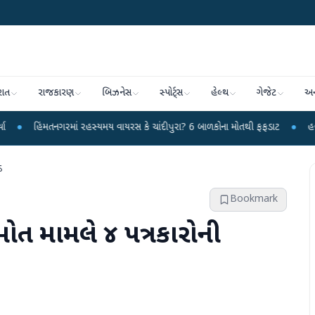
રાત
રાજકારણ
બિઝનેસ
સ્પોર્ટ્સ
હેલ્થ
ગેજેટ
અન
ગરમાં રહસ્યમય વાયરસ કે ચાંદીપુરા? 6 બાળકોના મોતથી ફફડાટ
●
હવામાન વિભાગે 18
ડ
Bookmark
મોત મામલે ૪ પત્રકારોની