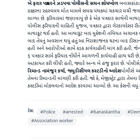
બે ફરાર પત્રકારને ઝડપવા પોલીસની સઘન શોધખોળ
બનાસકાંઠા 
ઠક્કરના રહસ્યમય મોત મામલે સમગ્ર પંથકમાં ચકચાર મચી જવ
લાગ્યા છે. ફરિયાદમાં જણાવાયું છે કે એક પત્રકાર સાથેની માથાકૂટ
પોલીસ ફરિયાદની માહિતી મુજબ, પત્રકાર દ્વારા ગેરકાયદેસર રી
માથાકૂટ થઈ હતી. આ માથાકૂટ બાદ મુકેશની તબિયત અચાનક લથ
બાદ તેમનું અવસાન થયું હતું. ​આ નિરાશાજનક ઘટના બાદ ડીસ
હતી અને આરોપીઓ સામે કડક કાર્યવાહીની માંગ કરી હતી. જેન
૬ પત્રકાર સામે ફરિયાદ નોંધીને આગળની કાર્યવાહી હાથ ધરી છ
અટકાયત કરી લીધી હતી, જ્યારે અન્ય બે હજુ ફરાર છે. પોલી
રિમાન્ડ નામંજૂર કર્યા, જ્યુડીશીયલ કસ્ટડીનો આદેશ
​પોલીસે આજ
તેમના રિમાન્ડની માંગણી કરી હતી. જો કે, મેજીસ્ટ્રેટ દ્વારા તે
કસ્ટડીમાં મોકલવાનો આદેશ કરવામાં આવ્યો છે. આ કેસની 
ટેગ્સ:
#
Police
#
arrested
#
Banaskantha
#
Dee
#
Association worker