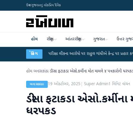
ઉત્તર ગુજરાતનું લોકપ્રિય દૈનિક
હોમ
રાષ્ટ્રીય
આંતરરાષ્ટ્રીય
ગુજરાત
ઉત્તર ગુજ
UGC-NET પરીક્ષા લીકના આરોપો પર રાહુલ ગાંધીએ કેન્દ્ર પર પ્રહાર કર્યા
બ્રેકિંગ
●
હિંમતન
હોમ
/
બનાસકાંઠા
/
ડીસા ફટાકડા એસો.કર્મીના મોત મામલે ૪ પત્રકારોની ધરપક
19 ઑક્ટોબર, 2025
|
Super Admin
1
મિનિટ વાંચન
બનાસકાંઠા
ડીસા ફટાકડા એસો.કર્મીના 
ધરપકડ