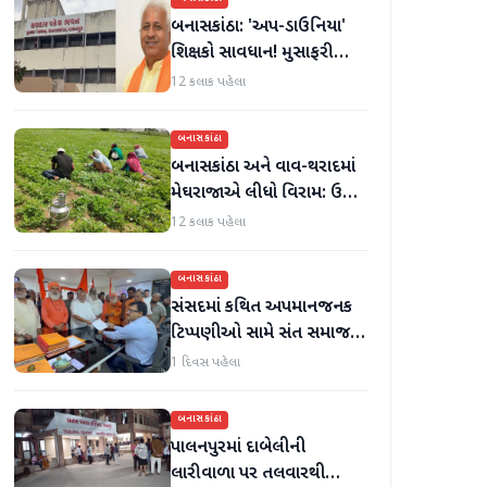
બનાસકાંઠા: 'અપ-ડાઉનિયા'
શિક્ષકો સાવધાન! મુસાફરી
કરતા શિક્ષકો સામે તવાઈ હાથ
12 કલાક પહેલા
ધરાશે
બનાસકાંઠા
બનાસકાંઠા અને વાવ-થરાદમાં
મેઘરાજાએ લીધો વિરામ: ઉઘાડ
નીકળતાં ખેડૂતોમાં આનંદનો
12 કલાક પહેલા
માહોલ
બનાસકાંઠા
સંસદમાં કથિત અપમાનજનક
ટિપ્પણીઓ સામે સંત સમાજમાં
રોષ: પાલનપુરમાં VHP સાથે
1 દિવસ પહેલા
મળીને અધિક કલેક્ટરને
આવેદનપત્ર આપ્યું
બનાસકાંઠા
પાલનપુરમાં દાબેલીની
લારીવાળા પર તલવારથી