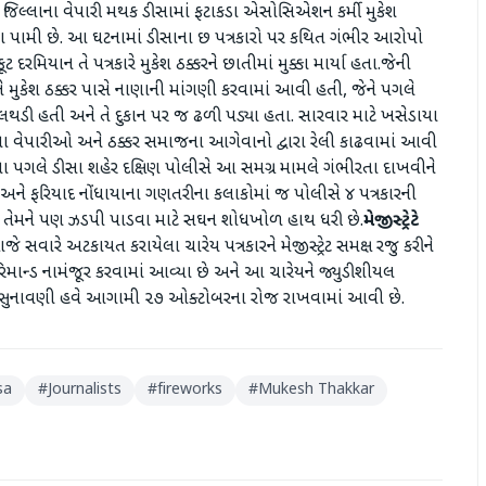
જિલ્લાના વેપારી મથક ​ડીસામાં ફટાકડા એસોસિએશન કર્મી મુકેશ
ા પામી છે. આ ઘટનામાં ડીસાના છ પત્રકારો પર કથિત ગંભીર આરોપો
 દરમિયાન તે પત્રકારે મુકેશ ઠક્કરને છાતીમાં મુક્કા માર્યા હતા.જેની
તે મુકેશ ઠક્કર પાસે નાણાની માંગણી કરવામાં આવી હતી, જેને પગલે
ડી હતી અને તે દુકાન પર જ ઢળી પડ્યા હતા. સારવાર માટે ખસેડાયા
ાના વેપારીઓ અને ઠક્કર સમાજના આગેવાનો દ્વારા રેલી કાઢવામાં આવી
ા પગલે ​ડીસા શહેર દક્ષિણ પોલીસે આ સમગ્ર મામલે ગંભીરતા દાખવીને
ે.અને ફરિયાદ નોંધાયાના ગણતરીના કલાકોમાં જ પોલીસે ૪ પત્રકારની
સે તેમને પણ ઝડપી પાડવા માટે સઘન શોધખોળ હાથ ધરી છે.
​મેજીસ્ટ્રેટે
ે સવારે અટકાયત કરાયેલા ચારેય પત્રકારને મેજીસ્ટ્રેટ સમક્ષ રજુ કરીને
મના રિમાન્ડ નામંજૂર કરવામાં આવ્યા છે અને આ ચારેયને જ્યુડીશીયલ
વધુ સુનાવણી હવે આગામી ૨૭ ઓક્ટોબરના રોજ રાખવામાં આવી છે.
sa
#
Journalists
#
fireworks
#
Mukesh Thakkar