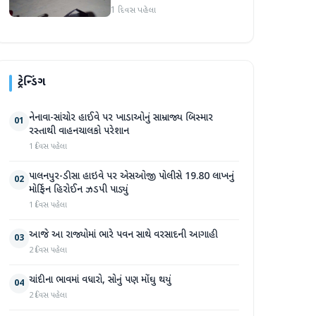
હુમલો: બે ઈજાગ્રસ્ત, આરોપી
1 દિવસ પહેલા
સામે કડક કાર્યવાહીની માંગ
ટ્રેન્ડિંગ
નેનાવા-સાંચોર હાઈવે પર ખાડાઓનું સામ્રાજ્ય બિસ્માર
01
રસ્તાથી વાહનચાલકો પરેશાન
1 દિવસ પહેલા
પાલનપુર-ડીસા હાઇવે પર એસઓજી પોલીસે 19.80 લાખનું
02
મોર્ફિન હિરોઈન ઝડપી પાડ્યું
1 દિવસ પહેલા
આજે આ રાજ્યોમાં ભારે પવન સાથે વરસાદની આગાહી
03
2 દિવસ પહેલા
ચાંદીના ભાવમાં વધારો, સોનું પણ મોંઘુ થયું
04
2 દિવસ પહેલા