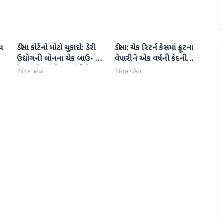
ડીસા કોર્ટનો મોટો ચુકાદો: ડેરી
ડીસા: ચેક રિટર્ન કેસમાં ફ્રૂટના
બનાસકાંઠા
બનાસકાંઠા
ઉદ્યોગની લોનના ચેક બાઉન્સ
વેપારીને એક વર્ષની કેદની
કેસમાં વેપારીને 1 વર્ષની કેદ;
સજા
2 દિવસ પહેલા
3 દિવસ પહેલા
રૂ.39.25 લાખ ચૂકવવાનો
આદેશ