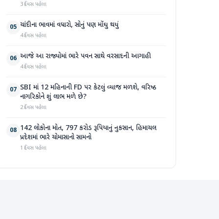
3 દિવસ પહેલા
ચાંદીના ભાવમાં વધારો, સોનું પણ મોંઘુ થયું
05
4 દિવસ પહેલા
આજે આ રાજ્યોમાં ભારે પવન સાથે વરસાદની આગાહી
06
4 દિવસ પહેલા
SBI માં 12 મહિનાની FD પર કેટલું વ્યાજ મળશે, વરિષ્ઠ
07
નાગરિકોને શું લાભ મળે છે?
2 દિવસ પહેલા
142 લોકોના મોત, 797 કરોડ રૂપિયાનું નુકસાન, હિમાચલ
08
પ્રદેશમાં ભારે ચોમાસાનો સામનો
1 દિવસ પહેલા