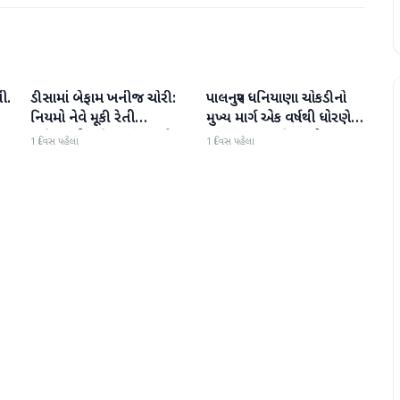
ી.
ડીસામાં બેફામ ખનીજ ચોરી:
પાલનપુર ધનિયાણા ચોકડીનો
બનાસકાંઠા
બનાસકાંઠા
નિયમો નેવે મૂકી રેતી
મુખ્ય માર્ગ એક વર્ષથી ધોરણે:
માફિયાઓ સક્રિય, તંત્ર સામે
ગટરલાઇન પછી રસ્તો ન
1 દિવસ પહેલા
1 દિવસ પહેલા
સવાલો
બનતા હાલાકી