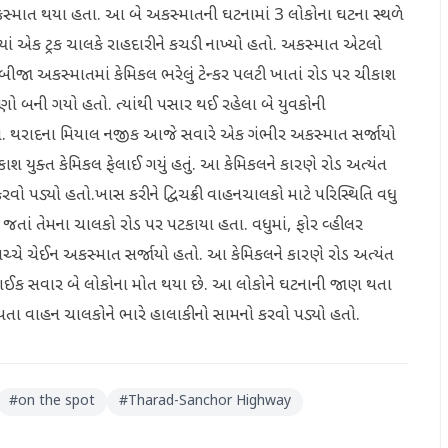
કસ્માત થયા હતા. આ બે અકસ્માતની ઘટનામાં 3 લોકોના ઘટના સ્થળે
્યાં એક ટ્રક ચાલકે રાહદારીને કચડી નાખ્યો હતો. અકસ્માત એટલો
ા અકસ્માતમાં કેમિકલ ભરેલું ટેન્કર પલટી ખાતાં રોડ પર ચીકાશ
સણો બની ગયો હતો. ત્યાંથી પસાર થઈ રહેલા બે યુવકોની
. થરાદના મિયાલ નજીક આજે સવારે એક ગંભીર અકસ્માત સર્જાયો
ાશ યુક્ત કેમિકલ ફેલાઈ ગયું હતું. આ કેમિકલને કારણે રોડ અત્યંત
 પડ્યો હતો.ખાસ કરીને દ્વિચક્રી વાહનચાલકો માટે પરિસ્થિતિ વધુ
તાં તેમના ચાલકો રોડ પર પટકાયા હતા. વધુમાં, ફોર વ્હીલર
ઓ વચ્ચે ચેઈન અકસ્માત સર્જાયો હતો. આ કેમિકલને કારણે રોડ અત્યંત
ઈક સવાર બે લોકોના મોત થયા છે. આ લોકોને ઘટનાની જાણ થતા
થતા વાહન ચાલકોને ભારે હાલાકીનો સામનો કરવો પડ્યો હતો.
#
on the spot
#
Tharad-Sanchor Highway