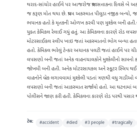
થરાદ-સાંચોર હાઈવે પર આજરોજ પ્રજાસત્તાકના દિવસે બે અ
જ કરૂણ મોત થયા છે. પ્રથમ અકસ્માત પીલુડા નજીક બન્યો, જ
ભયાનક હતો કે મૃતકની ઓળખ કરવી પણ મુશ્કેલ બની હતી.બીજ
યુક્ત કેમિકલ રેલાઈ ગયું હતું. આ કેમિકલના કારણે રોડ લપ
મોટરસાઈકલ સ્લીપ ખાઇ જતાં અકસ્માતનો ભોગ બન્યા હતા
હતો. કેમિકલ ભરેલું ટેન્કર અચાનક પલટી જતાં હાઈવે પર ચીક
લપસણો બની જતાં અનેક વાહનચાલકોને મુશ્કેલીનો સામનો કરવો
જોખમી બની હતી. અનેક મોટરસાયકલ અને સ્કૂટર સ્લિપ થઈ જ
વાહનોને બ્રેક લગાવવામાં મુશ્કેલી પડતાં ત્રણથી વધુ ગાડી
લપસણો બની જતાં આકસ્માત સર્જાયો હતો. આ ઘટનામાં બા
પોલીસને જાણ કરી હતી. કેમિકલના કારણે રોડ પરથી પસાર 
ટેગ્સ:
#
accident
#
died
#
3 people
#
tragically