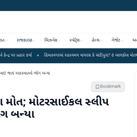
રાત
રાજકારણ
બિઝનેસ
સ્પોર્ટ્સ
હેલ્થ
ગેજેટ
અન
ર્યા
●
હિંમતનગરમાં રહસ્યમય વાયરસ કે ચાંદીપુરા? 6 બાળકોના મોતથી ફફડાટ
●
ખાઇ જતાં અકસ્માતનો ભોગ બન્યા
Bookmark
રૂણ મોત; મોટરસાઈકલ સ્લીપ
ગ બન્યા