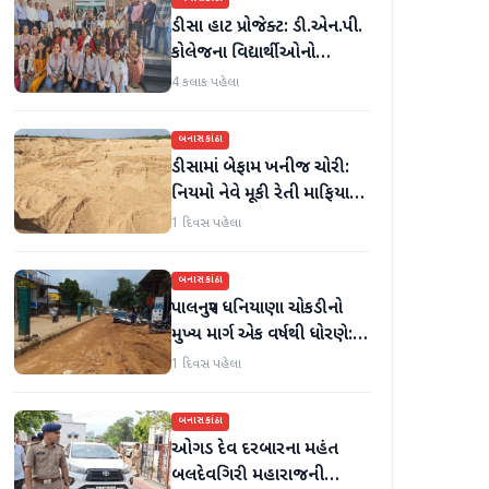
ડીસા હાટ પ્રોજેક્ટ: ડી.એન.પી.
કોલેજના વિદ્યાર્થીઓનો
ઉત્સાહભેર સહયોગ
4 કલાક પહેલા
બનાસકાંઠા
ડીસામાં બેફામ ખનીજ ચોરી:
નિયમો નેવે મૂકી રેતી માફિયાઓ
સક્રિય, તંત્ર સામે સવાલો
1 દિવસ પહેલા
બનાસકાંઠા
પાલનપુર ધનિયાણા ચોકડીનો
મુખ્ય માર્ગ એક વર્ષથી ધોરણે:
ગટરલાઇન પછી રસ્તો ન
1 દિવસ પહેલા
બનતા હાલાકી
બનાસકાંઠા
ઓગડ દેવ દરબારના મહંત
બલદેવગિરી મહારાજની