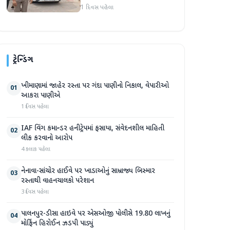
અટકાયત બાદ જામીન પર
1 દિવસ પહેલા
મુક્તિ
ટ્રેન્ડિંગ
ખીમાણામાં જાહેર રસ્તા પર ગંદા પાણીનો નિકાલ, વેપારીઓ
01
આકરા પાણીએ
1 દિવસ પહેલા
IAF વિંગ કમાન્ડર હનીટ્રેપમાં ફસાયા, સંવેદનશીલ માહિતી
02
લીક કરવાનો આરોપ
4 કલાક પહેલા
નેનાવા-સાંચોર હાઈવે પર ખાડાઓનું સામ્રાજ્ય બિસ્માર
03
રસ્તાથી વાહનચાલકો પરેશાન
3 દિવસ પહેલા
પાલનપુર-ડીસા હાઇવે પર એસઓજી પોલીસે 19.80 લાખનું
04
મોર્ફિન હિરોઈન ઝડપી પાડ્યું