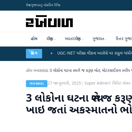
ઉત્તર ગુજરાતનું લોકપ્રિય દૈનિક
હોમ
રાષ્ટ્રીય
આંતરરાષ્ટ્રીય
ગુજરાત
ઉત્તર ગુજ
અને ડેટા પ્લાન
●
બ્રેકિંગ
UGC-NET પરીક્ષા લીકના આરોપો પર રાહુલ ગાંધીએ કેન્દ્ર પર પ્રહાર ક
હોમ
/
બનાસકાંઠા
/
3 લોકોના ઘટના સ્થળે જ કરૂણ મોત; મોટરસાઈકલ સ્લીપ 
27 જાન્યુઆરી, 2025
|
Super Admin
1
મિનિટ વાંચન
બનાસકાંઠા
3 લોકોના ઘટના સ્થળે જ ક
ખાઇ જતાં અકસ્માતનો ભો