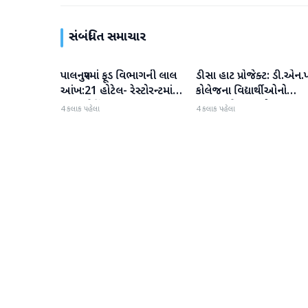
સંબંધિત સમાચાર
પાલનપુરમાં ફૂડ વિભાગની લાલ
ડીસા હાટ પ્રોજેક્ટ: ડી.એન.પ
બનાસકાંઠા
બનાસકાંઠા
આંખ:21 હોટેલ- રેસ્ટોરન્ટમાં
કોલેજના વિદ્યાર્થીઓનો
સઘન ચેકિંગ
ઉત્સાહભેર સહયોગ
4 કલાક પહેલા
4 કલાક પહેલા