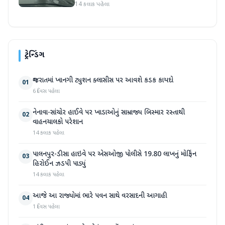
14 કલાક પહેલા
ટ્રેન્ડિંગ
ગુજરાતમાં ખાનગી ટ્યુશન ક્લાસીસ પર આવશે કડક કાયદો
01
6 દિવસ પહેલા
નેનાવા-સાંચોર હાઈવે પર ખાડાઓનું સામ્રાજ્ય બિસ્માર રસ્તાથી
02
વાહનચાલકો પરેશાન
14 કલાક પહેલા
પાલનપુર-ડીસા હાઇવે પર એસઓજી પોલીસે 19.80 લાખનું મોર્ફિન
03
હિરોઈન ઝડપી પાડ્યું
14 કલાક પહેલા
આજે આ રાજ્યોમાં ભારે પવન સાથે વરસાદની આગાહી
04
1 દિવસ પહેલા