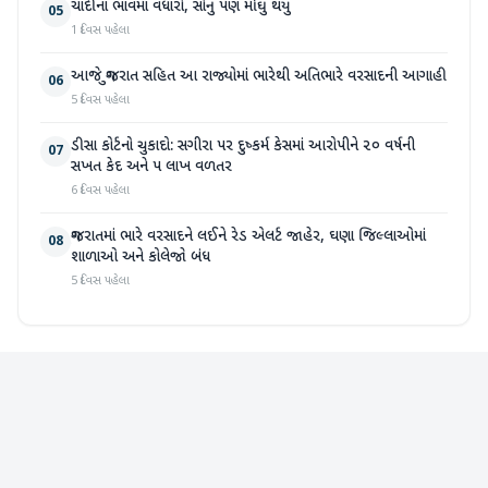
ચાંદીના ભાવમાં વધારો, સોનું પણ મોંઘુ થયું
05
1 દિવસ પહેલા
આજે ગુજરાત સહિત આ રાજ્યોમાં ભારેથી અતિભારે વરસાદની આગાહી
06
5 દિવસ પહેલા
ડીસા કોર્ટનો ચુકાદો: સગીરા પર દુષ્કર્મ કેસમાં આરોપીને ૨૦ વર્ષની
07
સખત કેદ અને ૫ લાખ વળતર
6 દિવસ પહેલા
ગુજરાતમાં ભારે વરસાદને લઈને રેડ એલર્ટ જાહેર, ઘણા જિલ્લાઓમાં
08
શાળાઓ અને કોલેજો બંધ
5 દિવસ પહેલા