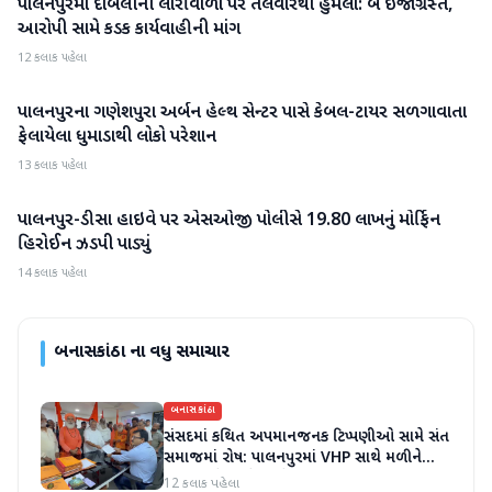
પાલનપુરમાં દાબેલીની લારીવાળા પર તલવારથી હુમલો: બે ઈજાગ્રસ્ત,
બનાસકાંઠા
આરોપી સામે કડક કાર્યવાહીની માંગ
12 કલાક પહેલા
પાલનપુરના ગણેશપુરા અર્બન હેલ્થ સેન્ટર પાસે કેબલ-ટાયર સળગાવાતા
બનાસકાંઠા
ફેલાયેલા ધુમાડાથી લોકો પરેશાન
13 કલાક પહેલા
પાલનપુર-ડીસા હાઇવે પર એસઓજી પોલીસે 19.80 લાખનું મોર્ફિન
બનાસકાંઠા
હિરોઈન ઝડપી પાડ્યું
14 કલાક પહેલા
બનાસકાંઠા
ના વધુ સમાચાર
બનાસકાંઠા
સંસદમાં કથિત અપમાનજનક ટિપ્પણીઓ સામે સંત
સમાજમાં રોષ: પાલનપુરમાં VHP સાથે મળીને
અધિક કલેક્ટરને આવેદનપત્ર આપ્યું
12 કલાક પહેલા