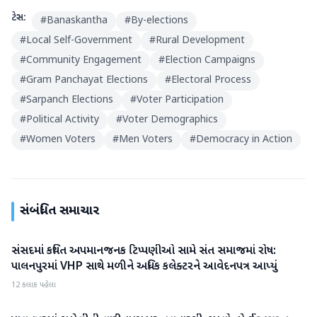
ટેગ્સ:
#
Banaskantha
#
By-elections
#
Local Self-Government
#
Rural Development
#
Community Engagement
#
Election Campaigns
#
Gram Panchayat Elections
#
Electoral Process
#
Sarpanch Elections
#
Voter Participation
#
Political Activity
#
Voter Demographics
#
Women Voters
#
Men Voters
#
Democracy in Action
સંબંધિત સમાચાર
સંસદમાં કથિત અપમાનજનક ટિપ્પણીઓ સામે સંત સમાજમાં રોષ:
બનાસકાંઠા
પાલનપુરમાં VHP સાથે મળીને અધિક કલેક્ટરને આવેદનપત્ર આપ્યું
12 કલાક પહેલા