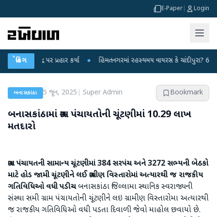
E-Paper
|
Login
ન્દ્ર પર પ્રહાર કર્યા
બ્રેકિંગ
●
હિંમતનગરમાં રહસ્યમય વાયરસ કે ચાંદીપુરા? 6 બાળકોના મો
5 જૂન, 2025
|
Super Admin
Bookmark
બનાસકાંઠા
બનાસકાંઠામાં ગ્રામ પંચાયતોની ચૂંટણીમાં 10.29 લાખ
મતદારો
ગ્રામ પંચાયતની સામાન્ય ચૂંટણીમાં 384 સરપંચ અને 3272 સભ્યની બેઠકો
માટે હોડ જામી
ચૂંટણીને લઈ ગ્રામીણ વિસ્તારોમાં અત્યારથી જ રાજકીય
ગતિવિધિઓ વધી પડીચ
બનાસકાંઠા જિલ્લામા સ્થાનિક સ્વરાજ્યની
સંસ્થા સમી ગ્રામ પંચાયતોની ચૂંટણીને લઇ ગ્રામીણ વિસ્તારોમા અત્યારથી
જ રાજકીય ગતિવિધિઓ વધી પડતા દિવાળી જેવો માહોલ છવાયો છે.