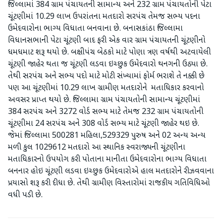
જિલ્લામાં 384 ગ્રામ પંચાયતની સામાન્ય અને 232 ગ્રામ પંચાયતોની પેટા
ચૂંટણીમાં 10.29 લાખ ઉપરાંતના મતદારો સરપંચ તેમજ સભ્ય પદના
ઉમેદવારોના ભાગ્ય વિધાતા બનવાના છે. બનાસકાંઠા જિલ્લામા
વિધાનસભાની પેટા ચૂંટણી બાદ ફરી એક વાર ગ્રામ પંચાયતની ચૂંટણીનો
ધમધમાટ શરૂ થયો છે. બક્ષીપંચ બેઠકો માટે પોણા ત્રણ વર્ષથી અટવાયેલી
ચૂંટણી જાહેર થતા જ ચૂંટણી લડવા ઇચ્છુક ઉમેદવારો થનગની ઉઠ્યા છે.
તેથી સરપંચ અને સભ્ય પદો માટે મોટી સંખ્યામાં ફોર્મ ભરાશે તે નક્કી છે
પણ આ ચૂંટણીમાં 10.29 લાખ ગ્રામીણ મતદારોને મતાધિકાર કરવાનો
અવસર પ્રાપ્ત થયો છે. જિલ્લામા ગ્રામ પંચાયતોની સામાન્ય ચૂંટણીમાં
384 સરપંચ અને 3272 વોર્ડ સભ્ય માટે તેમજ 232 ગ્રામ પંચાયતોની
ચૂંટણીમા 24 સરપંચ અને 308 વોર્ડ સભ્ય માટે ચૂંટણી જાહેર થઇ છે.
જેમાં જિલ્લામા 500281 મહિલા,529329 પુરુષ અને 02 અન્ય અન્ય
મળી કુલ 1029612 મતદારો આ સ્થાનિક સ્વરાજ્યની ચૂંટણીના
મતાધિકારનો ઉપયોગ કરી પોતાના માનીતા ઉમેદવારોના ભાગ્ય વિધાતા
બનનાર હોઇ ચૂંટણી લડવા ઇચ્છુક ઉમેદવારોએ હાલ મતદારોને રીઝવવાના
પ્રયાસો શરૂ કરી દીધા છે. તેથી ગ્રામીણ વિસ્તારોમાં રાજકીય ગતિવિધિઓ
વધી પડી છે.