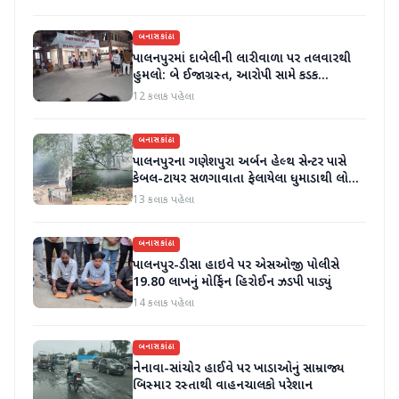
બનાસકાંઠા
પાલનપુરમાં દાબેલીની લારીવાળા પર તલવારથી
હુમલો: બે ઈજાગ્રસ્ત, આરોપી સામે કડક
કાર્યવાહીની માંગ
12 કલાક પહેલા
બનાસકાંઠા
પાલનપુરના ગણેશપુરા અર્બન હેલ્થ સેન્ટર પાસે
કેબલ-ટાયર સળગાવાતા ફેલાયેલા ધુમાડાથી લોકો
પરેશાન
13 કલાક પહેલા
બનાસકાંઠા
પાલનપુર-ડીસા હાઇવે પર એસઓજી પોલીસે
19.80 લાખનું મોર્ફિન હિરોઈન ઝડપી પાડ્યું
14 કલાક પહેલા
બનાસકાંઠા
નેનાવા-સાંચોર હાઈવે પર ખાડાઓનું સામ્રાજ્ય
બિસ્માર રસ્તાથી વાહનચાલકો પરેશાન