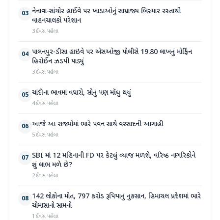
નેનાવા-સાંચોર હાઈવે પર ખાડાઓનું સામ્રાજ્ય બિસ્માર રસ્તાથી
03
વાહનચાલકો પરેશાન
3 દિવસ પહેલા
પાલનપુર-ડીસા હાઇવે પર એસઓજી પોલીસે 19.80 લાખનું મોર્ફિન
04
હિરોઈન ઝડપી પાડ્યું
3 દિવસ પહેલા
ચાંદીના ભાવમાં વધારો, સોનું પણ મોંઘુ થયું
05
4 દિવસ પહેલા
આજે આ રાજ્યોમાં ભારે પવન સાથે વરસાદની આગાહી
06
5 દિવસ પહેલા
SBI માં 12 મહિનાની FD પર કેટલું વ્યાજ મળશે, વરિષ્ઠ નાગરિકોને
07
શું લાભ મળે છે?
2 દિવસ પહેલા
142 લોકોના મોત, 797 કરોડ રૂપિયાનું નુકસાન, હિમાચલ પ્રદેશમાં ભારે
08
ચોમાસાનો સામનો
1 દિવસ પહેલા