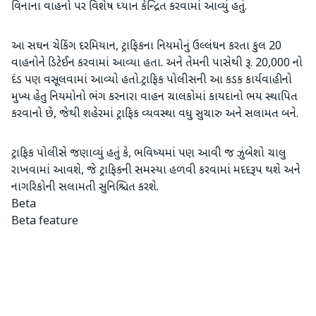
વિનાના વાહનો પર વિશેષ ધ્યાન કેન્દ્રિત કરવામાં આવ્યું હતું.
​આ સઘન ચેકિંગ દરમિયાન, ટ્રાફિકના નિયમોનું ઉલ્લંઘન કરતા કુલ 20
વાહનોને ડિટેઈન કરવામાં આવ્યા હતા. અને તેમની પાસેથી રૂ. 20,000 નો
દંડ પણ વસૂલવામાં આવ્યો હતો.ટ્રાફિક પોલીસની આ કડક કાર્યવાહીનો
મુખ્ય હેતુ નિયમોનો ભંગ કરનારા વાહન ચાલકોમાં કાયદાનો ભય સ્થાપિત
કરવાનો છે, જેથી શહેરમાં ટ્રાફિક વ્યવસ્થા વધુ સુચારુ અને સલામત બને.
ટ્રાફિક પોલીસે જણાવ્યું હતું કે, ભવિષ્યમાં પણ આવી જ ઝુંબેશો ચાલુ
રાખવામાં આવશે, જે ટ્રાફિકની સમસ્યા હળવી કરવામાં મદદરૂપ થશે અને
નાગરિકોની સલામતી સુનિશ્ચિત કરશે.
Beta
Beta feature