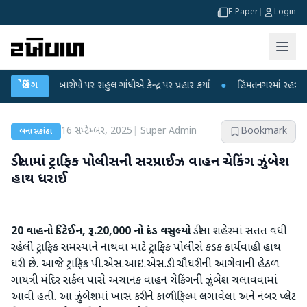
E-Paper
|
Login
 પર રાહુલ ગાંધીએ કેન્દ્ર પર પ્રહાર કર્યા
બ્રેકિંગ
●
હિંમતનગરમાં રહસ્યમય વાયરસ કે ચાંદ
16 સપ્ટેમ્બર, 2025
|
Super Admin
Bookmark
બનાસકાંઠા
ડીસામાં ટ્રાફિક પોલીસની સરપ્રાઈઝ વાહન ચેકિંગ ઝુંબેશ
હાથ ધરાઈ
20 વાહનો ડિટેઈન, રૂ.20,000 નો દંડ વસુલ્યો
ડીસા શહેરમાં સતત વધી
રહેલી ટ્રાફિક સમસ્યાને નાથવા માટે ટ્રાફિક પોલીસે કડક કાર્યવાહી હાથ
ધરી છે. આજે ટ્રાફિક પી.એસ.આઇ.એસ.ડી. ચૌધરીની આગેવાની હેઠળ
ગાયત્રી મંદિર સર્કલ પાસે અચાનક વાહન ચેકિંગની ઝુંબેશ ચલાવવામાં
આવી હતી. આ ઝુંબેશમાં ખાસ કરીને કાળી ફિલ્મ લગાવેલા અને નંબર પ્લેટ