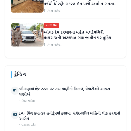
વર્ષથી ધોરણે: ગટરલાઇન પછી રસ્તો ન બનતા
હાલાકી
1 દિવસ પહેલા
બનાસકાંઠા
ઓગડ દેવ દરબારના મહંત બલદેવગિરી
મહારાજની અટકાયત બાદ જામીન પર મુક્તિ
1 દિવસ પહેલા
ટ્રેન્ડિંગ
ખીમાણામાં જાહેર રસ્તા પર ગંદા પાણીનો નિકાલ, વેપારીઓ આકરા
01
પાણીએ
1 દિવસ પહેલા
IAF વિંગ કમાન્ડર હનીટ્રેપમાં ફસાયા, સંવેદનશીલ માહિતી લીક કરવાનો
02
આરોપ
15 કલાક પહેલા