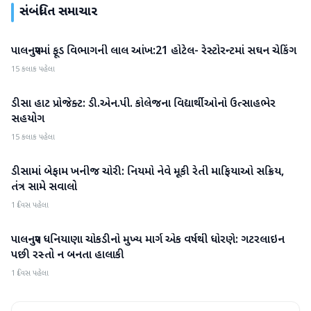
સંબંધિત સમાચાર
પાલનપુરમાં ફૂડ વિભાગની લાલ આંખ:21 હોટેલ- રેસ્ટોરન્ટમાં સઘન ચેકિંગ
બનાસકાંઠા
15 કલાક પહેલા
ડીસા હાટ પ્રોજેક્ટ: ડી.એન.પી. કોલેજના વિદ્યાર્થીઓનો ઉત્સાહભેર
બનાસકાંઠા
સહયોગ
15 કલાક પહેલા
ડીસામાં બેફામ ખનીજ ચોરી: નિયમો નેવે મૂકી રેતી માફિયાઓ સક્રિય,
બનાસકાંઠા
તંત્ર સામે સવાલો
1 દિવસ પહેલા
પાલનપુર ધનિયાણા ચોકડીનો મુખ્ય માર્ગ એક વર્ષથી ધોરણે: ગટરલાઇન
બનાસકાંઠા
પછી રસ્તો ન બનતા હાલાકી
1 દિવસ પહેલા