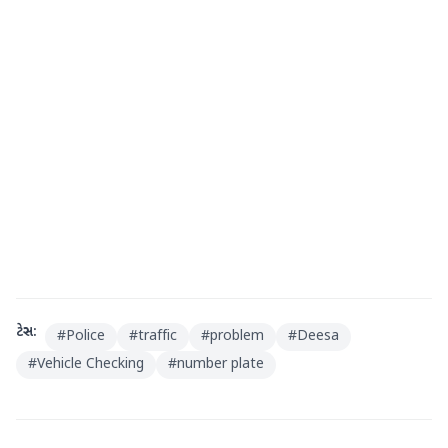
ટેગ્સ:
#
Police
#
traffic
#
problem
#
Deesa
#
Vehicle Checking
#
number plate