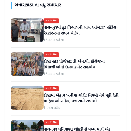
બનાસકાંઠા
ના વધુ સમાચાર
બનાસકાંઠા
પાલનપુરમાં ફૂડ વિભાગની લાલ આંખ:21 હોટેલ-
રેસ્ટોરન્ટમાં સઘન ચેકિંગ
15 કલાક પહેલા
બનાસકાંઠા
ડીસા હાટ પ્રોજેક્ટ: ડી.એન.પી. કોલેજના
વિદ્યાર્થીઓનો ઉત્સાહભેર સહયોગ
15 કલાક પહેલા
બનાસકાંઠા
ડીસામાં બેફામ ખનીજ ચોરી: નિયમો નેવે મૂકી રેતી
માફિયાઓ સક્રિય, તંત્ર સામે સવાલો
1 દિવસ પહેલા
બનાસકાંઠા
પાલનપુર ધનિયાણા ચોકડીનો મુખ્ય માર્ગ એક