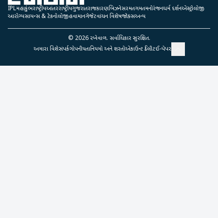
IPL
મહાકુંભ
રાષ્ટ્રીય
આંતરરાષ્ટ્રીય
ગુજરાત
રાજકારણ
બિઝનેસ
રમતગમત
મનોરંજન
ધર્મ દર્શન
એસ્ટ્રોલોજી
આરોગ્ય
સાયન્સ & ટેકનોલોજી
હવામાન
ગેજેટ
વાંચન વિશેષ
જોક્સ
અન્ય
©
2026
રખેવાળ. સર્વાધિકાર સુરક્ષિત.
અમારા વિશે
સંપર્ક
ગોપનીયતા
નિયમો અને શરતો
એકાઉન્ટ ડિલીટ
ઈ-પેપર