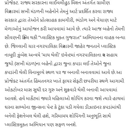
પ્રોજેક્ટ. રાજ્ય સરકારના લાઈવલીહુડ મિશન અંતર્ગત ગ્રામીણ
વિસ્તારમાં સખી મંડળની બહેનોને તેમનું આર્ટ પ્રદર્શિત કરવા રાજ્ય
સરકાર દ્વારા તેઓને પ્રોત્સાહક કામગીરી, ભંડોળ અને વેચાણ માટે
મેળાઓનું આયોજન કરી આપવામાં આવે છે. ત્યારે આજ બહેનો તેમની
સીવણની સ્કિલ થકી ‘‘પ્લાસ્ટિક મુક્ત ગુજરાત’’ અભિયાનના વાહક બન્યા
છે. જિલ્લાની ચાર નગરપાલિકા વિસ્તારની જાહેર જનતાને પ્લાસ્ટિક
નાબૂદી ઝુંબેશ અન્વયે 'માય થેલી' ઇવેન્ટમાં નગરપાલિકાના સ્વ સહાય
જુથો (સખી મંડળ)ના બહેનો દ્વારા જુના કપડા લઈ તેઓને જુના
કપડાંની થેલી વિનામૂલ્યે સ્થળ પર જ બનાવી બનાવવામાં આવે છે.આ
પ્રોજેક્ટ અંતર્ગત હિંમતનગર ખાતે ફાયર સેફ્ટી છપરીયા સ્થળે આગામી
ઓક્ટોબર માસ સુધી દર ગુરુ અને શુક્રવારે થેલી બનાવી આપવામાં
આવશે. હવે માર્કેટમાં જ્યારે મહિલાઓ શોપિંગ કરવા જશે ત્યારે હાથમાં
ઘરના સભ્યોના જીન્સના પેન્ટ કે ટૂંકા પડી ગયેલા ડીઝાઇનર કપડાંમાંથી
બનેલી ફેશનેબલ થેલી હશે, ગરિમામય શોપિંગની અનુભૂતિ સાથે
પ્લાસ્ટિકમુક્ત અભિયાન પણ સફળ બનશે.