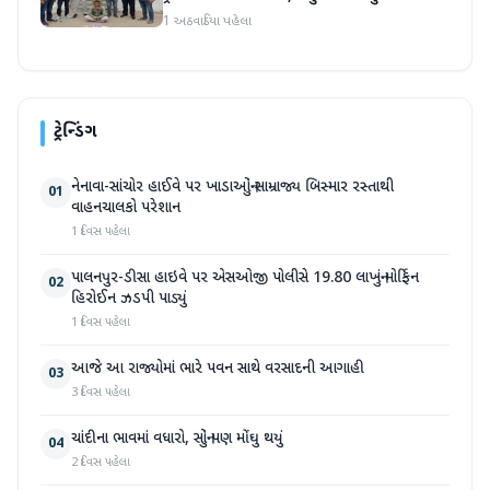
આરોપીની ધરપકડ
1 અઠવાડિયા પહેલા
ટ્રેન્ડિંગ
નેનાવા-સાંચોર હાઈવે પર ખાડાઓનું સામ્રાજ્ય બિસ્માર રસ્તાથી
01
વાહનચાલકો પરેશાન
1 દિવસ પહેલા
પાલનપુર-ડીસા હાઇવે પર એસઓજી પોલીસે 19.80 લાખનું મોર્ફિન
02
હિરોઈન ઝડપી પાડ્યું
1 દિવસ પહેલા
આજે આ રાજ્યોમાં ભારે પવન સાથે વરસાદની આગાહી
03
3 દિવસ પહેલા
ચાંદીના ભાવમાં વધારો, સોનું પણ મોંઘુ થયું
04
2 દિવસ પહેલા