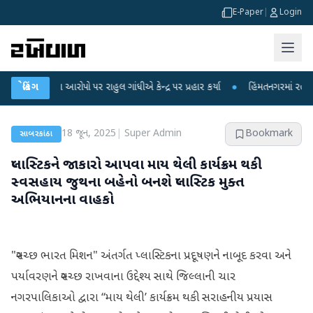
E-Paper
|
Login
કના આરોપો પર રાહુલ ગાંધીએ કેન્દ્ર પર પ્રહાર કર્યા
બ્રેકિંગ
●
હિંમતનગરમાં રહસ્યમય વાયરસ
18 જૂન, 2025
|
Super Admin
Bookmark
સાબરકાંઠા
પ્લાસ્ટિકને જાકારો આપવા માય થેલી કાર્યક્રમ થકી
સ્વસહાય જુથના બહેનો બનશે પ્લાસ્ટિક મુક્ત
અભિયાનના વાહકો
"સ્વચ્છ ભારત મિશન" અંતર્ગત પ્લાસ્ટિકના પ્રદૂષણને નાબૂદ કરવા અને
પર્યાવરણને સ્વચ્છ રાખવાના ઉદ્દેશ્ય સાથે જિલ્લાની ચાર
નગરપાલિકાઓ દ્વારા “માય થેલી’ કાર્યક્રમ થકી સરાહનીય પ્રયાસ