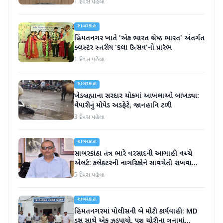
1 દિવસ પહેલા
સાબરકાંઠા
હિંમતનગર ખાતે 'એક ભારત શ્રેષ્ઠ ભારત' અંતર્ગત
ક્લસ્ટર સ્તરીય 'કલા ઉત્સવ'નો પ્રારંભ
1 દિવસ પહેલા
સાબરકાંઠા
ખેડબ્રહ્માના સરદાર ચોકમાં આખલાઓ બાખડ્યા:
વેપારીનું મોપેડ અડફેટે, જાનહાનિ ટળી
3 દિવસ પહેલા
સાબરકાંઠા
સાબરકાંઠા તંત્ર ભારે વરસાદની આગાહી વચ્ચે
એલર્ટ: કલેક્ટરની નાગરિકોને સાવચેતી રાખવા
અપીલ
5 દિવસ પહેલા
સાબરકાંઠા
હિંમતનગરમાં પોલીસની બે મોટી કાર્યવાહી: MD
ડ્રગ્સ સાથે એક ઝડપાયો, પશુ ચોરીના ગુનામાં