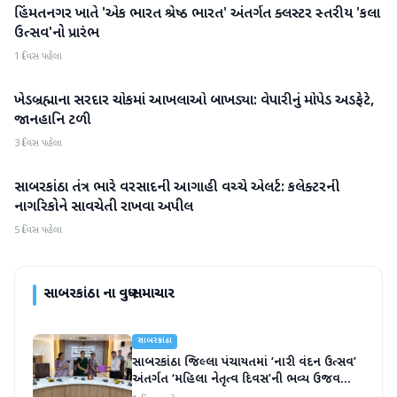
હિંમતનગર ખાતે 'એક ભારત શ્રેષ્ઠ ભારત' અંતર્ગત ક્લસ્ટર સ્તરીય 'કલા
સાબરકાંઠા
ઉત્સવ'નો પ્રારંભ
1 દિવસ પહેલા
ખેડબ્રહ્માના સરદાર ચોકમાં આખલાઓ બાખડ્યા: વેપારીનું મોપેડ અડફેટે,
સાબરકાંઠા
જાનહાનિ ટળી
3 દિવસ પહેલા
સાબરકાંઠા તંત્ર ભારે વરસાદની આગાહી વચ્ચે એલર્ટ: કલેક્ટરની
સાબરકાંઠા
નાગરિકોને સાવચેતી રાખવા અપીલ
5 દિવસ પહેલા
સાબરકાંઠા
ના વધુ સમાચાર
સાબરકાંઠા
સાબરકાંઠા જિલ્લા પંચાયતમાં ‘નારી વંદન ઉત્સવ’
અંતર્ગત ‘મહિલા નેતૃત્વ દિવસ’ની ભવ્ય ઉજવણી
કરાઈ