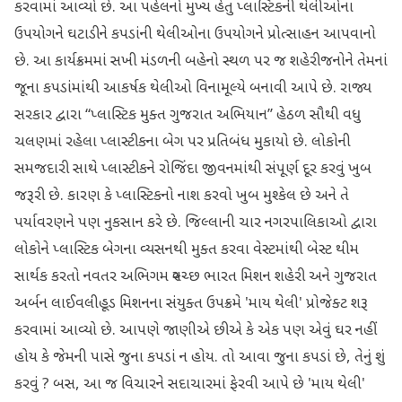
કરવામાં આવ્યો છે. આ પહેલનો મુખ્ય હેતુ પ્લાસ્ટિકની થેલીઓના
ઉપયોગને ઘટાડીને કપડાંની થેલીઓના ઉપયોગને પ્રોત્સાહન આપવાનો
છે. આ કાર્યક્રમમાં સખી મંડળની બહેનો સ્થળ પર જ શહેરીજનોને તેમનાં
જૂના કપડાંમાંથી આકર્ષક થેલીઓ વિનામૂલ્યે બનાવી આપે છે. રાજ્ય
સરકાર દ્વારા ‘‘પ્લાસ્ટિક મુક્ત ગુજરાત અભિયાન’’ હેઠળ સૌથી વધુ
ચલણમાં રહેલા પ્લાસ્ટીકના બેગ પર પ્રતિબંધ મુકાયો છે. લોકોની
સમજદારી સાથે પ્લાસ્ટીકને રોજિંદા જીવનમાંથી સંપૂર્ણ દૂર કરવું ખુબ
જરૂરી છે. કારણ કે પ્લાસ્ટિકનો નાશ કરવો ખુબ મુશ્કેલ છે અને તે
પર્યાવરણને પણ નુકસાન કરે છે. જિલ્લાની ચાર નગરપાલિકાઓ દ્વારા
લોકોને પ્લાસ્ટિક બેગના વ્યસનથી મુક્ત કરવા વેસ્ટમાંથી બેસ્ટ થીમ
સાર્થક કરતો નવતર અભિગમ સ્વચ્છ ભારત મિશન શહેરી અને ગુજરાત
અર્બન લાઈવલીહૂડ મિશનના સંયુક્ત ઉપક્રમે 'માય થેલી' પ્રોજેક્ટ શરૂ
કરવામાં આવ્યો છે. આપણે જાણીએ છીએ કે એક પણ એવું ઘર નહીં
હોય કે જેમની પાસે જુના કપડાં ન હોય. તો આવા જુના કપડાં છે, તેનું શું
કરવું ? બસ, આ જ વિચારને સદાચારમાં ફેરવી આપે છે 'માય થેલી'