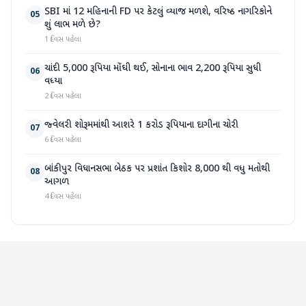
SBI માં 12 મહિનાની FD પર કેટલું વ્યાજ મળશે, વરિષ્ઠ નાગરિકોને
05
શું લાભ મળે છે?
1 દિવસ પહેલા
ચાંદી 5,000 રૂપિયા મોંઘી થઈ, સોનાના ભાવ 2,200 રૂપિયા સુધી
06
વધ્યા
2 દિવસ પહેલા
જ્વેલરી શોરૂમમાંથી આશરે 1 કરોડ રૂપિયાના દાગીના ચોરી
07
6 દિવસ પહેલા
બાંકીપુર વિધાનસભા બેઠક પર પ્રશાંત કિશોર 8,000 થી વધુ મતોથી
08
આગળ
4 દિવસ પહેલા