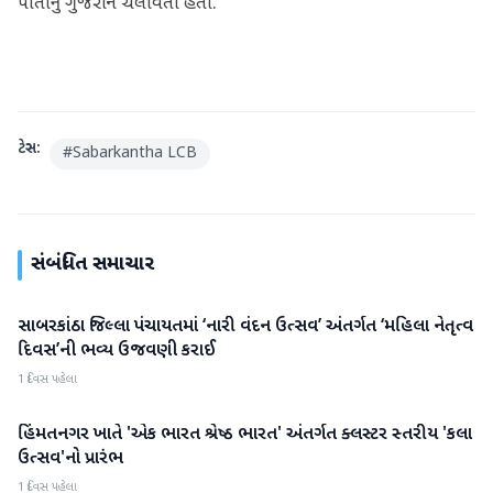
પોતાનું ગુજરાન ચલાવતો હતો.
ટેગ્સ:
#
Sabarkantha LCB
સંબંધિત સમાચાર
સાબરકાંઠા જિલ્લા પંચાયતમાં ‘નારી વંદન ઉત્સવ’ અંતર્ગત ‘મહિલા નેતૃત્વ
સાબરકાંઠા
દિવસ’ની ભવ્ય ઉજવણી કરાઈ
1 દિવસ પહેલા
હિંમતનગર ખાતે 'એક ભારત શ્રેષ્ઠ ભારત' અંતર્ગત ક્લસ્ટર સ્તરીય 'કલા
સાબરકાંઠા
ઉત્સવ'નો પ્રારંભ
1 દિવસ પહેલા