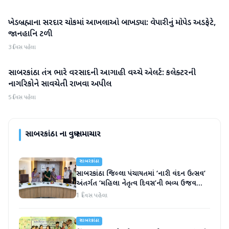
ખેડબ્રહ્માના સરદાર ચોકમાં આખલાઓ બાખડ્યા: વેપારીનું મોપેડ અડફેટે,
સાબરકાંઠા
જાનહાનિ ટળી
3 દિવસ પહેલા
સાબરકાંઠા તંત્ર ભારે વરસાદની આગાહી વચ્ચે એલર્ટ: કલેક્ટરની
સાબરકાંઠા
નાગરિકોને સાવચેતી રાખવા અપીલ
5 દિવસ પહેલા
સાબરકાંઠા
ના વધુ સમાચાર
સાબરકાંઠા
સાબરકાંઠા જિલ્લા પંચાયતમાં ‘નારી વંદન ઉત્સવ’
અંતર્ગત ‘મહિલા નેતૃત્વ દિવસ’ની ભવ્ય ઉજવણી
કરાઈ
1 દિવસ પહેલા
સાબરકાંઠા