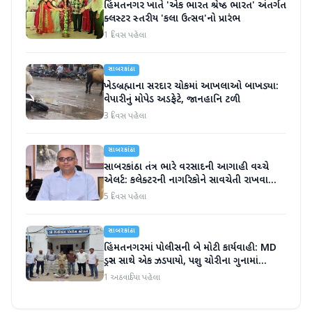
હિંમતનગર ખાતે 'એક ભારત શ્રેષ્ઠ ભારત' અંતર્ગત
ક્લસ્ટર સ્તરીય 'કલા ઉત્સવ'નો પ્રારંભ
1 દિવસ પહેલા
સાબરકાંઠા
ખેડબ્રહ્માના સરદાર ચોકમાં આખલાઓ બાખડ્યા:
વેપારીનું મોપેડ અડફેટે, જાનહાનિ ટળી
3 દિવસ પહેલા
સાબરકાંઠા
સાબરકાંઠા તંત્ર ભારે વરસાદની આગાહી વચ્ચે
એલર્ટ: કલેક્ટરની નાગરિકોને સાવચેતી રાખવા
અપીલ
5 દિવસ પહેલા
સાબરકાંઠા
હિંમતનગરમાં પોલીસની બે મોટી કાર્યવાહી: MD
ડ્રગ્સ સાથે એક ઝડપાયો, પશુ ચોરીના ગુનામાં
આરોપીની ધરપકડ
1 અઠવાડિયા પહેલા