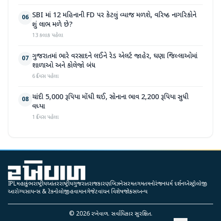
SBI માં 12 મહિનાની FD પર કેટલું વ્યાજ મળશે, વરિષ્ઠ નાગરિકોને
06
શું લાભ મળે છે?
13 કલાક પહેલા
ગુજરાતમાં ભારે વરસાદને લઈને રેડ એલર્ટ જાહેર, ઘણા જિલ્લાઓમાં
07
શાળાઓ અને કોલેજો બંધ
6 દિવસ પહેલા
ચાંદી 5,000 રૂપિયા મોંઘી થઈ, સોનાના ભાવ 2,200 રૂપિયા સુધી
08
વધ્યા
1 દિવસ પહેલા
IPL
મહાકુંભ
રાષ્ટ્રીય
આંતરરાષ્ટ્રીય
ગુજરાત
રાજકારણ
બિઝનેસ
રમતગમત
મનોરંજન
ધર્મ દર્શન
એસ્ટ્રોલોજી
આરોગ્ય
સાયન્સ & ટેકનોલોજી
હવામાન
ગેજેટ
વાંચન વિશેષ
જોક્સ
અન્ય
©
2026
રખેવાળ. સર્વાધિકાર સુરક્ષિત.