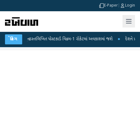
E-Paper
|
Login
એમ મોદીનું હસ્તલિખિત પોસ્ટકાર્ડ વિક્રમ-1 રોકેટમાં અવકાશમાં જશે
બ્રેકિંગ
●
દેશને પ્રથમ સ્વદે