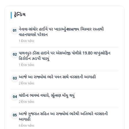
ટ્રેન્ડિંગ
નેનાવા-સાંચોર હાઈવે પર ખાડાઓનું સામ્રાજ્ય બિસ્માર રસ્તાથી
01
વાહનચાલકો પરેશાન
1 દિવસ પહેલા
પાલનપુર-ડીસા હાઇવે પર એસઓજી પોલીસે 19.80 લાખનું મોર્ફિન
02
હિરોઈન ઝડપી પાડ્યું
1 દિવસ પહેલા
આજે આ રાજ્યોમાં ભારે પવન સાથે વરસાદની આગાહી
03
2 દિવસ પહેલા
ચાંદીના ભાવમાં વધારો, સોનું પણ મોંઘુ થયું
04
2 દિવસ પહેલા
આજે ગુજરાત સહિત આ રાજ્યોમાં ભારેથી અતિભારે વરસાદની
05
આગાહી
6 દિવસ પહેલા