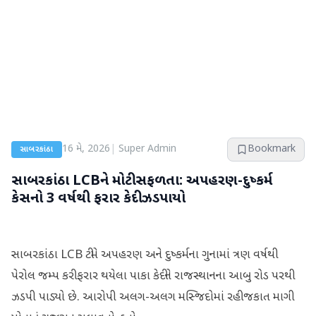
16 મે, 2026
|
Super Admin
Bookmark
સાબરકાંઠા
સાબરકાંઠા LCBને મોટી સફળતા: અપહરણ-દુષ્કર્મ
કેસનો 3 વર્ષથી ફરાર કેદી ઝડપાયો
સાબરકાંઠા LCB ટીમે અપહરણ અને દુષ્કર્મના ગુનામાં ત્રણ વર્ષથી
પેરોલ જમ્પ કરી ફરાર થયેલા પાકા કેદીને રાજસ્થાનના આબુ રોડ પરથી
ઝડપી પાડ્યો છે. આરોપી અલગ-અલગ મસ્જિદોમાં રહી જકાત માગી