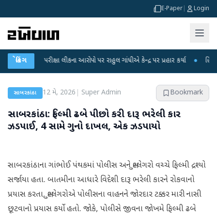
E-Paper
|
Login
C-NET પરીક્ષા લીકના આરોપો પર રાહુલ ગાંધીએ કેન્દ્ર પર પ્રહાર કર્યા
બ્રેકિંગ
●
હિંમતનગરમાં
12 મે, 2026
|
Super Admin
Bookmark
સાબરકાંઠા
સાબરકાંઠા: ફિલ્મી ઢબે પીછો કરી દારૂ ભરેલી કાર
ઝડપાઈ, 4 સામે ગુનો દાખલ, એક ઝડપાયો
સાબરકાંઠાના ગાંભોઈ પંથકમાં પોલીસ અને બુટલેગરો વચ્ચે ફિલ્મી દ્રશ્યો
સર્જાયા હતા. બાતમીના આધારે વિદેશી દારૂ ભરેલી કારને રોકવાનો
પ્રયાસ કરતા, બુટલેગરોએ પોલીસના વાહનને જોરદાર ટક્કર મારી નાસી
છૂટવાનો પ્રયાસ કર્યો હતો. જોકે, પોલીસે જીવના જોખમે ફિલ્મી ઢબે