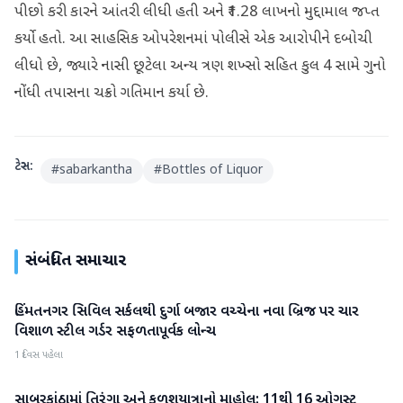
પીછો કરી કારને આંતરી લીધી હતી અને ₹1.28 લાખનો મુદ્દામાલ જપ્ત
કર્યો હતો. આ સાહસિક ઓપરેશનમાં પોલીસે એક આરોપીને દબોચી
લીધો છે, જ્યારે નાસી છૂટેલા અન્ય ત્રણ શખ્સો સહિત કુલ 4 સામે ગુનો
નોંધી તપાસના ચક્રો ગતિમાન કર્યા છે.
ટેગ્સ:
#
sabarkantha
#
Bottles of Liquor
સંબંધિત સમાચાર
હિંમતનગર સિવિલ સર્કલથી દુર્ગા બજાર વચ્ચેના નવા બ્રિજ પર ચાર
સાબરકાંઠા
વિશાળ સ્ટીલ ગર્ડર સફળતાપૂર્વક લોન્ચ
1 દિવસ પહેલા
સાબરકાંઠામાં તિરંગા અને કળશયાત્રાનો માહોલ: 11થી 16 ઓગસ્ટ
સાબરકાંઠા