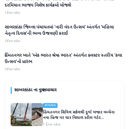
દરમિયાન ભાજપ વિશેષ કાર્યક્રમો યોજશે
1 દિવસ પહેલા
સાબરકાંઠા જિલ્લા પંચાયતમાં ‘નારી વંદન ઉત્સવ’ અંતર્ગત ‘મહિલા
સાબરકાંઠા
નેતૃત્વ દિવસ’ની ભવ્ય ઉજવણી કરાઈ
3 દિવસ પહેલા
હિંમતનગર ખાતે 'એક ભારત શ્રેષ્ઠ ભારત' અંતર્ગત ક્લસ્ટર સ્તરીય 'કલા
સાબરકાંઠા
ઉત્સવ'નો પ્રારંભ
3 દિવસ પહેલા
સાબરકાંઠા
ના વધુ સમાચાર
સાબરકાંઠા
હિંમતનગર સિવિલ સર્કલથી દુર્ગા બજાર વચ્ચેના
નવા બ્રિજ પર ચાર વિશાળ સ્ટીલ ગર્ડર
સફળતાપૂર્વક લોન્ચ
1 દિવસ પહેલા