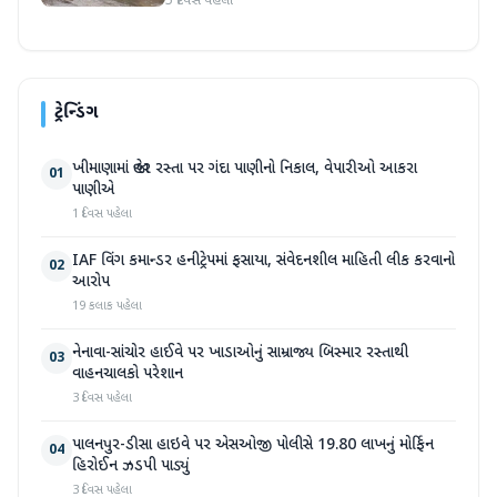
5 દિવસ પહેલા
ટ્રેન્ડિંગ
ખીમાણામાં જાહેર રસ્તા પર ગંદા પાણીનો નિકાલ, વેપારીઓ આકરા
01
પાણીએ
1 દિવસ પહેલા
IAF વિંગ કમાન્ડર હનીટ્રેપમાં ફસાયા, સંવેદનશીલ માહિતી લીક કરવાનો
02
આરોપ
19 કલાક પહેલા
નેનાવા-સાંચોર હાઈવે પર ખાડાઓનું સામ્રાજ્ય બિસ્માર રસ્તાથી
03
વાહનચાલકો પરેશાન
3 દિવસ પહેલા
પાલનપુર-ડીસા હાઇવે પર એસઓજી પોલીસે 19.80 લાખનું મોર્ફિન
04
હિરોઈન ઝડપી પાડ્યું
3 દિવસ પહેલા