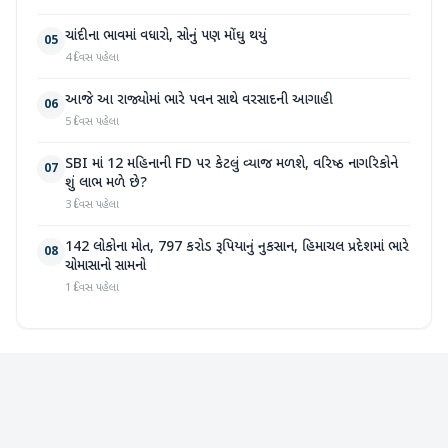
ચાંદીના ભાવમાં વધારો, સોનું પણ મોંઘુ થયું
05
4 દિવસ પહેલા
આજે આ રાજ્યોમાં ભારે પવન સાથે વરસાદની આગાહી
06
5 દિવસ પહેલા
SBI માં 12 મહિનાની FD પર કેટલું વ્યાજ મળશે, વરિષ્ઠ નાગરિકોને
07
શું લાભ મળે છે?
3 દિવસ પહેલા
142 લોકોના મોત, 797 કરોડ રૂપિયાનું નુકસાન, હિમાચલ પ્રદેશમાં ભારે
08
ચોમાસાનો સામનો
1 દિવસ પહેલા