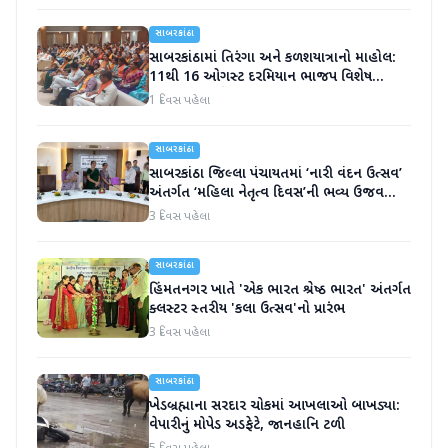
સાબરકાંઠા
સાબરકાંઠામાં તિરંગા અને કળશયાત્રાનો માહોલ:
11થી 16 ઓગસ્ટ દરમિયાન ભાજપ વિશેષ
કાર્યક્રમો યોજશે
1 દિવસ પહેલા
સાબરકાંઠા
સાબરકાંઠા જિલ્લા પંચાયતમાં ‘નારી વંદન ઉત્સવ’
અંતર્ગત ‘મહિલા નેતૃત્વ દિવસ’ની ભવ્ય ઉજવણી
કરાઈ
3 દિવસ પહેલા
સાબરકાંઠા
હિંમતનગર ખાતે 'એક ભારત શ્રેષ્ઠ ભારત' અંતર્ગત
ક્લસ્ટર સ્તરીય 'કલા ઉત્સવ'નો પ્રારંભ
3 દિવસ પહેલા
સાબરકાંઠા
ખેડબ્રહ્માના સરદાર ચોકમાં આખલાઓ બાખડ્યા:
વેપારીનું મોપેડ અડફેટે, જાનહાનિ ટળી