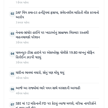
1 દિવસ પહેલા
IAF વિંગ કમાન્ડર હનીટ્રેપમાં ફસાયા, સંવેદનશીલ માહિતી લીક કરવાનો
02
આરોપ
3 કલાક પહેલા
નેનાવા-સાંચોર હાઈવે પર ખાડાઓનું સામ્રાજ્ય બિસ્માર રસ્તાથી
03
વાહનચાલકો પરેશાન
3 દિવસ પહેલા
પાલનપુર-ડીસા હાઇવે પર એસઓજી પોલીસે 19.80 લાખનું મોર્ફિન
04
હિરોઈન ઝડપી પાડ્યું
3 દિવસ પહેલા
ચાંદીના ભાવમાં વધારો, સોનું પણ મોંઘુ થયું
05
4 દિવસ પહેલા
આજે આ રાજ્યોમાં ભારે પવન સાથે વરસાદની આગાહી
06
4 દિવસ પહેલા
SBI માં 12 મહિનાની FD પર કેટલું વ્યાજ મળશે, વરિષ્ઠ નાગરિકોને
07