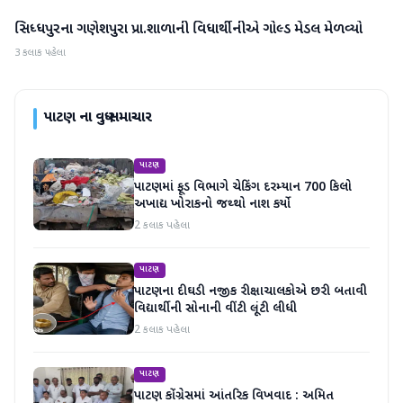
સિધ્ધપુરના ગણેશપુરા પ્રા.શાળાની વિધાર્થીનીએ ગોલ્ડ મેડલ મેળવ્યો
પાટણ
3 કલાક પહેલા
પાટણ
ના વધુ સમાચાર
પાટણ
પાટણમાં ફૂડ વિભાગે ચેકિંગ દરમ્યાન 700 કિલો
અખાદ્ય ખોરાકનો જથ્થો નાશ કર્યો
2 કલાક પહેલા
પાટણ
પાટણના દીઘડી નજીક રીક્ષાચાલકોએ છરી બતાવી
વિદ્યાર્થીની સોનાની વીંટી લૂંટી લીધી
2 કલાક પહેલા
પાટણ
પાટણ કોંગ્રેસમાં આંતરિક વિખવાદ : અમિત