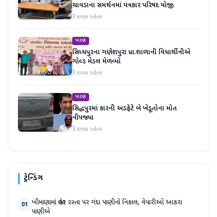
ચાવડાના સમર્થનમાં પત્રકાર પરિષદ યોજી
3 કલાક પહેલા
પાટણ
સિધ્ધપુરના ગણેશપુરા પ્રા.શાળાની વિધાર્થીનીએ
ગોલ્ડ મેડલ મેળવ્યો
3 કલાક પહેલા
પાટણ
સિદ્ધપુરમાં કારની અડફેટે બે ખેડૂતોના મોત
નીપજ્યા
3 કલાક પહેલા
ટ્રેન્ડિંગ
ખીમાણામાં જાહેર રસ્તા પર ગંદા પાણીનો નિકાલ, વેપારીઓ આકરા
01
પાણીએ