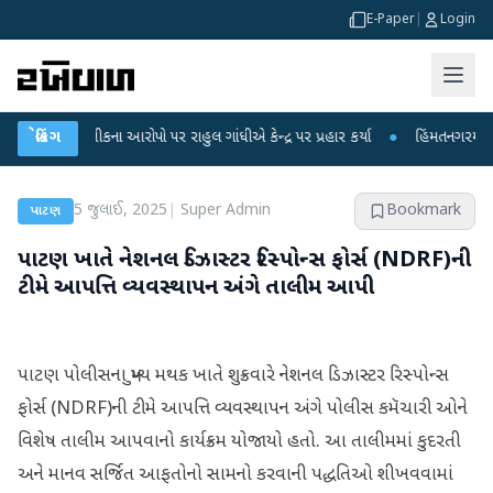
E-Paper
|
Login
ષા લીકના આરોપો પર રાહુલ ગાંધીએ કેન્દ્ર પર પ્રહાર કર્યા
બ્રેકિંગ
●
હિંમતનગરમાં રહસ્યમય 
5 જુલાઈ, 2025
|
Super Admin
Bookmark
પાટણ
પાટણ ખાતે નેશનલ ડિઝાસ્ટર રિસ્પોન્સ ફોર્સ (NDRF)ની
ટીમે આપત્તિ વ્યવસ્થાપન અંગે તાલીમ આપી
પાટણ પોલીસના મુખ્ય મથક ખાતે શુક્રવારે નેશનલ ડિઝાસ્ટર રિસ્પોન્સ
ફોર્સ (NDRF)ની ટીમે આપત્તિ વ્યવસ્થાપન અંગે પોલીસ કમૅચારી ઓને
વિશેષ તાલીમ આપવાનો કાર્યક્રમ યોજાયો હતો. આ તાલીમમાં કુદરતી
અને માનવ સર્જિત આફતોનો સામનો કરવાની પદ્ધતિઓ શીખવવામાં