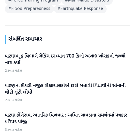
#
Police Training Program
#
Man-Made Disasters
#
Flood Preparedness
#
Earthquake Response
સંબંધિત સમાચાર
પાટણમાં ફૂડ વિભાગે ચેકિંગ દરમ્યાન 700 કિલો અખાદ્ય ખોરાકનો જથ્થો
પાટણ
નાશ કર્યો
2 કલાક પહેલા
પાટણના દીઘડી નજીક રીક્ષાચાલકોએ છરી બતાવી વિદ્યાર્થીની સોનાની
પાટણ
વીંટી લૂંટી લીધી
2 કલાક પહેલા
પાટણ કોંગ્રેસમાં આંતરિક વિખવાદ : અમિત ચાવડાના સમર્થનમાં પત્રકાર
પાટણ
પરિષદ યોજી
3 કલાક પહેલા