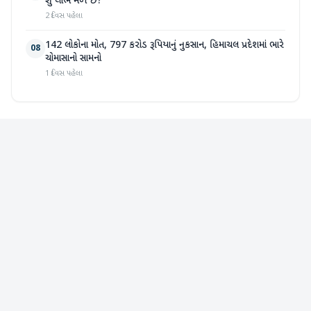
શું લાભ મળે છે?
2 દિવસ પહેલા
142 લોકોના મોત, 797 કરોડ રૂપિયાનું નુકસાન, હિમાચલ પ્રદેશમાં ભારે
08
ચોમાસાનો સામનો
1 દિવસ પહેલા