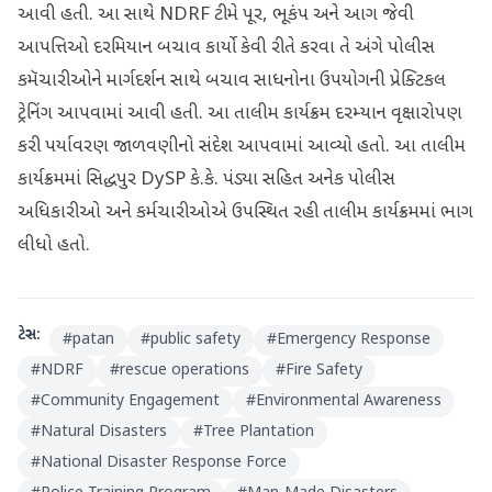
આવી હતી. આ સાથે NDRF ટીમે પૂર, ભૂકંપ અને આગ જેવી
આપત્તિઓ દરમિયાન બચાવ કાર્યો કેવી રીતે કરવા તે અંગે પોલીસ
કમૅચારીઓને માર્ગદર્શન સાથે બચાવ સાધનોના ઉપયોગની પ્રેક્ટિકલ
ટ્રેનિંગ આપવામાં આવી હતી. આ તાલીમ કાર્યક્રમ દરમ્યાન વૃક્ષારોપણ
કરી પર્યાવરણ જાળવણીનો સંદેશ આપવામાં આવ્યો હતો. આ તાલીમ
કાર્યક્રમમાં સિદ્ધપુર DySP કે.કે. પંડ્યા સહિત અનેક પોલીસ
અધિકારીઓ અને કર્મચારીઓએ ઉપસ્થિત રહી તાલીમ કાર્યક્રમમાં ભાગ
લીધો હતો.
ટેગ્સ:
#
patan
#
public safety
#
Emergency Response
#
NDRF
#
rescue operations
#
Fire Safety
#
Community Engagement
#
Environmental Awareness
#
Natural Disasters
#
Tree Plantation
#
National Disaster Response Force