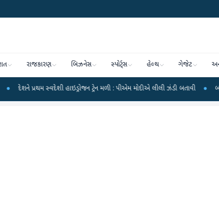
રાત
રાજકારણ
બિઝનેસ
સ્પોર્ટ્સ
હેલ્થ
ગેજેટ
અન
રથમ સ્વદેશી હાઇડ્રોજન ટ્રેન મળી : પીએમ મોદીએ લીલી ઝંડી બતાવી
●
બનાસકાંઠામાં પણ 