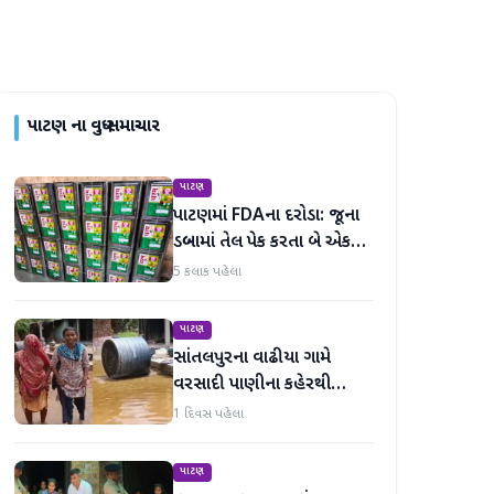
પાટણ
ના વધુ સમાચાર
પાટણ
પાટણમાં FDAના દરોડા: જૂના
ડબ્બામાં તેલ પેક કરતા બે એકમો
સીલ, રૂ. ૧૬.૧૪ લાખનો જથ્થો
5 કલાક પહેલા
જપ્ત
પાટણ
સાંતલપુરના વાઢીયા ગામે
વરસાદી પાણીના કહેરથી
ગ્રામજનો હાલાકીમાં
1 દિવસ પહેલા
પાટણ