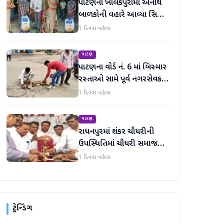
પાટણના ખાલકપુરામાં અનાથ
બાળકોની વહારે આવ્યા સિટી
'એ' ડિવિઝન PI અને તેમની
1 દિવસ પહેલા
ટીમ, માનવતા મહેકી
પાટણ
પાટણના વોર્ડ નં. 6 માં બિસ્માર
રસ્તાઓ સામે પૂર્વ નગરસેવક
મેદાનમાં
1 દિવસ પહેલા
પાટણ
રાધનપુરમાં શંકર ચૌધરીની
ઉપસ્થિતિમાં ચૌધરી સમાજની
સભા મળી
1 દિવસ પહેલા
ટ્રેન્ડિંગ