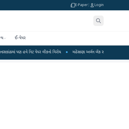
E-Paper
|
Login
્ય
ઈ-પેપર
હવે નિટ પેપર લીકનો વિરોધ
●
મહેસાણા અર્બન બેંક સાથે રૂ.૧૦.૮૮ કરોડની ઠગાઈ: લોનન