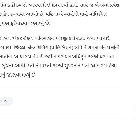
કહી કબ્જો આપવાનો ઇનકાર કર્યો હતો. સાથે જ ખેતરમાં પ્રવેશ
ષેપ કરવામાં આવ્યો છે. મહિલાએ આરોપી પાસે માલિકીના
ં પણ ફરિયાદમાં જણાવ્યું છે.
્ડ ગ્રેબિંગ એક્ટ હેઠળ ઓનલાઈન અરજી કરી હતી. જેના આધારે
ં જિલ્લા લેન્ડ ગ્રેબિંગ (પ્રોહિબિશન) સમિતિ સમક્ષ બંને પક્ષોની
તોના આધારે પ્રતિવાદી જમીન પર અનઅધિકૃત કબ્જો ધરાવતા
ોંપવા સૂચના આપી હતી.તેમ છતાં કબ્જો સુપરત ન થતાં આખરે મહિલા
નું જાણવા મળ્યું છે.
 case