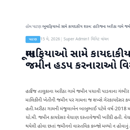
હોમ
/
પાટણ
/
ભૂમાફિયાઓ સામે કાયદાકીય શસ્ત્ર: હારિજના અરીઠા ગામે જમીન
15 મે, 2026
|
Super Admin
1
મિનિટ વાંચન
પાટણ
ભૂમાફિયાઓ સામે કાયદાકીય
જમીન હડપ કરનારાઓ વિરુદ્ધ
હારિજ તાલુકાના અરીઠા ગામે જમીન પચાવી પાડવાના ગંભીર મ
માલિકીની ખેતીની જમીન પર ગામના જ શખ્સે ગેરકાયદેસર કબજો
હતી.અરીઠા ગામની મંજુલાબેન બાબુભાઈ પટેલે વર્ષ-2018 મ
ચો.મી. જમીન કાયદેસર વેચાણ દસ્તાવેજથી ખરીદી હતી. વેચાણ
થયેલી હોવા છતાં જમીનનો વાસ્તવિક કબ્જો મળ્યો ન હોવાનું 