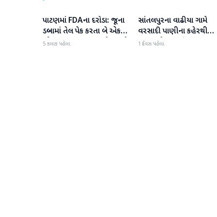
પાટણમાં FDAના દરોડા: જૂના
સાંતલપુરના વાઢીયા ગામે
પાટણ
પાટણ
ડબ્બામાં તેલ પેક કરતા બે એકમો
વરસાદી પાણીના કહેરથી
સીલ, રૂ. ૧૬.૧૪ લાખનો જથ્થો
ગ્રામજનો હાલાકીમાં
5 કલાક પહેલા
1 દિવસ પહેલા
જપ્ત