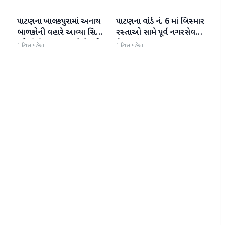
પાટણના ખાલકપુરામાં અનાથ
પાટણના વોર્ડ નં. 6 માં બિસ્માર
પાટણ
પાટણ
બાળકોની વહારે આવ્યા સિટી
રસ્તાઓ સામે પૂર્વ નગરસેવક
'એ' ડિવિઝન PI અને તેમની
મેદાનમાં
1 દિવસ પહેલા
1 દિવસ પહેલા
ટીમ, માનવતા મહેકી