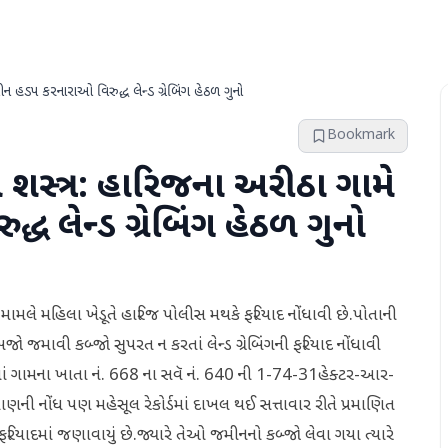
 હડપ કરનારાઓ વિરુદ્ધ લેન્ડ ગ્રેબિંગ હેઠળ ગુનો
Bookmark
 શસ્ત્ર: હારિજના અરીઠા ગામે
 લેન્ડ ગ્રેબિંગ હેઠળ ગુનો
ામલે મહિલા ખેડૂતે હારિજ પોલીસ મથકે ફરિયાદ નોંધાવી છે.પોતાની
 જમાવી કબ્જો સુપરત ન કરતાં લેન્ડ ગ્રેબિંગની ફરિયાદ નોંધાવી
ાં ગામના ખાતા નં. 668 ના સવૅ નં. 640 ની 1-74-31હેક્ટર-આર-
ની નોંધ પણ મહેસૂલ રેકોર્ડમાં દાખલ થઈ સત્તાવાર રીતે પ્રમાણિત
ફરિયાદમાં જણાવાયું છે.જ્યારે તેઓ જમીનનો કબ્જો લેવા ગયા ત્યારે