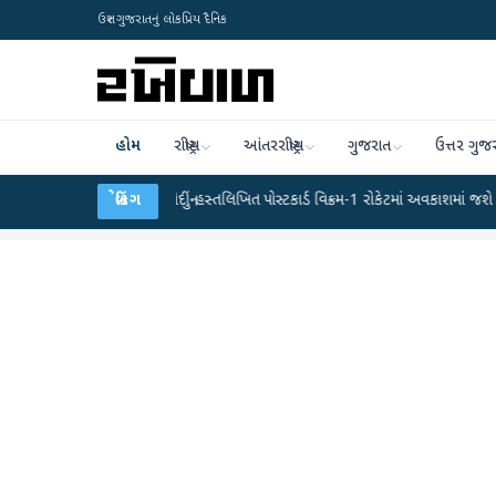
ઉત્તર ગુજરાતનું લોકપ્રિય દૈનિક
હોમ
રાષ્ટ્રીય
આંતરરાષ્ટ્રીય
ગુજરાત
ઉત્તર ગુજ
●
પીએમ મોદીનું હસ્તલિખિત પોસ્ટકાર્ડ વિક્રમ-1 રોકેટમાં અવકાશમાં જશે
બ્રેકિંગ
●
દેશને પ્