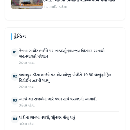
ઠગાઈ: લોનની મિલકતો પતિ-પત્નીએ વેચી મારી
1 અઠવાડિયા પહેલા
ટ્રેન્ડિંગ
નેનાવા-સાંચોર હાઈવે પર ખાડાઓનું સામ્રાજ્ય બિસ્માર રસ્તાથી
01
વાહનચાલકો પરેશાન
2 દિવસ પહેલા
પાલનપુર-ડીસા હાઇવે પર એસઓજી પોલીસે 19.80 લાખનું મોર્ફિન
02
હિરોઈન ઝડપી પાડ્યું
2 દિવસ પહેલા
આજે આ રાજ્યોમાં ભારે પવન સાથે વરસાદની આગાહી
03
3 દિવસ પહેલા
ચાંદીના ભાવમાં વધારો, સોનું પણ મોંઘુ થયું
04
3 દિવસ પહેલા