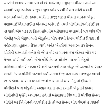
ચોરીનો બનાવ બનવા પામ્યો છે. મહેસાણા તાલુકાના વીરતા ગામે આ
અગાઉ પણ અનેકવાર જુદા જુદા બોર પરથી કેબલ ચોરી થવાની
ઘટનાઓ બની છે, કેબલ ચોરીની તાજી ઘટના વીરતા ગામના ખેડૂત
પસાભાઈ વિરાભાઈના ખેતરમાં બનેલ છે. ત્યારે પોલીસતંત્રનો કોઈ ડર
ના રહ્યો એમ પડકાર ફેંકતા હોય તેમ મહેસાણા પથકમાં કેબલ ચોર ગેંગ
બેખોફ અને બેફામ બની ખેડૂતોના બોર પરથી કેબલ ચોરી કરી રહ્યાં છે.
મહેસાણા તાલુકાના વીરતા ગામે અનેક ખેતરોમાં અવારનવાર કેબલ
ચોરીની ઘટનાઓ બનેલ છે જેમાં વીરતા ગામના દસ જેટલા બોર પર
કૅબલ ચૉરી થઈ હતી. જેના લીધે કેબલ ચોરોના ત્રાસથી ખેડૂતો
ત્રાહિમામ પોકારી ઉઠ્યા છે અને જગતનો તાત ખેડૂત જે અત્યારે વારંવાર
બનતી કેબલચોરીની ઘટનાને લઈ રાતના ઉજાગરા કરવા મજબુર બન્યો
છે. કે કેબલ ચોરોના વધતાં જતાં ત્રાસ સામે ઘોર નિંદ્રામાં ઊંઘતી
પોલીસને પણ ખેડૂતોની અસહ્ય વેદના નથી દેખાતી.ખેડૂતોને કેબલ
ચોરીમાંથી મુક્તિ અપાવવા હવે તો મહેસાણા જિલ્લાની પોલીસ કેબલ
ચોરોને પકડીને તેમનો વરઘોડો કાઢે તો આ કેબલ ચોર ગેંગમાં કાયદાનો