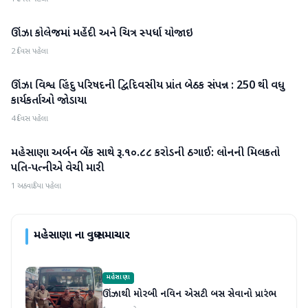
ઊંઝા કોલેજમાં મહેંદી અને ચિત્ર સ્પર્ધા યોજાઇ
મહેસાણા
2 દિવસ પહેલા
ઊંઝા વિશ્વ હિંદુ પરિષદની દ્વિદિવસીય પ્રાંત બેઠક સંપન્ન : 250 થી વધુ
મહેસાણા
કાર્યકર્તાઓ જોડાયા
4 દિવસ પહેલા
મહેસાણા અર્બન બેંક સાથે રૂ.૧૦.૮૮ કરોડની ઠગાઈ: લોનની મિલકતો
મહેસાણા
પતિ-પત્નીએ વેચી મારી
1 અઠવાડિયા પહેલા
મહેસાણા
ના વધુ સમાચાર
મહેસાણા
ઊંઝાથી મોરબી નવિન એસટી બસ સેવાનો પ્રારંભ