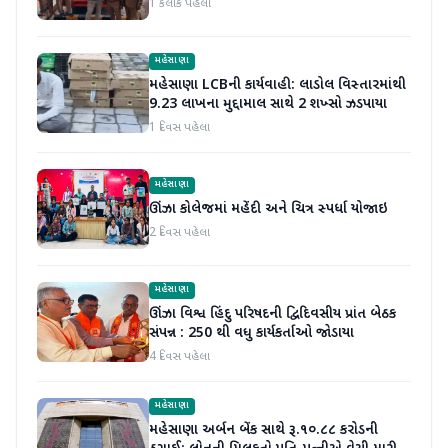
1 કલાક પહેલા
મહેસાણા
મહેસાણા LCBની કાર્યવાહી: લાડોલ વિસ્તારમાંથી
9.23 લાખના મુદ્દામાલ સાથે 2 શખ્સો ઝડપાયા
1 દિવસ પહેલા
મહેસાણા
ઊંઝા કોલેજમાં મહેંદી અને ચિત્ર સ્પર્ધા યોજાઇ
2 દિવસ પહેલા
મહેસાણા
ઊંઝા વિશ્વ હિંદુ પરિષદની દ્વિદિવસીય પ્રાંત બેઠક
સંપન્ન : 250 થી વધુ કાર્યકર્તાઓ જોડાયા
4 દિવસ પહેલા
મહેસાણા
મહેસાણા અર્બન બેંક સાથે રૂ.૧૦.૮૮ કરોડની