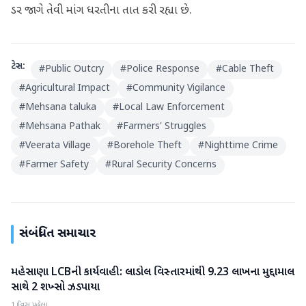
ડર જાગે તેવી માંગ ધરતીના તાત કરી રહ્યા છે.
ટેગ્સ:
#
Public Outcry
#
Police Response
#
Cable Theft
#
Agricultural Impact
#
Community Vigilance
#
Mehsana taluka
#
Local Law Enforcement
#
Mehsana Pathak
#
Farmers' Struggles
#
Veerata Village
#
Borehole Theft
#
Nighttime Crime
#
Farmer Safety
#
Rural Security Concerns
સંબંધિત સમાચાર
મહેસાણા LCBની કાર્યવાહી: લાડોલ વિસ્તારમાંથી 9.23 લાખના મુદ્દામાલ
મહેસાણા
સાથે 2 શખ્સો ઝડપાયા
1 દિવસ પહેલા