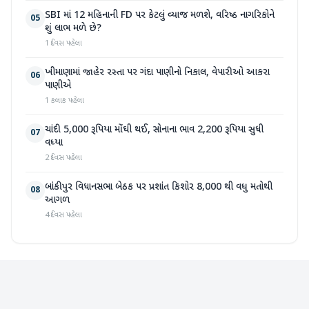
SBI માં 12 મહિનાની FD પર કેટલું વ્યાજ મળશે, વરિષ્ઠ નાગરિકોને
05
શું લાભ મળે છે?
1 દિવસ પહેલા
ખીમાણામાં જાહેર રસ્તા પર ગંદા પાણીનો નિકાલ, વેપારીઓ આકરા
06
પાણીએ
1 કલાક પહેલા
ચાંદી 5,000 રૂપિયા મોંઘી થઈ, સોનાના ભાવ 2,200 રૂપિયા સુધી
07
વધ્યા
2 દિવસ પહેલા
બાંકીપુર વિધાનસભા બેઠક પર પ્રશાંત કિશોર 8,000 થી વધુ મતોથી
08
આગળ
4 દિવસ પહેલા