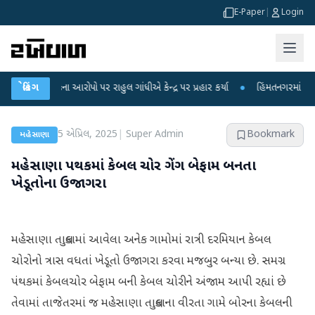
E-Paper
|
Login
 લીકના આરોપો પર રાહુલ ગાંધીએ કેન્દ્ર પર પ્રહાર કર્યા
બ્રેકિંગ
●
હિંમતનગરમાં રહસ્યમય વાય
5 એપ્રિલ, 2025
|
Super Admin
Bookmark
મહેસાણા
મહેસાણા પથકમાં કેબલ ચોર ગેંગ બેફામ બનતા
ખેડૂતોના ઉજાગરા
મહેસાણા તાલુકામાં આવેલા અનેક ગામોમાં રાત્રી દરમિયાન કેબલ
ચોરોનો ત્રાસ વધતાં ખેડૂતો ઉજાગરા કરવા મજબુર બન્યા છે. સમગ્ર
પંથકમાં કેબલચોર બેફામ બની કેબલ ચોરીને અંજામ આપી રહ્યાં છે
તેવામાં તાજેતરમાં જ મહેસાણા તાલુકાના વીરતા ગામે બોરના કેબલની